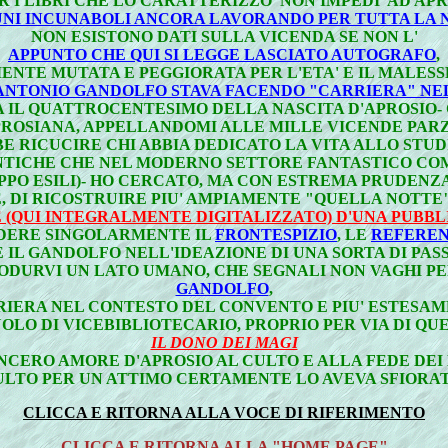
R I LIBRI CHE LO CARATTERIZZO' NON IMPEDI' AD AP
NI INCUNABOLI ANCORA LAVORANDO PER TUTTA LA NO
NON ESISTONO DATI SULLA VICENDA SE NON L'
APPUNTO CHE QUI SI LEGGE LASCIATO AUTOGRAFO
,
NTE MUTATA E PEGGIORATA PER L'ETA' E IL MALESS
ANTONIO GANDOLFO STAVA FACENDO "CARRIERA" NE
LIA IL QUATTROCENTESIMO DELLA NASCITA D'APROSI
PROSIANA, APPELLANDOMI ALLE MILLE VICENDE PAR
E RICUCIRE CHI ABBIA DEDICATO LA VITA ALLO STU
NTICHE CHE NEL MODERNO SETTORE FANTASTICO CO
PPO ESILI)- HO CERCATO, MA CON ESTREMA PRUDENZ
, DI RICOSTRUIRE PIU' AMPIAMENTE "QUELLA NOTT
 (QUI INTEGRALMENTE DIGITALIZZATO) D'UNA PUBBL
VEDERE SINGOLARMENTE IL
FRONTESPIZIO
, LE
REFERE
IL GANDOLFO NELL'IDEAZIONE DI UNA SORTA DI PASS
ODURVI UN LATO UMANO, CHE SEGNALI NON VAGHI P
GANDOLFO
,
RIERA NEL CONTESTO DEL CONVENTO E PIU' ESTESA
O DI VICEBIBLIOTECARIO, PROPRIO PER VIA DI QUE
IL DONO DEI MAGI
NCERO AMORE D'APROSIO AL CULTO E ALLA FEDE DEI 
ULTO PER UN ATTIMO CERTAMENTE LO AVEVA SFIORAT
CLICCA E RITORNA ALLA VOCE DI RIFERIMENTO
CLICCA E RITORNA ALLA "HOME PAGE"