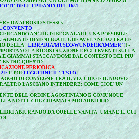
ROSIO DI COMPIERE UN ULTIMO TITANICO SFORZO
TTE DELL'EPIFANIA DEL 1681
.
ERE DA APROSIO STESSO.
L CONVENTO
O- CERCANDO ANCHE DI SEGNALARE UNA POSSIBILE
ZIALMENTE DIMENTICATE CHE AVVENNERO TRA LE
DIO DELLA
"LIBRARIA/MUSEO/WUNDERKAMMER"!
) -
MPORTANO LA RICOSTRUZIONE DEGLI EVENTI SULLA
A E GIAMMAI STACCANDOMI DAL CONTESTO DEL PIU'
E" ENTRO QUESTO
ICAZIONE PERIODICA
NZE
E POI
LEGGERNE IL TESTO
]
AGGIO DI CONSEGNE TRA IL VECCHIO E IL NUOVO
ERALTRO LASCIANO INTENDERE: COME CIOE' UN
MENTE DELL'ORDINE AGOSTINIANO E COMUNQUE
LLA NOTTE CHE CHIAMAI A MIO ARBITRIO
LIBRI ABIURANDO DA QUELLE VANITA' UMANE IL CUI
O!