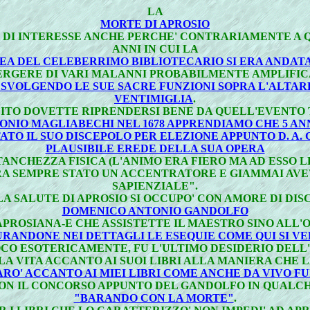
LA
MORTE DI APROSIO
I DI INTERESSE ANCHE PERCHE' CONTRARIAMENTE A
ANNI IN CUI LA
EA DEL CELEBERRIMO BIBLIOTECARIO SI ERA ANDATA
ERGERE DI VARI MALANNI PROBABILMENTE AMPLIFIC
O SVOLGENDO LE SUE SACRE FUNZIONI SOPRA L'ALTAR
VENTIMIGLIA
.
DITO DOVETTE RIPRENDERSI BENE DA QUELL'EVENTO
ONIO MAGLIABECHI NEL 1678 APPRENDIAMO CHE 5 AN
ATO IL SUO DISCEPOLO PER ELEZIONE APPUNTO D. A.
PLAUSIBILE EREDE DELLA SUA OPERA
TANCHEZZA FISICA (L'ANIMO ERA FIERO MA AD ESSO 
RA SEMPRE STATO UN ACCENTRATORE E GIAMMAI AVE
SAPIENZIALE".
A SALUTE DI APROSIO SI OCCUPO' CON AMORE DI DIS
DOMENICO ANTONIO GANDOLFO
PROSIANA-E CHE ASSISTETTE IL MAESTRO SINO ALL'O
RANDONE NEI DETTAGLI LE ESEQUIE COME QUI SI V
OCO ESOTERICAMENTE, FU L'ULTIMO DESIDERIO DELL'
LA VITA ACCANTO AI SUOI LIBRI ALLA MANIERA CHE L
RO' ACCANTO AI MIEI LIBRI COME ANCHE DA VIVO FU
ON IL CONCORSO APPUNTO DEL GANDOLFO IN QUALCHE
"BARANDO CON LA MORTE"
.