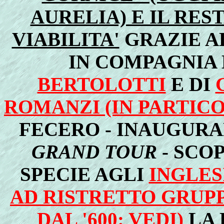
AURELIA) E IL RE
VIABILITA'
GRAZIE A
IN COMPAGNIA 
BERTOLOTTI
E DI
ROMANZI (IN PARTIC
FECERO - INAUGURA
GRAND TOUR
- SCOP
SPECIE AGLI
INGLESI
AD RISTRETTO GRUP
DAL '600: VEDI)
LA 