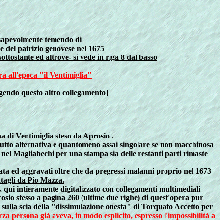
nsapevolmente temendo di
e del patrizio genovese nel 1675
ottostante ed altrove- si vede in riga 8 dal basso
a all'epoca "il Ventimiglia"
eggendo questo altro collegamento
]
a di Ventimiglia steso da Aprosio
.
utto alternativa
e quantomeno assai
singolare se non macchinosa
nel Magliabechi per una stampa sia delle restanti parti rimaste
.
zata ed aggravati oltre che da pregressi malanni proprio nel 1673
iatagli da Pio Mazza.
 qui intieramente digitalizzato con collegamenti multimediali
rosio stesso a pagina 260 (ultime due righe) di quest'opera
pur
 sulla scia della
"dissimulazione onesta" di Torquato Accetto
per
rza persona già aveva, in modo esplicito, espresso l'impossibilità a