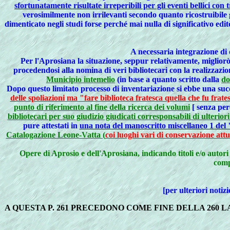
sfortunatamente risultate irreperibili per gli eventi bellici con
verosimilmente non irrilevanti secondo quanto ricostruibile 
dimenticato negli studi forse perché mai nulla di significativo edi
A necessaria integrazione di 
Per l'Aprosiana la situazione, seppur relativamente, miglior
procedendosi alla nomina di veri bibliotecari con la realizzazio
Municipio intemelio
(in base a quanto scritto dalla
do
Dopo questo limitato processo di inventariazione si ebbe una suc
delle spoliazioni ma "fare biblioteca fratesca quella che fu fra
punto di riferimento al fine della ricerca dei volumi
[ senza per
bibliotecari per suo giudizio giudicati corresponsabili di ulterio
pure attestati in
una nota del manoscritto miscellaneo 1 del
Catalogazione Leone-Vatta (
coi luoghi vari di conservazione att
Opere di Aprosio e dell'Aprosiana, indicando titoli e/o a
comp
[per ulteriori notiz
A QUESTA P. 261 PRECEDONO COME FINE DELLA 260 