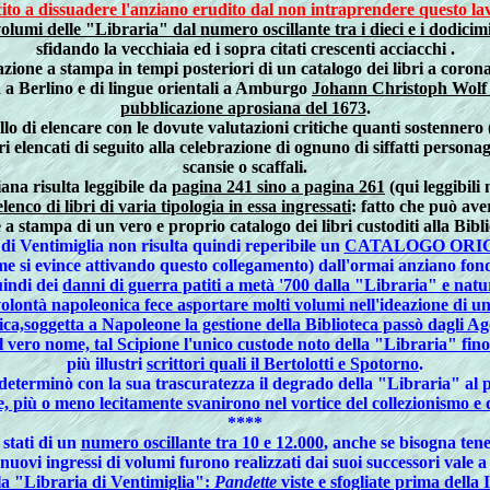
uscito a dissuadere l'anziano erudito dal non intraprendere questo 
lumi delle "Libraria" dal numero oscillante tra i dieci e i dodicimila
sfidando la vecchiaia ed i sopra citati crescenti acciacchi
.
zione a stampa in tempi posteriori di un catalogo dei libri a coron
ia a Berlino e di lingue orientali a Amburgo
Johann Christoph Wolf (
pubblicazione aprosiana del 1673
.
llo di elencare con le dovute valutazioni critiche quanti sostennero (
ibri elencati di seguito alla celebrazione di ognuno di siffatti perso
scansie o scaffali.
na risulta leggibile da
pagina 241 sino a pagina 261
(qui leggibili 
nco di libri di varia tipologia in essa ingressati
: fatto che può ave
a stampa di un vero e proprio catalogo dei libri custoditi alla Bibl
di Ventimiglia non risulta quindi reperibile un
CATALOGO ORI
come si evince attivando questo collegamento) dall'ormai anziano fo
uindi dei
danni di guerra patiti a metà '700 dalla "Libraria" e nat
olontà napoleonica fece asportare molti volumi nell'ideazione di un
ica,soggetta a Napoleone la gestione della Biblioteca passò dagli 
l vero nome, tal Scipione l'unico custode noto della "Libraria" fin
più illustri
scrittori quali il Bertolotti e Spotorno
.
 determinò con la sua trascuratezza il degrado della "Libraria" al
e, più o meno lecitamente svanirono nel vortice del collezionismo e
****
 stati di un
numero oscillante tra 10 e 12.000
, anche se bisogna ten
 nuovi ingressi di volumi furono realizzati dai suoi successori vale a
a "Libraria di Ventimiglia":
Pandette
viste e sfogliate prima della