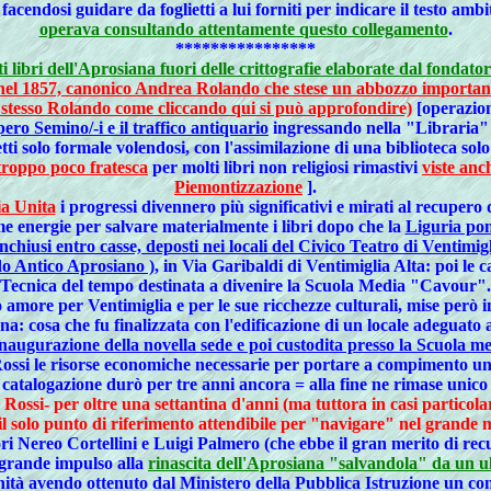
facendosi guidare da foglietti a lui forniti per indicare il testo amb
operava consultando attentamente questo collegamento
.
****************
ti libri dell'Aprosiana fuori delle crittografie elaborate dal fondato
nel 1857, canonico Andrea Rolando che stese un abbozzo importante 
esso Rolando come cliccando qui si può approfondire)
[operazion
ero Semino/-i e il traffico antiquario
ingressando nella "Libraria"
i solo formale volendosi, con l'assimilazione di una biblioteca sol
troppo poco fratesca
per molti libri non religiosi rimastivi
viste anc
Piemontizzazione
].
ia Unita
i progressi divennero più significativi e mirati al recupero d
ime energie per salvare materialmente i libri dopo che la
Liguria pon
chiusi entro casse, deposti nei locali del Civico Teatro di Ventimig
do Antico Aprosiano )
, in Via Garibaldi di Ventimiglia Alta: poi le
Tecnica del tempo destinata a divenire la Scuola Media "Cavour".
 amore per Ventimiglia e per le sue ricchezze culturali, mise però 
a: cosa che fu finalizzata con l'edificazione di un locale adeguato
inaugurazione della novella sede e poi custodita presso la Scuola m
Rossi le risorse economiche necessarie per portare a compimento 
 catalogazione durò per tre anni ancora = alla fine ne rimase unico 
ossi- per oltre una settantina d'anni (ma tuttora in casi particol
 il solo punto di riferimento attendibile per "navigare" nel grande m
ori Nereo Cortellini e Luigi Palmero (che ebbe il gran merito di recu
grande impulso alla
rinascita dell'Aprosiana "salvandola" da un ul
unità avendo ottenuto dal Ministero della Pubblica Istruzione un co