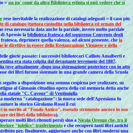
ito =
un po' come da altra Biblioteca estinta si può vedere che si
re
rese inevitabile la realizzazione di catalogi adeguati = il caso più
di catalogo (tuttora custodito nella biblioteca ed ornato del
e resa necessaria data anche la parziale, invero molto parziale
 di Aprosio la
biblioteca fratesca del soppresso Convento degli
o fratesca, deprimere quella valenza, ad alcuni presente, che
la
he le direttive in essere della Restaurazione Viennese e della
elle glorie passate: i successivi bibliotecari Callisto Amalberti e
entina era stata colpita dal devastante terremoto del 1887
.
lia (ove attualmente -dopo una sistemazione posteriore con in atto
 casse dei libri furono sistemate in una grande camera della Scuola
in seguito a disposizione una somma cospicua per realizzare, su
 attiguo al Ginnasio cittadino opera della cui memoria detta anche
edia statale "C. Cavour" di Ventimiglia
una moderna "catalogazione": la nuova sede dell'Aprosiana fu
autore lo storico Girolamo Rossi il cui
ari in merito al "Fondo Antico", essendo strumento ancora in uso
are dei libri della biblioteca
).
perare molti libri ritenuti persi) sino a
Nicola Orengo che, tra il
teriore "infelice" trasferimento
e che recuperò tanti libri antichi
ntributo per, finalmente, aggiornare anche con libri moderni una