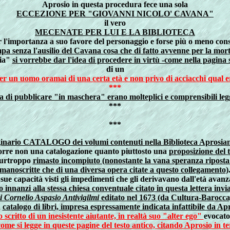
Aprosio in questa procedura fece una sola
ECCEZIONE PER "GIOVANNI NICOLO' CAVANA"
il vero
MECENATE PER LUI E LA BIBLIOTECA
r l'importanza a suo favore del personaggio e forse più o meno co
pa senza l'ausilio del Cavana cosa che di fatto avvenne per la mort
lia"
si vorrebbe dar l'idea di procedere in virtù -come nella pagina s
di un
er un uomo oramai di una certa età e non privo di acciacchi qual er
***
lta di pubblicare "in maschera" erano molteplici e comprensibili l
***
***
ginario CATALOGO dei volumi contenuti nella Biblioteca Aprosian
orre non una catalogazione quanto piuttosto una
proposizione del t
urtroppo
rimasto incompiuto (nonostante la vana speranza riposta 
manoscritte che di una diversa opera citate a questo collegamento)
 sue capacità visti gli impedimenti che gli derivavano dall'età avan
to innanzi alla stessa chiesa conventuale citato in questa lettera inv
 Cornelio Aspasio Antivigilmi
editato nel 1673 (da Cultura-Barocca,
n
catalogo di libri, impresa espressamente indicata infattibile da Ap
 scritto di un inesistente aiutante, in realtà suo "alter ego"
evocato
come si legge in queste pagine del testo antico, citando Aprosio in te