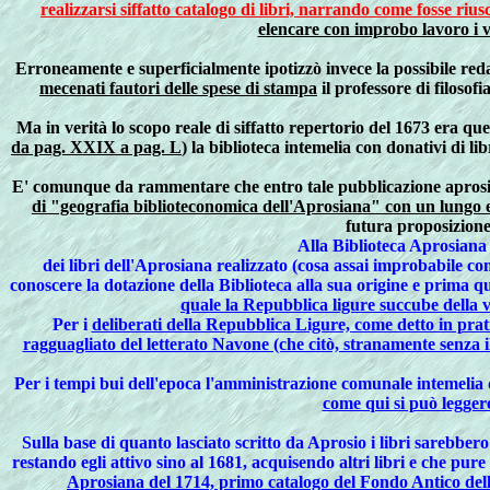
realizzarsi siffatto catalogo di libri, narrando come fosse ri
elencare con improbo lavoro i vo
Erroneamente e superficialmente ipotizzò invece la possibile reda
mecenati fautori delle spese di stampa
il professore di filosof
Ma in verità lo scopo reale di siffatto repertorio del 1673 era que
da pag. XXIX a pag. L
) la biblioteca intemelia con donativi di l
E' comunque da rammentare che entro tale pubblicazione aprosia
di "geografia biblioteconomica dell'Aprosiana" con un lungo ele
futura proposizione 
Alla Biblioteca Aprosiana 
dei libri dell'Aprosiana realizzato (cosa assai improbabile 
conoscere la dotazione della Biblioteca alla sua origine e prima q
quale la Repubblica ligure succube della v
Per i
deliberati della Repubblica Ligure, come detto in prat
ragguagliato del letterato Navone (che citò, stranamente senza i
Per i tempi bui dell'epoca l'amministrazione comunale intemelia
come qui si può legger
Sulla base di quanto lasciato scritto da Aprosio i libri sarebbero
restando egli attivo sino al 1681, acquisendo altri libri e che pure
Aprosiana del 1714, primo catalogo del Fondo Antico dell