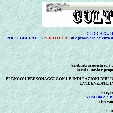
CLICCA QUI 
POI LEGGI DALLA
"FILOTECA"
di Aprosio alla
carenza d
[celebrati in questa sola 
in cui tuttavia è pro
ELENCO' I PERSONAGGI CON LE INDICAZIONI BIB
EVIDENZIATE I
e regi
NOMI da A a B 
riservan
stam