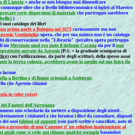
a di Liguria
= anche se non bisogna mai dimenticare
comunque oltre che a livello biblioteconomico si ispirò al Maestro
rovare certe dispersioni di materiale
che purtroppo sarebbero
bellici
)
 suoi catalogo dei libri
 sua prima parte a Bologna nel 1673
curiosamente ma non
Aprosio Ventimiglia
: opera, che per sua natura non è un catalogo
oghi di conservazione nella "Libraria" :peraltro opera purtroppo
di un
Mecenate qual era stato il defunto Cavana
sia per il
non
soprattutto sperato da Aprosio
[P.S. = la graduale scomparsa di
dice)
con l'utilizzazione, da parte degli scrittori, della spesso assai
nte la ferrea volontà, avrebbero avuto la meglio sul suo fisico fin
n lacune
ofia a Berlino e di lingue orientali a Amburgo
.
uella che Aprosio chiamò
ata in color rosso)
 dei Fautori dell'Aprosiana
ntomeno uno schedario da mettere a disposizione degli utenti
.
ettamente i visitatori e che fornisse i libri da consultare, disposti
o dei suoi
faldoni ed appunti
(con parti scritte e cancellate, note di
so a proposito di una Canzone d' un religioso inadempiente al
ei quali come si vede qui rimane qualche esempio
basandosi