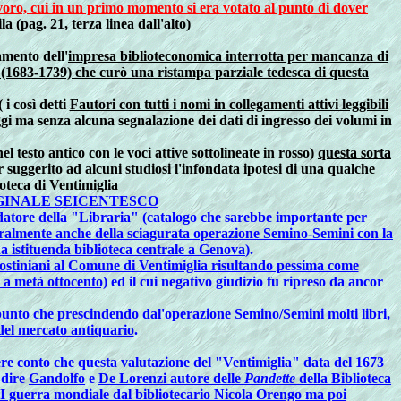
lavoro, cui in un primo momento si era votato al punto di dover
 (pag. 21, terza linea dall'alto)
amento dell'
impresa biblioteconomica interrotta per mancanza di
1683-1739) che curò una ristampa parziale tedesca di questa
 i così detti
Fautori con tutti i nomi in collegamenti attivi leggibili
naggi ma senza alcuna segnalazione dei dati di ingresso dei volumi in
nel testo antico con le voci attive sottolineate in rosso)
questa sorta
r suggerito ad alcuni studiosi l'infondata ipotesi di una qualche
ioteca di Ventimiglia
GINALE SEICENTESCO
ndatore della "Libraria" (catalogo che sarebbe importante per
uralmente anche della sciagurata operazione Semino-Semini con la
a istituenda biblioteca centrale a Genova
).
Agostiniani al Comune di Ventimiglia risultando pessima come
o a metà ottocento)
ed il cui negativo giudizio fu ripreso da ancor
 punto che
prescindendo dal'operazione Semino/Semini molti libri,
 del mercato antiquario
.
ere conto che questa valutazione del "Ventimiglia" data del 1673
 dire
Gandolfo
e
De Lorenzi autore delle
Pandette
della Biblioteca
 II guerra mondiale dal bibliotecario Nicola Orengo ma poi