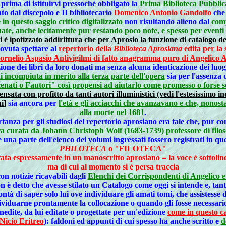
 prima di istituirvi pressoché obbligato la
Prima Biblioteca Pubblic
to dal discepolo e II bibliotecario
Domenico Antonio Gandolfo
che 
in questo saggio critico digitalizzato
non risultando alieno dal
comp
ate, anche lecitamente pur restando poco note, e spesso per eventi 
è ipotizzato addirittura che per Aprosio la funzione di catalogo dei
dovuta spettare al
repertorio della
Biblioteca Aprosiana
edita per la
Cornelio Aspasio Antivigilmi di fatto anagramma puro di Angelico 
ione dei libri da loro donati ma senza alcuna identicazione dei lu
i incompiuta in merito alla terza parte dell'opera
sia per l'assenza 
enati o Fautori" così propensi ad aiutarlo come promesso o forse 
nsata con profitto da tanti autori illuministici (vedi l'estesissimo in
ni
]
sia ancora per
l'età e gli acciacchi che avanzavano e che, nonosta
alla morte nel 1681
.
tanza per gli studiosi del repertorio aprosiano era tale che, pur co
era curata da Johann Christoph Wolf (1683-1739) professore di filos
 una parte dell'elenco dei volumi ingressati fossero registrati in q
PHILOTECA
o "FILOTECA"
tata espressamente in un manoscritto aprosiano = la voce è sottoline
ma di cui al momento si è persa traccia
con notizie ricavabili dagli
Elenchi dei Corrispondenti di Angelico e
n è detto che avesse stilato un Catalogo come oggi si intende e, ta
à di saper solo lui ove individuare gli amati tomi, che assistesse dir
ividuarne prontamente la collocazione o quando gli fosse necessari
 inedite, da lui editate o progettate per un'edizione
come in questo ca
Nicio Eritreo
): faldoni ed appunti di cui spesso ha anche scritto e
d