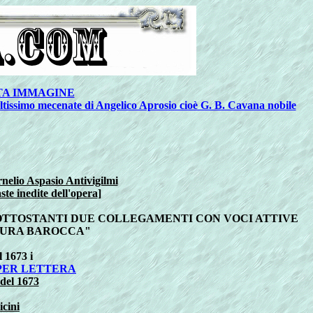
TA IMMAGINE
oltissimo mecenate di Angelico Aprosio cioè G. B. Cavana nobile
nelio Aspasio Antivigilmi
ste inedite dell'opera
]
SOTTOSTANTI DUE COLLEGAMENTI CON VOCI ATTIVE
LTURA BAROCCA"
 1673 i
PER LETTERA
del 1673
icini