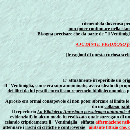
ritenendola doverosa pe
non poter continuare nella stam
Bisogna precisare che da parte de "il Ventimig
AJUTANTE VIGOROSO
p
[
le ragioni di questa curiosa sce
E' attualmente irreperibile un
ori
Il "Ventimiglia, come era soprannominato, aveva ideato di prop
dei libri da lui gestiti entro il suo repertorio biblioteconomico
p
Aprosio era ormai consapevole di non poter sforzare al limite le
da un
collasso pati
Il repertorio
La Biblioteca Aprosiana passatempo autunnale di
evidenziati)
in alcun modo fu realizzato quale surrogato di u
celando cripticamente il "Ventimiglia" siffatta
affermazione nello
attenuare i
rischi di critiche e controversie
=
aiutante fittizio
che, 