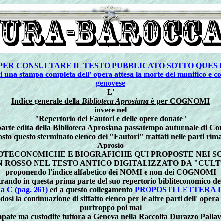
PER CONSULTARE IL TESTO
PUBBLICATO SOTTO
QUES
i una stampa completa dell' opera attesa la morte del munifico e c
genovese
L'
Indice generale della
Biblioteca Aprosiana
è per COGNOMI
invece nel
"Repertorio dei Fautori e delle opere donate"
parte edita della
Biblioteca Aprosiana passatempo autunnale di Cor
posto
questo sterminato elenco dei "Fautori" trattati nelle parti rima
Aprosio
LIOTECONOMICHE E BIOGRAFICHE QUI PROPOSTE NEI 
N ROSSO NEL TESTO ANTICO DIGITALIZZATO DA "CU
proponendo l'indice alfabetico dei NOMI e non dei COGNOMI
strando in questa prima parte del suo repertorio bibliteconomico del
a C (pag. 261)
ed a questo collegamento
PROPOSTI LETTERA 
dosi la continuazione di siffatto elenco per le altre parti dell'
opera 
purtroppo poi mai
pate ma custodite tuttora a Genova nella Raccolta Durazzo Pallav