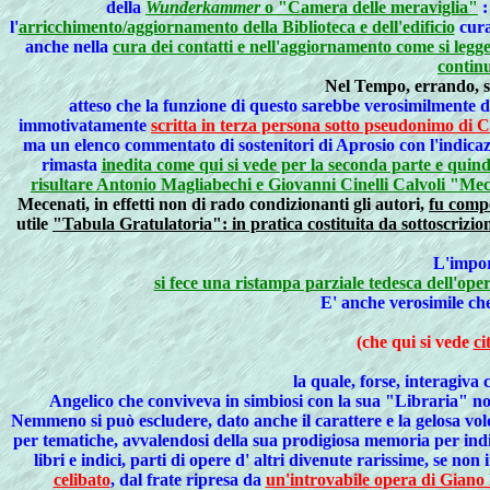
della
Wunderkammer
o "Camera delle meraviglia"
:
l'
arricchimento/aggiornamento della Biblioteca e dell'edificio
cura
anche nella
cura dei contatti e nell'aggiornamento come si legge 
continu
Nel Tempo, errando, si 
atteso che la funzione di questo sarebbe verosimilmente 
immotivatamente
scritta in terza persona sotto pseudonimo di 
ma un elenco commentato di sostenitori di Aprosio con l'indicaz
rimasta
inedita come qui si vede per la seconda parte e quind
risultare Antonio Magliabechi e Giovanni Cinelli Calvoli "Mec
Mecenati, in effetti non di rado condizionanti gli autori,
fu compe
utile
"Tabula Gratulatoria": in pratica costituita da sottoscrizio
L'impor
si fece una ristampa parziale tedesca dell'op
E' anche verosimile che
(che qui si vede
ci
la quale, forse, interagiva 
Angelico che conviveva in simbiosi con la sua "Libraria" no
Nemmeno si può escludere, dato anche il carattere e la gelosa volont
per tematiche, avvalendosi della sua prodigiosa memoria
per ind
libri e indici, parti di opere d' altri divenute rarissime, se non
celibato
, dal frate ripresa da
un'introvabile opera di Giano 