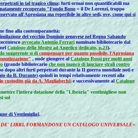
erpetrati in tal tragico clima
: furti ormai non quantificabili ma
ortunatamente recuperato "Fondo Bono
= il De Lorenzi, troppo
ervato all'Aprosiana ma reperibile in altre sedi, ove, come qui si
one fino alla contemporaneità:
assimilazione del vecchio Dominio genovese nel Regno Sabaudo
ttocentesco
avvocato Antonio Ferrari
nominato bibliotecario dal
 nel
Catalogo della Mostra
ad Angelico dedicato, p.23
).
o suggerente sì di
compensare per quanto possibile, l'Aprosiana
iemontizzazione"
, onde giungere al
Catalogo Rossi per molti anni
go
(grande bibliotecario
che non mancò di lanciare strali contro
 dopo altri furti perpetrati durante la II guerra mondiale noti e
ato da B. Durante
) quindi in tempi relativamente recenti
alla
io custodito già da A. Magliabechi
)
e successivamente
al
Catalogo
tre l'intiera dotazione della "Libraria" ventimigliese non
ì sul
une di Ventimiglia
].
NE DE' LIBRI, FORMANDONE UN CATALOGO UNIVERSALE=