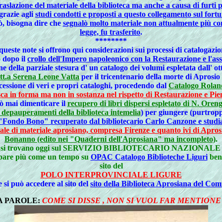
 traslazione del materiale della biblioteca ma anche a causa di furti p
grazie agli
studi condotti e proposti a questo collegamento sul f
tò, bisogna dire che
segnalò molto materiale non attualmente più cons
legge, fu trasferito
.
********
queste note si offrono qui considerazioni sui processi di catalogazi
ò dopo il
crollo dell'Impero napoleonico con la Restaurazione e l'
ne della parziale stesura d' un catalogo dei volumi espletata dall' o
tt.a Serena Leone Vatta
per il tricentenario della morte di Aprosio
cessione di veri e propri cataloghi, procedendo dal
Catalogo Roland
tesca in forma ma non in sostanza nel rispetto di Restaurazione e P
ò mai dimenticare il
recupero di libri dispersi espletato di N. Oren
ri depauperamenti della biblioteca intemelia
)
per giungere (purtroppo
 "Fondo Bono" recuperato dal bibliotecario Carlo Canzone e studi
uale di materiale aprosiano, compresa Firenze e quanto ivi di Apros
Bonanno (edito nei "Quaderni dell'Aprosiana" ma incompleto)
.
utori si trovano oggi sul SERVIZIO BIBLIOTECARIO NAZIONALE men
are più come un tempo su
OPAC Catalogo Biblioteche Liguri
bens
sito del
POLO INTERPROVINCIALE LIGURE
ie si può accedere al sito del
sito della Biblioteca Aprosiana del Com
LA PAROLE:
COME SI DISSE , NON SI VUOL FAR MENTIO