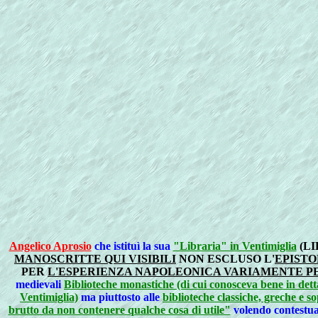
Angelico Aprosio
che istituì la sua
"Libraria" in Ventimiglia
(LI
MANOSCRITTE QUI VISIBILI
NON ESCLUSO L'
EPISTO
PER
L'ESPERIENZA NAPOLEONICA VARIAMENTE PE
medievali
Biblioteche monastiche (di cui conosceva bene in detta
Ventimiglia)
ma piuttosto alle
biblioteche classiche, greche e 
brutto da non contenere qualche cosa di utile"
volendo contestua