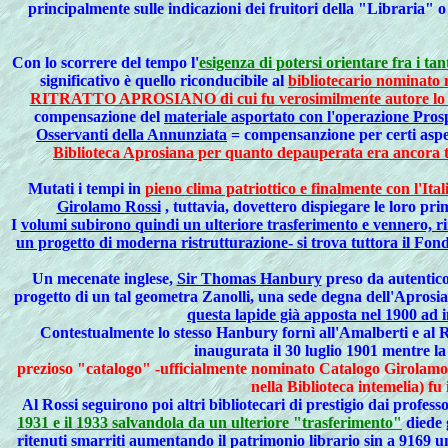
principalmente sulle indicazioni dei fruitori della "Libraria" o 
Con lo scorrere del tempo l'
esigenza di potersi orientare fra i tan
significativo è quello riconducibile al
bibliotecario nominato 
RITRATTO APROSIANO di cui fu verosimilmente autore lo st
compensazione del
materiale asportato con l'operazione Prosp
Osservanti della Annunziata
= compensanzione per certi aspett
Biblioteca Aprosiana per quanto depauperata era ancora 
Mutati i tempi in
pieno clima patriottico e finalmente con l'Ital
Girolamo Rossi
, tuttavia, dovettero dispiegare le loro pr
I
volumi subirono quindi un ulteriore trasferimento e vennero, rin
un progetto di moderna ristrutturazione- si trova tuttora il Fon
Un
mecenate inglese,
Sir Thomas Hanbury
preso da autentico
progetto di un tal geometra Zanolli, una sede degna dell'Aprosian
questa lapide già apposta nel 1900 ad 
Contestualmente lo stesso Hanbury fornì all'Amalberti e al 
inaugurata il 30 luglio 1901 mentre la
prezioso "catalogo" -ufficialmente nominato Catalogo Girolamo R
nella Biblioteca intemelia) fu
Al Rossi seguirono poi altri bibliotecari di prestigio dai profess
1931 e il 1933 salvandola da un ulteriore "trasferimento"
diede 
ritenuti smarriti aumentando il patrimonio librario sin a 9169 