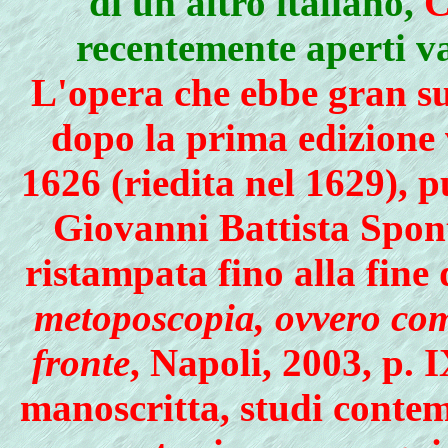
di un altro italiano,
C
recentemente aperti var
L'opera che ebbe gran su
dopo la prima edizione 
1626 (riedita nel 1629), p
Giovanni Battista Spont
ristampata fino alla fine 
metoposcopia, ovvero com
fronte
, Napoli, 2003, p. I
manoscritta, studi conte