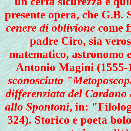
un certa sicurezza e qu
presente opera, che G.B. 
cenere di oblivione
come fr
padre Ciro, sia vero
matematico, astronomo 
Antonio Magini (1555-1
sconosciuta "Metoposcopia
differenziata del Cardano 
allo Spontoni
, in: "Filolo
324). Storico e poeta bol