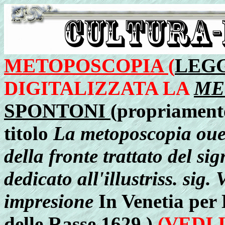
METOPOSCOPIA (
LEGG
DIGITALIZZATA LA
ME
SPONTONI
(propriament
titolo
La metoposcopia oue
della fronte trattato del s
dedicato all'illustriss. sig
impresione
In Venetia per 
delle Rasse 1629 )
(VEDI