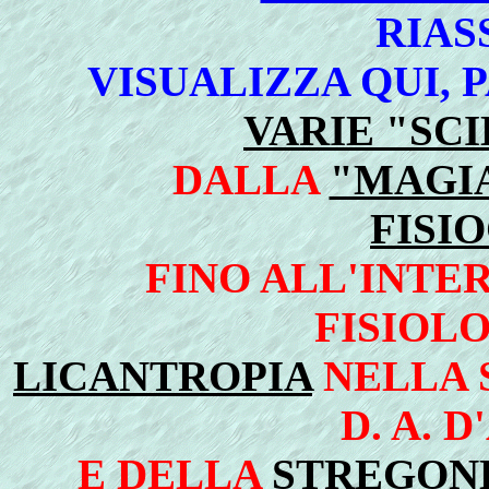
RIA
VISUALIZZA QUI,
VARIE "SC
DALLA
"MAGI
FISI
FINO ALL'INTE
FISIOL
LICANTROPIA
NELLA 
D. A. 
E DELLA
STREGON