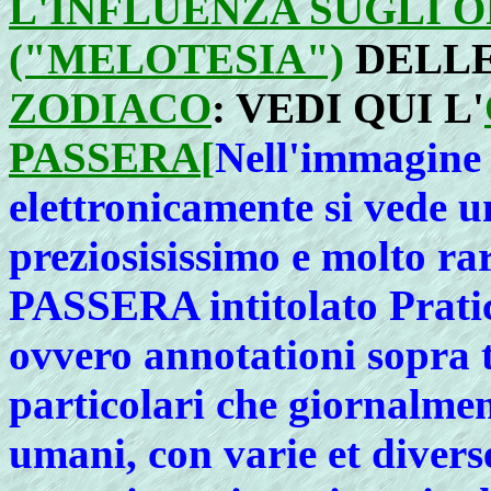
L'INFLUENZA SUGLI 
("MELOTESIA")
DELL
ZODIACO
: VEDI QUI L'
PASSERA
[
Nell'immagine 
elettronicamente si vede un
preziosisissimo e molto 
PASSERA intitolato Pratic
ovvero annotationi sopra t
particolari che giornalmen
umani, con varie et diverse