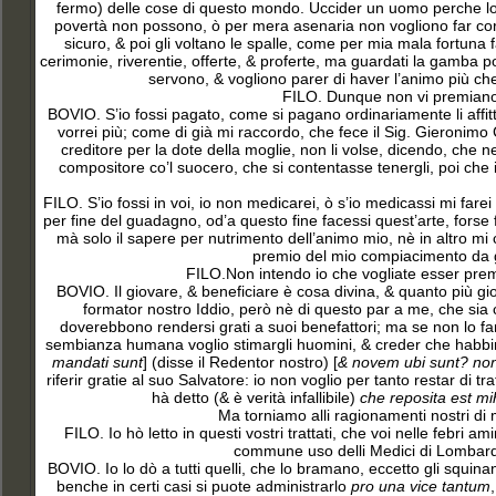
fermo) delle cose di questo mondo. Uccider un uomo perche lo
povertà non possono, ò per mera asenaria non vogliono far cort
sicuro, & poi gli voltano le spalle, come per mia mala fortun
cerimonie, riverentie, offerte, & proferte, ma guardati la gamba po
servono, & vogliono parer di haver l’animo più che 
FILO. Dunque non vi premiano qu
BOVIO. S’io fossi pagato, come si pagano ordinariamente li affitti
vorrei più; come di già mi raccordo, che fece il Sig. Gieronim
creditore per la dote della moglie, non li volse, dicendo, che 
compositore co’l suocero, che si contentasse tenergli, poi che 
FILO. S’io fossi in voi, io non medicarei, ò s’io medicassi mi fare
per fine del guadagno, od’a questo fine facessi quest’arte, forse
mà solo il sapere per nutrimento dell’animo mio, nè in altro mi
premio del mio compiacimento da g
FILO.Non intendo io che vogliate esser premiat
BOVIO. Il giovare, & beneficiare è cosa divina, & quanto più gio
formator nostro Iddio, però nè di questo par a me, che sia
doverebbono rendersi grati a suoi benefattori; ma se non lo fan
sembianza humana voglio stimargli huomini, & creder che habbin
mandati sunt
] (disse il Redentor nostro) [
& novem ubi sunt? non 
riferir gratie al suo Salvatore: io non voglio per tanto restar di tra
hà detto (& è verità infallibile)
che reposita est mi
Ma torniamo alli ragionamenti nostri di
FILO. Io hò letto in questi vostri trattati, che voi nelle febri am
commune uso delli Medici di Lombardia, 
BOVIO. Io lo dò a tutti quelli, che lo bramano, eccetto gli squinantici
benche in certi casi si puote administrarlo
pro una vice tantum