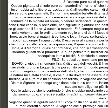
& l’uscetto pure sia di quadre
Questa pignatta si chiude pure con quadrelli c’intorno, s’i che i 
fuco habbia adito libero ad ascladarla, & alli quattro cantoni di d
che servono per caminetti, & si formano quattro ballette di terra da
si pone arena minuta, ò cenere sedacciata grosssa un deto di m
sommità della pignata od arena, ò cenere sedacciata: in questo v
pone il suo capello, & recipiente, ben sigillate le gionture con pas
se gli accende il fuoco, & cuoce la materia. Et è sempre meglio us
nella vehemenza. Io ordinariamente voglio che vi duri il fuoco d
hore, acciò bene si maturi, & poi faccio levar il vase, serbando q
faccio raggionger l’acqua colata, & espressa alla passata per la
che hò tratta dalle feccie per espressione, & questa io son solito
India, & il Marogna, quasi per ordinario, che non si arrossiscono 
saranno guidati dalla prudenza, & buon pensiero di medicar con c
assequisco la mia felicità, & desiderio di sana
FILO. Se questi dui caminano per que
BOVIO. Li giovani si temono l’ira, & disgratia delli vecchi, & li
miei studij furono in Legge, & che poi son ito per lo mondo perag
sotto un vagabondo, & desertore delli studij, che non ha mai studi
la natura mi è stata liberale, & che questa doverebbe essere la m
medico, & le cure mie mi passano con felicità, lo vogliono ascriver
Dio mio Signore, che tengo cognitione solo io più che tutti insiem
studiato con diligenza più li
Quello adunque che io contendo è, che si debba medicando caccia
dal sommo Iddio, che egli è scritto: [
medicinam creavit Altissi
dietam
Vogliono questi sciagurati macerar li corpi nostri con la dieta, & 
humori corrotti succombe, & vogliono che si prevalga con l’i