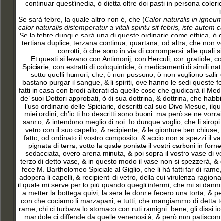
continuar quest’inedia, ò dietta oltre doi pasti in persona co
Se sarà febre, la quale altro non è, che (
Calor naturalis in igne
calor naturalis distemperatur a vitali spiritu sit febris, iste aute
Se la febre dunque sarà una di queste ordinarie come ethica, ò co
tertiana duplice, terzana continua, quartana, od altra, che non 
corrotti, ò che sono in via di corrompersi, alle quali
Et questi si levano con Antimonij
, con Herculi, con gratiole, c
Spiciarie, con estratti di coloquintide, ò medicamenti di simili n
sotto quelli humori, che, ò non possono, ò non vogliono salir
bastano purgar il sangue, & li spiriti, ove hanno le sedi queste f
fatti in casa con brodi alterati da quelle cose che giudicarà il Medi
de’ suoi Dottori approbati, ò di sua dottrina, & dottrina, che ha
l’uso ordinario delle Spiciarie, descritti dal suo Divo Mesue, i
miei ordini, ch’io ti ho descritti sono buoni: ma però se ne vorrai 
sanno, & intendono meglio di noi. Io dunque voglio, che li siropi 
vetro con il suo capello, & recipiente, & le gionture ben chiuse, &
fatto, od ordinato il vostro composito: & accio non si spezzi il 
pignata di terra, sotto la quale poniate il vostri carboni in for
sedacciata, overo arena minuta, & poi sopra il vostro vase di 
terzo di detto vase, & in questo modo il vase non si spezzerà, & q
fece M. Bartholomeo Spiciale al Giglio, che li hà fatti far di ra
adopera li capelli, & recipienti di vetro, della cui virulenza rag
il quale mi serve per lo più quando quegli infermi, che mi si danno
a metter la bottega quivi, la sera le donne fecero una torta, & pe
con che cociamo li marzapani, e tutti, che mangiammo di detta to
rame, chi ci turbava lo stomaco con ruti ramigni: bene, gli dissi 
mandole ci diffende da quelle venenosità, & però non patiscono