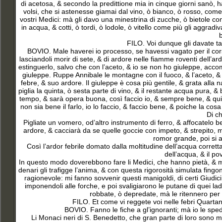
di acetosa, & secondo la predittione mia in cinque giorni sanò,
volsi, che si astenesse giamai dal vino, ò bianco, ò rosso, come
vostri Medici: mà gli davo una minestrina di zucche, ò bietole con
in acqua, & cotti, ò tordi, ò lodole, ò vitello come più gli aggra
FILO. Voi dunque gli davate ta
BOVIO. Male haverei io processo, se havessi vagato per il corso tr
lasciandoli morir di sete, & di ardore nelle fiamme roventi dell’ard
estinguerlo, salvo che con l’aceto, & io se non ho giuleppe, acc
giuleppe. Ruppe Annibale le montagne con il fuoco, & l’aceto, 
febre, & suo ardore. Il giuleppe è cosa più gentile, & grata alla
piglia la quinta, ò sesta parte di vino, & il restante acqua pura,
tempo, & sarà opera buona, così faccio io, & sempre bene, & quivi
non sia bene il farlo, io lo faccio, & faccio bene, & poiche la cosa
Di c
Pigliate un vomero, od’altro instrumento di ferro, & affocatelo 
ardore, & cacciarà da se quelle goccie con impeto, & strepito,
romor grande, poi si
Così l’ardor febrile domato dalla moltitudine dell’acqua corret
dell’acqua, & il po
In questo modo doverebbono fare li Medici, che hanno pietà, & mise
denari gli trafigge l’anima, & con questa rigorosità simulata fingon
ragionevole: mi fanno sovvenir questi manigoldi, di certi Giudici
imponendoli alle forche, e poi svaligiarono le putane di quei ladr
robbate, ò depredate, mà le ritennero per s
FILO. Et come vi reggete voi nelle febri Quartane
BOVIO. Fanno le fiche a gl’ignoranti; mà io le sped
Li Monaci neri di S. Benedetto, che gran parte di loro sono m