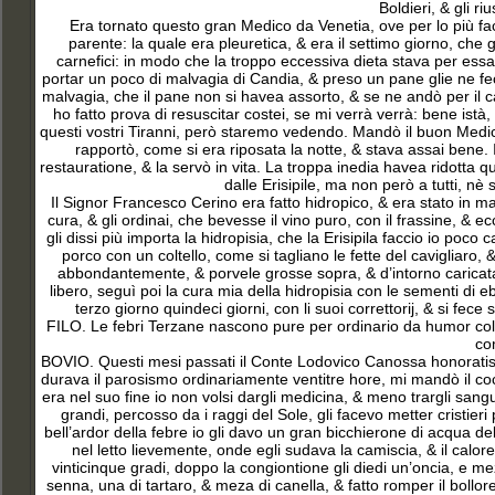
Boldieri, & gli ri
Era tornato questo gran Medico da Venetia, ove per lo più fac
parente: la quale era pleuretica, & era il settimo giorno, che g
carnefici: in modo che la troppo eccessiva dieta stava per ess
portar un poco di malvagia di Candia, & preso un pane glie ne fe
malvagia, che il pane non si havea assorto, & se ne andò per il c
ho fatto prova di resuscitar costei, se mi verrà verrà: bene istà
questi vostri Tiranni, però staremo vedendo. Mandò il buon Medic
rapportò, come si era riposata la notte, & stava assai bene. I
restauratione, & la servò in vita. La troppa inedia havea ridotta que
dalle Erisipile, ma non però a tutti, n
Il Signor Francesco Cerino era fatto hidropico, & era stato in ma
cura, & gli ordinai, che bevesse il vino puro, con il frassine, & e
gli dissi più importa la hidropisia, che la Erisipila faccio io poco 
porco con un coltello, come si tagliano le fette del cavigliaro, & 
abbondantemente, & porvele grosse sopra, & d’intorno caricata u
libero, seguì poi la cura mia della hidropisia con le sementi di e
terzo giorno quindeci giorni, con li suoi correttorij, & si f
FILO. Le febri Terzane nascono pure per ordinario da humor colerico
co
BOVIO. Questi mesi passati il Conte Lodovico Canossa honoratissi
durava il parosismo ordinariamente ventitre hore, mi mandò il coc
era nel suo fine io non volsi dargli medicina, & meno trargli sangu
grandi, percosso da i raggi del Sole, gli facevo metter cristie
bell’ardor della febre io gli davo un gran bicchierone di acqua de
nel letto lievemente, onde egli sudava la camiscia, & il calor
vinticinque gradi, doppo la congiontione gli diedi un’oncia, e 
senna, una di tartaro, & meza di canella, & fatto romper il bollo