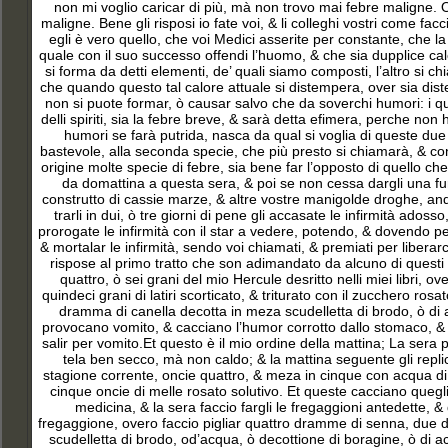
non mi voglio caricar di più, mà non trovo mai febre maligne. 
maligne. Bene gli risposi io fate voi, & li colleghi vostri come fac
egli è vero quello, che voi Medici asserite per constante, che la f
quale con il suo successo offendi l’huomo, & che sia dupplice calo
si forma da detti elementi, de’ quali siamo composti, l’altro si chi
che quando questo tal calore attuale si distempera, over sia distem
non si puote formar, ò causar salvo che da soverchi humori: i
delli spiriti, sia la febre breve, & sarà detta efimera, perche non h
humori se farà putrida, nasca da qual si voglia di queste du
bastevole, alla seconda specie, che più presto si chiamarà, & 
origine molte specie di febre, sia bene far l’opposto di quello ch
da domattina a questa sera, & poi se non cessa dargli una fu
construtto di cassie marze, & altre vostre manigolde droghe, anda
trarli in dui, ò tre giorni di pene gli accasate le infirmità ado
prorogate le infirmità con il star a vedere, potendo, & dovendo per 
& mortalar le infirmità, sendo voi chiamati, & premiati per libera
rispose al primo tratto che son adimandato da alcuno di questi a
quattro, ò sei grani del mio Hercule desritto nelli miei libri, o
quindeci grani di latiri scorticato, & triturato con il zucchero ro
dramma di canella decotta in meza scudelletta di brodo, ò di
provocano vomito, & cacciano l’humor corrotto dallo stomaco, &
salir per vomito.Et questo è il mio ordine della mattina; La sera p
tela ben secco, mà non caldo; & la mattina seguente gli repli
stagione corrente, oncie quattro, & meza in cinque con acqua di
cinque oncie di melle rosato solutivo. Et queste cacciano quegl
medicina, & la sera faccio fargli le fregaggioni antedette, & q
fregaggione, overo faccio pigliar quattro dramme di senna, due di 
scudelletta di brodo, od’acqua, ò decottione di boragine, ò di a