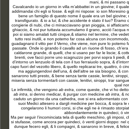
mani, & mi passano qu
Cavalcando io un giorno in villa m’abbattei in un giovine; il qual
addimandai chi egli si fosse. & egli mi rispose: io son Moresino 
bene un famiglio di questo nome il quale era un bel giovine; 
transfigurato. & io a lui; & che accidente è stato il tuo? Era
congierie di nubi, che ci minacciavano gran pioggia, si affatica
ghiaccio, & noi pur tuttavia accumulamo il grano, acciò l’acqua n
poi si siamo amalati tutti cinque,& stiamo nel termine, che vede
tutto resi inutili, e non potemo far cosa alcuna con incommod
guadagnarsi il vitto per il Verno, che viene, non pure lo potem
passate. Onde io girando il cavallo ad un riuone di fosso, ch’era 
caldarone grande, di quelli, che si usano per far le liscie; & cot
brenti, ove facci porre uno scagnuzzo per porvi sopra li piedi, 
d’intorno un lenzuolo di tela con il tuo ferraiuolo sopra, & d’into
capo fuori del vezotto libero, & quello replicarai tre, quattro, ò ci
ma aggiungendovi dell’una, & dell’altre se sia bisogno, & con 
sanarono tutti presto, & bene senza tante cassie, lenitivi, siroppi, 
miseria senza tormentarli con cassie, lenitivi, siroppi, trar sangue,
qual no
Le infirmità, che vengono
ab extra
, come queste, che vi ho dett
ab intra
, si denno medicar, & purgar con medicine
ab intra
, & n
caduto un giorno da una cathedra, ove si era adormentato con u
suoi Medici attesero a dargli medicine per bocca, & sopra le o
congelarono li humori corsi, si che egli ne è rimasto storpia
abbondantemente in quindeci, ò vint
Ma per seguir l’incominciata tela di quello meschino, gli imposi, c
si stufasse, come ancora per quindeci, ò venti giorni doppo: nel qu
dunque fecero egli, & li compagni, & sanarono in breve, & felic