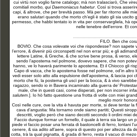
cui virtù non voglio farne catalogo; mà non tralasciarò, Che
vire
comitiali morbo, qui Daemoniacus habetur
. Così si trova asserir
capi, & altrove, che per brevità passo. Mà per far ritorno alle mi
erano salutari quando che morto ch’egli è stato gli sia uscito
permesso, che habbi tentato io in vita per conservargliela, hà ope
nelle tenebre dell’errore. Et co
....................................................
FILO. Ben che cosa
BOVIO. Che cosa volevate voi che rispondesse? non sapete voi
l’errore, & divenir più circonspetti nel non errar più; e gli adim
lettere Latine, & Greche, & che scrive bene prosa, & verso, e
sendo l’apostema nel polmone, dovevo sapere, che non poteva have
hanno, ve lo haverà parimente lo apostema. Et il Chiocco gli risp
Capo di vacca, che lo apostema fosse nel polmone, od’in altro lu
vedi esser solo atto alla espulsione dell’apostema, & lascia poi che
morto che fù, la postema gli uscì per la bocca, & à vivo sarebbe
ragazzo, sendo io in Bavera incaminato alla guerra de’ Protestanti
male, che in questi casi, come disperati, per non incorrer inf
salutem
.]. Io hò fatto questione una frotta di volte con miei gr
meglio morir honora
Così nelle cure, ove la vita è havuta per morte, si deve tentar la 
cava d’angustia: Ma tornamo onde siamo partiti; Questi siroppi, 
descritti, voglio però che siano decotti secondo li ordini miei de
Faccio dunque formar un fornello, il quale à terra sia largo un 
piede vi faccio posar una ferrata di bastoncelli di ferro, lontani l
cenere, & sia adito all’aere, sopra di questo poi per altezza da det
cotta, trà la qual pignatta, & grada di ferro, resta il vacuo di mez