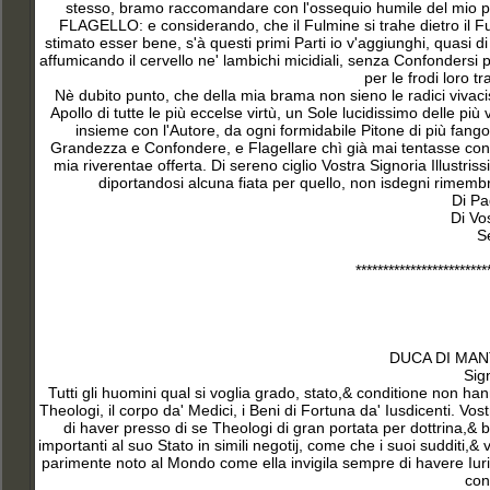
stesso, bramo raccomandare con l'ossequio humile del mio pi
FLAGELLO: e considerando, che il Fulmine si trahe dietro il Fum
stimato esser bene, s'à questi primi Parti io v'aggiunghi, quasi 
affumicando il cervello ne' lambichi micidiali, senza Confondersi p
per le frodi loro t
Nè dubito punto, che della mia brama non sieno le radici vivaci
Apollo di tutte le più eccelse virtù, un Sole lucidissimo delle pi
insieme con l'Autore, da ogni formidabile Pitone di più fango
Grandezza e Confondere, e Flagellare chì già mai tentasse con i
mia riverentae offerta. Di sereno ciglio Vostra Signoria Illustri
diportandosi alcuna fiata per quello, non isdegni rimembr
Di Pa
Di Vos
S
************************
DUCA DI MAN
Sig
Tutti gli huomini qual si voglia grado, stato,& conditione non ha
Theologi, il corpo da' Medici, i Beni di Fortuna da' Iusdicenti. 
di haver presso di se Theologi di gran portata per dottrina,& b
importanti al suo Stato in simili negotij, come che i suoi sudditi
parimente noto al Mondo come ella invigila sempre di havere Iuriper
con