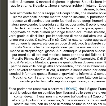
bollire, & fumare, & marcirsi di giorno, in giorno, & quell’albero im
quello strame: il quale tutt’hora si convertirebbe in letame. Et 
strame, bollen
Non altrimente fanno li siroppi nelli corpi nostri, che mentre bol
siamo composti; perche mentre bolleno insieme, si putrefanno, s
questo và di continuo portando fuori del corpo quegli humori, 
natura prevalendo, la perduta sanità recuperando, & però io voglio
facile à far buon chilo, & fomentar la natura: la quale, quan
aggravata da molti humori per longo tempo accumulati insieme, 
verbi gratia di dieci libre, per impositione di robba dall’altro lat
prima era vuota, & saliva all’in sù. Così la natura nostra aggrav
voi dunque le sgravarete con un poco di solutivo, & aiutarete con 
nostri Medici, che hanno riputatione: perche essi ne uccidono 
manco di strepitar ogni giorno, & quantunque io predichi al deser
pur morti dui di loro mal medicati forse per pena del Talione. 
Marsilio Ficino, del Conciliatore, di Mercurio Trismegisto, & di
detto il Pereto da Mantova, pensate qual dottrina doveva esser là su
perche non volle con gli altri acconsentire, ch’io dessi l’Hercul
che l’haverei conservato in vita, & ridotto a sanità come per dono
sendosi infermato questa Estate di gravissima infermità, & sendo 
Medicine, con il staremo a vedere, come hanno fatto con tante ce
veduto portar tanti alla sepoltura ogni giorno, che pareva 
Et sò parimente (continua a scrivere il
BOVIO
) che il Signor Fra
a cui io voleva dar un vomitivo [per liberarsi delle
vomiche
o
vo
contendeva, mà essi non mai volsero tra’ quali era il Capo 
alterargli li polmoni con vomitivo, & che volevano dargli un lambit
rosato solutivo, con un poco di manna soluta: Io non sò chi ma