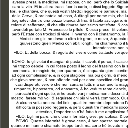
avesse presa la medicina, mi rispose, ch nò; però che lo Spiciale
cara la vita. Et io allora trassi fuor la carta, e dissi leggete Sig
libri, e chiaritevi, che questi vostri Medici leggono le parmule, m
della Cerva, & ordinatela ad esso, & ditegli per nome mio, che lui
bagnatevi dentro una pezza bianca di lino, & fatela asciugare, & ve
colore di zafferano, di che ella rimase benissimo satisfatta, & così 
avendoli portato M. Francesco le pillole, & essa prese. Et volendom
però l’Estate con trocisci di viole, l’Inverno con il cinnamomo, la P
Medici non glie ne davano oltra trè grani, e mezo, & questo
qui,vestono quelli Medici con abiti longhi, mi chiamavano i
intendessero non so
FILO. Et della bocca, & regola del vivere come trattaste voi qu
BOVIO. Io gli vietai il mangiar di pasta, li cavoli, il porco, il ca
né troppo debole, in cui fosse posto il legno del frassino con la
cerimonia, ò magisterio, per quaranta, ò cinquanta giorni continui
ad ogni complessione, & in ogni stagione, ma più giorni, & meno g
che giova sempre, & non offende mai per dono specifico del grande
casi disperati, vero è che non sanano tutti, ma sanano la maggi
rimpanite, hipposarca, od anasarca, & ho vedute tante ciancie,
parecchi d’ogni spetie, & ho usato varij medicamenti descritti d
mostro: farete mò voi, & seguirete chi più vi verrà commodo. Quest
& alcuna volta ancora del fiele, quali tre membri dependono l’uno
difficoltà si possono reggere, & però questi trè medicami soccorr
attestino, l’esperienza n’hà fatta à me amplissima fed
FILO. Egli mi pare, che d’una infermità grave, pericolosa, & be
BOVIO. Questa infermità è grave certo, & ben spesso mortale, m
quando mi hanno chiamato troppo tardi, ma certo hò trovato in qu