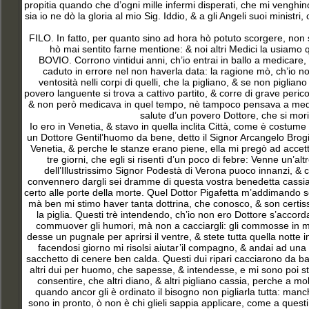
propitia quando che d’ogni mille infermi disperati, che mi venghi
sia io ne dò la gloria al mio Sig. Iddio, & a gli Angeli suoi ministr
FILO. In fatto, per quanto sino ad hora hò potuto scorgere, non 
hò mai sentito farne mentione: & noi altri Medici la usiamo 
BOVIO. Corrono vintidui anni, ch’io entrai in ballo a medicare
caduto in errore nel non haverla data: la ragione mò, ch’io
ventosità nelli corpi di quelli, che la pigliano, & se non pigliano
povero languente si trova a cattivo partito, & corre di grave perico
& non però medicava in quel tempo, nè tampoco pensava a medicar
salute d’un povero Dottore, che si mori
Io ero in Venetia, & stavo in quella inclita Città, come è costume
un Dottore Gentil’huomo da bene, detto il Signor Arcangelo Brog
Venetia, & perche le stanze erano piene, ella mi pregò ad accet
tre giorni, che egli si risentì d’un poco di febre: Venne un’al
dell’Illustrissimo Signor Podestà di Verona puoco innanzi, & c
convennero dargli sei dramme di questa vostra benedetta cassi
certo alle porte della morte. Quel Dottor Pigafetta m’addimando s
mà ben mi stimo haver tanta dottrina, che conosco, & son certi
la piglia. Questi trè intendendo, ch’io non ero Dottore s’accor
commuover gli humori, mà non a cacciargli: gli commosse in mod
desse un pugnale per aprirsi il ventre, & stete tutta quella notte
facendosi giorno mi risolsi aiutar’il compagno, & andai ad una S
sacchetto di cenere ben calda. Questi dui ripari cacciarono da b
altri dui per huomo, che sapesse, & intendesse, e mi sono poi sta
consentire, che altri diano, & altri pigliano cassia, perche a mo
quando ancor gli è ordinato il bisogno non pigliarla tutta: manch
sono in pronto, ò non è chi glieli sappia applicare, come a quest