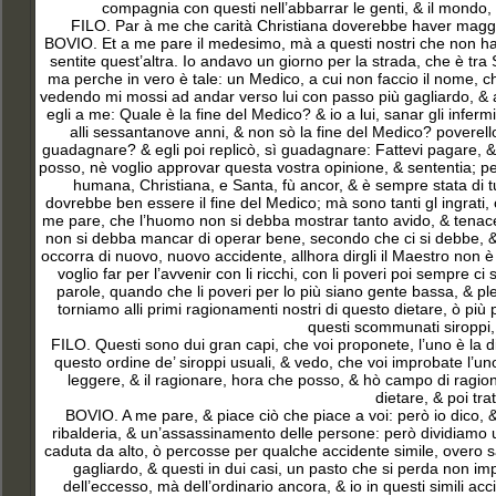
compagnia con questi nell’abbarrar le genti, & il mondo, 
FILO. Par à me che carità Christiana doverebbe haver maggior 
BOVIO. Et a me pare il medesimo, mà a questi nostri che non han
sentite quest’altra. Io andavo un giorno per la strada, che è tr
ma perche in vero è tale: un Medico, a cui non faccio il nome, che
vedendo mi mossi ad andar verso lui con passo più gagliardo, & 
egli a me: Quale è la fine del Medico? & io a lui, sanar gli infer
alli sessantanove anni, & non sò la fine del Medico? poverell
guadagnare? & egli poi replicò, sì guadagnare: Fattevi pagare, & s
posso, nè voglio approvar questa vostra opinione, & sententia; per
humana, Christiana, e Santa, fù ancor, & è sempre stata di tutt
dovrebbe ben essere il fine del Medico; mà sono tanti gl ingrati, c
me pare, che l’huomo non si debba mostrar tanto avido, & tenace,
non si debba mancar di operar bene, secondo che ci si debbe, & 
occorra di nuovo, nuovo accidente, allhora dirgli il Maestro non è 
voglio far per l’avvenir con li ricchi, con li poveri poi sempre ci
parole, quando che li poveri per lo più siano gente bassa, & p
torniamo alli primi ragionamenti nostri di questo dietare, ò più 
questi scommunati siroppi, i
FILO. Questi sono dui gran capi, che voi proponete, l’uno è la dieta
questo ordine de’ siroppi usuali, & vedo, che voi improbate l’uno,
leggere, & il ragionare, hora che posso, & hò campo di ragiona
dietare, & poi tra
BOVIO. A me pare, & piace ciò che piace a voi: però io dico, &
ribalderia, & un’assassinamento delle persone: però dividiamo un
caduta da alto, ò percosse per qualche accidente simile, overo s
gagliardo, & questi in dui casi, un pasto che si perda non im
dell’eccesso, mà dell’ordinario ancora, & io in questi simili a