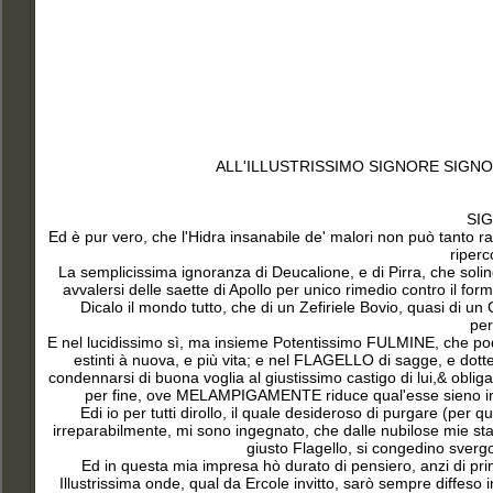
ALL'ILLUSTRISSIMO SIGNORE SIGNO
SI
Ed è pur vero, che l'Hidra insanabile de' malori non può tanto ra
riperc
La semplicissima ignoranza di Deucalione, e di Pirra, che sol
avvalersi delle saette di Apollo per unico rimedio contro il formi
Dicalo il mondo tutto, che di un Zefiriele Bovio, quasi di un
per
E nel lucidissimo sì, ma insieme Potentissimo FULMINE, che pode
estinti à nuova, e più vita; e nel FLAGELLO di sagge, e dot
condennarsi di buona voglia al giustissimo castigo di lui,& ob
per fine, ove MELAMPIGAMENTE riduce qual'esse sieno indisp
Edi io per tutti dirollo, il quale desideroso di purgare (per q
irreparabilmente, mi sono ingegnato, che dalle nubilose mie sta
giusto Flagello, si congedino svergo
Ed in questa mia impresa hò durato di pensiero, anzi di pr
Illustrissima onde, qual da Ercole invitto, sarò sempre diffeso