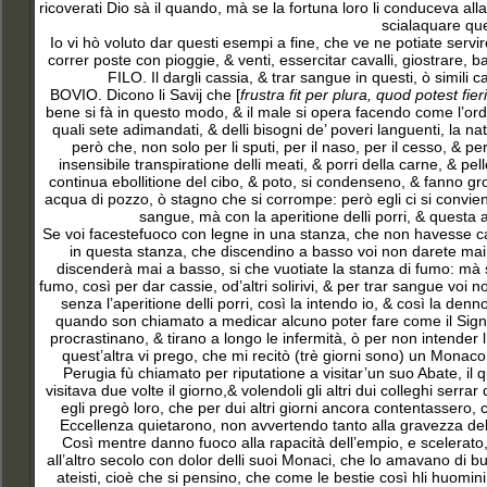
ricoverati Dio sà il quando, mà se la fortuna loro li conduceva al
scialaquare que
Io vi hò voluto dar questi esempi a fine, che ve ne potiate servir
correr poste con pioggie, & venti, essercitar cavalli, giostrare, bal
FILO. Il dargli cassia, & trar sangue in questi, ò simil
BOVIO. Dicono li Savij che [
frustra fit per plura, quod potest fi
bene si fà in questo modo, & il male si opera facendo come l’ordina
quali sete adimandati, & delli bisogni de’ poveri languenti, la nat
però che, non solo per li sputi, per il naso, per il cesso, & p
insensibile transpiratione delli meati, & porri della carne, & pel
continua ebollitione del cibo, & poto, si condenseno, & fanno gr
acqua di pozzo, ò stagno che si corrompe: però egli ci si conviene
sangue, mà con la aperitione delli porri, & questa 
Se voi facestefuoco con legne in una stanza, che non havesse ca
in questa stanza, che discendino a basso voi non darete mai 
discenderà mai a basso, si che vuotiate la stanza di fumo: mà se 
fumo, così per dar cassie, od’altri solirivi, & per trar sangue voi n
senza l’aperitione delli porri, così la intendo io, & così la den
quando son chiamato a medicar alcuno poter fare come il Signo
procrastinano, & tirano a longo le infermità, ò per non intender l’
quest’altra vi prego, che mi recitò (trè giorni sono) un Mon
Perugia fù chiamato per riputatione a visitar’un suo Abate, il q
visitava due volte il giorno,& volendoli gli altri dui colleghi ser
egli pregò loro, che per dui altri giorni ancora contentassero, 
Eccellenza quietarono, non avvertendo tanto alla gravezza del 
Così mentre danno fuoco alla rapacità dell’empio, e scelerato, 
all’altro secolo con dolor delli suoi Monaci, che lo amavano di b
ateisti, cioè che si pensino, che come le bestie così hli huomi