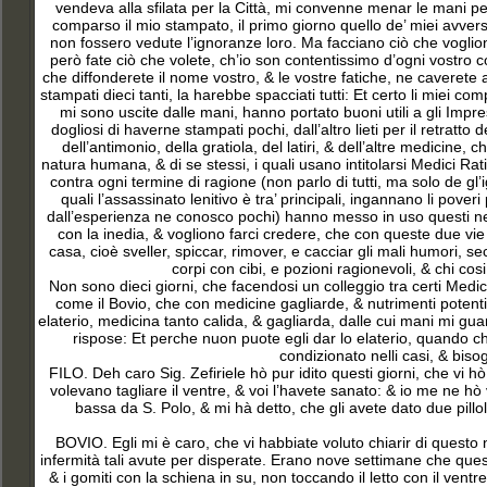
vendeva alla sfilata per la Città, mi convenne menar le mani per
comparso il mio stampato, il primo giorno quello de’ miei avversa
non fossero vedute l’ignoranze loro. Ma facciano ciò che vogliono
però fate ciò che volete, ch’io son contentissimo d’ogni vostro 
che diffonderete il nome vostro, & le vostre fatiche, ne caverete 
stampati dieci tanti, la harebbe spacciati tutti: Et certo li miei 
mi sono uscite dalle mani, hanno portato buoni utili a gli Impr
dogliosi di haverne stampati pochi, dall’altro lieti per il retratt
dell’antimonio, della gratiola, del latiri, & dell’altre medicine
natura humana, & di se stessi, i quali usano intitolarsi Medici Ra
contra ogni termine di ragione (non parlo di tutti, ma solo de gl’ig
quali l’assassinato lenitivo è tra’ principali, ingannano li pove
dall’esperienza ne conosco pochi) hanno messo in uso questi nemi
con la inedia, & vogliono farci credere, che con queste due vie 
casa, cioè sveller, spiccar, rimover, e cacciar gli mali humori, sec
corpi con cibi, e pozioni ragionevoli, & chi co
Non sono dieci giorni, che facendosi un colleggio tra certi Medici
come il Bovio, che con medicine gagliarde, & nutrimenti potenti ne 
elaterio, medicina tanto calida, & gagliarda, dalle cui mani mi guar
rispose: Et perche nuon puote egli dar lo elaterio, quando ch
condizionato nelli casi, & biso
FILO
. Deh caro Sig. Zefiriele hò pur idito questi giorni, che vi h
volevano tagliare il ventre, & voi l’havete sanato: & io me ne hò 
bassa da S. Polo, & mi hà detto, che gli avete dato due pillo
BOVIO. Egli mi è caro, che vi habbiate voluto chiarir di questo ne
infermità tali avute per disperate. Erano nove settimane che que
& i gomiti con la schiena in su, non toccando il letto con il ventr