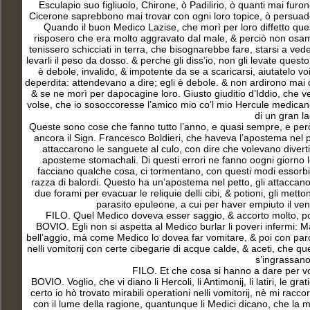
Esculapio suo figliuolo, Chirone, ò Padilirio, ò quanti mai f
Cicerone saprebbono mai trovar con ogni loro topice, ò persuader 
Quando il buon Medico Lazise, che morì per loro diffetto ques
risposero che era molto aggravato dal male, & perciò non osamo
tenissero schicciati in terra, che bisognarebbe fare, starsi a v
levarli il peso da dosso. & perche gli diss’io, non gli levate quest
è debole, invalido, & impotente da se a scaricarsi, aiutatelo v
deperdita: attendevano a dire; egli è debole. & non ardirono mai
& se ne morì per dapocagine loro. Giusto giuditio d’Iddio, che 
volse, che io sosoccoresse l’amico mio co’l mio Hercule medicandol
di un gran la
Queste sono cose che fanno tutto l’anno, e quasi sempre, e per
ancora il Sign. Francesco Boldieri, che haveva l’apostema nel p
attaccarono le sanguete al culo, con dire che volevano divertir
aposteme stomachali. Di questi errori ne fanno oogni giorno l
facciano qualche cosa, ci tormentano, con questi modi essorbita
razza di balordi. Questo ha un’apostema nel petto, gli attaccano
due forami per evacuar le reliquie delli cibi, & potioni, gli met
parasito epuleone, a cui per haver empiuto il vent
FILO. Quel Medico doveva esser saggio, & accorto molto, po
BOVIO. Egli non si aspetta al Medico burlar li poveri infermi: M
bell’aggio, mà come Medico lo dovea far vomitare, & poi con pa
nelli vomitorij con certe cibegarie di acque calde, & aceti, che q
s’ingrassano 
FILO. Et che cosa si hanno a dare per vo
BOVIO. Voglio, che vi diano li Hercoli, li Antimonij
, li latiri, le g
certo io hò trovato mirabili operationi nelli vomitorij, nè mi ra
con il lume della ragione, quantunque li Medici dicano, che la