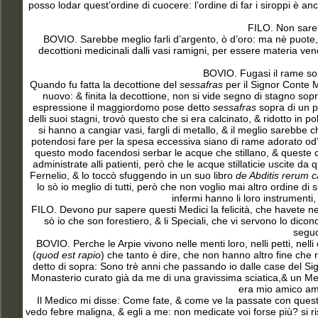
posso lodar quest’ordine di cuocere: l’ordine di far i siroppi è an
FILO. Non sareb
BOVIO. Sarebbe meglio farli d’argento, ò d’oro: ma nè puote, 
decottioni medicinali dalli vasi ramigni, per essere materia venen
BOVIO
. Fugasi il rame so
Quando fu fatta la decottione del
sessafras
per il Signor Conte M
nuovo: & finita la decottione, non si vide segno di stagno sopra 
espressione il maggiordomo pose detto
sessafras
sopra di un pi
delli suoi stagni, trovò questo che si era calcinato, & ridotto in po
si hanno a cangiar vasi, fargli di metallo, & il meglio sarebbe 
potendosi fare per la spesa eccessiva siano di rame adorato od’ a
questo modo facendosi serbar le acque che stillano, & queste come
administrate alli patienti, però che le acque stillaticie uscite da
Fernelio, & lo toccò sfuggendo in un suo libro
de Abditis rerum c
lo sò io meglio di tutti, però che non voglio mai altro ordine di si
infermi hanno li loro instrumenti, 
FILO. Devono pur sapere questi Medici la felicità, che havete nell
sò io che son forestiero, & li Speciali, che vi servono lo d
seguo
BOVIO. Perche le Arpie vivono nelle menti loro, nelli petti, nel
(
quod est rapio
) che tanto è dire, che non hanno altro fine che 
detto di sopra: Sono trè anni che passando io dalle case del 
Monasterio curato già da me di una gravissima sciatica,& un Med
era mio amico amo
Il Medico mi disse: Come fate, & come ve la passate con queste
vedo febre maligna, & egli a me: non medicate voi forse più? si risp