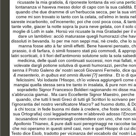
ricusaste la mia gratiola
, & riponeste lontana da voi una pertic
lontananza vi haveva messo dolor di capo con la sua calidità. B
quando che due dramme di un’herbuccia secca, per la sua virtù d
come mi son trovato io tanto con la celata, od’elmo in testa nelle 
sareste incarbonito, od’incenerito; poi che così poca cosa, & tanto
tante volte, giacer la notte sopra la pura neve gelata, con il solo c
moglie di Loth in sale. Horsù voi ricusate la mia Gratiadei per il 
dare un lambitivo: acciò maturasse quegli humorazzi che have
dissoluti in bevanda. Io per me non seppi mai, nè credo, che lo sap
manna fosse atto à far simili effetti. Bene haverei pensato, che d
prassio, ò di farfara, ò simili fossero stati più commodi, & approp
latiri scorticati, ò li fiori dell’antimonio solutone solo la sola sals
medicina, delle quali con continuati successi, non mai fallati,
volevate dargli potione solutiva di questi humorazzi, perche non
senna il Proto Galeno de’ nostri secoli Giovanni Fernelio, dice 
& mesenterio, in quibus est omnis illuviei
[?]
sentina
. Et io di q
felicissimi. Voi lodaste l’Hisopo, ch’io voleva aggiungerli com
mangiai quella stessa sera tre tanto in insalata, & pure non mi a
sopradetto Signor Francesco Boldieri ragionando mi disse mang
s’abbruccia giamai.. Ma caro Eccellente Signor Maestro, perche
quando, che tutti li testi Greci di tutti gli Scrittori lo scriv
l’ignorantia del nostro versificatore Macro? ad huomo dotto, & Dot
à chi tocca: in fede buona mi date à credere, che foste socio, &
sua Ortografia) così leggiadramente m’abbreviò adosso l’
Encom
iscusandosi non convenirsegli contendere con uno, che non sia
Apollonio Thianeo, & pure dalli suoi peregrinaggi ne raccolse ta
che noi operamo in questi simil casi, non è quel Hisopo di cui di
Testo dice Esob, tradotto per vicinanza del vocabolo da’ nostri Lat