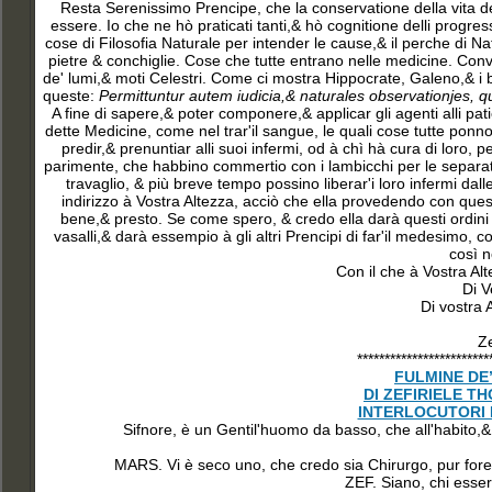
Resta Serenissimo Prencipe, che la conservatione della vita d
essere. Io che ne hò praticati tanti,& hò cognitione delli progres
cose di Filosofia Naturale per intender le cause,& il perche di Natu
pietre & conchiglie. Cose che tutte entrano nelle medicine. Conv
de' lumi,& moti Celestri. Come ci mostra Hippocrate, Galeno,& i b
queste:
Permittuntur autem iudicia,& naturales observationjes, q
A fine di sapere,& poter componere,& applicar gli agenti alli pati
dette Medicine, come nel trar'il sangue, le quali cose tutte ponn
predir,& prenuntiar alli suoi infermi, od à chì hà cura di loro,
parimente, che habbino commertio con i lambicchi per le separatio
travaglio, & più breve tempo possino liberar'i loro infermi dalle
indirizzo à Vostra Altezza, acciò che ella provedendo con questo 
bene,& presto. Se come spero, & credo ella darà questi ordini n
vasalli,& darà essempio à gli altri Prencipi di far'il medesimo,
così n
Con il che à Vostra Al
Di V
Di vostra 
Z
************************
FULMINE DE’
DI ZEFIRIELE 
INTERLOCUTORI 
Sifnore, è un Gentil'huomo da basso, che all'habito,& 
MARS. Vi è seco uno, che credo sia Chirurgo, pur forest
ZEF. Siano, chi esser