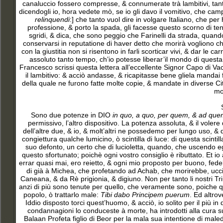
canaluccio fossero compresse, & connumerate trà lambitivi, tanto
dicendogli io, hora vedete mò, se io gli davo il vomitivo, che cam
relinquendi
:] che tanto vuol dire in volgare Italiano, che p
professione, & porto la spada, gli facesse questo scorno di tenerl
sgridi, & dica, che sono peggio che Farinelli da strada, quand
conservarsi in reputatione di haver detto che morirà vogliono ch
con la giustitia non si risentono in farli scorticar vivi, & dar le 
assoluto tanto tempo, ch’io potesse liberar’il mondo di questa 
Francesco scrissi questa lettera all’eccellente Signor Capo di Vac
il lambitivo: & acciò andasse, & ricapitasse bene gliela mandai
della quale ne furono fatte molte copie, & mandate in diverse Citt
mo
Sono due potenze in DIO
in quo, a quo, per quem, & ad qu
permissivo, l’altro dispositivo. La potenza assoluta, & il voler
dell’altre due, & io, & molt’altri ne possedemo per lungo uso, &
congiettura qualche lumicino, ò scintilla di luce: di questa scin
suo defonto, un certo che di lucioletta, quando, che uscendo egl
questo sfortunato; poichè ogni vostro consiglio è ributtato. Et i
errar quasi mai, ero reietto, & ogni mio proposto per buono, fede
di già à Michea, che profetando ad Achab, che morirebbe, ucci
Caneana, & da Rè prigionia, & digiuno. Non per tanto li nostri Tri
anzi di più sono tenute per quello, che veramente sono, poiche
popolo, ò trattarlo male:
Tibi dabo Principem puerum
. Ed altrov
Iddio disposto torci quest’huomo, & acciò, io solito per il più i
condannagioni lo conduceste à morte, ha introdotti alla cura su
Balaan Profeta figlio di Beor per la mala sua intentione di maledi