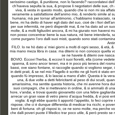
serissimo castigo, & punitione, non lo facendo? raccordatevi dell’
ch’haveva sepulta la sua, & propose li negotiatori delle sue, ch 
viva, & vesta in questo modo, quando che io non mi sia affati
veramente a satisfattione dell’animo mio, & renderlo simile al 
humana; mà per tornar all’antimonio, c’habbiamo tralasciato, ra
bene, mi ha detto di haver egli dato del suo, cioè de i fiori dell
per sue infermità, ne però disperdè mai, & ne ha dato ad un suo 
molte, & a molti figliuolini ancora, & mi ha giurato non haversi ma
non posso concentrar bene la sua natura, nè bene intenderla, sape
come purgano l’oro dalli suoi misti, quando sono stati contaminat
Antim
FILO. Io ne hò dato a’ miei giorni a molti di ogni sesso, & età, 
mia mano meza libra in casa: ma ditemi io non conosco quella vo
se ne havete & ditemi ove nasca
BOVIO. Eccovi l’herba, & eccovi li suoi fioretti, ella (come vedete
spanna, & sono ancor teneri, ma è in poco più tenera del rosmarino
bassi, ove siano fontane, si raccoglie quando si vogliono segar, ò
in detti prati, & se nel mio Flagello è scritto ne gli horti è stat
quando fù impresso, & lo lasciai a mano d’altri. Questa è la vera m
una, & due volte a detti febricitanti al peso di dui scudi, q
amarissima, ma sentite questa historia, che mi avenne hora dui
suoi compagni, che si mettevano in ordine, & si ammalò di una
hore, v’andai, e trovai questo giovanetto con una febre gagliarda
arrecar un gran vase di vetro pieno d’acqua fredda, & vi posi ent
voglia: & egli ebbe quanto li apportò l’appetito, lo feci coprire
rispose, che ci è dunque differentia di medicar tra ricchi, e poveri
beni di fortuna: oh gli risposi io, ce ne sono molte, ma perche vog
che dalli poveri puote il Medico trar poco utile, & però presto se