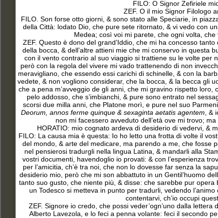
FILO: O Signor Zefiriele mio
ZEF. O il mio Signor Filologo 
FILO. Son forse otto giorni, & sono stato alle Speciarie, in piaz
della Città: lodato Dio, che pure sete ritornato, & vi vedo con 
Medea; così voi mi parete, che ogni volta, che
ZEF. Questo è dono del grand’Iddio, che mi ha concesso tanto di
della bocca, & dell’altre attieni mie che mi conservo in questa 
con il vento contrario al suo viaggio si trattiene su le volte p
però con la regola del vivere mi vado trattenendo di non invecchiar
meravigliano, che essendo essi carichi di schinelle, & con la b
vedete, & non vogliono considerar, che la bocca, & la becca gli ucc
che a pena m’avveggio de gli anni, che mi gravino rispetto loro, ch
pelo addosso, che s’imbianchi, & pure sono entrato nel sessag
scorsi due milla anni, che Platone morì, e pure nel suo Parmen
Deorum, annos ferme quinque & sexaginta aetatis agentem
, & 
non mi facessero avveduto dell’età ove mi trovo; ma 
HORATIO: mio cognato ardeva di desiderio di vedervi, & mi
FILO: La causa mia è questa: Io ho letto una frotta di volte il vo
del mondo, & arte del medicare, ma parendo a me, che fosse pec
nel pensierosi tradurgli nella lingua Latina, & mandarli alla Stam
vostri documenti, havendoglio io provati: & con l’esperienza tro
per l’amicitia, ch’è tra noi, che non lo dovesse far senza la sap
desiderio mio, però che mi son abbattuto in un Gentil’huomo dell’
tanto suo gusto, che niente più, & disse: che sarebbe pur opera b
un Todesco si metteva in punto per tradurli, vedendo l’animo d
contentarvi, ch’io occupi quest
ZEF. Signore io credo, che possi veder’ogn’uno dalla lettera di 
Alberto Lavezola, e lo feci a penna volante: feci il secondo per 