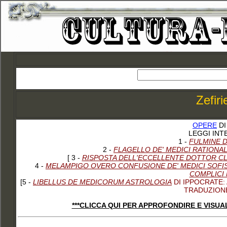
Zefir
OPERE
D
LEGGI INT
1 -
FULMINE D
2 -
FLAGELLO DE' MEDICI RATIONAL
[ 3 -
RISPOSTA DELL'ECCELLENTE DOTTOR CLA
4 -
MELAMPIGO OVERO CONFUSIONE DE' MEDICI SOFIST
COMPLICI 
[5 -
LIBELLUS DE MEDICORUM ASTROLOGIA
DI IPPOCRATE:
TRADUZIONE
***CLICCA QUI PER APPROFONDIRE E VISU