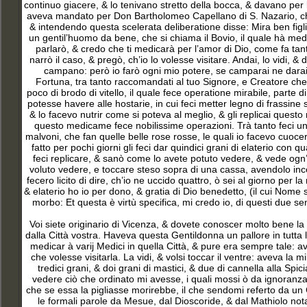
continuo giacere, & lo tenivano stretto della bocca, & davano per
aveva mandato per Don Bartholomeo Capellano di S. Nazario, che l
& intendendo questa scelerata deliberatione disse: Mira ben figlio 
un gentil’huomo da bene, che si chiama il Bovio, il quale hà medic
parlarò, & credo che ti medicarà per l’amor di Dio, come fa tanti 
narrò il caso, & pregò, ch’io lo volesse visitare. Andai, lo vidi, &
campano: però io farò ogni mio potere, se camparai ne darai g
Fortuna, tra tanto raccomandati al tuo Signore, e Creatore che 
poco di brodo di vitello, il quale fece operatione mirabile, parte d
potesse havere alle hostarie, in cui feci metter legno di frassin
& lo facevo nutrir come si poteva al meglio, & gli replicai quest
questo medicame fece nobilissime operazioni. Trà tanto feci unge
malvoni, che fan quelle belle rose rosse, le quali io facevo cuocere
fatto per pochi giorni gli feci dar quindici grani di elaterio con quat
feci replicare, & sanò come lo avete potuto vedere, & vede ogn’u
voluto vedere, e toccare steso sopra di una cassa, avendolo incon
fecero licito di dire, ch’io ne uccido quattro, ò sei al giorno per 
& elaterio ho io per dono, & gratia di Dio benedetto, (il cui Nome si
morbo: Et questa è virtù specifica, mi credo io, di questi due se
Voi siete originario di Vicenza, & dovete conoscer molto bene la
dalla Città vostra. Haveva questa Gentildonna un pallore in tutta 
medicar à varij Medici in quella Città, & pure era sempre tale: a
che volesse visitarla. La vidi, & volsi toccar il ventre: aveva la m
tredici grani, & doi grani di mastici, & due di cannella alla Sp
vedere ciò che ordinato mi avesse, i quali mossi ò da ignoranza,
che se essa la pigliasse morirebbe, il che sendomi referto da un G
le formali parole da Mesue, dal Dioscoride, & dal Mathiolo nota