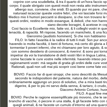
coprire con una scudelletta, & tra il quarto di un’hora faccio s
corpo; il quale sbrigato con questi modi non resta atto instrumen
albergo suo, conviene, che snidi. Et quando pur mi pare, che que
naturaad iscacciar queste vostre febri, che voi lasciate forsi 
Medico mio li humori peccanti si dissipano, si che non trovano le feb
questi ordini, restino in modo essangue, & deboli, che non hanno 
siano decotte boragini, & acetose in cop
Così faccio io Eccellente mio, fatte voi, & li colleghi vostri in 
tenacità, & rapacità. Mi rispose, facendo un manicheto, & una fic
Gieronimo [
audistis hominem
]. Si che non habbiamo bi
FILO. In fatto l’avaritia è la radice di tutti li mali: Son pu
havendo io molta facoltà, ò beni di fortuna, mà certo dò gloria a
tormentar li poveri infermi, che mi chiamano per loro agiuto, & s
con sommo desiderio di conoscervi, & riverirvi: & sono poi torna
impetrar da voi la translatione di detti vostri libri in lingua Lati
come facciate le cure vostre nelle infermità: havendo inteso poi 
ragionamenti vostri: mà seguite di gratia gli ordini delle cure vos
Rationali, quali non udì mai più scoprir così bene come fate voi
BOVIO. Faccio far di quei siroppi, che sono descritti da Mesu
secondo le indispositioni del patiente, natura del morbo, del
ordinariamente aggiungo un poco di solutivo, che a mira basti ti
digerire, & per lo più mi servo della senna, & tartaro, ò crudo,
Giacomo Antonio Cortuso, huomo
FILO. A qual fine mett
BOVIO. Perche le ragione essemplificate più movono, che le sem
brancho di vacche, ò pecore in una stalla, & gli faceste letto con 
quegli animali, & ne faceste un cumulo d’intorno ad una quarcia,