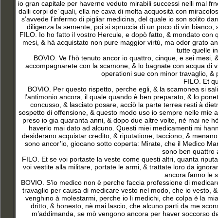
io gran capitale per haverne veduto mirabili successi nelli mal fr
dalli corpi de’ quali, ella ne cava di molta acquosità con miracolos
s’avvede l’infermo di pigliar medicina, del quale io son solito 
diligenza la semente, poi si spruccia di un poco di vin bianco,
FILO. Io ho fatto il vostro Hercule, e dopò fatto, & mondato con q
mesi, & hà acquistato non pure maggior virtù, ma odor grato ancor
tutte quelle i
BOVIO. Ve l’hò tenuto ancor io quattro, cinque, e sei mesi, & 
accompagnarete con la scamone, & lo bagnate con acqua di vita f
operationi sue con minor travaglio, & p
FILO. Et qu
BOVIO. Per questo rispetto, perche egli, & la scamonea
si sal
l’antimonio ancora, il quale quando è ben preparato, & lo ponet
concusso, & lasciato posare, acciò la parte terrea resti à diet
sospetto di offensione, & questo modo uso io sempre nelle mie amm
preso io gia quaranta anni, & dopo due altre volte, nè mai ne hò
haverlo mai dato ad alcuno. Questi miei medicamenti mi hanno
desiderano acquistar credito, & riputatione, tacciono, & mena
sono ancor’io, giocano sotto coperta: Mirate, che il Medico Ma
sono ben quattro a
FILO. Et se voi portaste la veste come questi altri, quanta riput
voi vestite alla militare, portate le armi, & trattate loro da ignor
ancora fanno le s
BOVIO. S’io medico non è perche faccia professione di medicare,
travaglio per causa di medicare vesto nel modo, che io vesto, & 
venghino à molestarmi, perche io li medichi, che colpa è la mi
dritto, & honesto, nè mai lascio, che alcuno parti da me sco
m’addimanda, se mò vengono ancora per haver soccorso da 