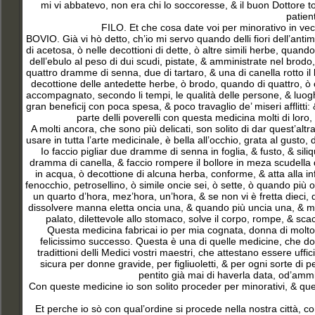
mi vi abbatevo, non era chi lo soccoresse, & il buon Dottore 
patien
FILO. Et che cosa date voi per minorativo in vec
BOVIO. Già vi hò detto, ch’io mi servo quando delli fiori dell’anti
di acetosa, ò nelle decottioni di dette, ò altre simili herbe, quan
dell’ebulo al peso di dui scudi, pistate, & amministrate nel bro
quattro dramme di senna, due di tartaro, & una di canella rotto il
decottione delle antedette herbe, ò brodo, quando di quattro, ò c
accompagnato, secondo li tempi, le qualità delle persone, & luoghi
gran beneficij con poca spesa, & poco travaglio de’ miseri afflitti
parte delli poverelli con questa medicina molti di lor
A molti ancora, che sono più delicati, son solito di dar quest’alt
usare in tutta l’arte medicinale, è bella all’occhio, grata al gust
Io faccio pigliar due dramme di senna
in foglia, & fusto, & si
dramma di canella, & faccio rompere il bollore in meza scudella di 
in acqua, ò decottione di alcuna herba, conforme, & atta alla in
fenocchio, petrosellino, ò simile oncie sei, ò sette, ò quando più ot
un quarto d’hora, mez’hora, un’hora, & se non vi è fretta dieci, 
dissolvere manna eletta oncia una, & quando più uncia una, & me
palato, dilettevole allo stomaco, solve il corpo, rompe, & sca
Questa medicina fabricai io per mia cognata, donna di molto
felicissimo successo. Questa è una di quelle medicine, che do
tradittioni delli Medici vostri maestri, che attestano essere uff
sicura per donne gravide, per figliuoletti, & per ogni sorte di 
pentito già mai di haverla data, od’ammin
Con queste medicine io son solito proceder per minorativi, & queste
Et perche io sò con qual’ordine si procede nella nostra città, con