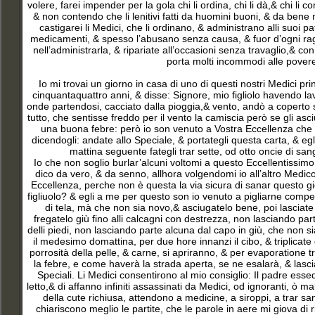
volere, farei impender per la gola chi li ordina, chi li dà,& chi
& non contendo che li lenitivi fatti da huomini buoni, & da bene
castigarei li Medici, che li ordinano, & administrano alli suoi p
medicamenti, & spesso l’abusano senza causa, & fuor d’ogni ragio
nell’administrarla, & ripariate all’occasioni senza travaglio,& co
porta molti incommodi alle povere 
Io mi trovai un giorno in casa di uno di questi nostri Medici pri
cinquantaquattro anni, & disse: Signore, mio figliolo havendo lav
onde partendosi, cacciato dalla pioggia,& vento, andò a coperto 
tutto, che sentisse freddo per il vento la camiscia però se gli a
una buona febre: però io son venuto a Vostra Eccellenza che m
dicendogli: andate allo Speciale, & portategli questa carta, & egl
mattina seguente fategli trar sette, od otto oncie di sa
Io che non soglio burlar’alcuni voltomi a questo Eccellentissimo
dico da vero, & da senno, allhora volgendomi io all’altro Medico
Eccellenza, perche non è questa la via sicura di sanar questo gio
figliuolo? & egli a me per questo son io venuto a pigliarne compe
di tela, mà che non sia novo,& asciugatelo bene, poi lasciate
fregatelo giù fino alli calcagni con destrezza, non lasciando part
delli piedi, non lasciando parte alcuna dal capo in giù, che non si
il medesimo domattina, per due hore innanzi il cibo, & triplicat
porrosità della pelle, & carne, si apriranno, & per evaporatione
la febre, e come haverà la strada aperta, se ne esalarà, & lascia
Speciali. Li Medici consentirono al mio consiglio: Il padre essequ
letto,& di affanno infiniti assassinati da Medici, od ignoranti, ò ma
della cute richiusa, attendono a medicine, a siroppi, a trar s
chiariscono meglio le partite, che le parole in aere mi giova di ri