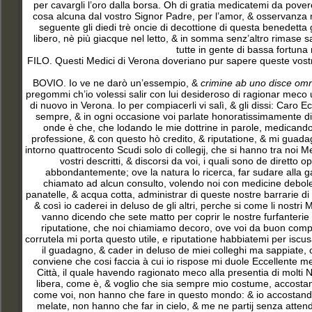
per cavargli l’oro dalla borsa. Oh di gratia medicatemi da pover
cosa alcuna dal vostro Signor Padre, per l’amor, & osservanza mi
seguente gli diedi trè oncie di decottione di questa benedetta 
libero, nè più giacque nel letto, & in somma senz’altro rimase 
tutte in gente di bassa fortuna
FILO. Questi Medici di Verona doveriano pur sapere queste vostr
BOVIO. Io ve ne darò un’essempio, &
crimine ab uno disce om
pregommi ch’io volessi salir con lui desideroso di ragionar meco 
di nuovo in Verona. Io per compiacerli vi salì, & gli dissi: Caro E
sempre, & in ogni occasione voi parlate honoratissimamente di m
onde è che, che lodando le mie dottrine in parole, medicando 
professione, & con questo hò credito, & riputatione, & mi guadag
intorno quattrocento Scudi solo di collegij, che si hanno tra noi M
vostri descritti, & discorsi da voi, i quali sono de diretto 
abbondantemente; ove la natura lo ricerca, far sudare alla ga
chiamato ad alcun consulto, volendo noi con medicine debole t
panatelle, & acqua cotta, administrar di queste nostre barrarie di
& così io caderei in deluso de gli altri, perche si come li nostri
vanno dicendo che sete matto per coprir le nostre furfanterie
riputatione, che noi chiamiamo decoro, ove voi da buon compagn
corrutela mi porta questo utile, e riputatione habbiatemi per isc
il guadagno, & cader in deluso de miei colleghi ma sappiate, ch
conviene che cosi faccia à cui io rispose mi duole Eccellente me
Città, il quale havendo ragionato meco alla presentia di molti
libera, come è, & voglio che sia sempre mio costume, accostando
come voi, non hanno che fare in questo mondo: & io accostandomi
melate, non hanno che far in cielo, & me ne partij senza attend