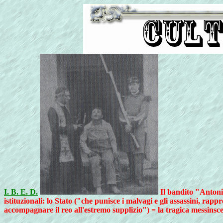
I. B. E. D.
Il bandito "Antonio
istituzionali: lo Stato ("che punisce i malvagi e gli assassini, rap
accompagnare il reo all'estremo supplizio") = la tragica messinsce