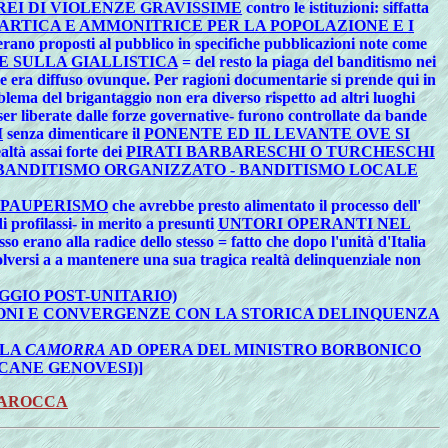
 REI DI VIOLENZE GRAVISSIME
contro le istituzioni: siffatta
ARTICA E AMMONITRICE PER LA POPOLAZIONE E I
 erano proposti al pubblico in specifiche pubblicazioni note come
E SULLA GIALLISTICA
= del resto la piaga del banditismo nei
che era diffuso ovunque. Per ragioni documentarie si prende qui in
blema del brigantaggio non era diverso rispetto ad altri luoghi
er liberate dalle forze governative- furono controllate da bande
I
senza dimenticare il
PONENTE ED IL LEVANTE OVE SI
altà assai forte dei
PIRATI BARBARESCHI O TURCHESCHI
BANDITISMO ORGANIZZATO - BANDITISMO LOCALE
PAUPERISMO
che avrebbe presto alimentato il processo dell'
profilassi- in merito a presunti
UNTORI OPERANTI NEL
sso erano alla radice dello stesso = fatto che dopo l'unità d'Italia
ersi a a mantenere una sua tragica realtà delinquenziale non
GGIO POST-UNITARIO)
ONI E CONVERGENZE CON LA STORICA DELINQUENZA
LA
CAMORRA
AD OPERA DEL MINISTRO BORBONICO
CANE GENOVESI)]
BAROCCA