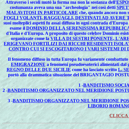
Attraverso i secoli mutò la forma ma non la sostanza dell'
ESPO
costumanza aveva una sua "archeologia" nei così detti
SPET
MALAVITOSI IN PARTICOLARE
che, quando ancora non si
FOGLI VOLANTI, RAGGUAGLI, DESTINATI AD AVERE
suoi molteplici aspetti fu assai diffusa in ogni contrada d'Europ
esame il
DOMINIO DELLA SERENISSIMA REPUBBLICA
d'Italia e d'Europa. A proposito di questo celebre Dominio esis
organizzate come la
VILLA DI SESTRI PONENTE, L'AR
ERIGEVANO FORTILIZI DAI RICCHI RESIDENTI ISOLA
CONTRO CUI SI ESCOGITARONO I VARI SISTEMI DI D
Il fenomeno diffuso in tutta Europa fu variamente combattuto e
EMIGRAZIONE
a fenomeni pseudoesoterici alimentati dal 
REGNO DELLE DUE SICILIE
come ha lasciato scritto
L. S
portò alla drammatica situazione del BRIGANTAGIO POSTUNITAR
1 -
BANDITISMO SOCIA
2 -
BANDITISMO ORGANIZZATO NEL MERIDIONE POSTU
3 -
BANDITISMO ORGANIZZATO NEL MERIDIONE POS
LIBORIO ROMANO
CLICCA