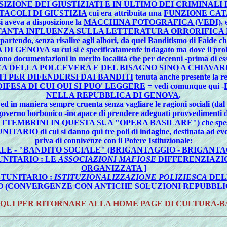
SIZIONE DEI GIUSTIZIATI E IN ULTIMO DEI CRIMINALI
TACOLI DI GIUSTIZIA
cui era attribuita una
FUNZIONE CAT
 aveva a disposizione la
MACCHINA FOTOGRAFICA (VEDI)
,
 TANTA INFLUENZA SULLA LETTERATURA ORRORIFICA 
a partendo, senza risalire agli albori, da quel Banditismo di Faide 
 DI GENOVA
su cui si è specificatamente indagato ma dove il pro
tono documentazioni in merito località che per decenni -prima di ess
EA DELLA POLCEVERA E DEL BISAGNO SINO A CHIAVAR
TI PER DIFENDERSI DAI BANDITI
tenuta anche presente la re
IFESA DI CUI QUI SI PUO' LEGGERE
= vedi comunque qui
-
NELLA REPUBBLICA DI GENOVA
.
d in maniera sempre cruenta senza vagliare le ragioni sociali (dal
governo borbonico -incapace di prendere adeguati provvedimenti di 
ETTEMBRINI IN QUESTA SUA "OPERA BASILARE"
) che spe
IO di cui si danno qui tre poli di indagine, destinata ad evolv
priva di connivenze con il Potere Istituzionale:
LE - "BANDITO SOCIALE" (BRIGANTAGGIO - BRIGANTA
NITARIO : LE
ASSOCIAZIONI MAFIOSE
DIFFERENZIAZI
ORGANIZZATA ]
TUNITARIO :
ISTITUZIONALIZZAZIONE POLIZIESCA
DEL
 (CONVERGENZE CON ANTICHE SOLUZIONI REPUBBLI
 QUI PER RITORNARE ALLA HOME PAGE DI CULTURA-