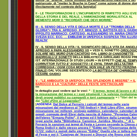
patriarcato, di "metter le Brache in Capo" come azione di donne do
illecitamente nel contesto della famiglia
]
II - LE TRASFORMAZIONI E L'INCUPIMENTO DI RIMPETTO AGLI EVE
DELLA STORIA E DEL REALE, L'AMMONIZIONE MORALISTICA AL
MEMENTO MORI
O "RICORDATI CHE DEVI MORIRE"
III - IL SENSO DELLA VITA E DELLA MORTE E LA "TROMBA DELLA
GLORIA"= TRA A. APROSIO, P.F. MINOZZI, IL BATTISTA ED IL GIUDIC
IPPOLITO MARRACCI, CARTESIO, ALESSANDRO VII, MARIA CRISTIN
SVEZIA ECC. ECC. ... EMBLEMI DI UN'EPOCA SOSPESA TRA ILLUSI
REALTA'
IV - IL SENSO DELLA VITA / IL SIGNIFICATO DELLA VITA DA ANGEL
APROSIO A PAPA ALESSANDRO VII
= VEDI IL SONETTO
OROLOGI
SOLARE NEL MURO D'UN CACATOIO
DAL
LIBRO DI CANSONETTE,
MADRIGALLI E SONETTI
DELLA BIBLIOTECA GIROLAMO ROSSI P
IST. iNTERNAZIONALE DI STUDI LIGURI = IN EFFETTI
CHE AL TEMP
CORRUTTOR TUTTO E' SOGGETTO / E CH'AL TIRAR DELL'ULTIMA
CORREGGIA / OGNI COSA MORTAL NON VALE UN PETTO
(TERZINA
FINALE)
DAL VOLUME SEICENTESCO
LA BOTTEGA DE' CHIRIBIZZI
D
CESARE GIUDICI
V - "LE AMBIGUITA' DI UN'EPOCA TRA SPLENDORI E MISERIE" = IL
BAROCCO E LA "CULTURA" DELLE FESTE SPETTACOLARI
***
In dettaglio puoi vedere qui le voci:
* -
Il tempo, tempi di lavoro e di 
la misurazione del tempo e i suoi strumenti = la valenza rivoluziona
degli oroogi pubblici su campanili e torri campanarie
= i "libri del 
dai
"
Libri d'Ore
ai
Leggendari
"
[
ADDENDA
:
Dal Dolce al Ferraris i calcoli del tempo nelle varie
misurazioni dal medioevo al '700 (indice) = Vedi Libro d'Ore, strumen
misurazione nei millenni, orologio pubblico, calendario, calendari de
popoli, computo degli Ebrei dalla nascita di Adamo, "Perpetuo Cale
dell'ebreo "Ermanu Polito", il tempo ed il folklore dalla Legenda Aur
leggi anche dalla "Bibliotheca, Canonica, Juridica, Moralis..." di L.
Ferraris le sanzioni sui tempi di Festa e Lavoro secondo la Chiesa d
Roma (indici) e dallo stesso ancora l' "Editto per l'Osservanza delle
(1722: indici) e quindi dallo stesso "Editto"
Quello che si tollera nell
di Festa
e poi il "Catalogo de' Vescovi e Diocesi che finora cioè fino