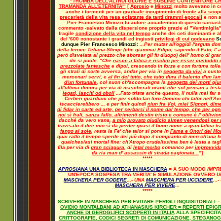
"TROMBA DELL'ALTRUI GLORIE E SUBLIME CONTENITORE C
TRAMANDA ALL'ETERNITA'"
[
Aprosio
e
Minozzi
molto avevano in 
anche i tormenti per un
graduale incupimento di fronte alla scop
precarietà della vita resa eclatante da tanti drammi epocali
e non 
Pier Francesco Minozzi fu autore accademico di questo sarcast
commento -salvato dalla dispersione proprio grazie al "Ventimiglia"
fragile
condizione della vita nel tempo
anche dei ceti dominanti e a
del '600 nonostante i grandi ed ingiusti
privilegi di cui godevano
S
dunque Pier Francesco Minozzi:
...Per mutar all'oggidì l'arguta d
della feroce
Tebana Sfinge
(che giammai Edipo, sapendo il Fato, l' 
però disvelata al prezzo che sborsar gli fu d'uopo) dell' homo di gra
dir si puote: "Che
nasce a fatica e rischio per esser custodito 
prezzolate fantesche
e dipoi, crescendo in forze e con fortuna toll
gli strali di sorte avversa, andar per via in
seggetta da vivi
a custo
mercenari servi, e
al fin del tutto, che tutto dura il balenio d'un l
d'un fortunale
, col suon ch'accompagna la
seggetta dei morti giu
all'ultima dimora
per via di mascherati oranti che sol pensan a
test
legati, lasciti od oboli
...Fato triste anche questo, il nulla mai far 
Cerberi guardiani che per soldo fan loro Domino chi talor nell'Av
iscaccierebbero ... e per finir quindi
niun fra Voi, miei Signori, dim
di fidar in carte ed arte, per serbarsi il nome dal tempo, che per ogn
noi sì frali, sanza fallo, altrimenti destin tristo e comune è l' oblivio
dacché da vero vana,
a mio provato giudicio almen venendosi per 
travisato il dire mio sì da perder quasi il buon nome a gran fatica tra
fango al sole
, resta la Fe' che talor si pone in
Fama e Onori del Mo
quai ratto il tempo sperde dei più dopo il compianto di men ch'una h
qualchesiasi mortal fine: ch'Atropo crudelissima ben è lesta a tagl
fila per via di
gran sciagura
, di
letal morbo
comanco per
improvvid
da ria man d' assassin di strada cagionata...
"
]
*****
APROSIANA
UNA BIBLIOTECA IN MASCHERA
= A SUO MODO
IMPR
UN'EPOCA SOSPESA TRA VERITA' E SIMULAZIONE OVVERO
U
MASCHERA PER GODERE
...- UNA
MASCHERA PER UCCIDERE
...
MASCHERA PER VIVERE
...
*****
SCRIVERE IN MASCHERA PER EVITARE
PERIGLI INQUISITORIALI
=
OVIDIO MONTALBANI AD ATHANASIUS KIRCHER = REPERTI EPIGR
ANCHE DI GEROGLIFICI SCOPERTI IN ITALIA
ALLA SPECIFICITA'
CRITTOGRAFIE, CODICI SEGRETI DI COMUNICAZIONE, STEGANO