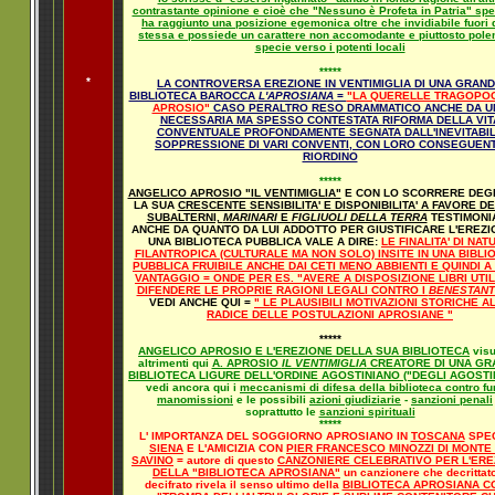
contrastante opinione e cioè che "Nessuno è Profeta in Patria" spe
ha raggiunto una posizione egemonica oltre che invidiabile fuori 
stessa e possiede un carattere non accomodante e piuttosto pole
specie verso i potenti locali
*****
*
LA CONTROVERSA EREZIONE IN VENTIMIGLIA DI UNA GRAN
BIBLIOTECA BAROCCA
L'APROSIANA
=
"LA QUERELLE TRAGOPO
APROSIO"
CASO PERALTRO RESO DRAMMATICO ANCHE DA U
NECESSARIA MA SPESSO CONTESTATA RIFORMA DELLA VIT
CONVENTUALE PROFONDAMENTE SEGNATA DALL'INEVITABI
SOPPRESSIONE DI VARI CONVENTI, CON LORO CONSEGUEN
RIORDINO
*****
ANGELICO APROSIO "IL VENTIMIGLIA"
E CON LO SCORRERE DEGL
LA SUA
CRESCENTE SENSIBILITA' E DISPONIBILITA' A FAVORE DE
SUBALTERNI,
MARINARI
E
FIGLIUOLI DELLA TERRA
TESTIMONI
ANCHE DA QUANTO DA LUI ADDOTTO PER GIUSTIFICARE L'EREZI
UNA BIBLIOTECA PUBBLICA VALE A DIRE:
LE FINALITA' DI NAT
FILANTROPICA (CULTURALE MA NON SOLO) INSITE IN UNA BIBLI
PUBBLICA FRUIBILE ANCHE DAI CETI MENO ABBIENTI E QUINDI 
VANTAGGIO = ONDE PER ES. "AVERE A DISPOSIZIONE LIBRI UTIL
DIFENDERE LE PROPRIE RAGIONI LEGALI CONTRO I
BENESTANT
VEDI ANCHE QUI =
" LE PLAUSIBILI MOTIVAZIONI STORICHE A
RADICE DELLE POSTULAZIONI APROSIANE "
*****
ANGELICO APROSIO E L'EREZIONE DELLA SUA BIBLIOTECA
visu
altrimenti qui
A. APROSIO
IL VENTIMIGLIA
CREATORE DI UNA GR
BIBLIOTECA LIGURE DELL'ORDINE AGOSTINIANO ("DEGLI AGOSTIN
vedi ancora qui i
meccanismi di difesa della biblioteca contro fur
manomissioni
e le possibili
azioni giudiziarie
-
sanzioni penali
soprattutto le
sanzioni spirituali
*****
L' IMPORTANZA DEL SOGGIORNO APROSIANO IN
TOSCANA
SPEC
SIENA
E L'AMICIZIA CON
PIER FRANCESCO MINOZZI DI MONTE
SAVINO
= autore di questo
CANZONIERE CELEBRATIVO PER L'ERE
DELLA "BIBLIOTECA APROSIANA"
un canzionere che decrittat
decifrato rivela il senso ultimo della
BIBLIOTECA APROSIANA C