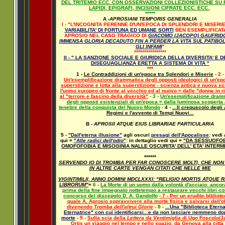
DEL TRITEMIO ECC. CON OSSERVAZIONI COLLEZIONISTICHE SU 
LAPIDI, EPIGRAFI, INCISIONI CIFRATE ECC. ECC.
.
*****
A -
APROSIANI TEMPORIS GENERALIA
I - "L'INCOGNITA PERENNE D'UN'EPOCA DI SPLENDORI E MISERI
VARIABILITA' DI FORTUNA ED UMANE SORTI
BEN ESEMPLIFICAT
APROSIO NEL CASO TRAGICO DI
GIACOMO (JACOPO) GAUFRID
IMMENSA GLORIA DECADUTO FIN A PERDER LA VITA SUL PATIBO
GLI INFAMI
"
****************
II - " LA SANZIONE SOCIALE E GIURIDICA DELLA DIVERSITA' E 
DISEGUAGLIANZA ERETTA A SISTEMA DI VITA "
***
1 -
Le Contraddizioni di un'epoca tra Splendori e Miserie
- 2 -
Un'esemplificazione drammatica degli opposti ideologici di un'ep
superstizione e lotta alla superstizione - scienza antica e nuova sc
l'uomo europeo di fronte al vecchio ed al nuovo = dalle "donne in r
al "terrore e fascino della diversità"
- 3 -
Un'esemplificazione dram
degli opposti esistenziali di un'epoca = dalla luminosa scoperta 
tenebre della conquista del Nuovo Mondo
-
4 -
...Il crepuscolo degli
Regimi e l'avvento di Tempi Nuovi...
B -
APROSII ATQUE EIUS LIBRARIAE PARTICULARIA
5 -
"Dall'eterna illusione"
agli oscuri
presagi dell'Apocalisse
: vedi
qui =
"
Alle radici dell'odio
"
: in dettaglio vedi qui =
"DA SESSUOFOB
OMOFOFOBIA E MISOGINIA NALLE OSCURITA' DELL' ETA' INTERM
******
SERVENDO IO DI TROMBA PER FAR CONOSCERE MOLTI, CHE NON
IN ALTRE CARTE VENGAN CITATI CHE NELLE MIE
VIGINTIMILII, ANNO DOMINI MDCLXXXI: "RELIGIO MORTIS ATQUE R
LIBRORUM"
=
6 -
La Morte di un uomo dalla volontà d'acciaio: anco
prima della fine impegnato nottetempo a restaurare vecchi libri co
concorso del discepolo D. A. Gandolfo
- 7 - Per un erudito bibliot
quale A. Aprosio sopravvivere alla morte fisica e salvarsi dall'o
divenendo
Tromba dell'altrui Glorie
- 8 -
...Una "Biblioteca Etern
Eternatrice" con cui identificarsi...e da non lasciare nemmeno do
morte
- 9 -
Sulla scia della
Lettera da Ventimiglia
di Ugo Foscolo/J
Ortis un viaggio nel tempo e nello spazio, da Genova alla città 