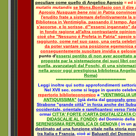
peculiare come quello di Angelico Aprosio
= ed i
mutatis mutandis
se Mons.Bonifacio con il dire 
Aprosio
Nusquam bene nisi in Patria
convince
l'erudito frate a sistemare definitivamente la 
Biblioteca in Ventimiglia, passando il tempo, Ap
s'accorse, e lo scrisse, d'"essersi ingannato" 
in fondo ragione all'altra contrastante opinion
cioè che "Nessuno è Profeta in Patria" specie s
raggiunto, come nel suo caso, una certa celebri
da poter vantare una posizione egemonica 
conseguentemente suscitare invidia e gelosie
punto d'
essersi pentito di non aver accettato a
proposte par la sistemazione dei suoi libri c
quella, avanzatagli dal Foschi, di una sistemaz
nella ancor oggi prestigiosa biblioteca Angelic
Roma
)
**********************************************
Leggi inoltre qui sotto approfondimenti settoria
Nel XVII sec. come si legge in questo celebr
repertorio biblioteconomico
a
"VENTIMIGLIA U
ANTIQUISSIMA"
(già detta dal
geografo grec
Strabone "grande città" in forza anche dei Subu
occidentale, orientale e ramificantesi verso l'int
ormai
CITTA' FORTE (CARTA DIGITALIZZATA 
DIDASCALIE AL FONDO)
del Dominio della
SERENISSIMA REPUBBLICA DI GENOVA
( in un
a
destinato ad una funzione vitale nella storia eur
tra Italia e Francia
, cioè ai
Baluardi del Dominio