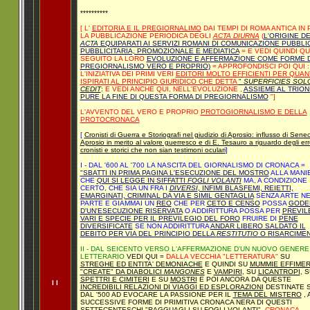
**********
[ L'
EDITORIA E IL PREGIORNALIMO
DAI TEMPI DI ROMA ANTICA IN 
LA PUBBLICAZIONE PERIODICA DEGLI
ACTA DIURNA
(
L'ORIGINE D
ACTA
EQUIPARATI AI SERVIZI ROMANI DI COMUNICAZIONE PUBBLI
PUBBLICITARIA, PROMOZIONALE E MEDIATICA
= E VEDI QUINDI QUI
SEGUITO LA LORO
EVOLUZIONE E AFFERMAZIONE COME FORME D
PREGIORNALISMO VERO E PROPRIO)
=
APPROFONDISCI POI QUI :
L'INIZIATIVA DEI PRIMI VERI
EDITORI MOLTO EFFICIENTI PER QUA
ISPIRATI AL PRINCIPIO GIURIDICO CHE DETTA
"
SUPERFICIES SOL
CEDIT
:
E VEDI ANCHE QUI, NELL'EVOLUZIONE ,
ASSIEME AL TRIO
PURE LA FINE DI QUESTA FORMA DI PREGIORNALISMO
"]
L'AVVENTO DEL VERO E PROPRIO
PROTOGIORNALISMO E DELLA
PROTOCRONACA
[
Cronisti di Guerra e Storiografi nel giudizio di Aprosio: influsso di Sene
Aprosio in merito al valore guerresco e di E. Tesauro a riguardo degli erro
cronisti e storici che non sian testimoni oculari
]
I - DAL '600 AL '700 LA NASCITA DEL GIORNALISMO DI CRONACA =
"SBATTI IN PRIMA PAGINA L'ESECUZIONE DEL MOSTRO
ALLA MANI
CHE
QUI SI LEGGE IN SIFFATTI
FOGLI VOLANTI
MA, A CONDIZIONE
CERTO, CHE SIA UN FRA I
DIVERSI
, INFIMI BLASFEMI, REIETTI,
EMARGINATI, CRIMINAL DA VIA E SIMIL GENTAGLIA
SENZA ARTE NE
PARTE E GIAMMAI UN
REO
CHE PER
CETO E CENSO
POSSA
GODE
D'UN'ESECUZIONE RISERVATA
O ADDIRITTURA POSSA PER
PREVIL
VARI E SPECIE PER IL PREVILEGIO DEL FORO
FRUIRE DI
PENE
DIVERSIFICATE
SE NON ADDIRITTURA
ANDAR LIBERO SALDATO IL
DEBITO PER VIA DEL PRINCIPIO DELLA
RESTITUTIO
O RISARCIME
II - DAL SEICENTO VERSO L'AFFERMAZIONE D'UN NUOVO GENERE
LETTERARIO
VEDI QUI =
DALLA VECCHIA "LETTERATURA"
SU
STREGHE ED ENTITA' DEMONIACHE
E QUINDI SU
MUMMIE EFFIME
"CREATE" DA DIABOLICI
MANGONES
E
VAMPIRI
, SU
LICANTROPI
, 
SPETTRI E CIMITERI
E SU
MOSTRI
E POI ANCORA DA QUESTE
I I
INCREDIBILI RELAZIONI DI VIAGGI ED ESPLORAZIONI
DESTINATE S
DAL '500 AD EVOCARE LA PASSIONE PER IL
TEMA DEL MISTERO
,
SUCCESSIVE FORME DI PRIMITIVA CRONACA NERA DI QUESTI
SETTECENTESCHI
"RAGGUAGLI SU FOGLI VOLANTI"
,
CRONACA