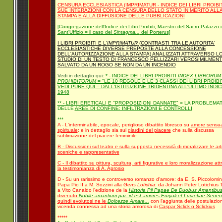
CENSURA ECCLESIASTICA (IMPRIMATUR - INDICE DEI LIBRI PROIBIT
SUE INTERAZIONI CON LA CENSURA DELLO STATO IN MERITO ALL
STAMPA E ALLA DIFFUSIONE DELLE PUBBLICAZIONI
[
Congregazione dell'Indice dei Libri Proibiti, Maestro del Sacro Palazzo 
Sant'Uffizio = il caso del
Sintagma...
del Porterus]
I LIBRI PROIBITI E L'
IMPRIMATUR
(CONTRASTI TRA LE AUTORITA'
ECCLESIASTICHE DIVERSE PREPOSTE ALLA CONCESSIONE
DELL'AUTORIZZAZIONE ALLA STAMPA) ANALIZZATI ATTRAVERSO L
STUDIO DI UN TESTO DI FRANCESCO PELLIZZARI VEROSIMILMEN
SALVATO DA UN ROGO SE NON DA UN INCENDIO
Vedi in dettaglio qui:
* - INDICE DEI LIBRI PROIBITI
INDEX LIBRORUM
PROHIBITORUM
= "LE 10 REGOLE E LE 3 CLASSI DEI LIBRI PROIBIT
VEDI PURE QUI = DALL'ISTITUZIONE TRIDENTINA ALL'ULTIMO INDI
1948
** - LIBRI ERETICALI E "PROPOSIZIONI DANNATE"
= LA PROBLEMAT
DELLE
AREE DI CONFINE: INFILTRAZIONI E CONTROLLI
***
A - L'interminabile, epocale, periglioso dibattito libresco su
amore sensua
spirituale
: e in dettaglio sia sui
giardini del piacere
che sulla discussa
sublimazione del
piacere femminile
B - Discussioni sul teatro e sulla supposta necessità di moralizzare le art
sceniche e rappresentative
C - Il dibattito su pittura, scultura, arti figurative e loro moralizzazione at
la testimonianza di A. Aprosio
D - Su un rarissimo e controverso romanzo d'amore: da E. S. Piccolomini
Papa Pio II a M. Sozzini alla
Gens Lotichia
: da Johann Peter Lotichius T
a Vito Canaldo l'edizione de la
Historia Pii Papae De Duobus Amantibu
divenuto
Nobile amantium par: id est amores Euryali et Lucretiae Senen
quindi evolutosi ne le
Dolcezze Amare...
con l'aggiunta delle postulazion
vicenda connessa ad una storia amorosa di
Caspar Sclick o Sclickius
*****