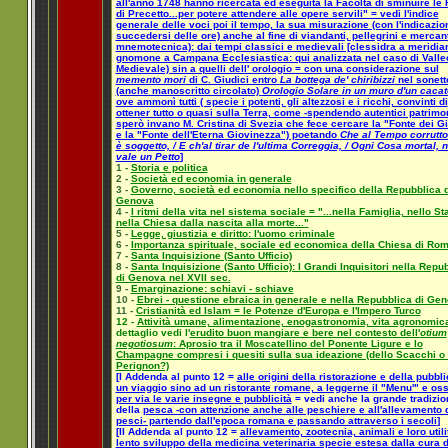
all'anno 1748 hanno ricercata ed eseguita la Facoltà di sminuire le 
di Precetto...per potere attendere alle opere servili" = vedi l'indice
generale delle voci poi il tempo, la sua misurazione (con l'indicazio
succedersi delle ore) anche al fine di viandanti, pellegrini e mercant
mnemotecnica): dai tempi classici e medievali [clessidra a meridia
gnomone a Campana Ecclesiastica: qui analizzata nel caso di Valle
Medievale) sin a quelli dell' orologio = con una considerazione sul
memento mori
di C. Giudici entro
La bottega de' chiribizzi
nel sonett
(anche manoscritto circolato)
Orologio Solare in un muro d'un cacat
ove ammonì tutti ( specie i potenti, gli altezzosi e i ricchi, convinti di
ottener tutto o quasi sulla Terra, come -spendendo autentici patrimon
sperò invano M. Cristina di Svezia che fece cercare la "Fonte dei G
e la "Fonte dell'Eterna Giovinezza") poetando
Che al Tempo corruttor
è soggetto, / E ch'al tirar de l'ultima Correggia, / Ogni Cosa mortal, 
vale un Petto
]
1 -
Storia e politica
2 -
Società ed economia in generale
3 -
Governo, società ed economia nello specifico della Repubblica d
Genova
4 -
I ritmi della vita nel sistema sociale = "...nella Famiglia, nello St
nella Chiesa dalla nascita alla morte..."
5 -
Legge, giustizia e diritto: l'uomo criminale
6 -
Importanza spirituale, sociale ed economica della Chiesa di Ro
7 -
Santa Inquisizione (Santo Ufficio)
8 -
Santa Inquisizione (Santo Ufficio): I Grandi Inquisitori nella Repu
di Genova nel XVII sec.
9 -
Emarginazione: schiavi - schiave
10 -
Ebrei - questione ebraica in generale e nella Repubblica di Ge
11 -
Cristianità ed Islam = le Potenze d'Europa e l'Impero Turco
12 -
Attività umane, alimentazione, enogastronomia, vita agronomic
dettaglio vedi l'
erudito buon mangiare e bere nel contesto dell'
otium
negotiosum
: Aprosio tra il Moscatellino del Ponente Ligure e lo
Champagne compresi i quesiti sulla sua ideazione (dello Scacchi o
Perignon?)
[I Addenda al punto 12 =
alle origini della ristorazione e della pubblic
un viaggio sino ad un ristorante romane, a leggerne il "Menu'" e os
per via le varie insegne e pubblicità
= vedi anche la grande tradizio
della
pesca -con attenzione anche alle peschiere e all'allevamento 
pesci- partendo dall'epoca romana e passando attraverso i secoli
]
[II Addenda al punto 12 =
allevamento, zootecnia, animali e loro utilit
lento sviluppo della medicina veterinaria specie estesa dalla cura d