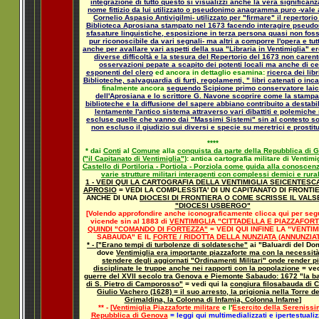
integrazione di tutto questo si visualizzi anche la vera significanz
nome fittizio da lui utilizzato o pseudonimo anagramma puro -vale 
Cornelio Aspasio Antivigilmi- utilizzato per "firmare" il repertorio
Biblioteca Aprosiana stampato nel 1673 facendo interagire pseudo
sfasature linguistiche, esposizione in terza persona quasi non fosse
pur riconoscibile da vari segnali- ma altri a comporre l'opera e tut
anche per avallare vari aspetti della sua "Libraria in Ventimiglia" er
diverse difficoltà e la stesura del Repertorio del 1673 non carent
osservazioni pepate a scapito dei potenti locali ma anche di ce
esponenti del clero
ed ancora in dettaglio esamina:
ricerca dei libr
Biblioteche, salvaguardia di furti, regolamenti, " libri catenati o inca
finalmente ancora
seguendo Scipione primo conservatore lai
dell'Aprosiana e lo scrittore G. Navone scoprire come la stampa
biblioteche e la diffusione del sapere abbiano contribuito a destabi
lentamente l'antico sistema attraverso vari dibattiti e polemiche
escluse quelle che vanno dai "Massimi Sistemi" sin al contesto so
non escluso il giudizio sui diversi e specie su meretrici e prostit
****
* dai
Conti
al
Comune
alla
conquista da parte della Repubblica di 
("il Capitanato di Ventimiglia")
: antica cartografia militare di Ventimig
Castello di Portiloria - Portiola - Porziola come guida alla conoscen
varie strutture militari interagenti con complessi demici e rural
1 - VEDI QUI LA CARTOGRAFIA DELLA VENTIMIGLIA SEICENTESCA
APROSIO
= VEDI LA COMPLESSITA' DI UN CAPITANATO DI FRONTI
ANCHE DI UNA
DIOCESI DI FRONTIERA O COME SCRISSE IL VALS
"DIOCESI USBERGO"
[Volendo approfondire anche iconograficamente clicca qui per segu
vicende sin al 1883 di
VENTIMIGLIA "CITTADELLA E PIAZZAFORT
QUINDI "COMANDO DI FORTEZZA"
= VEDI QUI INFINE LA "VENTIM
SABAUDA" E IL
FORTE / RIDOTTA DELLA NUNZIATA (ANNUNZIAT
* - [
"Erano tempi di turbolenze di soldatesche"
ai "Baluardi del Do
dove
Ventimiglia era importante piazzaforte ma con la necessità
stendere degli aggiornati "Ordinamenti Militari" onde render p
disciplinate le truppe anche nei rapporti con la popolazione
= ved
guerre del XVII secolo tra Genova e Piemonte Sabaudo: 1672 "la ba
di S. Pietro di Camporosso"
= vedi qui la
congiura filosabauda di 
Giulio Vachero (1628) = il suo arresto, la prigionia nella Torre de
Grimaldina, la Colonna di Infamia, Colonna Infame
]
** - [
Ventimiglia Piazzaforte militare
e l'
Esercito della Sereniss
Repubblica di Genova
= leggi qui multimedializzati e ipertestualiz