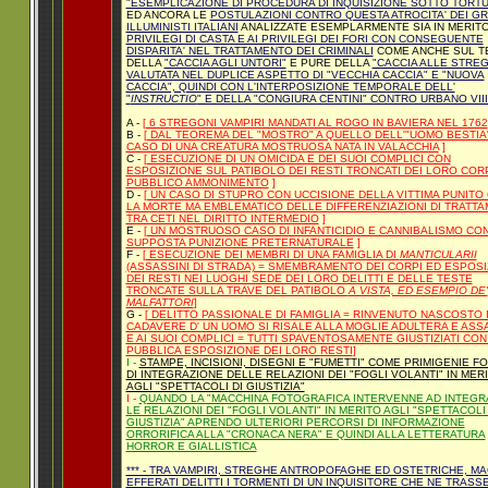
"ESEMPLICAZIONE DI PROCEDURA DI INQUISIZIONE SOTTO TORT
ED ANCORA LE
POSTULAZIONI CONTRO QUESTA ATROCITA' DEI GR
ILLUMINISTI ITALIANI
ANALIZZATE ESEMPLARMENTE SIA IN MERIT
PRIVILEGI DI CASTA E AI PRIVILEGI DEI FORI CON CONSEGUENTE
DISPARITA' NEL TRATTAMENTO DEI CRIMINALI
COME ANCHE SUL T
DELLA
"CACCIA AGLI UNTORI"
E PURE DELLA
"CACCIA ALLE STREG
VALUTATA NEL DUPLICE ASPETTO DI "VECCHIA CACCIA" E "NUOVA
CACCIA", QUINDI CON L'INTERPOSIZIONE TEMPORALE DELL'
"
INSTRUCTIO
" E DELLA "CONGIURA CENTINI" CONTRO URBANO VIII
A -
[ 6 STREGONI VAMPIRI MANDATI AL ROGO IN BAVIERA NEL 1762
B -
[ DAL TEOREMA DEL "MOSTRO" A QUELLO DELL'"UOMO BESTIA"
CASO DI UNA CREATURA MOSTRUOSA NATA IN VALACCHIA
]
C -
[ ESECUZIONE DI UN OMICIDA E DEI SUOI COMPLICI CON
ESPOSIZIONE SUL PATIBOLO DEI RESTI TRONCATI DEI LORO COR
PUBBLICO AMMONIMENTO
]
D -
[ UN CASO DI STUPRO CON UCCISIONE DELLA VITTIMA PUNITO
LA MORTE MA EMBLEMATICO DELLE DIFFERENZIAZIONI DI TRATT
TRA CETI NEL DIRITTO INTERMEDIO
]
E -
[ UN MOSTRUOSO CASO DI INFANTICIDIO E CANNIBALISMO CO
SUPPOSTA PUNIZIONE PRETERNATURALE
]
F -
[ ESECUZIONE DEI MEMBRI DI UNA FAMIGLIA DI
MANTICULARII
(ASSASSINI DI STRADA) = SMEMBRAMENTO DEI CORPI ED ESPOSI
DEI RESTI NEI LUOGHI SEDE DEI LORO DELITTI E DELLE TESTE
TRONCATE SULLA TRAVE DEL PATIBOLO
A VISTA, ED ESEMPIO DE'
MALFATTORI
]
G -
[ DELITTO PASSIONALE DI FAMIGLIA = RINVENUTO NASCOSTO 
CADAVERE D' UN UOMO SI RISALE ALLA MOGLIE ADULTERA E ASS
E AI SUOI COMPLICI = TUTTI SPAVENTOSAMENTE GIUSTIZIATI CON
PUBBLICA ESPOSIZIONE DEI LORO RESTI
]
I -
STAMPE, INCISIONI, DISEGNI E "FUMETTI" COME PRIMIGENIE F
DI INTEGRAZIONE DELLE RELAZIONI DEI "FOGLI VOLANTI" IN MER
AGLI "SPETTACOLI DI GIUSTIZIA"
I -
QUANDO LA "MACCHINA FOTOGRAFICA INTERVENNE AD INTEG
LE RELAZIONI DEI "FOGLI VOLANTI" IN MERITO AGLI "SPETTACOLI 
GIUSTIZIA" APRENDO ULTERIORI PERCORSI DI INFORMAZIONE
ORRORIFICA ALLA "CRONACA NERA" E QUINDI ALLA LETTERATURA
HORROR E GIALLISTICA
*** - TRA VAMPIRI, STREGHE ANTROPOFAGHE ED OSTETRICHE, MA
EFFERATI DELITTI I TORMENTI DI UN INQUISITORE CHE NE TRASS