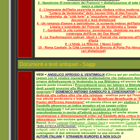
3 - Napoleone III Imperatore dei Francesi = digitalizzazione di tutte 
opere a stampa
4 - L'immagine dell'Italia asservita in una rilettura critica moderna
"Lettera da Ventimiglia" dello Jacopo Ortis di Ugo Foscolo
5 - Ventimiglia, da "città forte" a "piazzaforte militare" dell'Italia U
documenti e testi digitalizzati
6 - Un romanzo d'amore e patriottismo, la scoperta inglese dell'Italia
Liguria e soprattutto del Ponente, da Ventimiglia a Taggia
7 - Garibaldi: la vita complessa, avventurosa, idolatrata ma an
contestata dell'Eroe dei Due Mondi"
8 - Le Trasformazioni radicali, Ideali e i Patrioti che portarono all'
d'Italia
9 - L'Unità, Le Riforme, I Nuovi Codici
10 - Roma Capitale: la Città Leonina e la Breccia di Porta Pia (doc
rari digitalizzati)
Documenti e testi antiquari - Saggi
VEDI =
ANGELICO APROSIO
IL VENTIMIGLIA
(Clicca qui per analiz
ragioni con le relative inaspettate problematiche che indussero Apr
erigere definitivamente in Ventimiglia la sua Biblioteca
ed ancora d
questo punto visualizza i
Provvedimenti presi per tutelare la Bibliot
dagli aspetti prossimi alla Wunderkammer - da furti di libri, reperti e
materiale
)
E
DOMENICO ANTONIO GANDOLFO
IL CONCIONATOR
(
u
dedicata alla cultura oltre che alla religione
- analizza pure qui l'iniz
sua attività predicatoria e letteraria:
dal
Beneficato Beneficante
ai "F
Poetici dell'Eremo Agostiniano"
ed ancora clicca qui per
studiare il
Gandolfo attraverso un indice tematico ed un saggio critico
ipertestualizzato
= sul personaggio
visualizza un particolare
approfondimento in merito all'attività accademica
ed anche alcune
incongruenze e dimensionamenti critici sul Gandolfo della critica let
ottocentesca
non escluse quelle dello studioso ventimigliese Giro
Rossi):
illustri
Letterati
Predicatori - Oratori Sacri
e soprattutto
Custodi
de
"BIBLIOTECA APROSIANA"
bibliografi, bibliotecari, bibliofili che furono
poligrafi, critici d'arte e lettere, antiquari e "archeologi",
instancabili
catalogatori di dati altrimenti introvabili su una miriade di
AUTORI ITALIANI
E
STRANIERI (EUROPEI E NON SOLO)