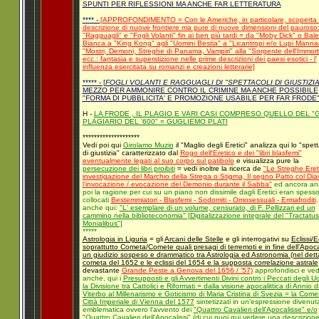
SPUNTI PER RIFLESSIONI MA ANCHE FAR LETTERATURA
**** -
[APPROFONDIMENTO =
Con le Americhe, in particolare, scoperta
descrizione di nuove frontiere ma pure di nuove dimensioni del pauroso:
"Ragguagli" e "Fogli Volanti" fin ai ben più tardi = da "Moby Dick" o Bal
Bianca a "King Kong" agli "Uomini Bestia" a "Licantropi e/o Lupi Mannar
"Mostri, Demoni, Streghe di Panama, Vampiri" alla "Sorgente dell'Immorta
ecc.: fantasia e superstizione nelle prime descrizioni dei paesi esotici - l'
influenza esercitata su romanzi e creazioni letterarie]
***** - [
FOGLI VOLANTI E RAGGUAGLI DI "SPETTACOLI DI GIUSTIZIA
MEZZO PER AMMONIRE CONTRO IL CRIMINE MA ANCHE POSSIBILE
"FORMA DI PUBBLICITA' E PROMOZIONE USABILE PER FAR FRODE
H -
LA FRODE , IL PLAGIO E VARI CASI COMPRESO QUELLO DEL "
PLAGIARIO DEL '600" = GUGLIEMO PLATI
********************
Vedi poi qui
Girolamo Muzio
il "Maglio degli Eretici" analizza qui lo "spet
di giustizia" caratterizzato dal
Rogo dell'Eretico e dei "libri blasfemi"
eventualmente legati al suo corpo sul patibolo
e visualizza pure la
persecuzione dei libri proibiti
= vedi inoltre la ricerca de
"Le Streghe Eret
investigazione del Marchio della Strega o Stigma, Il segno Patto col Dia
l'invocazione / evocazione del Demonio durante il Sabba"
ed ancora ana
poi la ragione per cui su un piano non dissimile dagli Eretici eran spess
collocati
Bestemmiatori - Blasfemi - Sodomiti - Omosessuali - Ermafroditi
.
anche qui:
"L' esemplare di un volume, censurato, di F. Pellizzari ed un
cammino nella biblioteconomia" [Digitalizzazione integrale del "Tractatu
Monialibus"]
*****
Astrologia in Liguria
= gli
Arcani delle Stelle
e gli interrogativi su
Eclissi/E
soprattutto Cometa/Comete quali presagi di terremoti e in fine dell'Apocal
un giudizio sospeso e drammatico tra Astrologia ed Astronomia (nel detta
cometa del 1652 e le eclissi del 1654 e la supposta correlazione astrale
devastante
Grande Peste a Genova del 1656 / '57)
approfondisci e ved
anche, qui i
Presupposti e gli Avvertimenti Divini contro i Peccati degli U
la Divisione tra Cattolici e Riformati = dalla visione apocalittica di Annio 
Viterbo al Millenarismo e Goticismo di Maria Cristina di Svezia = la Come
Città Imperiale di Vienna del 1577
sintetizzati in un'espressione divenut
emblematica ovvero l'avvento dei
"Quattro Cavalieri dell'Apocalisse" e/o
"Quattro Cavalieri dell'Apocalissi"
(di cui puoi qui vedere una
descrizion