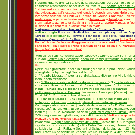
prossima quanto diversa dal lato della disposizione dei documenti
ed an
analizzare l'espressione apocalittica più temuta
L' Apertura del Sesto Sig
1 - I tormenti di un uomo
di fronte al
crollo delle certezze e alla fragilità d
vita
evidenziata dall'olocausto dei tempi:
A. Aprosio
emblema delle uma
incertezze
sospeso tra il nuovo e l'antico, tra Galileo, Copernico, Tolom
Aristotelismo
e più specificatamente tra
Astronomia
e
Astrologia
= un
drammatico testamento spirituale in una lettera a Ippolito Marracci
e l'es
illusione di
ingannare in qualche modo la morte
2 - Aprosio tra vecchia "Scienza Aristotelica" e "Scienza Nuova":
vedi in dettaglio
Francesco Redi ed i suoi non semplici rapporti con Ange
Aprosio
gli interrogativi sul
"ritratto di Francesco Redi per la Pinacoteca 
Biblioteca Aprosiana": la "settima lettera" del Redi all'Aprosio
3 - La "Sc
Nuova": la non facile arte di aggirare la censura ottenendo l'
Imprimatur
particolare:
"Tra Timore e Tremore la traduzione ad opera di A. Marchett
Rerum Natura
di T. Lucrezio Caro"
*****
"Aprosio ed i suoi consigli di
sicure, giovevoli e buone letture
per i non a
ai lavori"
Letteratura d'evasione, poemi eroicomici, letteratura burlesca, sc
moralistici ed agiografici ecc."
***
Opere qui digitalizzate, anche in altri luoghi della sua produzione, vari
consigliate da Aprosio agli "honesti lettori":
1 -
"Arcadio Liberato..."
poema qui
digitalizzato di Antonino Mirello (Mere
Mora, poeta messinese
- 2 -
"L'Hore di ricreatione di M. Lodovico Guicciardini"
- 3 -
La Rosalinda.
romanzo di Bernardo Morando - 4 -
Pietra del Paragone Politico tratta d
Monte Parnaso dove si toccano i governi delle maggiori monarchie
dell'Universo di Troiano Boccalini
, Impresso in Cormopoli [Venezia], per 
Zorzi, 1615 - 5 - Lorenza Strozzi,
Hymni...
- 6 - Francisco Macedo,
"Vita venerabilis P. Toribii Alfonsi Mogrovegii
archiepiscopi Limensis, ex actis legitimis de mandato sacrae rituum
Congregationis opera ordinarij confectis deprompta...
- 7 - B. Giorgievitz
miseria così; de prigioni...
(testo del '500 integralmente digitalizzato, con 
moderni) - 8 - G. A. Menavino da Voltri,
Costumi et vita dee Turchi...
(tes
'500 integralmente digitalizzato, con indici moderni)
[Vedi anche qui = i te
Menavino e Giorgievits digitalizzati e multimedializzati]
- 9 - N. Manerbi
(Manerbio),
"Leggendario delle Vite de' Santi..."
(testo del '500 integra
digitalizzato, con indici moderni) - 10 - Celso Quattrocase,
Il Nume Tutel
della Liguria...
- 11 - Raffaele Soprani,
Li Scrittori della Liguria...
- 12 -
Fl
Dolfi, Tractatus de sepulturis, capellis, statuis, epitaphijs, & defunctorum