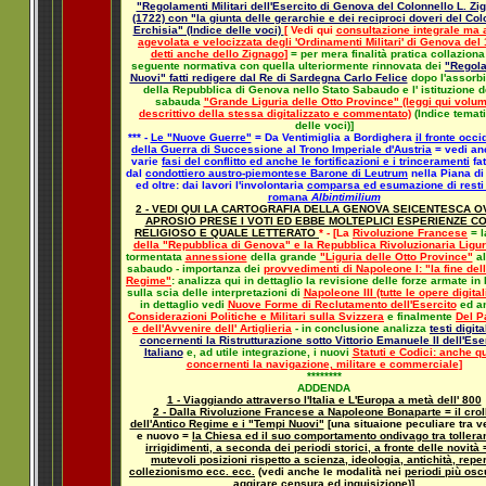
"Regolamenti Militari dell'Esercito di Genova del Colonnello L. Zi
(1722) con "la giunta delle gerarchie e dei reciproci doveri del Col
Erchisia" (Indice delle voci)
[ Vedi qui
consultazione integrale ma
agevolata e velocizzata degli 'Ordinamenti Militari' di Genova del
detti anche dello Zignago
]
= per mera finalità pratica collaziona
seguente normativa con quella ulteriormente rinnovata dei
"Regol
Nuovi" fatti redigere dal Re di Sardegna Carlo Felice
dopo l'assorb
della Repubblica di Genova nello Stato Sabaudo e l' istituzione d
sabauda
"Grande Liguria delle Otto Province" (leggi qui volu
descrittivo della stessa digitalizzato e commentato)
(Indice temat
delle voci)]
*** -
Le "Nuove Guerre"
= Da Ventimiglia a Bordighera
il fronte occi
della Guerra di Successione al Trono Imperiale d'Austria
= vedi an
varie
fasi del conflitto ed anche le fortificazioni e i trinceramenti
fat
dal
condottiero austro-piemontese Barone di Leutrum
nella Piana di
ed oltre: dai lavori l'involontaria
comparsa ed esumazione di resti 
romana
Albintimilium
2 - VEDI QUI LA CARTOGRAFIA DELLA GENOVA SEICENTESCA O
APROSIO PRESE I VOTI ED EBBE MOLTEPLICI ESPERIENZE C
RELIGIOSO E QUALE LETTERATO
* - [La
Rivoluzione Francese
= 
della "Repubblica di Genova" e la Repubblica Rivoluzionaria Ligu
tormentata
annessione
della grande
"Liguria delle Otto Province"
al
sabaudo - importanza dei
provvedimenti di Napoleone I: "la fine dell
Regime"
: analizza qui in dettaglio la revisione delle forze armate i
sulla scia delle interpretazioni di
Napoleone III (tutte le opere digital
in dettaglio vedi
Nuove Forme di Reclutamento dell'Esercito
ed a
Considerazioni Politiche e Militari sulla Svizzera
e finalmente
Del P
e dell'Avvenire dell' Artiglieria
- in conclusione analizza
testi digita
concernenti la Ristrutturazione sotto Vittorio Emanuele II dell'Ese
Italiano
e, ad utile integrazione, i nuovi
Statuti e Codici: anche qu
concernenti la navigazione, militare e commerciale
]
********
ADDENDA
1 - Viaggiando attraverso l'Italia e L'Europa a metà dell' 800
2 - Dalla Rivoluzione Francese a Napoleone Bonaparte = il crol
dell'Antico Regime e i "Tempi Nuovi"
[una situaione peculiare tra v
e nuovo =
la Chiesa ed il suo comportamento ondivago tra tollera
irrigidimenti, a seconda dei periodi storici, a fronte delle novità 
mutevoli posizioni rispetto a scienza, ideologia, antichità, reper
collezionismo ecc. ecc.
(vedi anche le modalità nei
periodi più osc
aggirare censura ed inquisizione
)]