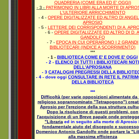
QUADRERIA (COME ERA ED E' OGGI)
- 3 -
PATRIMONIO IN LIBRI ALLA MORTE DI APRO
L'ULTERIORE ARRICCHIMENTO
- 4 -
OPERE DIGITALIZZATE ED ALTRO DI ANGE
APROSIO
- 5 -
LETTERE DEI CORRISPONDENTI DI A. APR
- 6 -
OPERE DIGITALIZZATE ED ALTRO DI D. A
GANDOLFO
- 7 -
EPOCA IN CUI OPERARONO I 2 GRANDI
BIBLIOTECARI (INDICE A SCORRIMENTO)
***
- 1 -
BIBLIOTECA COME E' E DOVE E' OGGI
- 2 -
ELENCO DI TUTTI I BIBLIOTECARI NOT
DELL'APROSIANA
- 3
CATALOGHI PREGRESSI DELLA BIBLIOTE
-
4 - dove oggi
CONSULTARE IN RETE IL PATRI
DELLA BIBLIOTECA
***
Difficoltà (per varie opposizioni alimentate da
religioso soprannominato "Tetrapogono") creat
Aprosio per l'erezione della sua struttura cultu
Dopo la risoluzione di questi problemi, con
l'acquisizione di un Breve papale onde protegge
"Libraria
ed in seguito alla morte di Aprosio i
fondamentale aiuto del discepolo e successo
Domenico Antonio Gandolfo onde portare la "Lib
alla massima efficienza