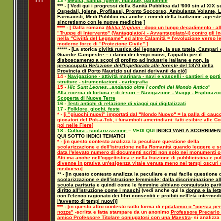
I I I
13 -
Medici, sanità, igiene, malattie, pandemie
*** - [ Vedi qui i progressi della Sanità Pubblica dal '600 sin al XIX s
Ospedali, Igiene, Profilassi, Pronto Soccorso, Ambulanza Volante, Li
Farmacisti, Medi Pubblici ma anche i rimedi della tradizione agreste
sincretismo con le nuove medicine
]
**** - [ Dalla romana
Militia Vigilum
- dopo un lungo decadimento - al
"Truppe di Intervento" (Vantaggiato/-i - Avvantaggiato/-i) contro gli I
nella "Civiltà del Legname" ed altre Calamità = l'evoluzione verso l
moderne forze di "Protezione Civile"
]
***** - [La storica
civiltà rustica del legname, la sua tutela, Campari 
Guardie Campestre = i danni dei tempi nuovi, l'appalto per il
disboscamento a scopi di profitto ad industrie italiane e non, la
preoccupata
Relazione dell'Ispettorato alle foreste
del 1870 della
Provincia di Porto Maurizio sui danni derivanti da ciò]
14 -
Navigazione - attività marinara - navi e vascelli - cantieri e porti 
strutture - strumentazioni - cartografia
15 -
Hic Sunt Leones...andando oltre i confini del Mondo Antico
"
Alla ricerca di fortuna e di tesori = Navigazione - Viaggi - Esplorazio
Scoperta di Nuove Terre
16 -
Testi antichi di relazione di viaggi qui digitalizzati
17 -
Folklore, giochi, feste
* -
[i "giuochi nuovi" importati dal "Mondo Nuovo" = la palla di caucc
giocatori del Pok-a-Tok, i funamboli amerindiani: fatti esibire alle Cor
poi nelle Fiere
]
18 -
Cultura - scolarizzazione
= VEDI QUI
INDICI VARI A SCORRIME
QUI SOTTO INDICI TEMATICI
* - [in questo contesto analizza la peculiare questione della
scolarizzazione e dell'istruzione nella Romanità quando leggere e s
data l'elevato numero di documenti scritti non solo nei monumenti o
Atti ma anche nell'oggettistica e nella fruizione di pubblicistica e pu
divenne in prativa un'esigenza vitale venuta meno nei tempi oscuri 
medioevo
]
** - [in questo contesto analizza la peculiare e mai facile questione 
scolarizzazione e dell'istruzione femminile: dalla discriminazione al
scuola paritaria
e quindi come le
femmine abbiano conquistato parit
diritto all'istruzione come i maschi
(vedi anche qui la
donna e la lett
con l'elenco ragionato dei
libri consentiti e proibiti nell'età intermed
l'avvento di tempi nuovi
)]
*** - [in questo altro contesto sotto forma di
epitalamio o "poesia per
nozze"
-scritta e fatta stampare da un anonimo
Professore Precario
amico Professore Titolare coniugatosi con una Maestra
- si analizza 