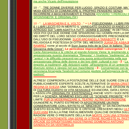
ma anche Vicario dell'Inquisizione
10 - "...
TRE DONNE DIVERSE PER LUOGO, SPAZIO E COSTUMI, MA 
MODI IDENTICI DI COMUNICARE IL PROPRIO PENSIERO SENZA
RICORRERE A MASCHERAMENTI E FINZIONI
(OVVERO "I PERICOLI 
SPONTANEITA' E ORIGINALITA')
10 - "...
LA MASCHERA E IL VOLTO
..."
= LA
PSEUDONIMIA, I LIBRI PR
E I LIBRI LECITI
ED IN MERITO IL
VARIEGATO GIUDIZIO DI ANGELIC
APROSIO SUI "LIBRI ADATTI A TUTTI, UOMINI E DONNE"
IN DETTAGL
VEDI POI QUI DUE DONNE CHE SFIDARONO GLI UOMINI PER LA DI
DEI DIRITTI DEL LORO SESSO CORAGGIOSAMENTE PRESCINDEN
DALL'USO DI PSEUDONIMI:
SUOR ARCANGELA TARABOTTI
E LA
RELIGIOSA E POETESSA DI CITTA' DEL MESSICO
JUANA DE ASBAJ
RAMIREZ
nome al secolo di
Suor Juana Inés de la Cruz -in italiano "Su
Giovanna della Croce"-
Le pericolose imprevedibili convergenze =
- 
Carta Atenagorica
e le critiche al grande Antonio Vieira: le reprimende e 
appassionata quanto drammatica "Risposta" = l'inatteso "tradimento" di
"amico! = le difficoltà crescenti per una suora anticonformista nella sua
appassionata difesa delle donne e dei loro diritti, culturali e non
- 2 -
La 
rimpetto ai tradimenti, alle delusioni patite, all'isolamento di un ambiente
divenuto retrivo e vieppiù nel suo maschilismo
- 3 -
Convergenze con la
veneziana Arcangela Tarabotti nel comune giudizio sull'arroganza degli 
padroni"
********************
ALTRESI' CONFRONTA LA POSTAZIONE DELLE DUE SUORE CON LE
PUBBLICAMENTE ESPERITE SCELTE ALTERNATIVE DI
MARIA CRIST
REGINA DI SVEZIA
UNA "DONNA AL LIMITE" PER LE SUE OPZIONI IN
DI
CULTURA QUANTO DI VITA SESSUALE
ED ANCORA, DATA L'EPOC
L'ASSOLUTA
ORIGINALITA' ESISTENZIALE
ANCHE VISTI I SUOI INT
PER LA
SCIENZA: NEMMENO ESCLUSE LE "SCIENZE PROIBITE"
ED
LIMITE
PUR DI MODERNIZZARE IL TEATRO, ALTRA SUA PASSIONE
GIUNGERE AL PUNTO ESTREMO DI
APOSTROFARE UN PAPA
CONSERVATORE CON L'EPITETO DI "
MINCHION
"
SI' DA INCONTRAR
QUESTO ED ALTRO DIFFICOLTA' E CRITICHE CRESCENTI NEGLI
ULT
SUOI ANNI
ED ALLA FINE FAR ALIMENTARE QUALCHE DICERIA SUL
RAGIONI VERE O PRESUNTE DELLA SUA
MORTE CON UNA STRANA
LETTERA CONTENENTE UNA SERIE DI STRANE RICHIESTE AL PAS
ARCADE ED ERUDITISSIMO AGOSTINIANO DOMENICO ANTONIO
GANDOLFO DA VENTIMIGLIA