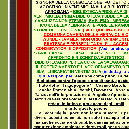
SIGNORA DELLA CONSOLAZIONE, POI DETTO D
AGOSTINO, IN VENTIMIGLIA ALLA BIBLIOTE
APROSIANA
=
BIBLIOTECA APROSIANA DI
VENTIMIGLIA, PRIMA BIBLIOTECA PUBBLICA L
( ANALIZZA NON
STEMMA, EMBLEMA, IMPRES
ICONA DELLA "LIBRARIA"
E PURE LE
RAGIO
STORICHE
DI UN'
ICONA
)
[ VEDI QUI UNA
BIBLIO
COME UNA CAMERA DELLE MERAVIGLIE O
WUNDERKAMMER, NON ORIGINARIAMENT
FRATESCA E PERSEGUITA DAI PIU' ACCESI
CONSERVATORI E OPPOSITORI
]
Vedi, anche, qu
SIGNIFICANZA CULTURALE DI APROSIO CHE M
AFFRONTO E RISCHIO' DA AUTENTICO
BIBLIOTECARIO PER LA CURA, LA SALVAGUAR
IL POTENZIAMENTO E L'AGGIORNAMENTO DE
SUA "LIBRARIA" IN VENTIMIGLIA
(in dettaglio 
qui le ragioni per l'
erezione come pubblica del
Biblioteca contro l'opposizione di tanti, specie
frate detto "Tragopogono" = Cosimo Bartoli, 
anche Domenichini, Varchi, Davanzati, Ansel
Tanzo, nell'interpretazione di Angelico Aprosio 
autori di versioni volgari di testi classici o scient
redatti in latino a pro anche degli umili
e tutto questo perché
a "Ventimiglia i poeti non fanno numero"
e per
diversi
aspetti polemici, non solo in campo lette
ma anche sociale e di pubblica amministrazione
manutenzione ambientale riprovevoli per un cara