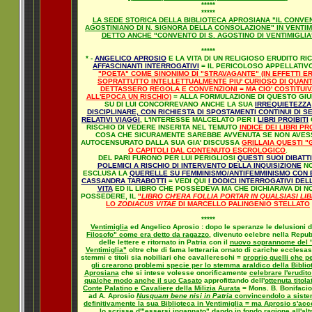
*****
*****
LA SEDE STORICA DELLA BIBLIOTECA APROSIANA "IL CONVE
AGOSTINIANO DI N. SIGNORA DELLA CONSOLAZIONE" IN VENTIM
DETTO ANCHE "CONVENTO DI S. AGOSTINO DI VENTIMIGLIA
*****
* -
ANGELICO APROSIO
E LA VITA DI UN RELIGIOSO ERUDITO RIC
AFFASCINANTI INTERROGATIVI
= IL PERICOLOSO APPELLATIVO
"POETA" COME SINONIMO DI "STRAVAGANTE" (IN EFFETTI E
SOPRATTUTTO INTELLETTUALMENTE PIU' CURIOSO DI QUAN
DETTASSERO REGOLA E CONVENZIONI = MA CIO' COSTITUIV
ALL'EPOCA UN RISCHIO)
= ALLA FORMULAZIONE DI QUESTO GIU
SU DI LUI CONCORREVANO ANCHE LA SUA
IRREQUIETEZZA
DISCIPLINARE, CON RICHIESTA DI SPOSTAMENTI CONTINUI DI S
RELATIVI VIAGGI
, L'INTERESSE MALCELATO PER I
LIBRI PROIBITI
RISCHIO DI VEDERE INSERITA NEL TEMUTO
INDICE DEI LIBRI PRO
COSA CHE SICURAMENTE SAREBBE AVVENUTA SE NON AVES
AUTOCENSURATO DALLA SUA GIA' DISCUSSA
GRILLAIA QUESTI "G
O CAPITOLI DAL CONTENUTO ESCROLOGICO
.
DEL PARI FURONO PER LUI PERIGLIOSI
QUESTI SUOI DIBATTI
POLEMICI A RISCHIO DI INTERVENTO DELLA INQUISIZIONE
N
ESCLUSA LA
QUERELLE SU FEMMINISMO/ANTIFEMMINISMO CON 
CASSANDRA TARABOTTI
= VEDI QUI
I DODICI INTERROGATIVI DEL
VITA
ED IL LIBRO CHE POSSEDEVA MA CHE DICHIARAVA DI N
POSSEDERE, IL
"
LIBRO CH'ERA FOLLIA PORTAR IN QUALSIASI LI
LO
ZODIACUS VITAE
DI MARCELLO PALINGENIO STELLATO
*****
Ventimiglia
ed Angelico Aprosio : dopo le speranze le delusioni 
Filosofo" come era detto da ragazzo
, divenuto celebre nella Repu
delle lettere e ritornato in Patria con il
nuovo soprannome del "
Ventimiglia"
oltre che di fama letteraria ornato di cariche ecclesas
stemmi e titoli sia nobiliari che cavallereschi =
proprio quelli che p
gli crearono problemi specie per lo stemma araldico della Biblio
Aprosiana
che si intese volesse onorificamente
celebrare l'erudito
qualche modo anche il suo Casato
approfittando dell'
ottenuta titola
Conte Palatino e Cavaliere della Milizia Aurata
= Mons. B. Bonifacio
ad A. Aprosio
Nusquam bene nisi in Patria
convincendolo a sist
definitivamente la sua Biblioteca in Ventimiglia = ma Aprosio s'acc
lo scrisse d'"essersi ingannato" dando in fondo ragione all'alt