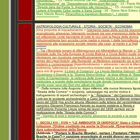
munimentis...
- 13 - Martin Antonio Del Rio,
"Anacephalaeosis" o
"Ricapitolazione" de "Disquisitionum Magicarum libri sex"
- 14 - Paolo Ri
"Regola data dal Padre S. Agostino alle monache..."
- 15 - Ansaldo Ceb
Lettere d'Ansaldo Ceba' scritte a Sarra Copia
- 16 - Giano Nicio Eritreo 
Gian Vittorio Rossi),
Pinacotheca imaginum illustrium [...] virorum
******************
ANTROPOLOGIA CULTURALE - STORIA - SOCIETA' - ECONOMIA
[Una proposta di inquadramento =
l'elemento base della scocità seicen
ananalizzato attraverso l'elemento nucleare ma non egemonico della fam
ed utilizzando come tracciante di tutte le voci cioè la figura della donna
istituzionalmente ben accetta come madre e sposa = dalla fanciullezza a
matrimonio alla postazione sociale rispetto alla casa, al marito e ai figli]
********
* - Tra i
Municipia
romani di
Albingaunum
ed
Albintimilium
la
Mansio
o "S
Stradale sulla Via Iulia Augusta di
Costa Balena
o
Costa Beleni
quale pu
riferimento per ricostruire esemplificativamente l'evoluzione storica in Lig
tempo dei Liguri Antichi, alla Romanità, al Medioevo passando sin ai te
moderni e contemporanei
[Approfondimento = attraverso i secoli la
Mans
testimonia l'alternanza socio-economica-esistenziale a seconda dei perio
pace e/o di guerra:
il
Limes
di Costanzo, La
Liguria Maritima Italorum
, i 
Giustiniano il Grande e la "Guerra Greco-Gotica", la dura difesa di "Bisa
il forte di Campomarzio, la violenza delle truppe greche e dei
Numeri
in
particolare a scapito della popolazione locale donde l'espressione xgw
meglio esser servi dei Goti che alleati dei Greci
]
** - Dalla romana
Iulia Augusta
, dopo millenni, alla nuova litoranea ligure
"Strada della Cornice" = scoperta, salvataggio ma anche rovina e
trafugamento di reperti archeologici =
la " Relazione " del Canonico Vin
Lotti per le scoperte archeologiche a Capo Don presso la
Mansio
roman
lavori del 1839 (ma anche alcune riflessioni sulla lettera del ventimiglies
canonico Giovanni Francesco Aprosio su quanto esisteva a Nervia e
nell'Estremo Ponente Ligure prima dei lavori del 1836 sempre per la
realizzazione della "Strada della Cornice")
*** - Viaggio di testi e immagini antiche attraverso la società e la storia
***
I - SECOLI XVI - XVIII = "LE AMBIGUITA' DI UN'EPOCA" Stato e Chies
Istituzioni, l'Ordine costituito ma anche la Diversità, l'Emarginazione
dura subordinazione della Donna
[
Addenda
=
"Portare le Brache (Braghe) - portare i Pantaloni ("Metter
Brache in Capo") = sanzione proverbiale di vestiti diversi per uomin
donne, di "Brache" come simbolo dell'autoritarismo maschile e del