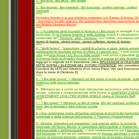
1 - libri leciti - libri illeciti - libri proibiti
*****
2 - libri dannati - libri maledetti - libri lussuriosi - scrittori dannati - scrittori
maledetti
*****
[
Angelico Aprosio e la sua relazione epistolare con Kaspar Schoppe (Sc
-
Scioppius
) l'erudito tedesco che assistendovi descrisse l'esecuzione su
del filosofo Giordano Bruno
]
*****
3 - L'Accademia degli Incogniti di Venezia e i libri osceni
in dettaglio il c
particolare de
la
Puttana Errante
e della
Zaffetta
ovvero il collegamento
sostanziale del
"Trentone" alias "Trentuno"
con l'orribile costumanza del
stupro di guerra - stupro etnico - stupro collettivo -stupro di gruppo
*****
4 - "libelli famosi", "pasquinate, cartelli di scherno e satira, lettere anoni
pubblicamente divulgate pregne di offese e calunnie ecc."
= vedi anch
orbe
dell'
urna lignea ( e/o Bocca della verità)
( vedi anche il plausibile
in
di Antonio Abati su Angelico Aprosio in merito a questa ed altre tematich
leggi qui in originale ed in trascrizione critica
RIFLESSIONI DI PASQUIN
FATTE SOPRA L'ELEZIONE DEL FUTURO PONTEFICE
: [da connettersi
Conclave de 1676 per l'elezione di un nuovo Papa, che sarà Innocenzo
dopo la morte di Clemente X]
*****
5 - "I libri delle donne" = riflessioni sui libri adatti al sesso femminile, sull
scrittrici e sulle donne letterate
*****
6 - Riflessioni pro e contro un testo istituzionale seicentesco sulla forma
sociale, culturale e comportamentale delle Donne la
GINIPEDIA OVER
AVVERTIMENTI CIVILI PER DONNA NOBILE
opera di Vincenzo Nolfi
*****
7 - "I libri magici" = riflessioni su libri di magia, libri per praticare sortilegi
nera, libri di alchimia e altre scienze occulte
*****
8 - Una controversa opera alchemica connessa ai teoremi del magnetis
universale e della potenza dell'universo: il
Theatrum Sympatheticum
9 - Alchimia, letteratura ed esoterismo "una scienza antica, le scoperte
impreviste nel
Nuovo Mondo
, le aspettative dell'incredibile e finalmente i 
dell'impossibile o dell'improbabile"
= vedi contestualmente qui il
laborato
dell'Alchimista
ed ancora più pertinentemente
Aprosio alchimista o megli
ancora gli interessi alchemici, esoterici, astrologici di Angelico Aprosio bibl