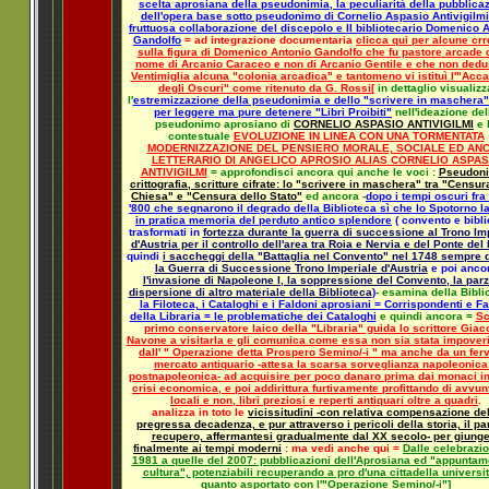
scelta aprosiana della pseudonimia, la peculiarità della pubblica
dell'opera base sotto pseudonimo di Cornelio Aspasio Antivigilmi
fruttuosa collaborazione del discepolo e II bibliotecario Domenico 
Gandolfo
= ad integrazione documentaria
clicca qui per alcune crr
sulla figura di Domenico Antonio Gandolfo che fu pastore arcade c
nome di Arcanio Caraceo e non di Arcanio Gentile e che non dedu
Ventimiglia alcuna "colonia arcadica" e tantomeno vi istituì l'"Ac
degli Oscuri" come ritenuto da G. Rossi
[
in dettaglio visualizz
l'
estremizzazione della pseudonimia e dello "scrivere in maschera
per leggere ma pure detenere "Libri Proibiti"
nell'ideazione del
pseudonimo aprosiano di
CORNELIO ASPASIO ANTIVIGILMI
e 
contestuale
EVOLUZIONE IN LINEA CON UNA TORMENTATA
MODERNIZZAZIONE DEL PENSIERO MORALE, SOCIALE ED AN
LETTERARIO DI ANGELICO APROSIO ALIAS CORNELIO ASPAS
ANTIVIGILMI
=
approfondisci ancora qui anche le voci :
Pseudoni
crittografia, scritture cifrate: lo "scrivere in maschera" tra "Censur
Chiesa" e "Censura dello Stato"
ed ancora
-
dopo i tempi oscuri fra
'800 che segnarono il degrado della Biblioteca sì che lo Spotorno la
in pratica memoria del perduto antico splendore
(
convento e bibli
trasformati in
fortezza durante la guerra di successione al Trono Im
d'Austria per il controllo dell'area tra Roia e Nervia e del Ponte del
quindi
i saccheggi della "Battaglia nel Convento" nel 1748 sempre 
la Guerra di Successione Trono Imperiale d'Austria
e poi anco
l'invasione di Napoleone I, la soppressione del Convento, la parz
dispersione di altro materiale della Biblioteca
)
-
esamina della Bibli
la Filoteca, i Cataloghi e i Faldoni aprosiani = Corrispondenti e Fa
della Libraria = le problematiche dei Cataloghi
e quindi ancora =
Sc
primo conservatore laico della "Libraria" guida lo scrittore Gia
Navone a visitarla e gli comunica come essa non sia stata impoveri
dall' " Operazione detta Prospero Semino/-i " ma anche da un fer
mercato antiquario -attesa la scarsa sorveglianza napoleonica
postnapoleonica- ad acquisire per poco danaro prima dai monaci i
crisi economica, e poi addirittura furtivamente profittando di avvunt
locali e non, libri preziosi e reperti antiquari oltre a quadri
.
analizza in toto le
vicissitudini -con relativa compensazione de
pregressa decadenza, e pur attraverso i pericoli della storia, il pa
recupero, affermantesi gradualmente dal XX secolo- per giung
finalmente ai tempi moderni
: ma vedi anche qui =
Dalle celebrazio
1981 a quelle del 2007: pubblicazioni dell'Aprosiana ed "appuntame
cultura", potenziabili recuperando a pro d'una cittadella universit
quanto asportato con l'"Operazione Semino/-i"
]