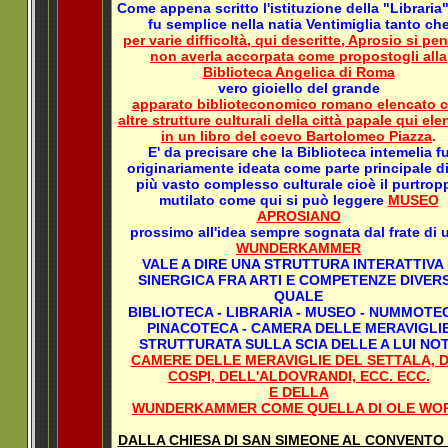
Come appena scritto l'istituzione della "Libraria
fu semplice nella natia Ventimiglia tanto ch
per varie difficoltà, qui descritte, Aprosio si pen
non averla accorpata come propostogli alla
Biblioteca Angelica di Roma
vero gioiello del grande
apparato biblioteconomico romano elencato 
altre strutture culturali della città papale qui ele
in un libro del coevo Bartolomeo Piazza
.
E' da precisare che la Biblioteca intemelia f
originariamente ideata come parte principale d
più vasto complesso culturale cioè il purtrop
mutilato come qui si può leggere
MUSEO
APROSIANO
prossimo all'idea sempre sognata dal frate di 
WUNDERKAMMER
VALE A DIRE UNA STRUTTURA INTERATTIVA 
SINERGICA FRA ARTI E COMPETENZE DIVER
QUALE
BIBLIOTECA - LIBRARIA - MUSEO - NUMMOTEC
PINACOTECA - CAMERA DELLE MERAVIGLI
STRUTTURATA SULLA SCIA DELLE A LUI NO
CAMERE DELLE MERAVIGLIE DEL SETTALA, 
COSPI, DELL'ALDOVRANDI, ECC. ECC.
E DELLA
WUNDERKAMMER COME QUELLA DI OLE WO
DALLA CHIESA DI SAN SIMEONE AL CONVENTO D