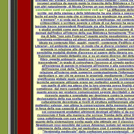
recuperi analizza da questo punto la rinascita della Biblioteca e l'
con altri naturalmente, di Nicola Orengo un suo moderno bibliotecar
concludere sunti ed appronfondimenti vedi qui =
La diffusione dell
scritte, poi della stampa e delle biblioteche ha una storia e spess
facile ed anche poco nota che si intreccia tra grandezze ma anche 
e tremore" = si veda qui la particolare significanza, nel contesto
crittoscritture o scritture segrete e cifrate di cui Aprosio ha pera
lasciate tracce sorprendenti (finalizzate sia alla fruizione di comuni
e giudizi proibiti come pure ad assimilazione e conservazione di l
dannati dall'Indice all'interno della sua Biblioteca formalmente "Fr
ma di fatto "non solo Fratesca") quanto anche pseudonimia e p
iconologia-emblematica ed altresì alchimie architettoniche nel ra
ideato tra contenuto (libri, quadri, reperti) - contenente (l'edificio 
Libraria) - ed ambiente esterno, in modo che ai diversi visitatori ve
proposte in relazione alle diverse, personali qualità, competenz
sensibilita modalità distinte d'accesso al sapere della libraria or
fruizione del singolo dettaglio ora -e su un piano diverso- del dett
(libro, oggetto antiquario, quadro ecc.) secondo una "comprens
trascendente" in grado di coinvolgere l'accesso al singolo partic
all'esistenza di questo in relazione all'insieme e alla sussisten
dell'insieme cioè della "Libraria" come contenuto e contenente
relazione all'esterno onde suggerire contestualmente l'informaz
particolare e, per chi ne avesse le proprietà -mediamente i Fautor
significanza globale quale contesto sia sapienziale che esistenzia
tecniche aprosiane utilizzate erano per molteplici aspetti in cons
con quelle di altri ma atteso che la loro sinergia aveva finalità 
complesse, dal mero custodire libri proibiti, che per ricevervi e le
quanto ancora per produrre comunicazioni segrete decrittabili e de
riceverle quanto e soprattutto per deprimere contro la nomea
declassatoria della sua scelta per la biblioteca, onde erigerla in u
culturalmente decentrata ai livelli di struttura polifunzionale att
molteplici valenze, non ultima la conservazione della memoria del 
in forza della sua capacità di conservare e tramandare oggetti sapi
coi conseguenti produttori altrimenti destinati all'oblio sì da es
riconosciuto il frate alla maniera che scrisse Tromba delle altrui G
cosa sottolineata con cura nella giustificazione non tanto di Venti
quanto della sistemazione scelta quale sito ottimale per il classic
Negotiosum
reso possibile dal
Locus Amoenus
isolato nel general
intemperie della storia che nel particolare cioè il complesso demi
"Ventimiglia medievale" dalle confusioni socio-esistenziali. - 