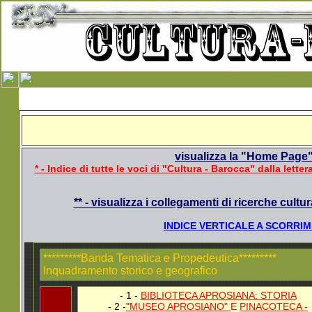
visualizza la "Home Page"
* - Indice di tutte le voci di "Cultura - Barocca" dalla letter
** - visualizza i collegamenti di ricerche cultur
INDICE VERTICALE A SCORRIM
*********Banda Tematica e Propedeutica*********
Inquadramento storico e geografico
- 1 -
BIBLIOTECA APROSIANA: STORIA
- 2 -
"MUSEO APROSIANO"
E
PINACOTECA -