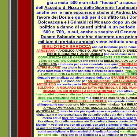
già a metà '500 eran stati "toccati" a causa
dell'
Assedio di Nizza e delle Scorrerie Turchesc
anche per le
mire espansionistiche di Andrea Do
favore dei Doria
e quindi per il
conflitto tra i Dor
Dolceacqua e i Grimaldi di Monaco
dopo un
del
politico a danno di questi ultimi
in un periodo,
'600 e '700, in cui, anche a scapito di Genova 
Ducato Sabaudo sarebbe diventato una pote
militare di portata europea
) viene istituita una
BIBLIOTECA BAROCCA
che dal fondatore prese nome
APROSIANA
=
ANGELICO APROSIO, UNA VITA AL LIMITE DI ERUDI
BIBLIOTECONOMIA E ANTIQUARIATO
(ma da studiare nella
COMPLETEZZA DELLE OPERE EDITE ED INEDITE PER FORGIARN
VERO ESAUSTIVO QUADRO
) che eresse la
BIBLIOTECA DA LUI 
APROSIANA
strutturata per esser ricordato pure qual
"TROMBA D
ALTRUI GLORIE"
ma anche in un certo modo, secondo un'erudita va
d'una fantastica ambizione non solo alchemica dell'epoca,
"INGA
LA MORTE E CON LA MORTE L'OBLIO CHE IN GENERE NE DERIV
dettaglio poi analizza qui alcuni aspetti della sua
GRANDE FORMA
LIBRESCA
e la passione per
ANTIQUARIATO, COLLEZIONISM
ANTIQUARIO
ma anche per la
PROTOARCHEOLOGIA = SPECIE - M
SOLTANTO - A RIGUARDO DELLA NATIA VENTIMIGLIA E DEL MUNI
ROMANO DA CUI DERIVO' LA CITTA' MEDIEVALE
: vedi altresì
i
interrogativi connessi alle trasformazioni di varie postazioni ideolo
della sua produzione nel tempo
= la
poliedrica esperienza cultura
anche
TUTTE LE OPERE EDITE ED INEDITE
con grande attenzi
all'importante suo
repertorio biblioteconomico intitolato
"LA BIBLI
APROSIANA PASSATEMPO AUTUNNALE DI CORNELIO ASPAS
ANTIVIGILMI..."
oltre che alle più significative sue pubblicazioni di 
digitalizzate e ipertestualizzate (in dettaglio sulla scia delle discuss
merito ad un
fiore del "Giardino del Piacere" in Cipro di Venere
Passiflora, Fior della passione e/o Granadiglia fiore e pianta del 
Mondo"
= vedi qui ora
con gli aspetti, con altri elementi di vita ame
la querelle Stigliani-Marino in merito al poema
Adone
anche attrave
scritti antistiglianei e filomarinisti di Angelico Aprosio)
= analizza 
per parte sua l'
erezione della Biblioteca a lui intitolata in Ventimigl