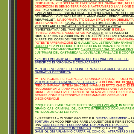
INGIGANTITA, PER SCELTA OD EMOTIVITA' DEL NARRATORE, NELL
DESCRIZIONI IN SENSO TERRIFICO SIA ATTRAVERSO LA VISIONE D
DEL
"PAUPERISMO PIU' DISPERATO (CHE TROVAVA SCAMPO -
EVOLVENDOSI SPESSO IN FORME DELINQUENZIALI- ENTRO LE CO
DEI MIRACOLI OVE FACILMENTE SI ANNIDAVANO I FEROCI
MERCANT
MERAVIGLIE
"
),
MA SOPRATTUTTO DELLA SPAVENTOSA OBBLIGATA
OSSERVAZIONE DEI
CADAVERI DELLE VITTIME ESPOSTI IN PUBBL
PER SVELARE I LORO ASSASSINI ATTRAVERSO LA PROVA
"INVESTIGATIVA" DEL "MAGNETISMO DEL SANGUE"
E DELLA
PARTECIPAZIONE SPESSO IMPOSTA
A
QUESTI
"SPETTACOLI DI
GIUSTIZIA" CON LA PUBBLICA OSTENTAZIONE A SCOPO D'AMMONI
DI PARTI DEI CORPI DEI "GIUSTIZIATI"
,
PRESE CORPO UNA GRADU
POTENTE AFFERMAZIONE
DI
GIALLISTICA, LETTERATURA FANTAST
HORROR
= LA PECULIARE STESURA DI UN ROMANZO DIVENUTO
CLASSICO CINEMATOGRAFICO
"
KING KONG
" DAL
DE ANNALIBUS
LUSITANIAE
DEL CASTANEDA AL LOVELACE A WALLACE E COOPE
* - "FOGLI VOLANTI" ALLE ORIGINI DEL GIORNALISMO E NELLO
SPECIFICO DI "CRONACA E CRONACA NERA"
** - "FOGLI VOLANTI" E LORO INFLUENZA SULLA GIALLISTICA E SU
NARRATIVA ORRORIFICA
*** - LA RAGIONE PER CUI NELLA "CRONACA"DI QUESTI "FOGLI VO
PER QUALSIASI CRIMINALE (VEDI INDICE)
LA DEFINIZIONE DI
"INF
"REO DI INFAMIA": INTESA SIA COME INFAMIA DI FATTO CHE DI DI D
HA CONSERVATO TANTA VALENZA CHE L'ESPRESSIONE TUTTORA
GIUNGE AD OGNI LIVELLO ANCHE SE SENZA VALENZA GIURIDICA 
SEMPRE COME ESPRESSIONE ESTREMAMENTE OFFENSIVA E
DISONOREVOLE
CINQUE CASI EMBLEMATICI TRATTI DA
"FOGLI VOLANTI"
IN MERITO
GRANDI CASI CRIMINALI DEL DIRITTO INTERMEDIO CON UNA PRE
METODOLOGICA DI LETTURA
* - [PREMESSA =
IN DUBIO PRO REO
E IL
DIRITTO INTERMEDIO
= L
TORTURA
UN MODO PER AGGIRARE LA QUESTIONE E PER ESTOR
UNA
"CONFESSIONE" ESSENZA
SINE QUA NON
PER QUALSIASI
CONDANNA NEL DIRITTO INTERMEDIO
: ECCO QUI PURE
DAL
GAMBIGLIONI A FLAMINIO CARTARI AL CONCIOLI: ATTRAVERSO I S