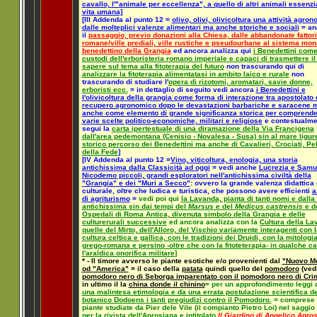
cavallo, l'"animale per eccellenza", a quello di altri animali essenzia
vita umana]
[III Addenda al punto 12 =
olivo, olivi, olivicoltura una attività agro
dalle molteplici valenze alimentari ma anche storiche e sociali
= an
il
passaggio, previo donazioni alla Chiesa, dalle abbandonate fattor
romane/ville prediali, ville rustiche e pseudourbane al sistema mon
benedettino della Grangia
ed ancora analizza qui
i Benedettini com
custodi dell'erboristeria romano imperiale e capaci di trasmettere il
sapere sul tema alla fitoterapia del futuro
non trascurando qui di
analizzare la fitoterapia alimentatasi in ambito laico e rurale
non
trascurando di studiare l'
opera di rizotomi, aromatari, savie donne,
erboristi ecc.
= in dettaglio di seguito vedi ancora
i Benedettini e
l'olivicoltura della grangia come forma di interazione tra apostolato 
recupero agronomico dopo le devastazioni barbariche e saracene 
anche come elemento di grande significanza storica per comprend
varie scelte politico-economiche, militari e religiose
e contestualme
segui la
carta ipertestuale di una diramazione della Via Francigena
dall'area pedemontana (Cenisio - Novalesa - Susa) sin al mare ligur
storico percorso dei Benedettini ma anche di Cavalieri, Crociati, Pel
della Fede
]
[IV Addenda al punto 12 =
Vino, viticoltura, enologia, una storia
antichissima dalla Classicità ad oggi
= vedi anche
Lucrezia e Samu
Nicodemo piccoli, grandi esploratori nell'antichissima civiltà della
"Grangia" e dei "Muri a Secco"
: ovvero la grande valenza didattica 
culturale, oltre che ludica e turistica, che possono avere efficienti
a
di agriturismo
=
vedi poi qui
la Lavanda, pianta di tanti nomi e dalla 
antichissima sin dai tempi del
Marsus
e del
Medicus castrensis
e d
Ospedali di Roma Antica, divenuta simbolo della Grangia e delle
culturerurali successive
ed ancora analizza con la
Cultura della La
quelle del Mirto, dell'Alloro, del Vischio variamente interagenti con l
cultura celtica e gallica, con le tradizioni dei Druidi, con la mitologi
grego-romana e persino -oltre che con la fitoteterapia- in qualche c
l'araldica onorifica militare
]
* - Il timore avverso le piante esotiche e/o provenienti dal
"Nuovo M
od "America"
= il caso della
patata
quindi quello del
pomodoro
(vedi
pomodoro nero di Seborga imparentato con il pomodoro nero di Cri
in ultimo il la
china donde il chinino
= per un approfondimento leggi 
una malintesa etimologia e da una errata postulazione scientifica de
botanico Dodoens i tanti pregiudizi contro il Pomodoro.
= comprese a
piante studiate da Pier dele Vile (il compianto Pietro Loi) nel saggio
per la rivista dell'Aprosiana e intitolato
Il Giardino di Angelico Apros