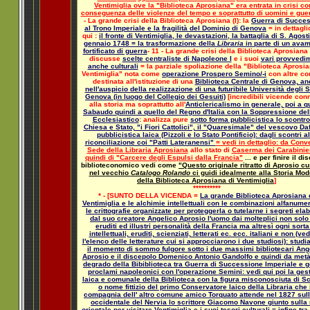
Ventimiglia ove la "Biblioteca Aprosiana" era entrata in crisi c
conseguenza delle violenze del tempo e soprattutto di uomini e gue
- La grande crisi della Biblioteca Aprosiana (I): la
Guerra di Succe
al Trono Imperiale e la fragilità del Dominio di Genova
= in dettagli
qui :
il fronte di Ventimiglia, le devastazioni, la battaglia di S. Agost
gennaio 1748 = la trasformazione della
Libraria
in parte di un ava
fortificato di guerra
- 11 - La grande crisi della Biblioteca Aprosiana (
discusse
scelte centraliste di Napoleone I
e i suoi
vari provvedi
anche culturali
= la parziale spoliazione della "Biblioteca Aprosia
Ventimiglia" nota come
operazione Prospero Semino/-i
con altre co
destinata all'istituzione di una
Biblioteca Centrale di Genova, a
nell'auspicio della realizzazione di una futuribile Università degli S
Genova (in luogo del Collegio dei Gesuiti)
[incredibili vicende co
alla storia ma soprattutto all'
Anticlericalismo in generale, poi a q
Sabaudo quindi a quello del Regno d'Italia con la Soppressione del
Ecclesiastico
: analizza pure
sotto forma pubblicistica lo scontro
Chiesa e Stato, "i Fiori Cattolici", il "Quaresimale" del vescovo Daf
pubblicistica laica (Pizzoli e lo Stato Pontificio): dagli scontri a
riconciliazione coi "Patti Lateranensi"
= vedi in dettaglio:
da Conve
Sede della Libraria Aprosiana
allo stato di
Caserma dei Carabinier
quindi di "Carcere degli Espulsi dalla Francia"
... e per finire il di
biblioteconomico vedi come
"Questo originale ritratto di Aprosio cu
nel vecchio
Catalogo Rolando
ci guidi idealmente alla Storia Mo
della Biblioteca Aprosiana di Ventimiglia
]
**********
* - [SUNTO DELLA VICENDA =
La grande Biblioteca Aprosiana 
Ventimiglia e le alchimie intellettuali con le combinazioni alfanume
le crittografie organizzate per proteggerla o tutelarne i segreti ela
dal suo creatore Angelico Aprosio l'uomo dai molteplici non solo
eruditi ed illustri personalità della Francia ma altresì ogni sorta
intellettuali, eruditi, scienziati, letterati ec. ecc. italiani e non (ved
l'elenco delle letterature cui si approcciarono i due studiosi): studi
il momento di sommo fulgore sotto i due massimi bibliotecari Ang
Aprosio e il discepolo Domenico Antonio Gandolfo e quindi da metà
degrado della Bibiblioteca tra Guerra di Successione Imperiale e g
proclami napoleonici con l'operazione Semini: vedi qui poi la ges
laica e comunale della Biblioteca con la figura misconosciuta di S
o nome fittizio del primo Conservatore laico della Libraria che 
compagnia dell' altro comune amico Torquato attende nel 1827 sull
occidentale del Nervia lo scrittore Giacomo Navone giunto sulla 
orientale per visitare Ventimiglia e i suoi tesori culturali = infine tra 