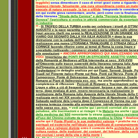
leggibile)
senza dimenticare il caso di errori gravi come a riguardo 
Guaiaco ritenuto, falsamente, una cura straordinaria contro un male
epocale di natura sessuale, la lue o sifilide
. Integrando le considera
sin qui svolte giova rammentare, anche, però come con la finalizza
della litoranea
"Strada della Cornice" e della "Ferrovia Ventimiglia-
Genova" l'agricoltura si evolva in attività commerciale da esportaz
in industria
** -
[
Il TROFEO DELLA TURBIA eretto per celebrare i trionfi di OTTA
AUGUSTO e la pace garantita non segnò solo la vittoria sulle ultime
liguri ancora ribelli ma segnò la REALIZZAZIONE DI UN GRANDE 
VIARIO QUI SEGNATO DALLA VIA
IULIA AUGUSTA
= dopo la sua
distruzione con la caduta dell'Impero occorsero millenni prima che 
realizzasse una nuova LITORANEA TRANLIGURE O
STRADA DELLA
CORNICE
facendo rifiorire come ai tempi di Roma la costa ligure e
soprattutto riattivando i commerci stradali portando insperato bene
alle popolazioni
=
ANCORA APPROFONDISCI QUI ANALIZZANDO VA
VOCI:
Importanza dei
PONTI PER UN EFFICIENTE ASSETTO VIARIO
dalla Romanità al Medioevo all'Età Intermedia ai secc. XVII-XVIII
all'Ottocento sulle tracce superstiti della litoranea romana
Iulia Aug
dall'Ingaunia al territorio intemelio (ma anche guadi e Barca del
Traghettatore)
in dettaglio analizza poi qui
Fiumi, Torrenti, Strade, Po
Guadi nel Ponente italico (Ponte sul Roia, Ponti sul Nervia, Ponte di
Camporosso, Ponte di Dolceacqua,
Strada per Camporosso
, Guado
Romano ai Piani di Vallecrosia ecc. ecc.
ma anche approfondisci qu
completezza di riflessioni :
Pericoli di Ristagni e Tracimazioni sulla
Ligure e oltre a ciò di frequenti interruzioni, forzose e non, dei viagg
terra, dopo migliaia di anni, resero necessaria la realizzazione in
sostituzione della Romana
Iulia Augusta
della litorale Strada della 
realizzata però nel XIX secolo dopo l'ideazione di Napoleone I dal 
Sabaudo padrone dela Liguria dopo il Congresso di Vienna ma con
estrema lentezza rispetto alla progettazione, intrighi burocratici, ri
nelle spese ecc. ecc.
= vedi anche qui i pericoli correlati alle aree
paludose, alle tracimazioni e ai ristagni = la
Malaria
ma anche i
pro
della medicina dal '600
nonostante la strana
superstiziosa resisten
all'uso del Chinino estratto da una pianta esotica la
China
=
Analizz
anche qui il
Ponte (Ponti) e le sue molteplici valenze
= pratiche ma 
spirituali ed esoteriche nell'ideale suo significato di congiungimento
mondi, ere e religioni distinte
entro il contesto della
architettura e d
cultura rustica, delle tradizioni, dei costumi, del folklore, della spirit
non esclusi i segni della vita e della morte
]