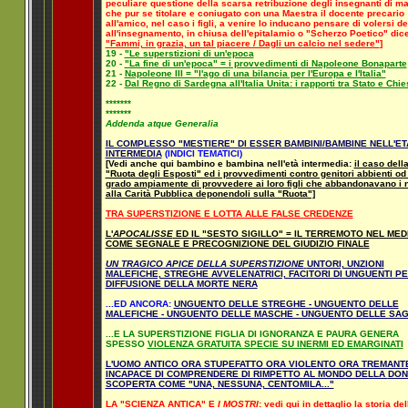
peculiare questione della scarsa retribuzione degli insegnanti di m
che pur se titolare e coniugato con una Maestra il docente precario
all'amico, nel caso i figli, a venire lo inducano pensare di volersi d
all'insegnamento, in chiusa dell'epitalamio o "Scherzo Poetico" dic
"Fammi, in grazia, un tal piacere / Dagli un calcio nel sedere"
]
19 -
"Le superstizioni di un'epoca
20 -
"La fine di un'epoca" = i provvedimenti di Napoleone Bonaparte
21 -
Napoleone III = "l'ago di una bilancia per l'Europa e l'Italia"
22 -
Dal Regno di Sardegna all'Italia Unita: i rapporti tra Stato e Chi
*******
*******
Addenda atque Generalia
IL COMPLESSO "MESTIERE" DI ESSER BAMBINI/BAMBINE NELL'ET
INTERMEDIA
(INDICI TEMATICI)
[Vedi anche qui bambino e bambina nell'età intermedia:
il caso dell
"Ruota degli Esposti" ed i provvedimenti contro genitori abbienti od 
grado ampiamente di provvedere ai loro figli che abbandonavano i 
alla Carità Pubblica deponendoli sulla "Ruota"]
TRA SUPERSTIZIONE E LOTTA ALLE FALSE CREDENZE
L'
APOCALISSE
ED IL "SESTO SIGILLO" = IL TERREMOTO NEL ME
COME SEGNALE E PRECOGNIZIONE DEL GIUDIZIO FINALE
UN TRAGICO APICE DELLA SUPERSTIZIONE
UNTORI, UNZIONI
MALEFICHE, STREGHE AVVELENATRICI, FACITORI DI UNGUENTI PE
DIFFUSIONE DELLA MORTE NERA
...ED ANCORA:
UNGUENTO DELLE STREGHE - UNGUENTO DELLE
MALEFICHE - UNGUENTO DELLE MASCHE - UNGUENTO DELLE SA
...E LA SUPERSTIZIONE FIGLIA DI IGNORANZA E PAURA GENERA
SPESSO
VIOLENZA GRATUITA SPECIE SU INERMI ED EMARGINATI
L'UOMO ANTICO ORA STUPEFATTO ORA VIOLENTO ORA TREMANT
INCAPACE DI COMPRENDERE DI RIMPETTO AL MONDO DELLA
DON
SCOPERTA COME "UNA, NESSUNA, CENTOMILA..."
LA "SCIENZA ANTICA" E
I MOSTRI
: vedi qui in dettaglio la storia del