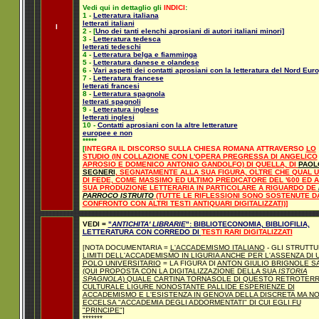
Vedi qui in dettaglio gli
INDICI
:
1 -
Letteratura italiana
letterati italiani
I
2 - [
Uno dei tanti elenchi aprosiani di autori italiani minori]
3 -
Letteratura tedesca
letterati tedeschi
4 -
Letteratura belga e fiamminga
5 -
Letteratura danese e olandese
6 -
Vari aspetti dei contatti aprosiani con la letteratura del Nord Eur
7 -
Letteratura francese
letterati francesi
8 -
Letteratura spagnola
letterati spagnoli
9 -
Letteratura inglese
letterati inglesi
10 -
Contatti aprosiani con la altre letterature
europee e non
*****
[
INTEGRA IL DISCORSO SULLA CHIESA ROMANA ATTRAVERSO
LO
STUDIO (IN COLLAZIONE CON L'OPERA PREGRESSA DI ANGELICO
APROSIO E DOMENICO ANTONIO GANDOLFO) DI QUELLA, DI
PAOL
SEGNERI
, SEGNATAMENTE ALLA SUA FIGURA, OLTRE CHE QUAL 
DI FEDE, COME MASSIMO ED ULTIMO PREDICATORE DEL '600 ED 
SUA PRODUZIONE LETTERARIA IN PARTICOLARE A RIGUARDO DE
PARROCO ISTRUITO
(TUTTE LE RIFLESSIONI SONO SOSTENUTE D
CONFRONTO CON ALTRI TESTI ANTIQUARI DIGITALIZZATI)]
VEDI =
"
ANTICHITA' LIBRARIE
": BIBLIOTECONOMIA, BIBLIOFILIA,
LETTERATURA CON CORREDO DI
TESTI RARI DIGITALIZZATI
[NOTA DOCUMENTARIA =
L'ACCADEMISMO ITALIANO
- GLI STRUTTU
LIMITI DELL'ACCADEMISMO IN LIGURIA ANCHE PER L'ASSENZA DI 
POLO UNIVERSITARIO
= LA FIGURA DI
ANTON GIULIO BRIGNOLE S
(QUI PROPOSTA CON LA DIGITALIZZAZIONE DELLA SUA
ISTORIA
SPAGNOLA
) QUALE CARTINA TORNASOLE DI QUESTO RETROTER
CULTURALE LIGURE NONOSTANTE PALLIDE ESPERIENZE DI
ACCADEMISMO E L'ESISTENZA IN GENOVA DELLA DISCRETA MA N
ECCELSA "ACCADEMIA DEGLI ADDORMENTATI" DI CUI EGLI FU
"PRINCIPE"]
*******