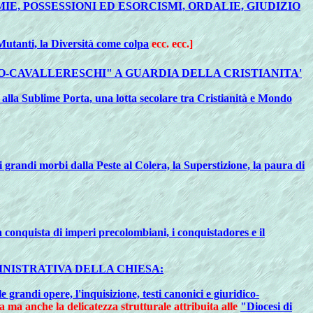
MIE, POSSESSIONI ED ESORCISMI, ORDALIE, GIUDIZIO
Mutanti, la Diversità come colpa
ecc. ecc.]
TICO-CAVALLERESCHI" A GUARDIA DELLA CRISTIANITA'
 alla Sublime Porta, una lotta secolare tra Cristianità e Mondo
 grandi morbi dalla Peste al Colera, la Superstizione, la paura di
la conquista di imperi precolombiani, i conquistadores e il
NISTRATIVA DELLA CHIESA:
 le grandi opere, l'inquisizione, testi canonici e giuridico-
za ma anche la delicatezza strutturale attribuita alle
"Diocesi di