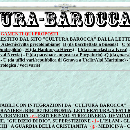
LEGAMENTI QUI PROPOSTI
TITO DAL SITO "CULTURA BAROCCA" DALLA LETTERA A ALLA 
 Aztechi/civiltà precolombiane)
-
B (da bacchettata a bussola)
-
C (d
guidrigildo)
-
H (da Hanbury a Hieres)
-
I (da iconoclastia a Ivrea)
 val Nervia)
-
P (da pace/pace augustea a Purgatorio)
-
Q (da
quaest
-
U (da uffici vari/repubblica di Genova a Utelle/Alpi Marittime)
-
rologica / voci varie)
ULTABILI CON INTEGRAZIONI DA "CULTURA-BAROCCA"
TRANIERE: BIBLIOTECONOMIA, LETTERATURA, TESTI 
 INTERMEDIA
- e -
ESOTERISMO, STREGONERIA, DEMONOLO
E, "GIUDIZIO DI DIO", SUPERSTIZIONE
- f -
L'ISLAM - GL
HI" A GUARDIA DELLA CRISTIANITA'
- g -
MEDICINA - 