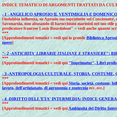
INDICE TEMATICO DI ARGOMENTI TRATTATI DA CU
- 1 - ANGELICO APROSIO IL VENTIMIGLIA E DOMENI
l'indubbia influenza, su Aprosio ma soprattutto sul
Concionator
,
Savonarola, non abusando di barocchismi marinisti nel suo stile 
predicatore francese Louis Bourdaloue" = vedi anche quanto scriv
***
[Approfondimenti tematici = vedi qui la grande
Biblioteca Apros
opere
]
"
- 2 -ANTICHITA' LIBRARIE ITALIANE E STRANIERE
": B
***
[Approfondimenti tematici = vedi qui
"Imprimatur", Libri proibiti
- 3 -ANTROPOLOGIA CULTURALE, STORIA, COSTUME, 
***
[Approfondimenti tematici = vedi qui
Storia, società, costume, fol
lavoro, dell'artigianato, di agronomia e zootecnia
ecc. ecc.]
- 4 -DIRITTO DELL'ETA' INTERMEDIA: INDICE GENER
***
[Approfondimenti tematici = vedi qui
Ambiguità del Diritto Interm