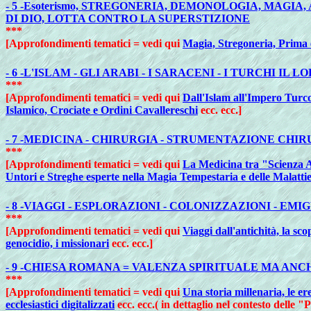
- 5 -Esoterismo, STREGONERIA, DEMONOLOGIA, MAGIA,
DI DIO, LOTTA CONTRO LA SUPERSTIZIONE
***
[Approfondimenti tematici = vedi qui
Magia, Stregoneria, Prima e
- 6 -L'ISLAM - GLI ARABI - I SARACENI - I TURCHI
***
[Approfondimenti tematici = vedi qui
Dall'Islam all'Impero Turco
Islamico, Crociate e Ordini Cavallereschi
ecc. ecc.]
- 7 -MEDICINA - CHIRURGIA - STRUMENTAZIONE CHIRU
***
[Approfondimenti tematici = vedi qui
La Medicina tra "Scienza Ar
Untori e Streghe esperte nella Magia Tempestaria e delle Malattie,
- 8 -VIAGGI - ESPLORAZIONI - COLONIZZAZIONI - E
***
[Approfondimenti tematici = vedi qui
Viaggi dall'antichità, la sc
genocidio, i missionari
ecc. ecc.]
- 9 -CHIESA ROMANA =
VALENZA SPIRITUALE MA ANCH
***
[Approfondimenti tematici = vedi qui
Una storia millenaria, le eres
ecclesiastici digitalizzati
ecc. ecc.( in dettaglio nel contesto delle 