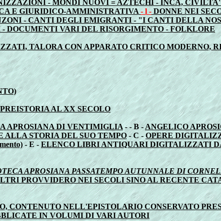
NIZZAZIONI - MONDI NUOVI = AZTECHI - INCA, CIVIL
CA E GIURIDICO-AMMINISTRATIVA
- l -
DONNE NEI SECO
ANZONI - CANTI DEGLI EMIGRANTI - "I CANTI DELLA N
 - DOCUMENTI VARI DEL RISORGIMENTO - FOLKLORE
IZZATI, TALORA CON APPARATO CRITICO MODERNO, RI
NTO)
 PREISTORIA AL XX SECOLO
A APROSIANA DI VENTIMIGLIA
- - B -
ANGELICO APROSI
 ALLA STORIA DEL SUO TEMPO
- C -
OPERE DIGITALIZZ
mento)
- E -
ELENCO LIBRI ANTIQUARI DIGITALIZZATI DAL 
OTECA APROSIANA PASSATEMPO AUTUNNALE DI CORNELI
 ALTRI PROVVIDERO NEI SECOLI SINO AL RECENTE CA
O, CONTENUTO NELL'EPISTOLARIO CONSERVATO PRES
LICATE IN VOLUMI DI VARI AUTORI