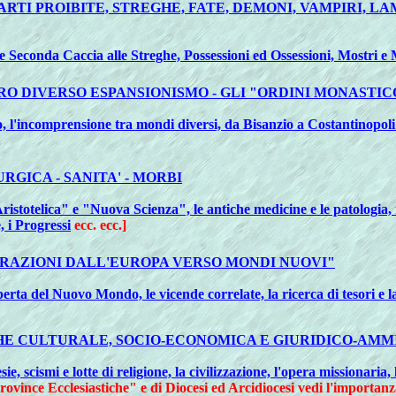
 ARTI PROIBITE, STREGHE, FATE, DEMONI, VAMPIRI, LA
 Seconda Caccia alle Streghe, Possessioni ed Ossessioni, Mostri e 
 IL LORO DIVERSO ESPANSIONISMO - GLI "ORDINI MONAS
, l'incomprensione tra mondi diversi, da Bisanzio a Costantinopoli
RGICA - SANITA' - MORBI
istotelica" e "Nuova Scienza", le antiche medicine e le patologia, i
 i Progressi
ecc. ecc.]
MIGRAZIONI DALL'EUROPA VERSO MONDI NUOVI"
operta del Nuovo Mondo, le vicende correlate, la ricerca di tesori e 
E CULTURALE, SOCIO-ECONOMICA E GIURIDICO-AMMI
ie, scismi e lotte di religione, la civilizzazione, l'opera missionaria,
"Province Ecclesiastiche" e di Diocesi ed Arcidiocesi vedi l'importan