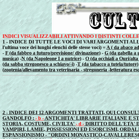
INDICI VISUALIZZABILI ATTIVANDO I DISTINTI COL
1 - INDICE DI TUTTE LE VOCI DI VARI ARGOMENTI ALLES
l'ultima voce dei lunghi elenchi delle stesse voci)
=
A ( da abaco ad
-
F (da fabbro a futuro/previsione/ divinazione)
-
G (da gabella a 
musica)
-
N (da Napoleone I a nutrice)
-
O (da occhiali a Ouri/alta
(da sabba stregonesco a schiavo/-i)
-
T (da tabacco a tutela/tutore)
(zootenia/allevamento tra veterinaria - stregoneria -letteratura esc
2 - INDICE DEI 12 ARGOMENTI TRATTATI, QUI CONS
GANDOLFO :
- b -
ANTICHITA' LIBRARIE ITALIANE E S
STORIA, COSTUME, CIVILTA'
- d -
DIRITTO DELL'ETA'
VAMPIRI, LAMIE, POSSESSIONI ED ESORCISMI, ORDALI
ESPANSIONISMO - "ORDINI MONASTICO-CAVALLERESC