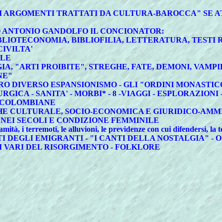
GLI ARGOMENTI TRATTATI DA CULTURA-BAROCCA" SE 
CO ANTONIO GANDOLFO IL CONCIONATOR:
BIBLIOTECONOMIA, BIBLIOFILIA, LETTERATURA, TESTI 
CIVILTA'
ALE
A, "ARTI PROIBITE", STREGHE, FATE, DEMONI, VAMPIR
NE"
 IL LORO DIVERSO ESPANSIONISMO - GLI "ORDINI MONAS
RGICA - SANITA' - MORBI* - 8 -VIAGGI - ESPLORAZIO
RECOLOMBIANE
CHE CULTURALE, SOCIO-ECONOMICA E GIURIDICO-AMM
E NEI SECOLI E CONDIZIONE FEMMINILE
à, i terremoti, le alluvioni, le previdenze con cui difendersi, la t
CANTI DEGLI EMIGRANTI - "I CANTI DELLA NOSTALGIA" -
 VARI DEL RISORGIMENTO - FOLKLORE