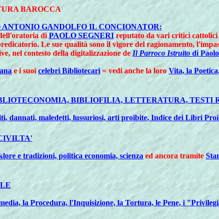
LTURA BAROCCA
CO ANTONIO GANDOLFO IL CONCIONATOR:
 dell'oratoria di
PAOLO SEGNERI
reputato da vari critici cattoli
predicatorio. Le sue qualità sono il vigore del ragionamento, l'imp
e, nel contesto della digitalizzazione de
Il Parroco Istruito
di Paolo
iana
e i suoi
celebri Bibliotecari
= vedi anche la loro
Vita, la Poetica
IBLIOTECONOMIA, BIBLIOFILIA, LETTERATURA, TESTI 
, dannati, maledetti, lussuriosi, arti proibite, Indice dei Libri Proi
CIVILTA'
klore e tradizioni, politica economia, scienza
ed ancora tramite
Stam
ALE
edia, la Procedura, l'Inquisizione, la Tortura, le Pene, i "Privilegia