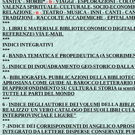
SANITA' - MORBI*
- h -
VIAGGI - ESPLORAZIONI - COLO
VALENZA SPIRITUALE, CULTURALE, SOCIO-ECONOMI
RELAZIONE
- n -
TEATRO - MUSICA - INNI - CANTI - C
TRADIZIONI - RACCOLTE ACCADEMICHE - EPITALAMI
***
3 - LIBRI E MATERIALE BIBLIOTECONOMICO DIGITAL
REFERENZE) VIA E-MAIL
***
INDICI INTEGRATIVI
***
4 -
BANDA TEMATICA E PROPEDEUTICA (A SCORRIME
***
5 - INDICE DI INQUADRAMENTO GEO-STORICO DALLA
***
A -
BIBLIOGRAFIA, PUBBLICAZIONI DELLA BIBLIOTEC
APROSIANA COME GUIDE AL BAROCCO LETTERARIO E
DI APPROFONDIMENTO SU CULTURA E STORIA (a scorri
TUTTE LE PARTI DEL MONDO
***
6 -
INDICE DEGLI AUTORI E DEI VOLUMI
DELLA
BIBLI
REALIZZO' UN VERO CATALOGO DEI SUOI LIBRI CUI
INTERPROVINCIALE LIGURE"
***
7 -
INDICE DEI
CORRISPONDENTI DI ANGELICO APROSI
INTEGRATO DA LETTERE DISPERSE CONSERVATE PUBB