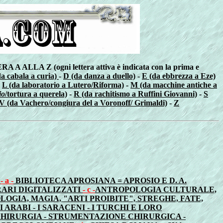
Z (ogni lettera attiva è indicata con la prima e
a cabala a curia)
-
D (da danza a duello)
-
E (da ebbrezza a Eze)
-
L (da laboratorio a Lutero/Riforma)
-
M (da macchine antiche a
io
/tortura a querela)
-
R (da rachitismo a Ruffini Giovanni)
-
S
V (da Vachero/congiura del a Voronoff/ Grimaldi)
-
Z
=
- a -
BIBLIOTECA APROSIANA = APROSIO E D. A.
RARI DIGITALIZZATI
- c -
ANTROPOLOGIA CULTURALE,
GIA, MAGIA, "ARTI PROIBITE", STREGHE, FATE,
I ARABI - I SARACENI - I TURCHI E LORO
CHIRURGIA - STRUMENTAZIONE CHIRURGICA -