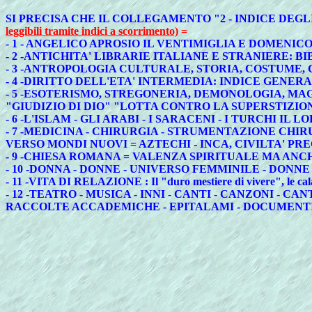
SI PRECISA CHE IL COLLEGAMENTO "2 - INDICE DE
leggibili tramite indici a scorrimento)
=
- 1 - ANGELICO APROSIO IL VENTIMIGLIA E DOMENI
- 2 -ANTICHITA' LIBRARIE ITALIANE E STRANIERE: 
- 3 -ANTROPOLOGIA CULTURALE, STORIA, COSTUME, 
- 4 -DIRITTO DELL'ETA' INTERMEDIA: INDICE GENER
- 5 -ESOTERISMO, STREGONERIA, DEMONOLOGIA, MAGI
"GIUDIZIO DI DIO" "LOTTA CONTRO LA SUPERSTIZIO
- 6 -L'ISLAM - GLI ARABI - I SARACENI - I TURCHI
- 7 -MEDICINA - CHIRURGIA - STRUMENTAZIONE CHIRU
VERSO MONDI NUOVI = AZTECHI - INCA, CIVILTA' P
- 9 -CHIESA ROMANA = VALENZA SPIRITUALE MA AN
- 10 -DONNA - DONNE - UNIVERSO FEMMINILE - DONN
- 11 -VITA DI RELAZIONE : Il "duro mestiere di vivere", le calamit
- 12 -TEATRO - MUSICA - INNI - CANTI - CANZONI - 
RACCOLTE ACCADEMICHE - EPITALAMI - DOCUMENTI