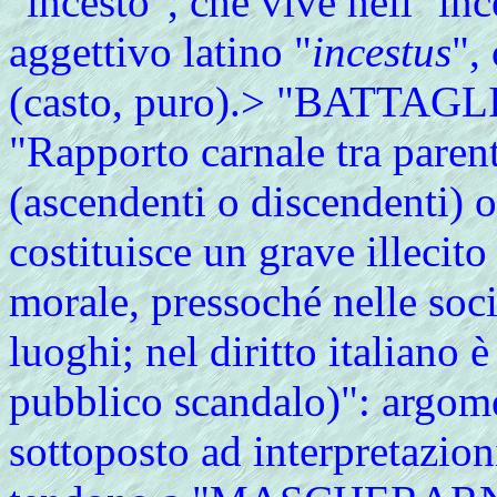
"incesto", che vive nell'"inc
aggettivo latino "
incestus
",
(casto, puro).> "BATTAGLIA
"Rapporto carnale tra parenti
(ascendenti o discendenti) o 
costituisce un grave illecito
morale, pressoché nelle societ
luoghi; nel diritto italiano 
pubblico scandalo)": argom
sottoposto ad interpretazioni