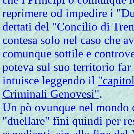
reprimere od impedire i "Due
dettati del "Concilio di Tr
contesa solo nel caso che a
comunque sottile e controve
poteva sul suo territorio far
intuisce leggendo il
"capito
Criminali Genovesi"
.
Un pò ovunque nel mondo oc
"duellare" finì quindi per re