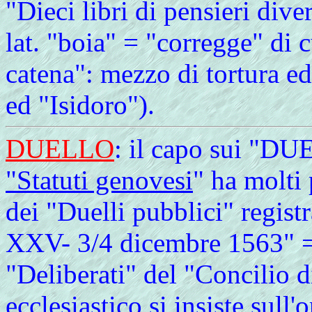
"Dieci libri di pensieri dive
lat. "boia" = "corregge" di 
catena": mezzo di tortura ed
ed "Isidoro").
DUELLO
: il capo sui "DU
"Statuti genovesi
" ha molti
dei "Duelli pubblici" regist
XXV- 3/4 dicembre 1563" 
"Deliberati" del "Concilio d
ecclesiastico si insiste sull