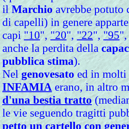
il
Marchio
avrebbe potuto c
di capelli) in genere apparten
capi
"10
",
"20
",
"22
",
"95
"
anche la perdita della
capac
pubblica stima
).
Nel
genovesato
ed in molti 
INFAMIA
erano, in altro 
d'una bestia tratto
(media
le vie seguendo tragitti pub
petto un
cartello con gene