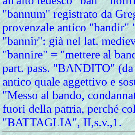
all'alto tedesco "ban" "notif
"bannum" registrato da Greg
provenzale antico "bandir" "
"bannir": già nel lat. mediev.
"bannire" = "mettere al band
part. pass. "BANDITO" (da 
antico quale aggettivo e so
"Messo al bando, condanna
fuori della patria, perché c
"BATTAGLIA", II,s.v.,1.