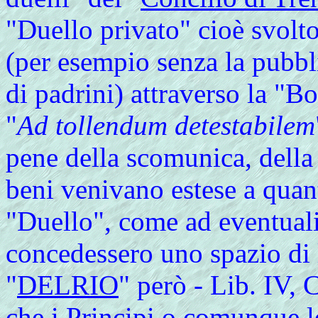
"Duello privato" cioè svolto
(per esempio senza la pubbli
di padrini) attraverso la "Bo
"
Ad tollendum detestabilem
pene della scomunica, della 
beni venivano estese a quant
"Duello", come ad eventuali
concedessero uno spazio di l
"
DELRIO
" però - Lib. IV, C
che i Principi o comunque l