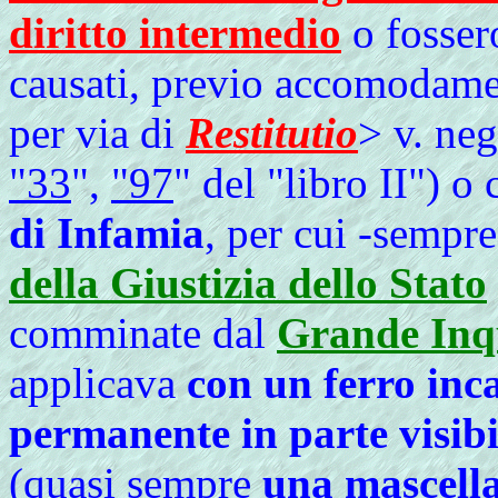
diritto intermedio
o fosser
causati, previo accomodame
per via di
Restitutio
> v. ne
"33
",
"97
" del "libro II") 
di Infamia
, per cui -sempr
della Giustizia dello Stato
comminate dal
Grande Inqu
applicava
con un ferro inc
permanente in parte visibi
(quasi sempre
una mascell