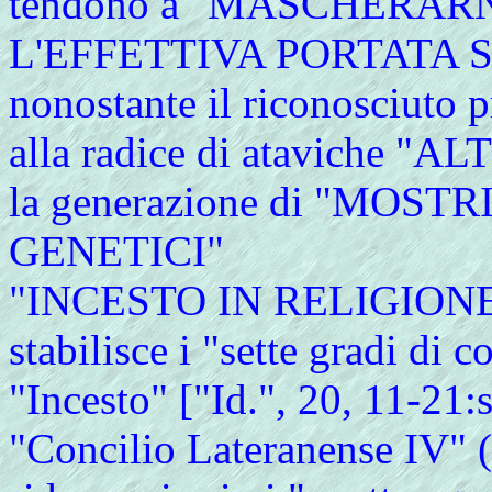
tendono a "MASCHERA
L'EFFETTIVA PORTATA 
nonostante il riconosciuto p
alla radice di ataviche
la generazione di "MOSTRI
GENETICI"
"INCESTO IN RELIGIONE": 
stabilisce i "sette gradi di
"Incesto" ["Id.", 20, 11-21:s
"Concilio Lateranense IV" (