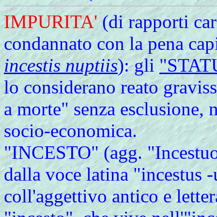
IMPURITA'
(di rapporti ca
condannato con la pena cap
incestis nuptiis
): gli
"STAT
lo considerano reato gravi
a morte" senza esclusione, 
socio-economica.
"INCESTO" (agg. "Incestuos
dalla voce latina "incestus -
coll'aggettivo antico e lette