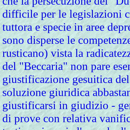
che la persecuzione del "Due
difficile per le legislazion
tuttora e specie in aree depr
sono disperse le competenze
rusticano) vista la radicatez
del "Beccaria" non pare esen
giustificazione gesuitica d
soluzione giuridica abbastan
giustificarsi in giudizio - 
di prove con relativa vanifi