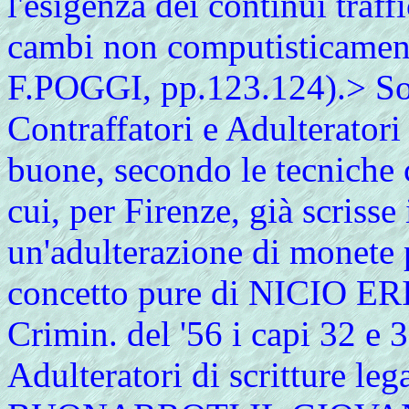
l'esigenza dei continui traffi
cambi non computisticame
F.POGGI, pp.123.124).> Sot
Contraffatori e Adulterator
buone, secondo le tecniche cu
cui, per Firenze, già scriss
un'adulterazione di monete p
concetto pure di NICIO ERI
Crimin. del '56 i capi 32 e 3
Adulteratori di scritture leg