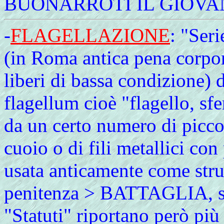
BUONARROTI IL GIOVAN
-
FLAGELLAZIONE
: "Seri
(in Roma antica pena corpora
liberi di bassa condizione) d
flagellum cioè "flagello, sf
da un certo numero di piccol
cuoio o di fili metallici con
usata anticamente come stru
penitenza > BATTAGLIA, so
"Statuti" riportano però pi