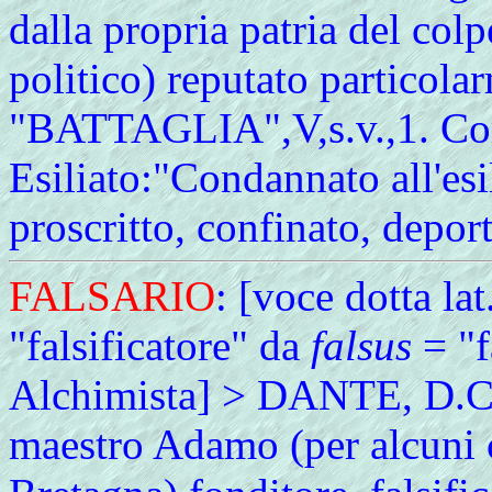
dalla propria patria del col
politico) reputato particol
"BATTAGLIA",V,s.v.,1. Corre
Esiliato:"Condannato all'esi
proscritto, confinato, dep
FALSARIO
: [voce dotta lat
"falsificatore" da
falsus
= "f
Alchimista] > DANTE, D.C.
maestro Adamo (per alcuni ca