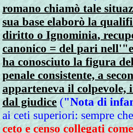
romano chiamò tale situa
sua base elaborò la qualifi
diritto
o
Ignominia
, recup
canonico = del pari nell'"e
ha conosciuto la figura de
penale consistente, a secon
apparteneva il colpevole, 
dal giudice
(
"Nota di infa
ai ceti superiori: sempre ch
ceto e censo collegati come