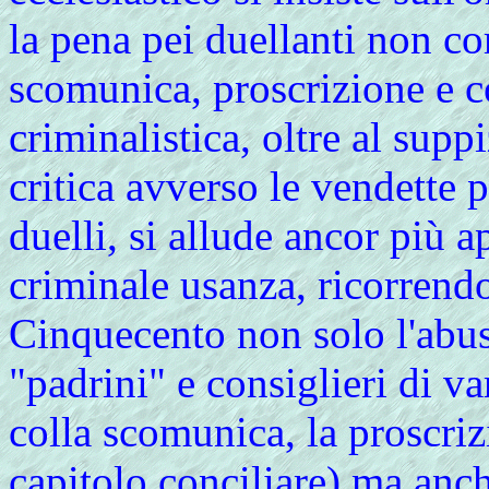
la pena pei duellanti non c
scomunica, proscrizione e c
criminalistica, oltre al supp
critica avverso le vendette 
duelli, si allude ancor più 
criminale usanza, ricorrend
Cinquecento non solo l'abus
"padrini" e consiglieri di v
colla scomunica, la proscriz
capitolo conciliare) ma anch