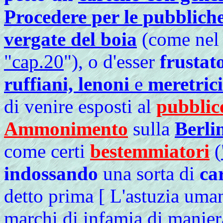
Procedere per le pubbliche 
vergate del boia
(come nel 
"cap.20
"), o d'esser
frustat
ruffiani, lenoni
e
meretrici
di venire esposti al
pubblico
Ammonimento
sulla
Berli
come certi
bestemmiatori
(
indossando
una sorta di
ca
detto prima [ L'astuzia uma
marchi di infamia di manier