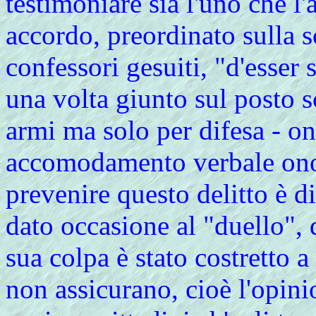
testimoniare sia l'uno che l'
accordo, preordinato sulla sc
confessori gesuiti, "d'esser
una volta giunto sul posto s
armi ma solo per difesa - on
accomodamento verbale onor
prevenire questo delitto è di
dato occasione al "duello",
sua colpa è stato costretto a
non assicurano, cioè l'opini