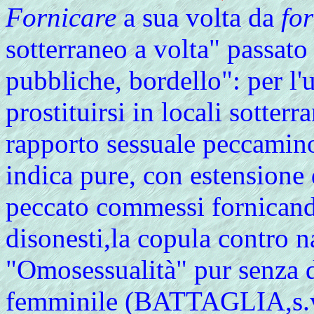
Fornicare
a sua volta da
for
sotterraneo a volta" passato
pubbliche, bordello": per l'
prostituirsi in locali sotterr
rapporto sessuale peccamin
indica pure, con estensione 
peccato commessi fornicand
disonesti,la copula contro n
"Omosessualità" pur senza d
femminile (BATTAGLIA,s.v