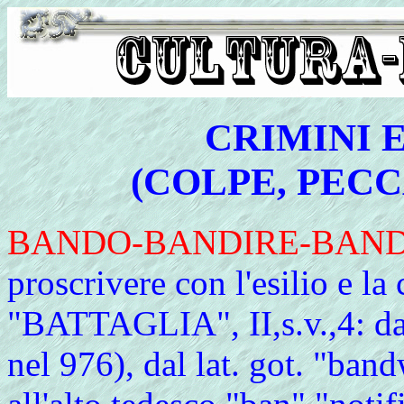
CRIMINI E
(COLPE, PECC
BANDO
-BANDIRE-BAN
proscrivere con l'esilio e la
"BATTAGLIA", II,s.v.,4: da
nel 976), dal lat. got. "ban