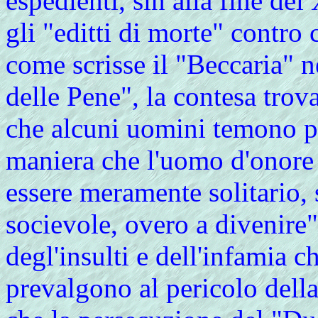
espedienti, sin alla fine de
gli "editti di morte" contro
come scrisse il "Beccaria" n
delle Pene", la contesa tro
che alcuni uomini temono pi
maniera che l'uomo d'onore 
essere meramente solitario, 
socievole, overo a divenire"
degl'insulti e dell'infamia c
prevalgono al pericolo della