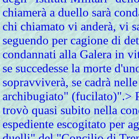
chiamerà a duello sarà cond
chi chiamato vi anderà, vi 
seguendo per cagione di det
condannati alla Galera in vita
se succedesse la morte d'uno
sopravviverà, se cadrà nelle 
archibugiato" (fucilato)".> 
trovò quasi subito nella con
espediente escogitato per ag
duelli" del "
Concilio di Tre