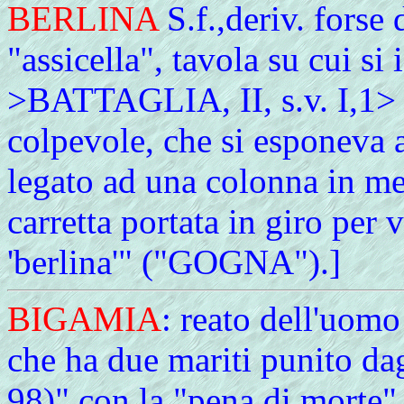
BERLINA
S.f.,deriv. forse 
"assicella", tavola su cui si 
>BATTAGLIA, II, s.v. I,1> "
colpevole, che si esponeva a
legato ad una colonna in me
carretta portata in giro per 
'berlina'" ("GOGNA").]
BIGAMIA
: reato dell'uom
che ha due mariti punito da
98)
" con la "pena di morte" 