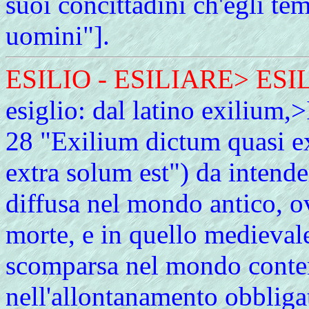
suoi concittadini ch'egli tem
uomini"].
ESILIO
- ESILIARE> ESI
esiglio: dal latino exiliu
28 "Exilium dictum quasi e
extra solum est") da intend
diffusa nel mondo antico, ov
morte, e in quello medieval
scomparsa nel mondo conte
nell'allontanamento obbliga