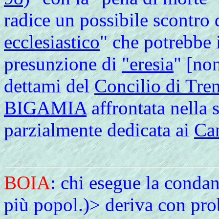
radice un possibile scontro 
ecclesiastico
" che potrebbe 
presunzione di
"eresia
" [non
dettami del
Concilio di Tre
BIGAMIA
affrontata nella
parzialmente dedicata ai
Ca
BOIA
: chi esegue la conda
più popol.)> deriva con prob