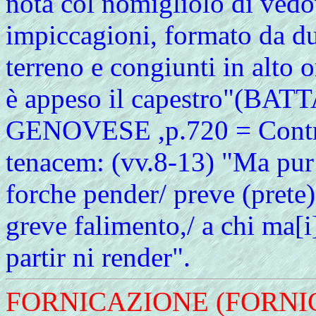
nota col nomigliolo di vedo
impiccagioni, formato da due
terreno e congiunti in alto 
è appeso il capestro"(BA
GENOVESE ,p.720 = Contr
tenacem: (vv.8-13) "Ma pur 
forche pender/ preve (prete)
greve falimento,/ a chi ma[i
partir ni render".
FORNICAZIONE (FORNI