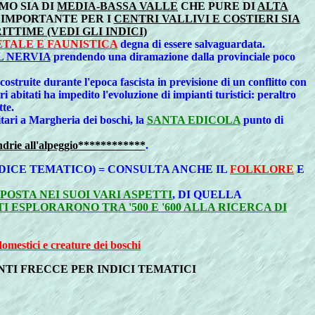
MO SIA DI
MEDIA-BASSA VALLE
CHE PURE DI
ALTA
 IMPORTANTE PER I
CENTRI VALLIVI E COSTIERI SIA
TIME (VEDI GLI INDICI)
ETALE E FAUNISTICA
degna di essere salvaguardata.
L NERVIA
prendendo una diramazione dalla provinciale poco
costruite durante l'epoca fascista in previsione di un conflitto con
i abitati ha impedito l'evoluzione di impianti turistici: peraltro
tte.
litari a Margheria dei boschi, la
SANTA EDICOLA
punto di
ndrie all'alpeggio************
.
NDICE TEMATICO) = CONSULTA ANCHE IL
FOLKLORE
E
STA NEI SUOI VARI ASPETTI
, DI QUELLA
 ESPLORARONO TRA '500 E '600 ALLA RICERCA DI
domestici e creature dei boschi
TI FRECCE PER INDICI TEMATICI