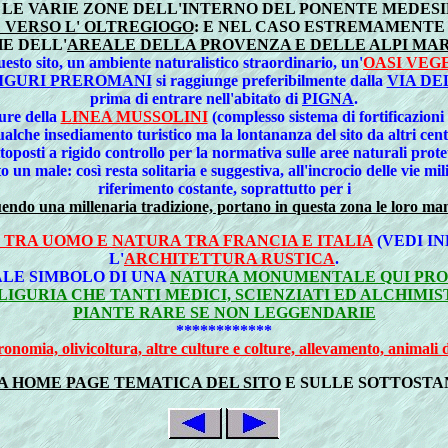
LE VARIE ZONE DELL'INTERNO DEL PONENTE MEDESI
 VERSO L' OLTREGIOGO
: E NEL CASO ESTREMAMENTE
E DELL'
AREALE DELLA PROVENZA E DELLE ALPI MARIT
uesto sito, un ambiente naturalistico straordinario, un'
OASI VEG
IGURI PREROMANI
si raggiunge preferibilmente dalla
VIA DE
prima di entrare nell'abitato di
PIGNA
.
re della
LINEA MUSSOLINI
(complesso sistema di fortificazioni 
qualche insediamento turistico ma la lontananza del sito da altri centr
toposti a rigido controllo per la normativa sulle aree naturali prote
un male: così resta solitaria e suggestiva, all'incrocio delle vie mi
riferimento costante, soprattutto per i
endo una millenaria tradizione, portano in questa zona le loro ma
TRA UOMO E NATURA TRA FRANCIA E ITALIA
(VEDI I
L'
ARCHITETTURA RUSTICA
.
ALE SIMBOLO DI UNA
NATURA MONUMENTALE QUI PROPO
GURIA CHE TANTI MEDICI, SCIENZIATI ED ALCHIMISTI
PIANTE RARE SE NON LEGGENDARIE
************
tronomia, olivicoltura, altre culture e colture, allevamento, animali 
A HOME PAGE TEMATICA DEL SITO
E SULLE SOTTOSTAN