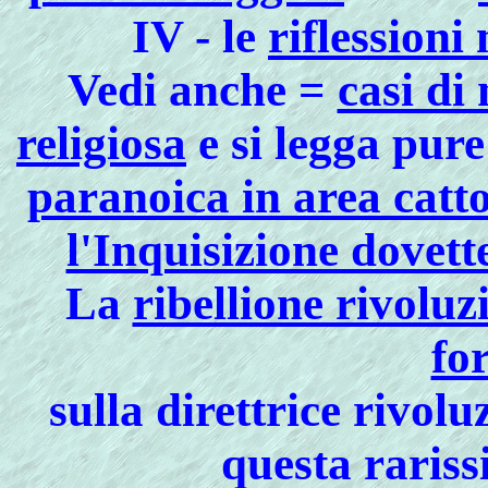
IV - le
riflessioni
Vedi anche =
casi di
religiosa
e si legga pur
paranoica in area catt
l'Inquisizione dovett
La
ribellione rivoluz
fo
sulla direttrice rivolu
questa rariss