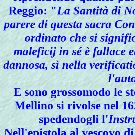
Reggio: "
La Santità di N
parere di questa sacra Con
ordinato che si signifi
maleficij in sé è fallace 
dannosa, sì nella verificat
l'auto
E sono grossomodo le ste
Mellino si rivolse nel 1
spedendogli l'
Instr
Nell'epistola al vescovo 