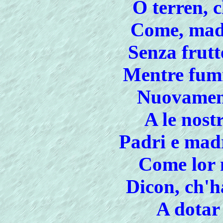
O terren, c
Come, madr
Senza frutt
Mentre fum
Nuovament
A le nost
Padri e madr
Come lor 
Dicon, ch'h
A dotar 