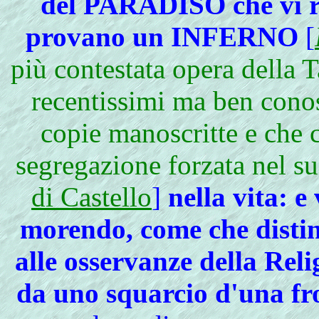
del PARADISO che vi ri
provano un INFERNO
[
più contestata opera della T
recentissimi ma ben conosc
copie manoscritte e che 
segregazione forzata nel s
di Castello
]
nella vita: e
morendo, come che disti
alle osservanze della Reli
da uno squarcio d'una fr