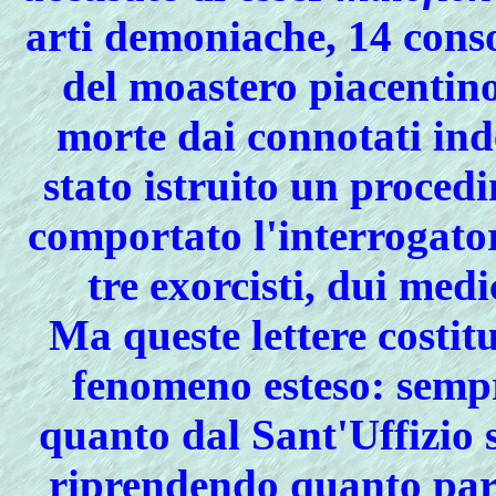
arti demoniache, 14 consor
del moastero piacentino
morte dai connotati ind
stato istruito un proced
comportato l'interrogato
tre exorcisti, dui medi
Ma queste lettere costit
fenomeno esteso: sempr
quanto dal Sant'Uffizio s
riprendendo quanto pari