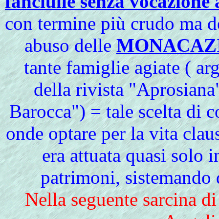
fanciulle senza vocazione 
con termine più crudo ma del
abuso delle
MONACAZI
tante famiglie agiate ( a
della rivista "Aprosian
Barocca") = tale scelta di 
onde optare per la vita claust
era attuata quasi solo 
patrimoni, sistemando d
Nella seguente sarcina di