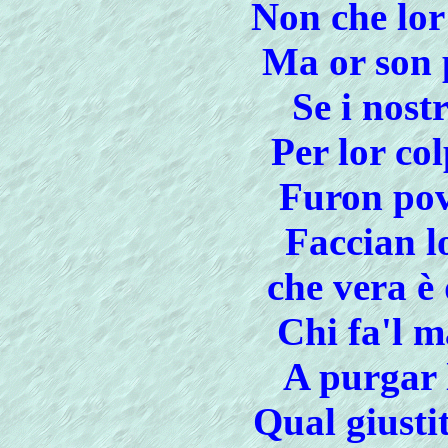
Non che lor 
Ma or son 
Se i nost
Per lor co
Furon pov
Faccian l
che vera è
Chi fa'l m
A purgar 
Qual giusti