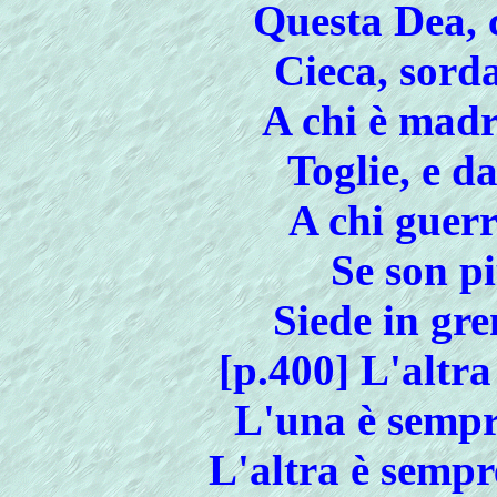
Questa Dea, 
Cieca, sorda
A chi è madr
Toglie, e d
A chi guerr
Se son pi
Siede in gr
[p.400] L'altra
L'una è sempre
L'altra è sempr