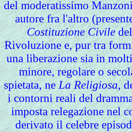
del moderatissimo Manzoni,
autore fra l'altro (presen
Costituzione Civile
del
Rivoluzione e, pur tra form
una liberazione sia in molt
minore, regolare o secol
spietata, ne
La Religiosa
, d
i contorni reali del dramma
imposta relegazione nel 
derivato il celebre epis