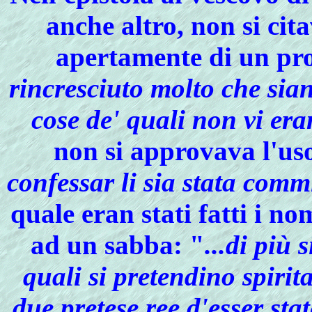
anche altro, non si cita
apertamente di un pro
rincresciuto molto che sian
cose de' quali non vi era
non si approvava l'uso
confessar li sia stata comm
quale eran stati fatti i n
ad un
sabba
: "
...di più
quali si pretendino spirita
due pretese ree d'esser stat