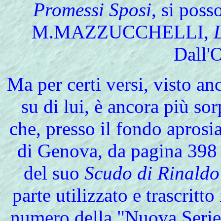
Promessi Sposi
, si pos
M.MAZZUCCHELLI,
Dall'
Ma
per certi versi, visto an
su di lui, è ancora più sor
che, presso il fondo aprosi
di Genova, da pagina 398 [
del suo
Scudo di Rinaldo
parte utilizzato e trascritt
numero della "Nuova Serie