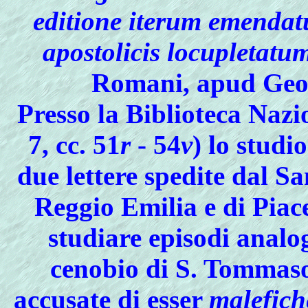
editione iterum emendatu
apostolicis locupletatu
Romani, apud Geo
Presso la Biblioteca Nazi
7, cc. 51
r
- 54
v
) lo studi
due lettere spedite dal S
Reggio Emilia e di Piac
studiare episodi analo
cenobio di S. Tommaso
accusate di esser
malefich