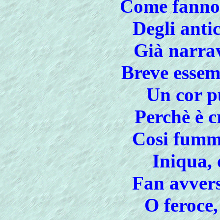
Come fanno 
Degli anti
Già narrav
Breve essem
Un cor p
Perchè è c
Cosi fumm
Iniqua, 
Fan avversi
O feroce,