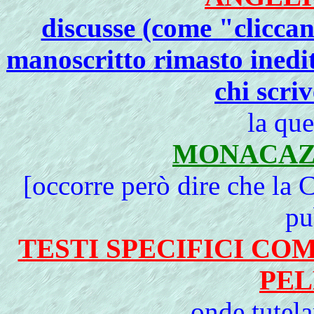
discusse (come "cliccan
manoscritto rimasto inedit
chi scri
la que
MONACAZ
[occorre però dire che la 
pu
TESTI SPECIFICI CO
PEL
onde tutela