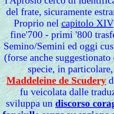
l'Aprosio cercò di identific
del frate, sicuramente estra
Proprio
nel
capitolo XIV
fine'700 - primi '800 tras
Semino/Semini ed oggi cust
(forse anche suggestionato
specie, in particolare
Maddeleine de Scudery
de
fu veicolata dalle trad
sviluppa un
discorso corag