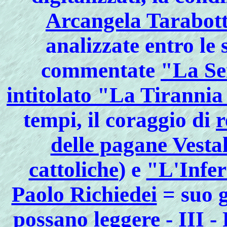
Arcangela Tarabott
analizzate entro le 
commentate
"La Se
intitolato "La Tirannia
tempi, il coraggio di
r
delle pagane Vestali
cattoliche
) e
"L'Infe
Paolo Richiedei
= suo
g
possano leggere
- III -