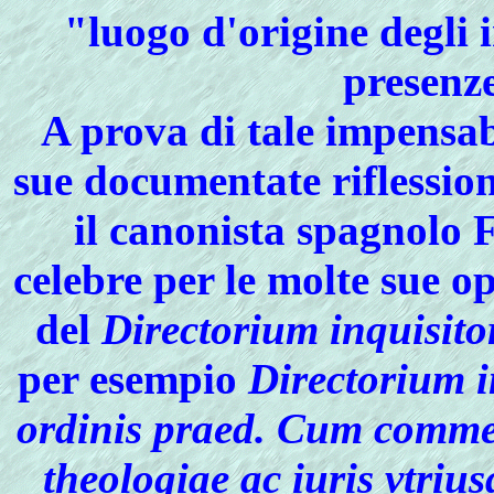
"luogo d'origine degli 
presenze
A prova di tale
impensab
sue documentate riflessio
il canonista spagnolo
F
celebre per le molte sue 
del
Directorium inquisit
per esempio
Directorium 
ordinis praed. Cum comme
theologiae ac iuris vtriu