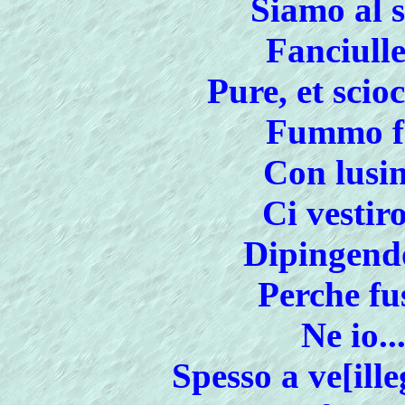
Siamo al s
Fanciulle
Pure, et scio
Fummo fa
Con lusin
Ci vestir
Dipingendo
Perche fu
Ne io...
Spesso a ve[ill