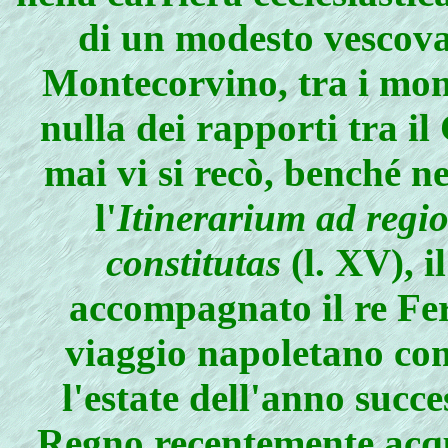
di un modesto vescovat
Montecorvino, tra i mon
nulla dei rapporti tra il 
mai vi si recò, benché ne
l'
Itinerarium ad regi
constitutas
(l. XV), i
accompagnato il re Fe
viaggio napoletano com
l'estate dell'anno succes
Regno recentemente acqui