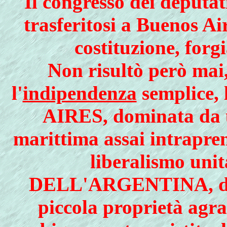
Il congresso dei deputat
trasferitosi a Buenos A
costituzione, forg
Non risultò però mai
l'
indipendenza
semplice,
AIRES, dominata da u
marittima assai intrapren
liberalismo uni
DELL'ARGENTINA, do
piccola proprietà agra