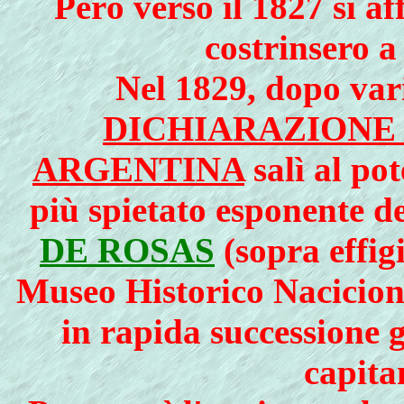
Però verso il 1827 si af
costrinsero a
Nel 1829, dopo vari
DICHIARAZIONE
ARGENTINA
salì al pot
più spietato esponente de
DE ROSAS
(sopra effig
Museo Historico Naciciona
in rapida successione g
capita