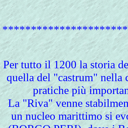
**********************
Per
tutto il 1200 la storia d
quella del "castrum" nella 
pratiche più important
La "Riva" venne stabilmen
un nucleo marittimo si ev