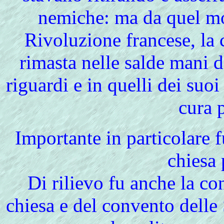
nemiche: ma da quel mo
Rivoluzione francese, la 
rimasta nelle salde mani 
riguardi e in quelli dei suo
cura p
Importante in particolare f
chiesa 
Di rilievo fu anche la c
chiesa e del convento delle