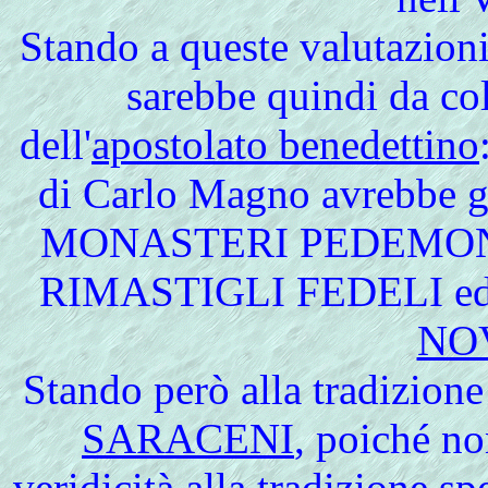
Stando a queste valutazioni
sarebbe quindi da co
dell'
apostolato benedettino
di Carlo Magno avrebbe ga
MONASTERI PEDEMON
RIMASTIGLI FEDELI ed i
NO
Stando però alla tradizione
SARACENI
, poiché n
veridicità alla tradizione 