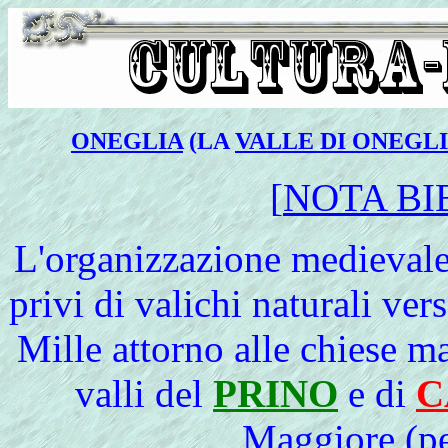
ONEGLIA
(LA
VALLE DI ONEGL
[
NOTA BI
L
'organizzazione medievale 
privi di valichi naturali ver
Mille attorno alle chiese ma
valli del
PRINO
e di
C
Maggiore (pe