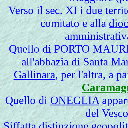
Verso il sec. XI i due terri
comitato e alla
dioc
amministrativ
Quello di
PORTO MAURI
all'abbazia di Santa Mar
Gallinara
, per l'altra, a p
Caramag
Quello di
ONEGLIA
appart
del Vesc
Siffatta distinzione geopoli