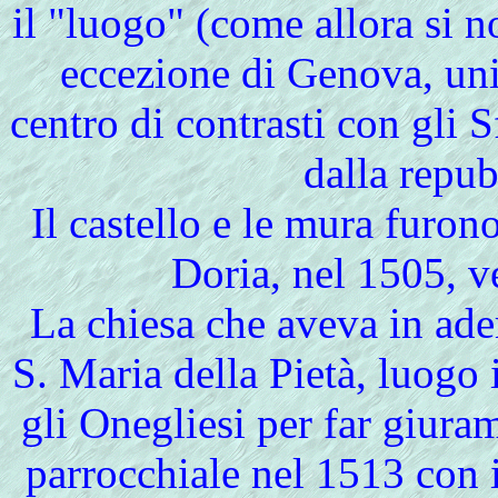
il "luogo" (come allora si n
eccezione di Genova, unic
centro di contrasti con gli 
dalla repu
Il castello e le mura furono
Doria, nel 1505, ve
La chiesa che aveva in ader
S. Maria della Pietà, luogo 
gli Onegliesi per far giura
parrocchiale nel 1513 con 