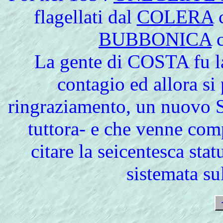
flagellati dal
COLERA
c
BUBBONICA
c
La gente di COSTA fu la
contagio ed allora si 
ringraziamento, un nuovo
tuttora- e che venne comp
citare la seicentesca st
sistemata su