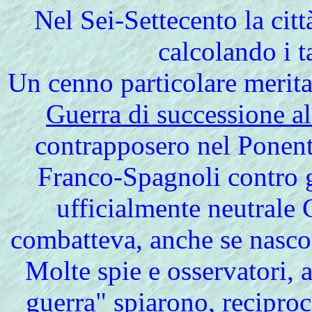
Nel Sei-Settecento la cit
calcolando i t
Un cenno particolare meritan
Guerra di successione al
contrapposero nel Ponente
Franco-Spagnoli contro 
ufficialmente neutrale 
combatteva, anche se nasco
Molte spie e osservatori, a
guerra" spiarono, reciproca