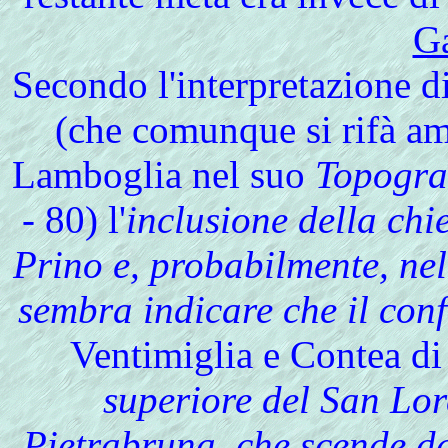
Ga
Secondo l'interpretazione d
(che comunque si rifà am
Lamboglia nel suo
Topograf
- 80) l'
inclusione della chi
Prino e, probabilmente, nel
sembra indicare che il conf
Ventimiglia e Contea di
superiore del San Lor
Pietrabruna, che scende d