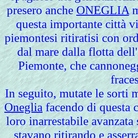
presero anche
ONEGLIA
m
questa importante città vi
piemontesi ritiratisi con ord
dal mare dalla flotta dell'
Piemonte, che cannonegg
fraces
In seguito, mutate le sorti 
Oneglia
facendo di questa c
loro inarrestabile avanzata 
stavano ritirando e asserr