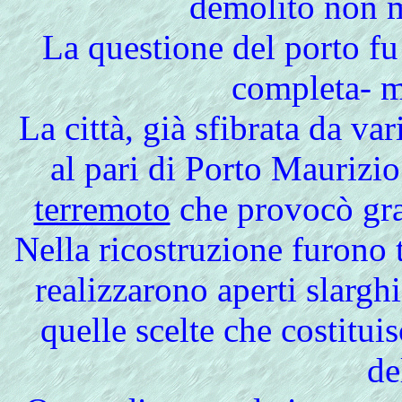
demolito non m
La questione del porto fu 
completa- m
La città, già sfibrata da va
al pari di Porto Maurizio 
terremoto
che provocò grav
Nella ricostruzione furono t
realizzarono aperti slarghi
quelle scelte che costituis
de