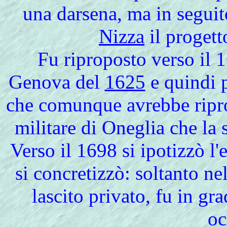
una darsena, ma in segui
Nizza
il proget
Fu riproposto verso il 
Genova del
1625
e quindi 
che comunque avrebbe ripro
militare di Oneglia che la s
Verso il 1698 si ipotizzò l
si concretizzò: soltanto nel
lascito privato, fu in gr
oc