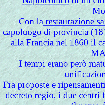
Napoleonico
di un cir
Mon
Con la
restaurazione sa
capoluogo di provincia (18
alla Francia nel 1860 il
MA
I tempi erano però matu
unificazion
Fra proposte e ripensamenti,
decreto regio, i due centri