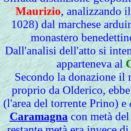
Maurizio
, analizzando 
1028) dal marchese arduin
monastero benedettin
Dall'analisi dell'atto si inte
apparteneva al
C
Secondo la donazione il
proprio da Olderico, ebbe
(l'area del torrente Prino) e
Caramagna
con metà del s
restante metà era invece di