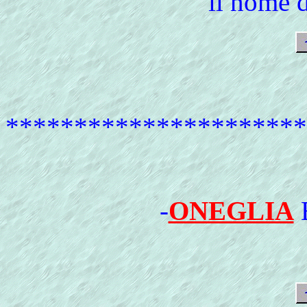
il nome 
**********************
-
ONEGLIA