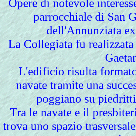
Opere di notevole interesse
parrocchiale di San G
dell'Annunziata ex
La Collegiata fu realizzata 
Gaetan
L'edificio risulta format
navate tramite una succes
poggiano su piedritt
Tra le navate e il presbiter
trova uno spazio trasversale