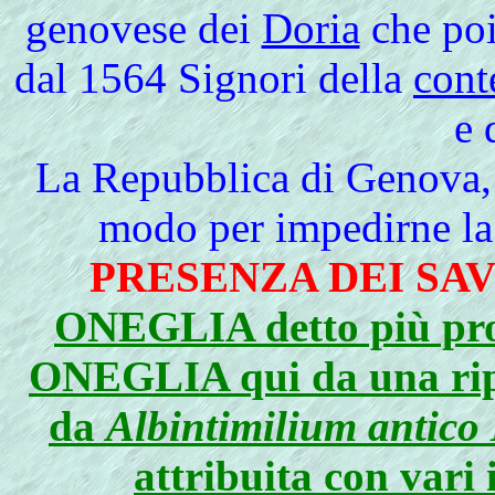
genovese dei
Doria
che poi
dal 1564 Signori della
cont
e 
La Repubblica di Genova, 
modo per impedirne la v
PRESENZA DEI SA
ONEGLIA detto più p
ONEGLIA qui da una r
da
Albintimilium antic
attribuita con vari 