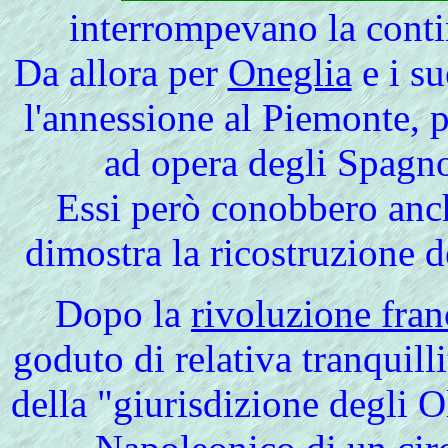
interrompevano la contin
Da allora per
Oneglia
e i su
l'annessione al Piemonte, 
ad opera degli Spagno
Essi però conobbero anc
dimostra la ricostruzione d
Dopo
la
rivoluzione fran
goduto di relativa tranquill
della "giurisdizione degli O