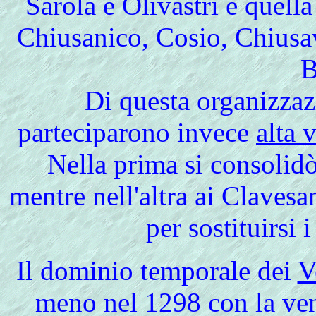
Sarola e Olivastri e quell
Chiusanico, Cosio, Chiusav
B
Di questa organizza
parteciparono invece
alta 
Nella prima si consolidò
mentre nell'altra ai Clavesa
per sostituirsi 
Il
dominio temporale dei
V
meno nel 1298 con la vend