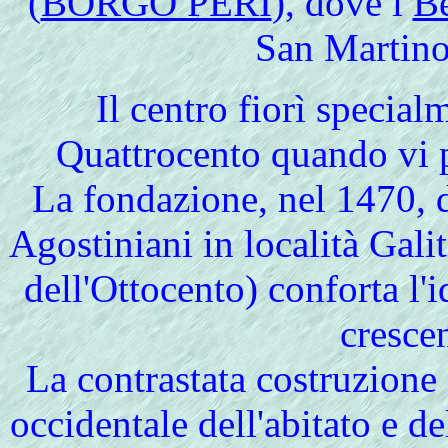
(
BORGO PERI
), dove i
Be
San Martino
Il
centro fiorì special
Quattrocento quando vi 
La fondazione, nel 1470, d
Agostiniani in località Galit
dell'Ottocento) conforta l'
cresce
La contrastata costruzione 
occidentale dell'abitato e de