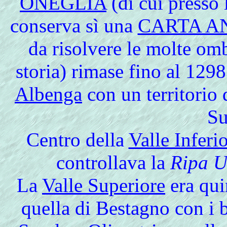
ONEGLIA
(di cui presso 
conserva sì una
CARTA A
da risolvere le molte om
storia) rimase fino al 1298
Albenga
con un territorio d
Su
Centro della
Valle Inferi
controllava la
Ripa U
La
Valle Superiore
era qui
quella di Bestagno con i b