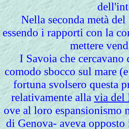
dell'in
Nella seconda metà del 
essendo i rapporti con la com
mettere vendit
I Savoia che cercavano d
comodo sbocco sul mare (e
fortuna svolsero questa p
relativamente alla
via del
ove al loro espansionismo n
di Genova- aveva opposto i 