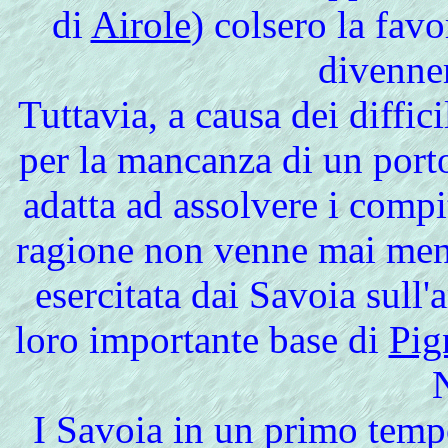
di
Airole
) colsero la fav
divenner
Tuttavia, a causa dei diffic
per la mancanza di un porto
adatta ad assolvere i compit
ragione non venne mai men
esercitata dai Savoia sull'
loro importante base di
Pig
I Savoia in un primo temp