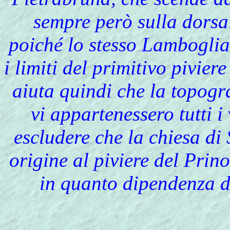
sempre però sulla dorsa
poiché lo stesso Lamboglia
i limiti del primitivo pivie
aiuta quindi che la topogr
vi appartenessero tutti i
escludere che la chiesa di
origine al piviere del Prin
in quanto dipendenza d