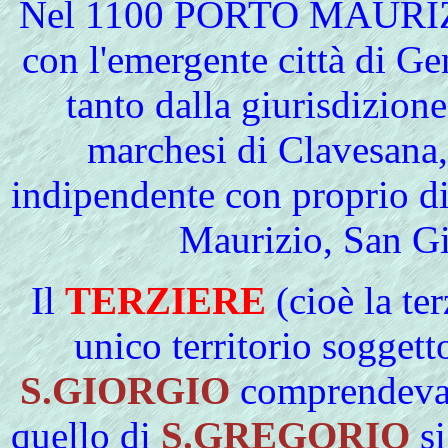
Nel
1100 PORTO MAURIZIO, 
con l'emergente città di G
tanto dalla giurisdizion
marchesi di Clavesana
indipendente con proprio dis
Maurizio, San G
Il
TERZIERE
(cioè la te
unico territorio soggett
S.GIORGIO
comprendeva t
quello di
S.GREGORIO
si