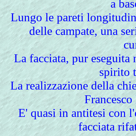
a bas
Lungo le pareti longitudin
delle campate, una seri
cu
La facciata, pur eseguita 
spirito
La realizzazione della chie
Francesco 
E' quasi in antitesi con 
facciata rifa