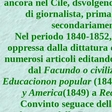
ancora nel Cile, dsvolgen
di giornalista, prim
secondariame
Nel periodo 1840-1852, 
oppressa dalla dittatura
numerosi articoli editando
dal
Facundo o civili
Educacionon popular
(184
y America
(1849) a
Re
Convinto seguace della