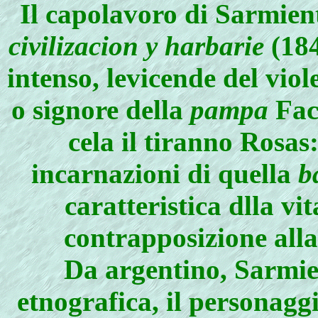
Il
capolavoro di Sarmient
civilizacion y harbarie
(184
intenso, levicende del viol
o signore della
pampa
Facu
cela il tiranno Rosas
incarnazioni di quella
b
caratteristica dlla v
contrapposizione all
Da argentino, Sarmi
etnografica, il personagg