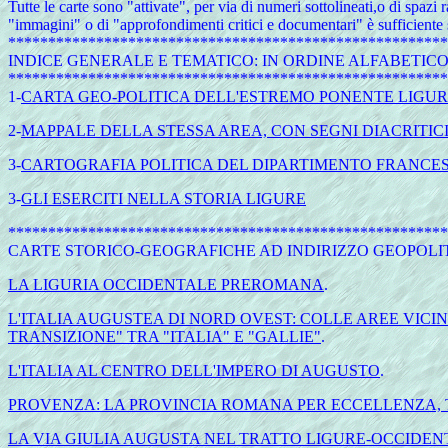
Tutte le carte sono "attivate", per via di numeri sottolineati,o di spazi
"immagini" o di "approfondimenti critici e documentari" è sufficiente 
*******************************************************
INDICE
GENERALE E TEMATICO: IN ORDINE ALFABETIC
*******************************************************
1-
CARTA GEO-POLITICA DELL'ESTREMO PONENTE LIGURE 
2-
MAPPALE DELLA STESSA AREA, CON SEGNI DIACRITICI
3-
CARTOGRAFIA POLITICA DEL DIPARTIMENTO FRANCES
3-
GLI ESERCITI NELLA STORIA LIGURE
*******************************************************
CARTE STORICO-GEOGRAFICHE AD INDIRIZZO GEOPOLI
LA LIGURIA OCCIDENTALE PREROMANA
.
L'ITALIA AUGUSTEA DI NORD OVEST: COLLE AREE VICI
TRANSIZIONE" TRA "ITALIA" E "GALLIE"
.
L'ITALIA AL CENTRO DELL'IMPERO DI AUGUSTO
.
PROVENZA: LA PROVINCIA ROMANA PER ECCELLENZA, T
LA VIA GIULIA AUGUSTA NEL TRATTO LIGURE-OCCIDEN