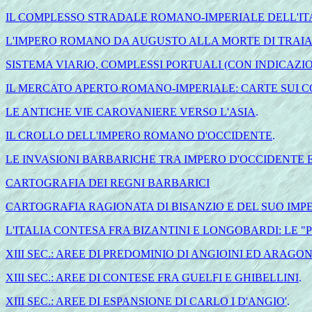
IL COMPLESSO STRADALE ROMANO-IMPERIALE DELL'I
L'IMPERO ROMANO DA AUGUSTO ALLA MORTE DI TRAIANO
SISTEMA VIARIO, COMPLESSI PORTUALI (CON INDICAZIO
IL MERCATO APERTO ROMANO-IMPERIALE: CARTE SUI C
LE ANTICHE VIE CAROVANIERE VERSO L'ASIA
.
IL CROLLO DELL'IMPERO ROMANO D'OCCIDENTE
.
LE INVASIONI BARBARICHE TRA IMPERO D'OCCIDENTE 
CARTOGRAFIA DEI REGNI BARBARICI
CARTOGRAFIA RAGIONATA DI BISANZIO E DEL SUO IMP
L'ITALIA CONTESA FRA BIZANTINI E LONGOBARDI: LE 
XIII SEC.: AREE DI PREDOMINIO DI ANGIOINI ED ARAG
XIII SEC.: AREE DI CONTESE FRA GUELFI E GHIBELLINI
.
XIII SEC.: AREE DI ESPANSIONE DI CARLO I D'ANGIO'
.