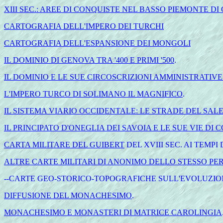
XIII SEC.: AREE DI CONQUISTE NEL BASSO PIEMONTE DI 
CARTOGRAFIA DELL'IMPERO DEI TURCHI
CARTOGRAFIA DELL'ESPANSIONE DEI MONGOLI
IL DOMINIO DI GENOVA TRA '400 E PRIMI '500
.
IL DOMINIO E LE SUE CIRCOSCRIZIONI AMMINISTRATIVE 
L'IMPERO TURCO DI SOLIMANO IL MAGNIFICO
.
IL SISTEMA VIARIO OCCIDENTALE: LE STRADE DEL SALE,
IL PRINCIPATO D'ONEGLIA DEI SAVOIA E LE SUE VIE DI 
CARTA MILITARE DEL GUIBERT
DEL XVIII SEC. AI TEMPI
ALTRE CARTE MILITARI DI ANONIMO DELLO STESSO PE
-
-
CARTE GEO-STORICO-TOPOGRAFICHE SULL'EVOLUZIONE
DIFFUSIONE DEL MONACHESIMO
.
MONACHESIMO E MONASTERI DI MATRICE CAROLINGIA