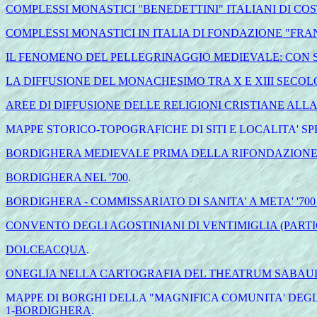
COMPLESSI MONASTICI "BENEDETTINI" ITALIANI DI CO
COMPLESSI MONASTICI IN ITALIA DI FONDAZIONE "FRA
IL FENOMENO DEL PELLEGRINAGGIO MEDIEVALE: CON S
LA DIFFUSIONE DEL MONACHESIMO TRA X E XIII SECOL
AREE DI DIFFUSIONE DELLE RELIGIONI CRISTIANE ALLA
MAPPE STORICO-TOPOGRAFICHE DI SITI E LOCALITA' SP
BORDIGHERA MEDIEVALE PRIMA DELLA RIFONDAZIONE
BORDIGHERA NEL '700
.
BORDIGHERA - COMMISSARIATO DI SANITA' A META' '700
CONVENTO DEGLI AGOSTINIANI DI VENTIMIGLIA (PAR
DOLCEACQUA
.
ONEGLIA NELLA CARTOGRAFIA DEL THEATRUM SABAUDIAE
MAPPE DI BORGHI DELLA "MAGNIFICA COMUNITA' DEGLI
1-
BORDIGHERA
.