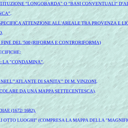
STITUZIONE "LONGOBARDA" O "BASI CONVENTUALI" D'AL
NCA"
.
PECIFICA ATTENZIONE ALL'AREALE TRA PROVENZA E LI
O
.
 FINE DEL '500 (RIFORMA E CONTRORIFORMA)
ECIFICHE:
: LA "CONDAMINA"
.
 NELL'"ATLANTE DI SANITA'" DI M. VINZONI
.
TICOLARE DA UNA MAPPA SETTECENTESCA)
.
 (1672/ 1682).
 OTTO LUOGHI" (COMPRESA LA MAPPA DELLA "MAGNIFICA