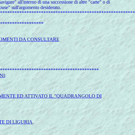
avigare" all'interno di una successione di altre "carte" o di
mouse" sull'argomento desiderato.
********************************************************
******************
RGOMENTI DA CONSULTARE
*****************************************
NI
:
AMENTE ED ATTIVATO IL "QUADRANGOLO DI
E DI LIGURIA
.