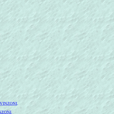
 VINZONI
.
NZONI
.