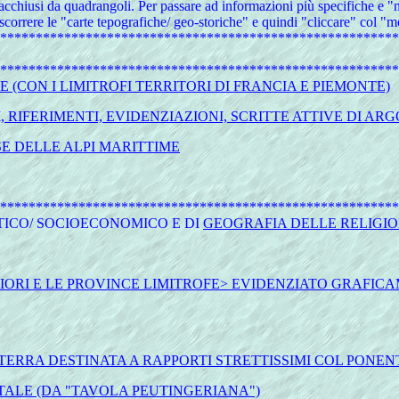
 racchiusi da quadrangoli. Per passare ad informazioni più specifiche e "n
scorrere le "carte tepografiche/ geo-storiche" e quindi "cliccare" col "
********************************************************
O
********************************************************
(CON I LIMITROFI TERRITORI DI FRANCIA E PIEMONTE)
, RIFERIMENTI, EVIDENZIAZIONI, SCRITTE ATTIVE DI A
E DELLE ALPI MARITTIME
********************************************************
TICO/ SOCIOECONOMICO E DI
GEOGRAFIA DELLE RELIGIO
NIORI E LE PROVINCE LIMITROFE> EVIDENZIATO GRAFIC
ERRA DESTINATA A RAPPORTI STRETTISSIMI COL PONENT
TALE (DA "TAVOLA PEUTINGERIANA")