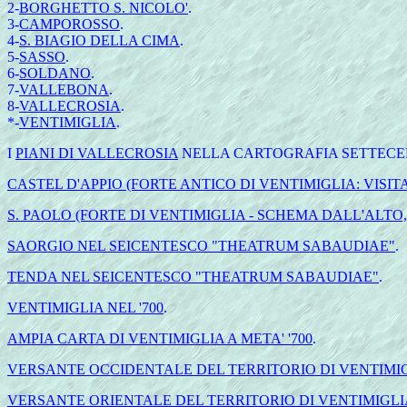
2-
BORGHETTO S. NICOLO'
.
3-
CAMPOROSSO
.
4-
S. BIAGIO DELLA CIMA
.
5-
SASSO
.
6-
SOLDANO
.
7-
VALLEBONA
.
8-
VALLECROSIA
.
*-
VENTIMIGLIA
.
I
PIANI DI VALLECROSIA
NELLA CARTOGRAFIA SETTECEN
CASTEL D'APPIO (FORTE ANTICO DI VENTIMIGLIA: VISIT
S. PAOLO (FORTE DI VENTIMIGLIA - SCHEMA DALL'ALTO
SAORGIO NEL SEICENTESCO "THEATRUM SABAUDIAE"
.
TENDA NEL SEICENTESCO "THEATRUM SABAUDIAE"
.
VENTIMIGLIA NEL '700
.
AMPIA CARTA DI VENTIMIGLIA A META' '700
.
VERSANTE OCCIDENTALE DEL TERRITORIO DI VENTIMIGLI
VERSANTE ORIENTALE DEL TERRITORIO DI VENTIMIGLIA 