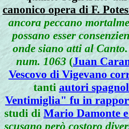
canonico opera di F. Potes
ancora peccano mortalmen
possano esser consenzient
onde siano atti al Cant
num.
1063
(
Juan Caram
Vescovo di Vigevano cor
tanti
autori spagnoli
Ventimiglia" fu in rappor
studi di
Mario Damonte e
scusano però costoro diver