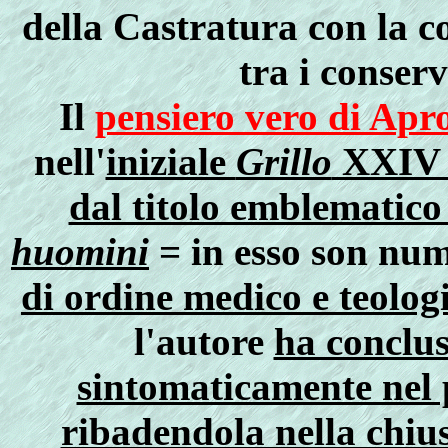
della Castratura con la c
tra i conser
Il
pensiero vero di Apr
nell'
iniziale
Grillo
XXIV d
dal titolo emblematic
huomini
= in esso son num
di ordine medico e teolog
l'autore
ha conclus
sintomaticamente nel p
ribadendola nella chiu