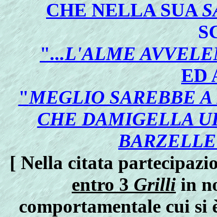
CHE NELLA SUA
S
S
"
...L'ALME AVVELE
ED
"
MEGLIO SAREBBE A 
CHE DAMIGELLA UD
BARZELLET
[ Nella citata partecipazi
entro 3
Grilli
in n
comportamentale cui si 