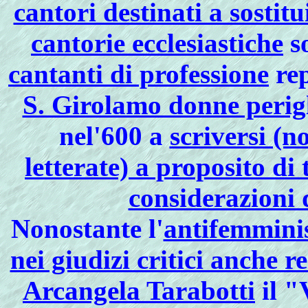
cantori destinati a sostitu
cantorie ecclesiastiche
so
cantanti di professione
re
S. Girolamo donne perigl
nel'600 a
scriversi (n
letterate) a proposito di 
considerazioni 
Nonostante l'
antifemminis
nei giudizi critici anche r
Arcangela Tarabotti
il "