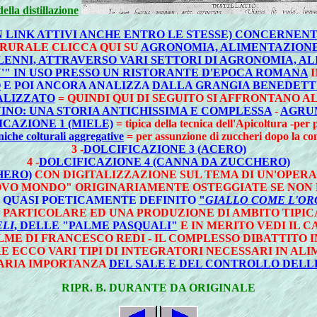
della distillazione
LINK ATTIVI ANCHE ENTRO LE STESSE) CONCERNENTI I
 RURALE CLICCA QUI SU
AGRONOMIA, ALIMENTAZIONE
LENNI, ATTRAVERSO VARI SETTORI DI AGRONOMIA, A
'" IN USO PRESSO UN RISTORANTE D'EPOCA ROMANA
I
O
E POI ANCORA ANALIZZA
DALLA GRANGIA BENEDETTI
ALIZZATO
= QUINDI QUI DI SEGUITO SI AFFRONTANO
INO: UNA STORIA ANTICHISSIMA E COMPLESSA
-
AGRU
ICAZIONE 1 (MIELE)
= tipica della tecnica dell'Apicoltura -per p
niche colturali aggregative
= per assunzione di zuccheri dopo la con
3 -
DOLCIFICAZIONE 3 (ACERO)
4 -
DOLCIFICAZIONE 4 (CANNA DA ZUCCHERO)
HERO)
CON DIGITALIZZAZIONE SUL TEMA DI UN'OPERA 
OVO MONDO" ORIGINARIAMENTE OSTEGGIATE SE NON 
QUASI POETICAMENTE DEFINITO
"
GIALLO COME L'OR
E PARTICOLARE ED UNA PRODUZIONE DI AMBITO TIPI
LI
, DELLE "PALME PASQUALI"
E IN MERITO VEDI IL 
ME DI FRANCESCO REDI - IL COMPLESSO DIBATTITO I
E ECCO VARI TIPI DI INTEGRATORI NECESSARI IN AL
NARIA IMPORTANZA
DEL SALE E DEL CONTROLLO DELLE
RIPR. B. DURANTE DA ORIGINALE