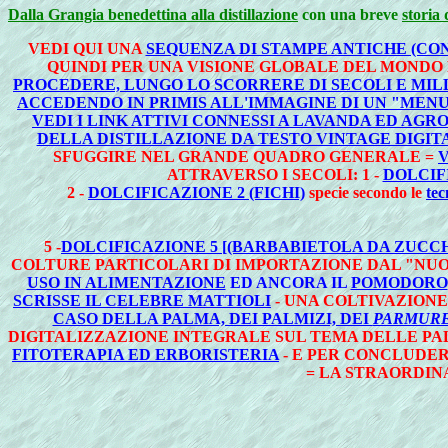
Dalla Grangia benedettina alla distillazione
con una breve
storia 
VEDI QUI UNA
SEQUENZA DI STAMPE ANTICHE (CON 
QUINDI PER UNA VISIONE GLOBALE DEL MONDO
PROCEDERE, LUNGO LO SCORRERE DI SECOLI E MIL
ACCEDENDO IN PRIMIS ALL'IMMAGINE DI UN "MENU
VEDI I LINK ATTIVI CONNESSI A LAVANDA ED AGR
DELLA DISTILLAZIONE DA TESTO VINTAGE DIGIT
SFUGGIRE NEL GRANDE QUADRO GENERALE =
V
ATTRAVERSO I SECOLI: 1 -
DOLCIF
2 -
DOLCIFICAZIONE 2 (FICHI)
specie secondo le
tec
5 -
DOLCIFICAZIONE 5 [(BARBABIETOLA DA ZUCC
COLTURE PARTICOLARI DI IMPORTAZIONE DAL "NU
USO IN ALIMENTAZIONE
ED ANCORA IL
POMODORO
SCRISSE IL CELEBRE MATTIOLI
- UNA COLTIVAZION
CASO DELLA PALMA, DEI PALMIZI, DEI
PARMURE
DIGITALIZZAZIONE INTEGRALE SUL TEMA DELLE PAL
FITOTERAPIA ED ERBORISTERIA
- E PER CONCLUDER
= LA STRAORDI