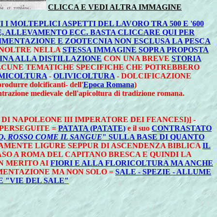
CLICCA E VEDI ALTRA IMMAGINE
 MOLTEPLICI ASPETTI DEL LAVORO TRA 500 E '600
, ALLEVAMENTO ECC. BASTA CLICCARE QUI PER
LIMENTAZIONE E ZOOTECNIA NON ESCLUSA LA PESCA
NOLTRE NELLA
STESSA IMMAGINE SOPRA PROPOSTA
NA ALLA DISTILLAZIONE
CON UNA BREVE
STORIA
 ALCUNE TEMATICHE SPECIFICHE CHE POTREBBERO
MICOLTURA
-
OLIVICOLTURA
- DOLCIFICAZIONE
rodurre dolcificanti- dell'
Epoca Romana
)
trazione medievale dell'apicoltura di tradizione romana.
DI NAPOLEONE III IMPERATORE DEI FEANCESI)] -
PERSEGUITE =
PATATA (PATATE)
e il suo
CONTRASTATO
O, ROSSO COME IL SANGUE
" SULLA BASE DI QUANTO
CAMENTE LIGURE SEPPUR DI ASCENDENZA BIBLICA
IL
CASO A ROMA DEL CAPITANO BRESCA E QUINDI LA
N MERITO AI
FIORI E ALLA FLORICOLTURA MA ANCHE
IMENTAZIONE MA NON SOLO =
SALE - SPEZIE - ALLUME
 "VIE DEL SALE"