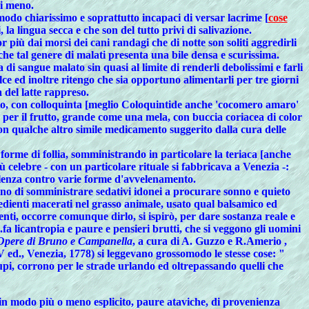
ai meno.
 modo chiarissimo e soprattutto incapaci di versar lacrime [
cose
, la lingua secca e che son del tutto privi di salivazione.
 più dai morsi dei cani randagi che di notte son soliti aggredirli
che tal genere di malati presenta una bile densa e scurissima.
 di sangue malato sin quasi al limite di renderli debolissimi e farli
ce ed inoltre ritengo che sia opportuno alimentarli per tre giorni
 del latte rappreso.
doto, con colloquinta [meglio Coloquintide anche 'cocomero amaro'
ta per il frutto, grande come una mela, con buccia coriacea di color
con qualche altro simile medicamento suggerito dalla cura delle
forme di follia, somministrando in particolare la teriaca [anche
 celebre - con un particolare rituale si fabbricava a Venezia -:
ellenza contro varie forme d'avvelenamento.
nno di somministrare sedativi idonei a procurare sonno e quieto
edienti macerati nel grasso animale, usato qual balsamico ed
nti, occorre comunque dirlo, si ispirò, per dare sostanza reale e
 licantropia e paure e pensieri brutti, che si veggono gli uomini
Opere di Bruno e Campanella
, a cura di A. Guzzo e R.Amerio ,
 IV ed., Venezia, 1778) si leggevano grossomodo le stesse cose: "
 lupi, corrono per le strade urlando ed oltrepassando quelli che
, in modo più o meno esplicito, paure ataviche, di provenienza