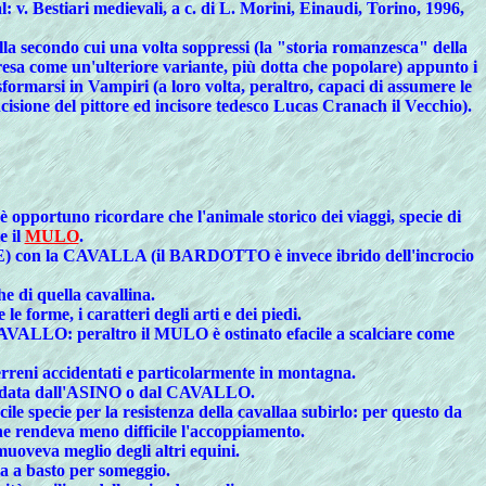
: v. Bestiari medievali, a c. di L. Morini, Einaudi, Torino, 1996,
lla secondo cui una volta soppressi (la "storia romanzesca" della
resa come un'ulteriore variante, più dotta che popolare) appunto i
ormarsi in Vampiri (a loro volta, peraltro, capaci di assumere le
cisione del pittore ed incisore tedesco Lucas Cranach il Vecchio).
i è opportuno ricordare che l'animale storico dei viaggi, specie di
e il
MULO
.
on la CAVALLA (il BARDOTTO è invece ibrido dell'incrocio
e di quella cavallina.
rme, i caratteri degli arti e dei piedi.
CAVALLO: peraltro il MULO è ostinato efacile a scalciare come
erreni accidentati e particolarmente in montagna.
econdata dall'ASINO o dal CAVALLO.
ile specie per la resistenza della cavallaa subirlo: per questo da
e rendeva meno difficile l'accoppiamento.
uoveva meglio degli altri equini.
sia a basto per someggio.