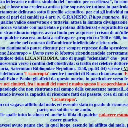
esto letterario e mitico- simbolo del "nemico per eccellenza", fu c
vio
) e fosse una
credenza antica
(che sopravvive tuttora in particol
tamente delineato sotto il profilo scientifico, per cui gli individu
re al pari dei canidi su 4 arti (v. G.RANISIO,
Il lupo mannaro, il l
alche valido osservatore e tuttavia, attesa la limitata divulgazion
 ancora valutate con malcelata e profana diffidenza) e soprattutto ca
 straordinario vigore, aveva finito per acquisire i crismi di un'ulte
alche caso era andata a suffragare -proprio tra '500 e '600, incre
anche nel contesto dell'ambiente intellettuale e letterario.
o rianimando paure ritenute per sempre represse dalla spensieratezz
ione
Licantropo = Uomo nero (o Mostro)
riconducendola correttamen
tudioso della
LICANTROPIA
, uno di quegli "scienziati" che - pur 
onoscenza verso i confini dell'obiettività: si tratta del celebre dotto
ria, Salernitani Bibliopolae Nepoltani, 1558, pp.63-64) scrisse (
V
ci definivano
'Licantropia'
mentre i medici di Roma chiamavano
'F
uali Ezio e Paolo: gli affetti da questo morbo, in particolare verso f
re nei cimiteri, fra i tumuli dei morti e molto spesso li scoperchiano
d
patologie che non rientrano nel campo delle conoscenze naturali...
estando invece la capacità di ricordare fatti del passato, cosa di c
'Licantropia'
.
cui vagava afflitto dal male, ed essendo stato in grado di riconosc
parte, ma subito se ne andò.
lle spalle tutto lo stinco ed anche la tibia di qualche
cadavere esum
essere guarito.
essi avuto paura che, in quel luogo, essendo lui afflitto dal male,