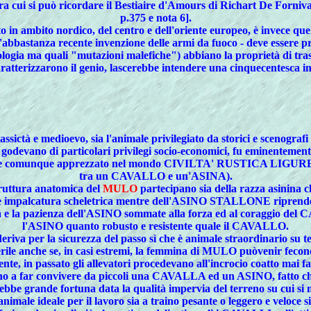
fra cui si può ricordare il Bestiaire d'Amours di Richart De Fornival
p.375 e nota 6].
 in ambito nordico, del centro e dell'oriente europeo, è invece que
'abbastanza recente invenzione delle armi da fuoco - deve essere p
logia ma quali "mutazioni malefiche") abbiano la proprietà di trasf
aratterizzarono il genio, lascerebbe intendere una cinquecentesca in
lassictà e medioevo, sia l'animale privilegiato da storici e scenograf
godevano di particolari privilegi socio-economici, fu eminentement
e comunque apprezzato nel mondo CIVILTA' RUSTICA LIGURE) c
tra un CAVALLO e un'ASINA).
truttura anatomica del
MULO
partecipano sia della razza asinina ch
palcatura scheletrica mentre dell'ASINO STALLONE riprende le fo
tà e la pazienza dell'ASINO sommate alla forza ed al coraggio del 
l'ASINO quanto robusto e resistente quale il CAVALLO.
riva per la sicurezza del passo sì che è animale straordinario su t
terile anche se, in casi estremi, la femmina di MULO puòvenir f
nte, in passato gli allevatori procedevano all'incrocio coatto mai fac
no a far convivere da piccoli una CAVALLA ed un ASINO, fatto ch
bbe grande fortuna data la qualità impervia del terreno su cui si m
 animale ideale per il lavoro sia a traino pesante o leggero e veloce 