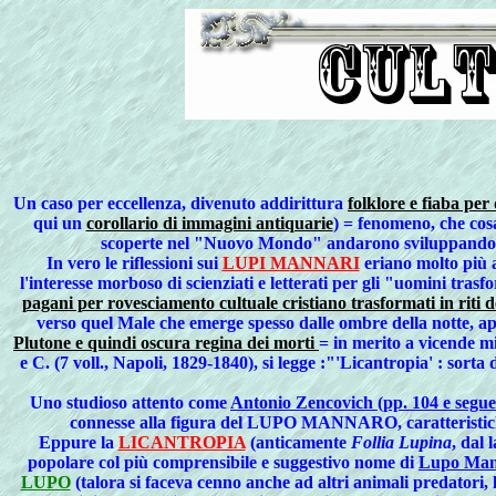
Un
caso per eccellenza, divenuto addirittura
folklore e fiaba per
qui un
corollario di immagini antiquarie
) = fenomeno, che cosa
scoperte nel "Nuovo Mondo" andarono sviluppando
In vero le riflessioni sui
LUPI MANNARI
eriano molto più a
l'interesse morboso di scienziati e letterati per gli "uomini tras
pagani per rovesciamento cultuale cristiano trasformati in riti d
verso quel Male che emerge spesso dalle ombre della notte, ap
Plutone e quindi oscura regina dei morti
= in merito a vicende mi
e C. (7 voll., Napoli, 1829-1840), si legge :"'Licantropia' : sort
Uno studioso attento come
Antonio Zencovich (pp. 104 e segue
connesse alla figura del
LUPO MANNARO
, caratterist
Eppure
la
LICANTROPIA
(anticamente
Follia Lupina
, dal 
popolare col più comprensibile e suggestivo nome di
Lupo Man
LUPO
(talora si faceva cenno anche ad altri animali predatori, 