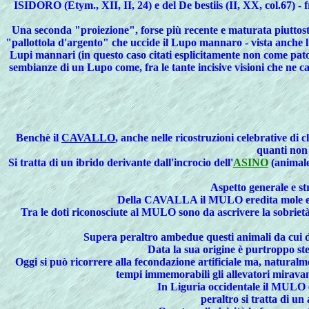
ISIDORO (Etym., XII, II, 24) e del De bestiis (II, XX, col.67) - 
Una seconda "proiezione", forse più recente e maturata piuttosto
"pallottola d'argento" che uccide il Lupo mannaro - vista anche l
Lupi mannari (in questo caso citati esplicitamente non come pato
sembianze di un Lupo come, fra le tante incisive visioni che ne c
Benchè
il
CAVALLO
, anche nelle ricostruzioni celebrative di c
quanti non 
Si
tratta di un ibrido derivante dall'incrocio dell'
ASINO
(animal
Aspetto generale e s
Della CAVALLA il MULO eredita mole e im
Tra le doti riconosciute al MULO sono da ascrivere la sobrie
Supera peraltro ambedue questi animali da cui de
Data la sua origine è purtroppo s
Oggi si può ricorrere alla fecondazione artificiale ma, naturalme
tempi immemorabili gli allevatori mirava
In Liguria occidentale il MULO e
peraltro si tratta di un