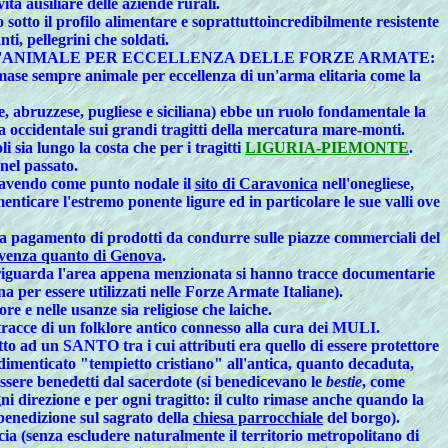
tà ausiliare delle aziende rurali.
sotto il profilo alimentare e soprattuttoincredibilmente resistente
i, pellegrini che soldati.
tempi lontani l'ANIMALE PER ECCELLENZA DELLE FORZE ARMATE:
mase sempre animale per eccellenza di un'arma elitaria come la
e, abruzzese, pugliese e siciliana) ebbe un ruolo fondamentale la
cidentale sui grandi tragitti della mercatura mare-monti.
sia lungo la costa che per i tragitti
LIGURIA-PIEMONTE
.
nel passato.
avendo come
punto nodale
il
sito di Caravonica
nell'onegliese,
ticare l'estremo ponente ligure ed in particolare le sue valli ove
 a pagamento di prodotti da condurre sulle piazze commerciali del
rovenza quanto di Genova
.
iguarda l'area appena menzionata si hanno tracce documentarie
na per essere utilizzati nelle Forze Armate Italiane).
re e nelle usanze sia religiose che laiche.
tracce di un folklore antico connesso alla cura dei MULI.
 un SANTO tra i cui attributi era quello di essere protettore
dimenticato "tempietto cristiano" all'antica, quanto decaduta,
essere benedetti dal sacerdote (si benedicevano le
bestie
, come
ni direzione e per ogni tragitto: il culto rimase anche quando la
 benedizione sul sagrato della
chiesa parrocchiale
del borgo).
cia
(senza escludere naturalmente il territorio metropolitano di