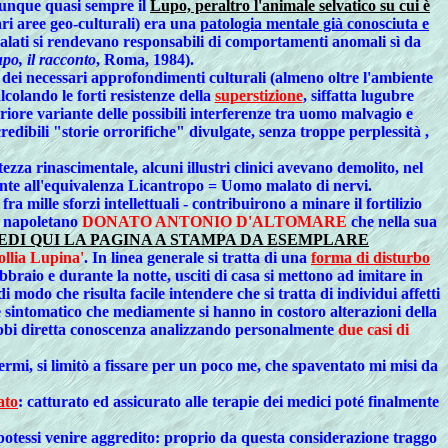
omunque quasi sempre il
Lupo, peraltro l'animale selvatico su cui è
ari aree geo-culturali) era una
patologia mentale già conosciuta e
i malati si rendevano responsabili di comportamenti anomali sì da
upo, il racconto
, Roma, 1984).
e dei necessari approfondimenti culturali (almeno oltre l'ambiente
lcolando le forti resistenze della
superstizione
, siffatta lugubre
riore variante delle possibili interferenze tra uomo malvagio e
dibili "storie orrorifiche" divulgate, senza troppe perplessità ,
a rinascimentale, alcuni illustri clinici avevano demolito, nel
te all'equivalenza Licantropo = Uomo malato di nervi.
fra mille sforzi intellettuali - contribuirono a minare il fortilizio
re napoletano
DONATO ANTONIO D'ALTOMARE
che nella sua
EDI QUI LA PAGINA A STAMPA DA ESEMPLARE
ollia Lupina'
. In linea generale si tratta di una
forma di disturbo
ebbraio e durante la notte, usciti di casa si mettono ad imitare in
i modo che risulta facile intendere che si tratta di individui affetti
è sintomatico che mediamente si hanno in costoro alterazioni della
ui ebbi diretta conoscenza analizzando personalmente
due casi di
ermi, si limitò a fissare per un poco me, che spaventato mi misi da
ato
: catturato ed assicurato alle terapie dei medici poté finalmente
 potessi venire aggredito: proprio da questa considerazione traggo