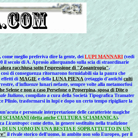
, come meglio preferiva dire la gente, dei
LUPI MANNARI
(vedi
 il secolo di A. Aprosio allorquando sulla scia di straordinarie
 talora racchiusa sotto l'espressione di "Zooantropia"
.
 così di conseguenza ritornarono formidabili sia la paura che
effetti di
MAGIE
e della
LUNA PIENA
(retaggio d'antichi
culti
 terrestre, d'influenze lunari nefaste, sempre volte alla metamorfosi
he Selene e non a caso Persefone o Proserpina, sposa di Dite o
ale Italiano
, compilato a cura della Società Tipografica Tramater
ce Plinio, trasformarsi in lupi e dopo un certo tempo ripigliare la
un'acuta e personale interpretazione delle caratteriste magiche
SCIAMANI (detta anche CULTURA SCIAMANICA)
.
eca
Licantropo
: come detto, in genere sostituito nella tradizione
DI UN UOMO IN UNA BESTIA E SOPRATTUTTO IN UN
re"
il rivale storico dell'uomo, in ambito non solo Europeo, per il