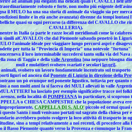
ferire ad animali più eleganti ma delicati quali i CAVALLI nell'attivi
traordinariamente robusto e forte, non molto più esigente dell'asino 
gna il MULO ha una sua storia di animale da viaggio sia per mercant
he in condizioni limite e in età anche avanzata) divenne da 
i belliche quasi su ogni percorso (a differenza del CAVALLO che ri
CAVALLERIA).
ntre in Italia (a parte le razze locali meridionali come la calabres
imili alCAVALLO) che dal Piemonte sabaudo penetrò in Liguria oc
LO l'animale ideale per viaggiare lungo percorsi aspri e disagevoli 
odette per tutta la "Provincia di Imperia" una notevole "fortuna" 
ncerneva il loro interminabile succedersi tanto sulla
via del Nava
ella zona di Taggia e della
valle Argentina
[ma neppure bisogna dimen
muli e mulattieri svolsero svariati e secolari
lavori
].
 animali, svolsero un lavoro fondamentale incentrato sul trasporto
porti liguri od ancora dal
Ponente di Liguria in direzione della P
no un pò ovunque nel ponente ligustico, tuttavia per quanto r
sino a non molti anni fa si faceva dei MULI allevati in valle Argenti
 MULATTIERI
ha lasciato per esempio significative tracce nel folklo
Lorenzo, nella località di
POMPEIANA
in particolare, si scoprono 
CAPPELLA o CHIESA CAMPESTRE che la popolazione aveva eretto ad
, impropriamente,
CAPPELLA DI S. ALO'
piccolo ed ormai quasi 
i questo Santo i
muli
venivano portati sul sagrato della chiesa per 
ondario avrebbero potuto svolgere la loro attività di trasporto in og
itudine, sino a tempi relativamente a noi recenti, di procedere alla
o il
Basso Piemonte
quanto verso la
Provenza
e comunque la
Fran