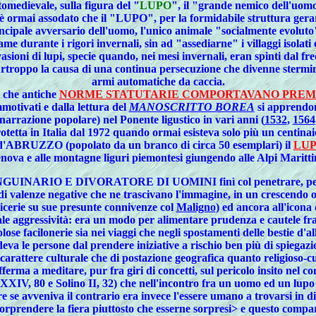
tomedievale, sulla figura del "
LUPO
", il "grande nemico dell'uom
ia, è ormai assodato che il "LUPO", per la formidabile struttura gera
rincipale avversario dell'uomo, l'unico animale "socialmente evoluto" 
me durante i rigori invernali, sin ad "assediarne" i villaggi isolati
vasioni di lupi, specie quando, nei mesi invernali, eran spinti dal fred
rtroppo la causa di una continua persecuzione che divenne stermini
armi automatiche da caccia.
ì che antiche
NORME STATUTARIE COMPORTAVANO PREMI P
motivati e dalla lettura del
MANOSCRITTO BOREA
si apprend
narrazione popolare) nel Ponente ligustico in vari anni (
1532
,
1564
 protetta in Italia dal 1972 quando ormai esisteva solo più un centi
ABRUZZO (popolato da un branco di circa 50 esemplari) il
LUP
Genova e alle montagne liguri piemontesi giungendo alle Alpi Maritt
 SANGUINARIO E DIVORATORE DI UOMINI finì col penetrare, per le vie
di valenze negative che ne trascivano l'immagine, in un crescendo o
dicerie su sue presunte connivenze col
Maligno
) ed ancora all'icona
eale aggressività: era un modo per alimentare prudenza e cautele fra 
colose facilonerie sia nei viaggi che negli spostamenti delle bestie 
eva le persone dal prendere iniziative a rischio ben più di spiegazi
di carattere culturale che di postazione geografica quanto religioso-
ferma a meditare, pur fra giri di concetti, sul pericolo insito nel 
XXXIV, 80 e Solino II, 32) che nell'incontro fra un uomo ed un lupo
 se avveniva il contrario era invece l'essere umano a trovarsi in di
 sorprendere la fiera piuttosto che esserne sorpresi> e questo compa