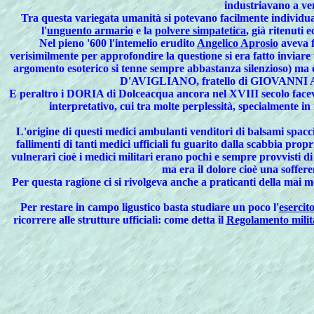
industriavano a ve
Tra questa variegata umanità si potevano facilmente individ
l'
unguento armario
e la
polvere simpatetica
, già ritenuti 
Nel pieno '600 l'intemelio erudito
Angelico Aprosio
aveva f
verisimilmente per approfondire la questione si era fatto inviar
argomento esoterico si tenne sempre abbastanza silenzioso) ma 
D'AVIGLIANO, fratello di GIOVANNI ANDR
E peraltro i DORIA di Dolceacqua ancora nel XVIII secolo face
interpretativo, cui tra molte perplessità, specialmente in
L'origine di questi
medici ambulanti
venditori di
balsami
spacci
fallimenti di tanti medici ufficiali fu guarito dalla scabbia propr
vulnerari cioè i medici militari erano pochi e sempre provvisti di
ma era il
dolore
cioè una sofferen
Per questa ragione ci si rivolgeva anche a
praticanti
della mai 
Per restare in campo ligustico basta studiare un poco l'
esercit
ricorrere alle strutture ufficiali: come detta il
Regolamento milita