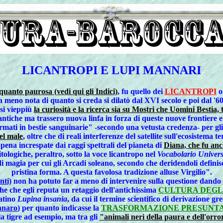
LICANTROPI E LUPI MANNARI
 quanto paurosa (vedi qui gli Indici)
, fu quello dei
LICANTROPI
o
 meno nota di quanto si creda si dilatò dal XVI secolo e poi dal '600
si vieppiù
la curiosità e la ricerca sia su Mostri che Uomini Bestia,
ntiche ma trassero nuova linfa in forza di queste nuove frontiere e
formati in bestie sanguinarie" -secondo una vetusta credenza- per gli 
el male
, oltre che di reali interferenze del satellite sull'ecosistema
pena increspate dai raggi spettrali del pianeta di
Diana, che fu anc
tologiche, peraltro, sotto la voce licantropo nel
Vocabolario Univers
a di magia per cui gli Arcadi soleano, secondo che deridendoli definis
pristina forma. A questa favolosa tradizione alluse Virgilio".
nti)
non ha potuto far a meno di intervenire sulla questione dando 
iche che egli reputa un retaggio dell'antichissima
CULTURA DEGLI 
latino
Lupina insania
, da cui il termine scientifico di derivazione gr
naro
) per quanto indicasse la
TRASFORMAZIONE PRESUNTA 
la tigre ad esempio, ma tra gli
"animali neri della paura e dell'orro