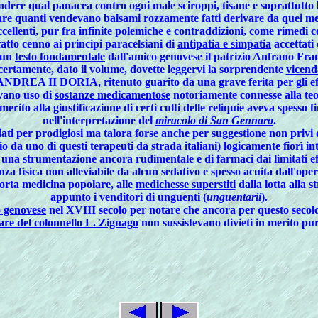
ndere qual panacea contro ogni male sciroppi, tisane e soprattutto 
uare quanti vendevano
balsami
rozzamente fatti derivare da quei me
eccellenti, pur fra infinite polemiche e contraddizioni, come rimedi co
atto cenno ai principi paracelsiani di
antipatia e simpatia
accettati
e un
testo fondamentale
dall'amico genovese il patrizio
Anfrano Fra
certamente, dato il volume, dovette leggervi la sorprendente
vicend
EA II DORIA, ritenuto guarito da una grave ferita per gli effet
vano uso di
sostanze medicamentose
notoriamente connesse alla teo
 merito alla giustificazione di certi culti delle reliquie aveva spes
nell'interpretazione del
miracolo di San Gennaro
.
ati per prodigiosi ma talora forse anche per suggestione non privi d
io da uno di questi terapeuti da strada italiani) logicamente fiorì in
 una strumentazione ancora rudimentale e di farmaci dai limitati eff
za fisica non alleviabile da alcun sedativo e spesso acuita dall'ope
morta
medicina popolare
, alle
medichesse superstiti
dalla lotta alla s
appunto i
venditori di unguenti (
unguentarii
)
.
o genovese
nel XVIII secolo per notare che ancora per questo secolo 
re del colonnello L. Zignago
non sussistevano divieti in merito pur