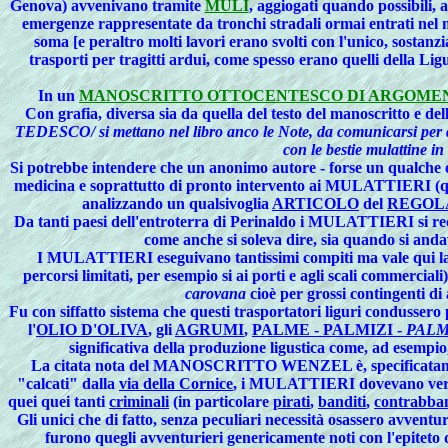
Genova
) avvenivano tramite
MULI
, aggiogati quando possibili, 
emergenze rappresentate da tronchi stradali ormai entrati nel
soma [e peraltro molti lavori erano svolti con l'unico, sostanzi
trasporti per tragitti ardui, come spesso erano quelli della Lig
In un
MANOSCRITTO OTTOCENTESCO DI ARGOME
Con grafia, diversa sia da quella del testo del manoscritto e della
TEDESCO/ si mettano nel libro anco le Note, da comunicarsi per qu
con le bestie mulattine in
Si potrebbe intendere che un anonimo autore - forse un qualche es
medicina e soprattutto di pronto intervento ai MULATTIERI (q
analizzando un qualsivoglia
ARTICOLO
del
REGOL
Da tanti paesi dell'entroterra di Perinaldo i MULATTIERI si recav
come anche si soleva dire, sia quando si and
I MULATTIERI eseguivano tantissimi compiti ma vale qui l
percorsi limitati, per esempio si ai porti e agli scali commercial
carovana
cioè per grossi contingenti di
Fu con siffatto sistema che questi
trasportatori liguri
condussero pe
l'
OLIO D'OLIVA
, gli
AGRUMI
,
PALME - PALMIZI -
PALM
significativa della produzione ligustica come, ad esempio,
La citata nota del MANOSCRITTO WENZEL è, specificatamente, 
"calcati" dalla
via della Cornice
, i MULATTIERI dovevano veri
quei quei tanti
criminali
(in particolare
pirati
,
banditi
,
contrabban
Gli unici che di fatto, senza peculiari necessità osassero avven
furono quegli avventurieri genericamente noti con l'epiteto 