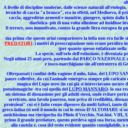
al
A livello di discipline moderne, dalle scienze naturali all'etolog
tecniche di caccia "a branco", era in effetti, nel Medioevo, il p
caccia, aggredirne armenti e mandrie, giungere, spinto dalla fa
diaristica- più di una volta allusione ad insidiose in
Il terrore, non immotivato, contro la grande fiera europea fu pu
ma prima che queste armi comparissero la lotta non era facile s
PREDATORI
:
i motivi di preoccupazione non erano peraltro im
(per quanto spesso enfatizzate nella 
La specie, sull'orlo dell'estinzione, è diventata
Negli ultimi 25 anni però, partendo dal PARCO NAZIONALE d'
e tosco-marchigiano sin all'entroterra di 
Oltrepassati i confini della ragione il mito, falso, del LUPO
paure collettive, da cui l'animale emergeva sempre più caricato 
magica del Lupo nero (in cui già si intrecciavano oscure 
pseudomagiche -tra cui quella del
LUPO MANNARO
- la sua r
un sistema di dissuasione per gli adulti stessi, onde evitare peri
arretrato, una favola paurosa, non priva di credibilità, dissuad
proiezioni" cui si è fatto cenno dipesero da molti fattori, tanto 
greco-latina (si noti il mondo in cui lo stesso D'ALTOMARE si sof
antichissima ma rinvigorita da Plinio il Vecchio, Nat.hist. VIII, 
primo il grande predatore, questo perdeva ogni sua forza, mentre
alla cautela e, cosa del resto evidente quanto consigliabile, a