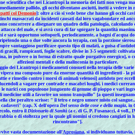
one scientifica che nei Licantropi la memoria dei fatti non venga m
 mediamente pallido, gli occhi diventano asciutti, inetti a vedere in
 patti col Demonio
]: oltre a ciò si vede bene che hanno gli occhi cavi
stinchi massacrati da incidenti causati dal loro vagabondare ed ancor
ssono concorrere a disegnare un quadro della patologia, calcolando 
n attacco del male, e si avrà cura di far sgorgare la quantità massima
ni e sarà opportuno sottoporli, periodicamente, a bagni d'acqua dol
ipetendo una o due volte ancora la terapia, con la porzione sierosa
sempre vantaggioso purificare questo tipo di malati, a guisa d'anti
ti gracili, rampicanti, foglie scabre, divise in 3-5 segmenti: coltiva
na, in polvere o in forma di estratto quale purgativo energico], o 
affezioni mentali e della malinconia in particolare.
ggio dei Licantropi i medicamenti consueti nella terapia delle varie 
i vipera ma composto pure da enorme quantità di ingredienti - la più
tie e rimedio contro i morsi di animali velenosi] antidoto per ecc
nducendoli a vagare per contrade e macabri luoghi, i medici curera
 e le narici con populeone [unguento di gemme di pioppo e vari ingr
 di medicine utili a favorire un sonno tranquillo"
[a questi insegname
he peraltro scrisse: " il tetro e negro umore misto col sangue...fa
e e cadaveri" (cap. X dell'opera
Del senso delle cose e della magia
, in
colo, entro il
Dizionario di Sanità
(a c. di G. P. Fusanacci, 4 voll.,
 rabbia o di stoltezza per la quale gli uomini si credono cangiati in
rincontrano"]
.
avvive vasta documentazione all'
Aprosiana
, si individuano tuttavia