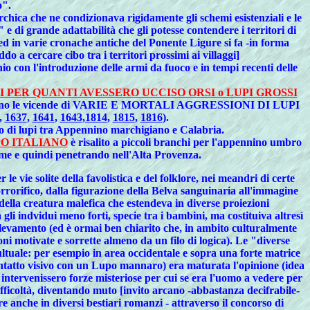
o".
rchica che ne condizionava rigidamente gli schemi esistenziali e le
e di grande adattabilità che gli potesse contendere i territori di
 ed in varie cronache antiche del Ponente Ligure si fa -in forma
do a cercare cibo tra i territori prossimi ai villaggi]
o con l'introduzione delle armi da fuoco e in tempi recenti delle
ER QUANTI AVESSERO UCCISO ORSI o LUPI GROSSI
ono le vicende di VARIE E MORTALI AGGRESSIONI DI LUPI
,
1637
,
1641
,
1643
,
1814
,
1815
,
1816
).
naio di lupi tra Appennino marchigiano e Calabria.
O ITALIANO
è risalito a piccoli branchi per l'appennino umbro
ime e quindi penetrando nell'Alta Provenza.
 solite della favolistica e del folklore, nei meandri di certe
rrorifico, dalla figurazione della Belva sanguinaria all'immagine
 della creatura malefica che estendeva in diverse proiezioni
gli indvidui meno forti, specie tra i bambini, ma costituiva altresì
d'allevamento (ed è ormai ben chiarito che, in ambito culturalmente
oni motivate e sorrette almeno da un filo di logica). Le "diverse
cultuale: per esempio in area occidentale e sopra una forte matrice
contatto visivo con un Lupo mannaro) era maturata l'opinione (idea
 intervenissero forze misteriose per cui se era l'uomo a vedere per
fficoltà, diventando muto [invito arcano -abbastanza decifrabile-
re anche in diversi bestiari romanzi - attraverso il concorso di