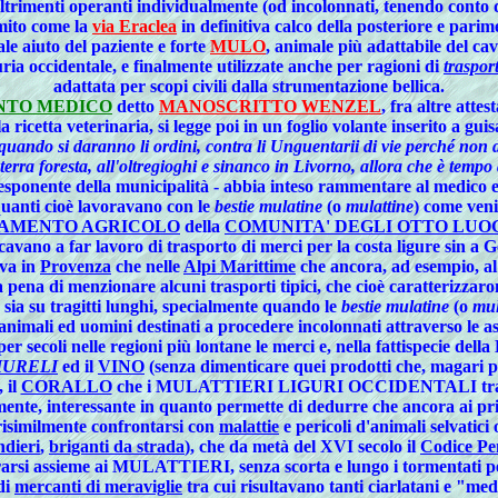
altrimenti operanti individualmente (od incolonnati, tenendo conto 
 mito come la
via Eraclea
in definitiva calco della posteriore e parim
ale aiuto del paziente e forte
MULO
, animale più adattabile del cav
uria occidentale, e finalmente utilizzate anche per ragioni di
traspor
adattata per scopi civili dalla strumentazione bellica.
NTO MEDICO
detto
MANOSCRITTO WENZEL
, fra altre atte
 ricetta veterinaria, si legge poi in un foglio volante inserito a guis
ando si daranno li ordini, contra li Unguentarii di vie perché non d
 terra foresta, all'oltregioghi e sinanco in Livorno, allora che è tempo 
ponente della municipalità - abbia inteso rammentare al medico est
uanti cioè lavoravano con le
bestie mulatine
(o
mulattine
) come veni
AMENTO AGRICOLO
della
COMUNITA' DEGLI OTTO LUO
ano a far lavoro di trasporto di merci per la costa ligure sin a Ge
ava in
Provenza
che nelle
Alpi Marittime
che ancora, ad esempio, a
a pena di menzionare alcuni
trasporti tipici
, che cioè caratterizzaron
i) sia su tragitti lunghi, specialmente quando le
bestie mulatine
(o
mul
 animali ed uomini destinati a procedere incolonnati attraverso le a
r secoli nelle regioni più lontane le
merci
e, nella fattispecie della
URELI
ed il
VINO
(senza dimenticare quei prodotti che, magari p
 il
CORALLO
che i MULATTIERI LIGURI OCCIDENTALI trasporta
interessante in quanto permette di dedurre che ancora ai primi d
similmente confrontarsi con
malattie
e pericoli d'
animali selvatici 
dieri
,
briganti da strada
), che da metà del XVI secolo il
Codice Pe
turarsi assieme ai MULATTIERI, senza scorta e lungo i tormentati per
di
mercanti di meraviglie
tra cui risultavano tanti ciarlatani e "me