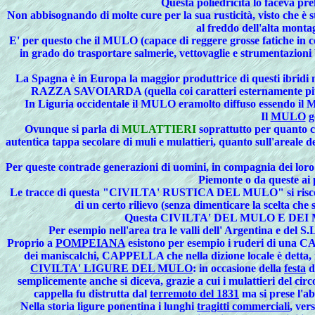
Questa poliedricità lo faceva pre
Non abbisognando di molte cure per la sua rusticità, visto che è s
al freddo dell'alta monta
E' per questo che il MULO (capace di reggere grosse fatic
in grado do trasportare salmerie, vettovaglie e strumentazion
La Spagna è in Europa la maggior produttrice di questi ibridi me
RAZZA SAVOIARDA (quella coi caratteri esternamente più s
In Liguria occidentale il MULO eramolto diffuso essendo il MU
Il
MULO
g
Ovunque si parla di
MULATTIERI
soprattutto per quanto co
autentica tappa secolare di
muli e mulattieri
, quanto sull'areale d
Per queste contrade generazioni di uomini, in compagnia dei loro
Piemonte o da queste ai 
Le tracce di questa "CIVILTA' RUSTICA DEL MULO" si riscontra
di un certo rilievo (senza dimenticare la scelta che 
Questa
CIVILTA' DEL MULO E DEI
Per
esempio nell'area tra le valli dell' Argentina e del S.
Proprio a
POMPEIANA
esistono per esempio i ruderi di una 
dei maniscalchi, CAPPELLA che nella dizione locale è detta
CIVILTA' LIGURE DEL MULO
: in occasione della
festa
d
semplicemente anche si diceva, grazie a cui i
mulattieri
del circ
cappella fu distrutta dal
terremoto del 1831
ma si prese l'ab
Nella storia ligure ponentina i lunghi
tragitti commerciali
, vers