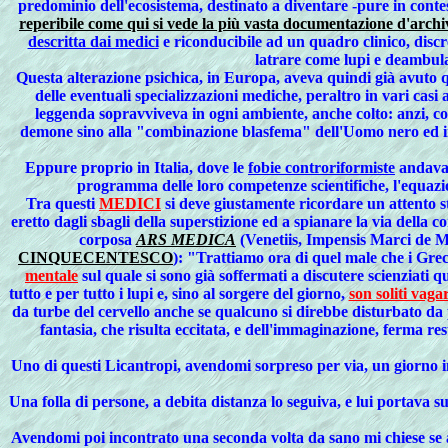
predominio dell'ecosistema, destinato a diventare -pure in cont
reperibile come qui si vede la più vasta documentazione d'archi
descritta dai medici
e riconducibile ad un quadro clinico, discre
latrare come lupi e deambula
Questa alterazione psichica, in Europa, aveva quindi già avuto qu
delle eventuali specializzazioni mediche, peraltro in vari casi
leggenda sopravviveva in ogni ambiente, anche colto: anzi, con
demone sino alla "combinazione blasfema" dell'Uomo nero ed in qu
Eppure proprio in Italia, dove le
fobie controriformiste
andavan
programma delle loro competenze scientifiche, l'equaz
Tra questi
MEDICI
si deve giustamente ricordare un attento s
eretto dagli sbagli della superstizione ed a spianare la via della c
corposa
ARS MEDICA
(Venetiis, Impensis Marci de Ma
CINQUECENTESCO
):
"Trattiamo ora di quel male che i Gre
mentale
sul quale si sono già soffermati a discutere scienziati q
tutto e per tutto i lupi e, sino al sorgere del giorno,
son soliti vaga
da turbe del cervello anche se qualcuno si direbbe disturbato da 
fantasia, che risulta eccitata, e dell'immaginazione, ferma r
Uno di questi Licantropi, avendomi sorpreso per via, un giorno in 
Una folla di persone, a debita distanza lo seguiva, e lui portava su
Avendomi poi incontrato una seconda volta da sano mi chiese se av