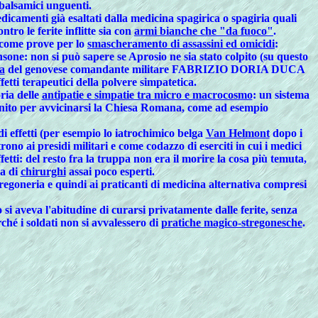
balsamici unguenti.
dicamenti già esaltati dalla
medicina spagirica
o
spagiria
quali
ntro le ferite inflitte sia con
armi bianche che "da fuoco"
.
 come prove per lo
smascheramento di assassini ed omicidi
:
nsone
: non si può sapere se Aprosio ne sia stato colpito (su questo
a
del genovese comandante militare FABRIZIO DORIA DUCA
ti terapeutici della
polvere simpatetica
.
ria delle
antipatie e simpatie tra micro e macrocosmo
: un sistema
so finito per avvicinarsi la Chiesa Romana, come ad esempio
i effetti (per esempio lo iatrochimico belga
Van Helmont
dopo i
trono ai presidi militari e come codazzo di eserciti in cui i medici
etti: del resto fra la truppa non era il morire la cosa più temuta,
ra di
chirurghi
assai poco esperti.
tregoneria e quindi ai
praticanti di medicina alternativa
compresi
si aveva l'abitudine di curarsi privatamente dalle ferite, senza
ché i soldati non si avvalessero di
pratiche magico-stregonesche
.