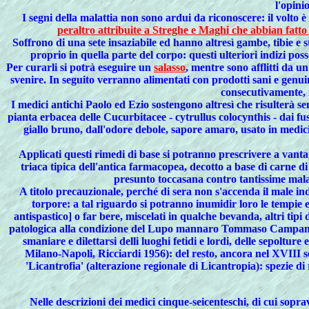
l'opini
I segni della malattia non sono ardui da riconoscere: il volto è
peraltro attribuite a Streghe e Maghi che abbian fatto
Soffrono di una sete insaziabile ed hanno altresì gambe, tibie e 
proprio in quella parte del corpo: questi ulteriori indizi po
Per curarli si potrà eseguire un
salasso
, mentre sono afflitti da u
svenire. In seguito verranno alimentati con prodotti sani e genui
consecutivamente, r
I medici antichi Paolo ed Ezio sostengono altresì che risulterà 
pianta erbacea delle Cucurbitacee - cytrullus colocynthis - dai fus
giallo bruno, dall'odore debole, sapore amaro, usato in medici
Applicati questi rimedi di base si potranno prescrivere a vanta
triaca tipica dell'antica farmacopea, decotto a base di carne d
presunto toccasana contro tantissime malat
A titolo precauzionale, perché di sera non s'accenda il male i
torpore: a tal riguardo si potranno inumidir loro le tempie
antispastico] o far bere, miscelati in qualche bevanda, altri tipi
patologica alla condizione del Lupo mannaro Tommaso Campanella c
smaniare e dilettarsi delli luoghi fetidi e lordi, delle sepoltur
Milano-Napoli, Ricciardi 1956): del resto, ancora nel XVIII se
'Licantrofia' (alterazione regionale di Licantropia): spezie di
Nelle
descrizioni dei medici cinque-seicenteschi, di cui sopr