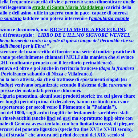
della frequente asperità di
vie
e
percorsi
: senza dimenticare quelle
enti leggentaria
strada di Santa Maria Maddalena
) carichi della
allo e dell'asino, utile in guerra com in pace, capace di onerosi
to sanitario
laddove non poteva intervenire l'
ambulanza volante
stazioni e documenti, una
RICETTA MEDICA PER EQUINI
.
a di frontespizio: "
LIBRO DE L'ILL.MO SIGNORE WENZEL
ieno tormento contro la gente di questo luogo del Perinaldo che va
delli limoni per li Ebrei
".
ensore del manoscritto di fornire una serie di notizie pratiche di
vano preferibilmente chiamati i MULI alla maniera che si evince
GHI
, confinante proprio con il territorio perinaldenco).
nova ed oltre e poi anche in territorio francese (
dopo la frontiera
l
Portofranco sabaudo di Nizza e Villafranca
).
o la loro attività, sia che si trattasse di
spostamenti singoli
(su
attine
) venivano organizzate secondo il sistema della
caravana
o
sprezze dei malandati percorsi litoranei.
Liguria ponentina
, alcuni suoi prodotti storici: tra cui giova citare
er lunghi periodi prima di decadere, hanno costituito una voce
rono per secoli verso il Piemonte e la "Padania").
el 1800, sugli ardui tragitti che lentamente sarebbero stati
o rinselvatichiti
(anche
linci
ed
orsi
ma soprattutto
lupi
) oltre con
nale di Genova
aveva tentato, con ben limitati successi, di piegare.
corsi del ponente ligustico (specie fra fine XVI e XVIII secolo),
dici di strada" che ancora nei primi decenni del XIX secolo si