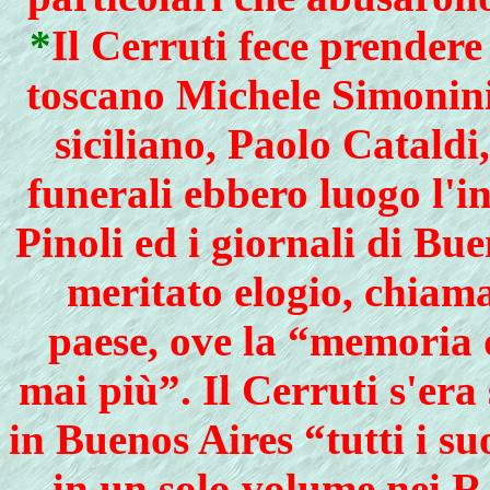
*
Il
Cerruti fece prendere 
toscano Michele Simonini 
siciliano, Paolo Cataldi,
funerali ebbero luogo l'i
Pinoli ed i giornali di Bu
meritato elogio, chiama
paese, ove la “memoria 
mai più”. Il Cerruti s'er
in Buenos Aires “tutti i su
in un solo volume nei R.