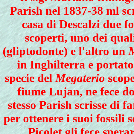
Parish nel 1837-38 ml scr
casa di Descalzi due fo
scoperti, uno dei qua
(gliptodonte) e l'altro un
M
in Inghilterra e portato 
specie del
Megaterio
scope
fiume Lujan, ne fece do
stesso Parish scrisse di fa
per otte­nere i suoi fossili 
Picolet gli fece spera