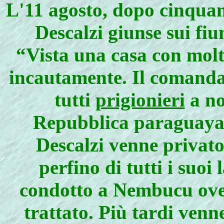
L'11 agosto, dopo cinquant
De­scalzi giunse sui fi
“Vista una casa con molta
incautamente. Il coman­da
tutti
prigionieri
a no
Repubblica paraguayana
Descalzi venne privato 
perfino di tutti i suoi
condotto a Nembucu ove 
trattato. Più tardi venn