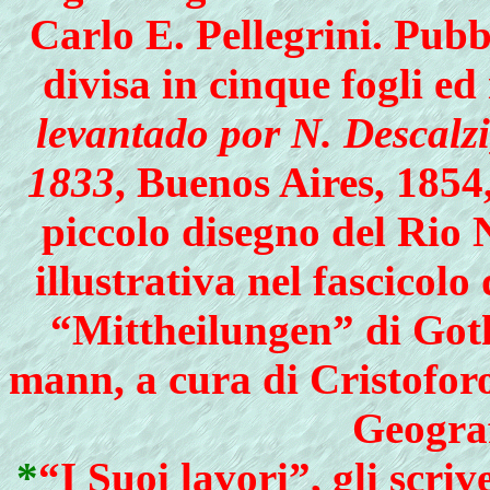
Carlo E. Pellegrini. Pubb
divisa in cinque fogli ed
levantado por N. Descalzi,
1833
, Buenos Aires, 1854
piccolo disegno del Rio 
illustrativa nel fasci­col
“Mittheilungen” di Goth
mann, a cura di Cristoforo
Geograf
*
“
I Suoi lavori”, gli scri