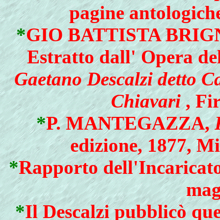
pagine antologiche
*
GIO
BATTISTA BRI
Estratto dall' Opera d
Gaetano Descalzi detto Ca
Chiavari
, Fi­
*
P. MANTEGAZZA,
edizione, 1877, Mi
*
Rapporto dell'Incaricato
mag
*
Il
Descalzi pubblicò ques