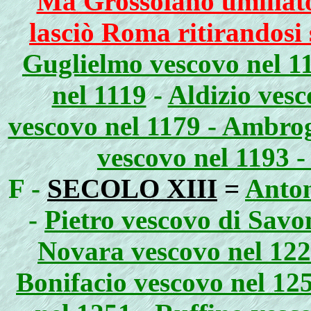
Ma Grossolano umiliato
lasciò Roma ritirandosi 
Guglielmo vescovo nel 11
nel 1119
-
Aldizio vesc
vescovo nel 1179 - Ambrog
vescovo nel 1193 -
F -
SECOLO XIII
=
Anton
-
Pietro vescovo di Sav
Novara vescovo nel 12
Bonifacio vescovo nel 12