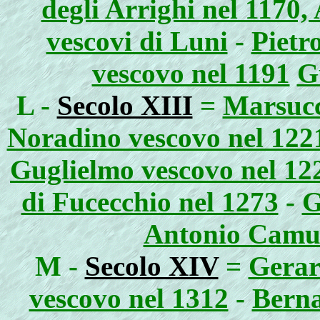
degli Arrighi nel 1170,
vescovi di Luni
-
Pietr
vescovo nel 1191
G
L -
Secolo XIII
=
Marsucc
Noradino vescovo nel 122
Guglielmo vescovo nel 12
di Fucecchio nel 1273
-
G
Antonio Camul
M -
Secolo XIV
=
Gerar
vescovo nel 1312
-
Berna