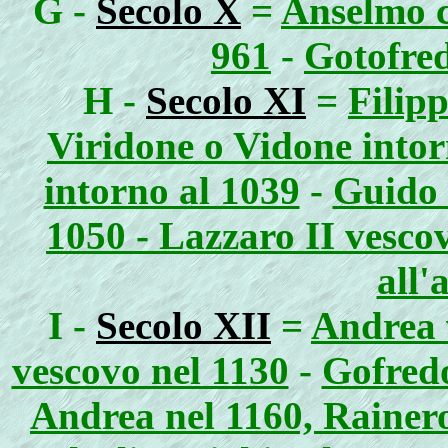
G -
Secolo X
=
Anselmo ci
961
-
Gotofred
H -
Secolo XI
=
Filipp
Viridone o Vidone intor
intorno al 1039
-
Guido 
1050 - Lazzaro II vesco
all'
I -
Secolo XII
=
Andrea 
vescovo nel 1130
-
Gofredo
Andrea nel 1160, Rainer