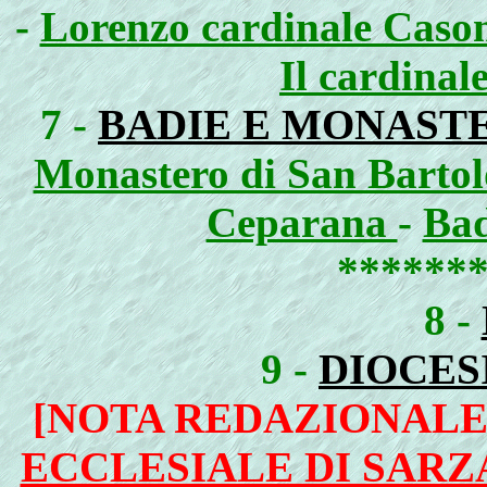
-
Lorenzo cardinale Caso
Il cardinal
7 -
BADIE E MONAST
Monastero di San Barto
Ceparana
-
Bad
******
8 -
9 -
DIOCES
[NOTA REDAZIONALE 
ECCLESIALE DI SARZA