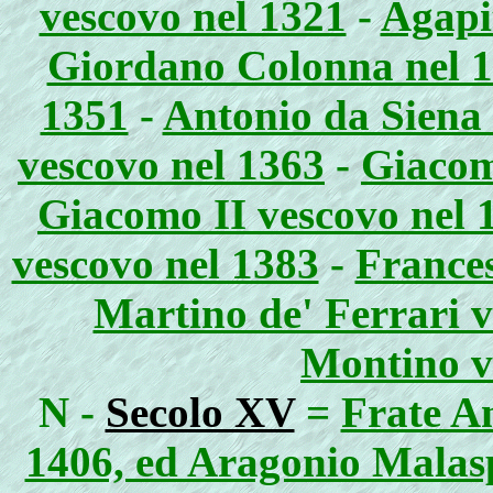
vescovo nel 1321
-
Agapi
Giordano Colonna nel 1
1351
-
Antonio da Siena 
vescovo nel 1363
-
Giacom
Giacomo II vescovo nel 
vescovo nel 1383
-
Frances
Martino de' Ferrari v
Montino v
N -
Secolo XV
=
Frate A
1406, ed Aragonio Malasp