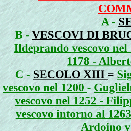
COMM
A -
S
B -
VESCOVI DI BRU
Ildeprando vescovo nel 
1178 - Albert
C -
SECOLO XIII
=
Si
vescovo nel 1200
-
Gugliel
vescovo nel 1252 - Fili
vescovo intorno al 1263
Ardoino v