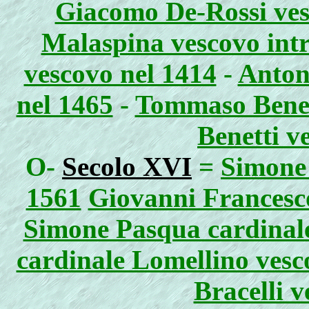
Giacomo De-Rossi ves
Malaspina vescovo int
vescovo nel 1414
-
Anton
nel 1465
-
Tommaso Benett
Benetti v
O-
Secolo XVI
=
Simone 
1561
Giovanni Francesco
Simone Pasqua cardinale
cardinale Lomellino vesc
Bracelli 