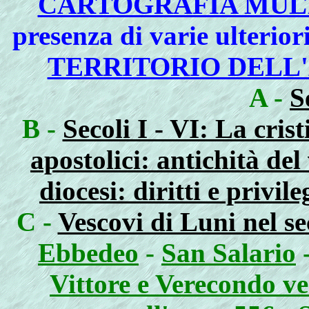
CARTOGRAFIA MUL
presenza di varie ulterior
TERRITORIO DELL'
A -
S
B -
Secoli I - VI: La cris
apostolici: antichità de
diocesi: diritti e privi
C -
Vescovi di Luni nel se
Ebbedeo
-
San Salario
Vittore e Verecondo ve