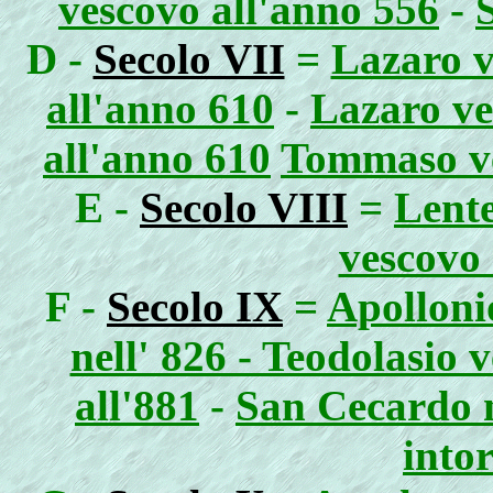
vescovo all'anno 556
-
D -
Secolo VII
=
Lazaro v
all'anno 610
-
Lazaro ve
all'anno 610
Tommaso ve
E -
Secolo VIII
=
Lente
vescovo 
F -
Secolo IX
=
Apolloni
nell' 826 - Teodolasio 
all'881
-
San Cecardo n
into