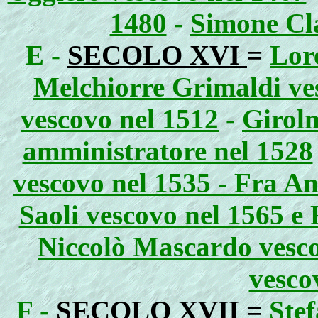
1480
-
Simone Cla
E -
SECOLO XVI
=
Lor
Melchiorre Grimaldi ves
vescovo nel 1512
-
Girol
amministratore nel 1528
vescovo nel 1535 - Fra An
Saoli vescovo nel 1565 e
Niccolò Mascardo vesco
vesco
F -
SECOLO XVII
=
Stef