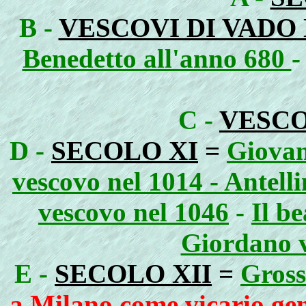
B -
VESCOVI DI VADO 
Benedetto all'anno 680
C -
VESCO
D -
SECOLO XI
=
Giovan
vescovo nel 1014 - Antell
vescovo nel 1046
-
Il b
Giordano v
E -
SECOLO XII
=
Gross
a Milano come vicario gen