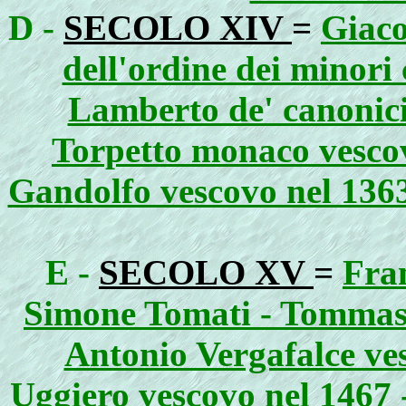
D -
SECOLO XIV
=
Giaco
dell'ordine dei minori
Lamberto de' canonici 
Torpetto monaco vesco
Gandolfo vescovo nel 1363
E -
SECOLO XV
=
Fran
Simone Tomati - Tommaso
Antonio Vergafalce ve
Uggiero vescovo nel 1467