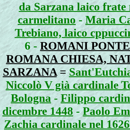
da Sarzana laico frate
carmelitano
-
Maria Ca
Trebiano, laico cppucci
6 -
ROMANI PONTEF
ROMANA CHIESA, NATI
SARZANA
=
Sant'Eutchi
Niccolò V già cardinale 
Bologna
-
Filippo cardin
dicembre 1448
-
Paolo Emi
Zachia cardinale nel 162