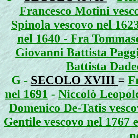
Francesco Motini vesco
Spinola vescovo nel 162
nel 1640 - Fra Tommaso
Giovanni Battista Paggi
Battista Dade
G -
SECOLO XVIII
=
F
nel 1691
-
Niccolò Leopold
Domenico De-Tatis vesco
Gentile vescovo nel 1767 
n