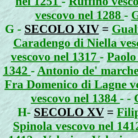
nel 1251
-
Ruffino vesco
vescovo nel 1288
-
G
G -
SECOLO XIV
=
Gual
Caradengo di Niella ves
vescovo nel 1317
-
Paolo
1342
-
Antonio de' marche
Fra Domenico di Lagne ve
vescovo nel 1384
- -
H-
SECOLO XV
=
Fili
Spinola vescovo nel 141