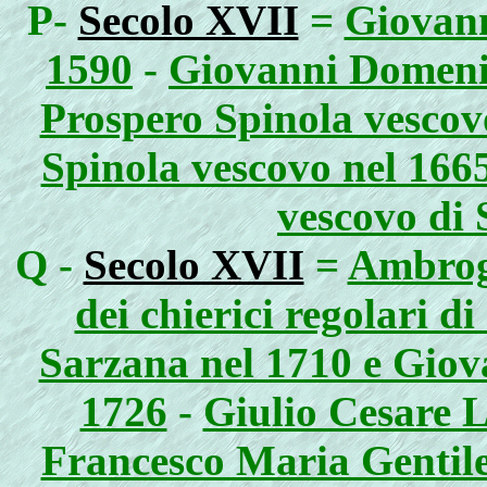
P-
Secolo XVII
=
Giovann
1590
-
Giovanni Domenic
Prospero Spinola vescov
Spinola vescovo nel 166
vescovo di 
Q -
Secolo XVII
=
Ambrogi
dei chierici regolari d
Sarzana nel 1710 e Giov
1726
-
Giulio Cesare L
Francesco Maria Gentile