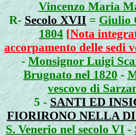
Vincenzo Maria Ma
R-
Secolo XVII
=
Giulio 
1804
[
Nota integrat
accorpamento delle sedi v
-
Monsignor Luigi Scar
Brugnato nel 1820
-
M
vescovo di Sarza
5 -
SANTI ED INSI
FIORIRONO NELLA DI
S. Venerio nel secolo VI
-