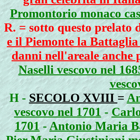
Promontorio monaco cass
R. = sotto questo prelato 
e il Piemonte la Battagli
danni nell'areale anche 
Naselli vescovo nel 168
vesco
H -
SECOLO XVIII
=
Am
vescovo nel 1701
-
Carlo
1701
-
Antonio Maria Ba
Pier Maria Giustiniani m