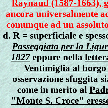
Raynaud (1587-1663), ge
ancora universalmente acc
comunque ad un assoluto s
d. R = superficiale e spes
Passeggiata per la Ligur
1827
eppure nella
lette
Ventimiglia al borgo 
osservazione sfuggita si
come in merito al
Padr
"Monte S. Croce" eresse