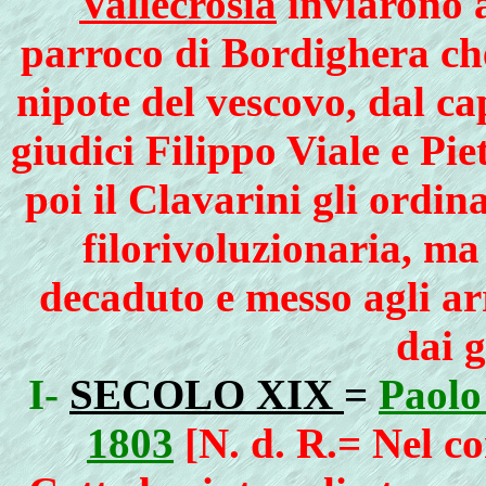
Vallecrosia
inviarono a
parroco di Bordighera che
nipote del vescovo, dal c
giudici Filippo Viale e Pi
poi il Clavarini gli ordi
filorivoluzionaria, ma 
decaduto e messo agli ar
dai 
I-
SECOLO XIX
=
Paolo
1803
[N. d. R.= Nel c