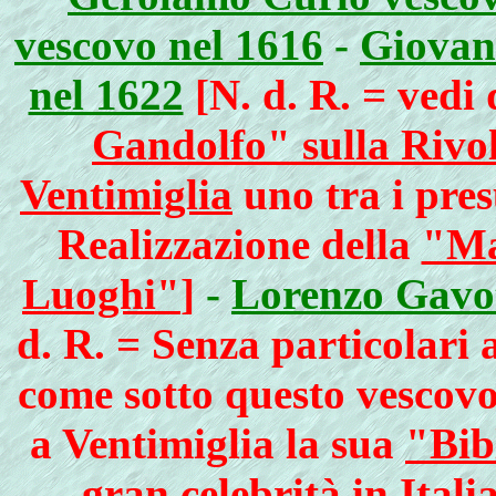
vescovo nel 1616
-
Giovan
nel 1622
[N. d. R. = vedi
Gandolfo" sulla Rivol
Ventimiglia
uno tra i pres
Realizzazione della
"Ma
Luoghi"
]
-
Lorenzo Gavot
d. R. = Senza particolari
come sotto questo vescovo
a Ventimiglia la sua
"Bib
gran celebrità in Italia