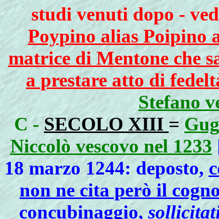
studi venuti dopo - ved
Poypino alias Poipino a
matrice di Mentone che sar
a prestare atto di fedel
Stefano v
C -
SECOLO XIII
=
Gugl
Niccolò vescovo nel 1233
18 marzo 1244: deposto,
c
non ne cita però il cogn
concubinaggio,
sollicita