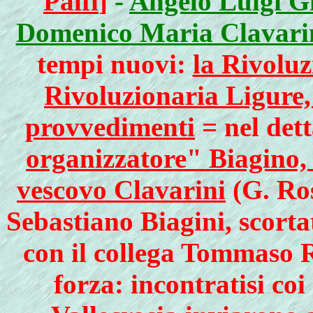
Palfi
]
-
Angelo Luigi Gi
Domenico Maria Clavarin
tempi nuovi:
la Rivoluz
Rivoluzionaria Ligure, 
provvedimenti
= nel dett
organizzatore" Biagino, 
vescovo Clavarini
(G. Ros
Sebastiano Biagini, scort
con il collega Tommaso R
forza: incontratisi coi