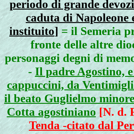
periodo di grande devozi
caduta di Napoleone e
instituito
]
= il Semeria pr
fronte delle altre di
personaggi degni di mem
-
Il padre Agostino, 
cappuccini, da Ventimigl
il beato Guglielmo minore
Cotta agostiniano
[N. d. 
Tenda -citato dal Pe