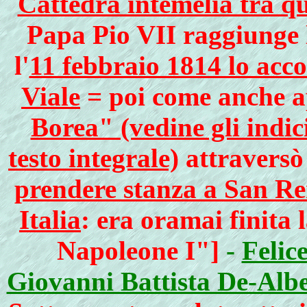
Cattedra intemelia tra qu
Papa Pio VII raggiunge
l'
11 febbraio 1814 lo acco
Viale
= poi come anche a
Borea" (vedine gli indic
testo integrale)
attraversò 
prendere stanza a San Re
Italia
: era oramai finita 
Napoleone I"]
-
Felic
Giovanni Battista De-Albe