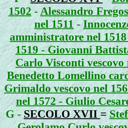
1502
-
Alessandro Fregos
nel 1511
-
Innocenz
amministratore nel 1518 
1519 - Giovanni Battis
Carlo Visconti vescovo 
Benedetto Lomellino card
Grimaldo vescovo nel 15
nel 1572 - Giulio Cesar
G -
SECOLO XVII
=
Ste
Gerolamo Curlo vescov