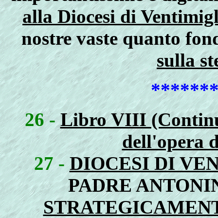
alla Diocesi di Ventimig
nostre vaste quanto fo
sulla s
******
26 -
Libro VIII (Continu
dell'opera 
27 -
DIOCESI DI VE
PADRE ANTONI
STRATEGICAMENT