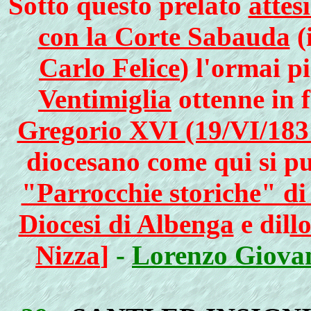
Sotto questo prelato
attes
con la Corte Sabauda
(
Carlo Felice
) l'ormai p
Ventimiglia
ottenne in 
Gregorio XVI (19/VI/183
diocesano come qui si pu
"Parrocchie storiche" di q
Diocesi di Albenga
e dil
l
Nizza
]
-
Lorenzo Giovann