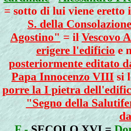
= sotto di lui viene eretto
S. della Consolazione
Agostino"
= il
Vescovo A
erigere l'edificio
e n
posteriormente editato d
Papa Innocenzo VIII
si 
porre la I pietra dell'edif
"Segno della Salutife
da
F -
SECOLO XVI
=
Dom