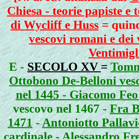
Chiesa - teorie papiste e 
di Wycliff e Huss
= quin
vescovi romani e dei 
Ventimigl
E -
SECOLO XV
=
Tomma
Ottobono De-Belloni ves
nel 1445 - Giacomo Feo
vescovo nel 1467 -
Fra B
1471
-
Antoniotto Pallavi
cardinale
-
Alessandro Fre