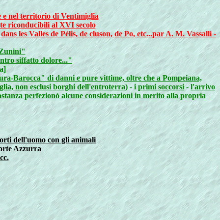
e nel territorio di Ventimiglia
e riconducibili al XVI secolo
s les Valles de Pélis, de cluson, de Po, etc...par A. M. Vassalli -
 Zunini"
tro siffatto dolore..."
a]
ultura-Barocca" di danni e pure vittime, oltre che a Pompeiana,
lia, non esclusi borghi dell'entroterra)
- i
primi soccorsi
-
l'arrivo
costanza perfezionò alcune considerazioni in merito alla propria
rti dell'uomo con gli animali
Morte Azzurra
cc.