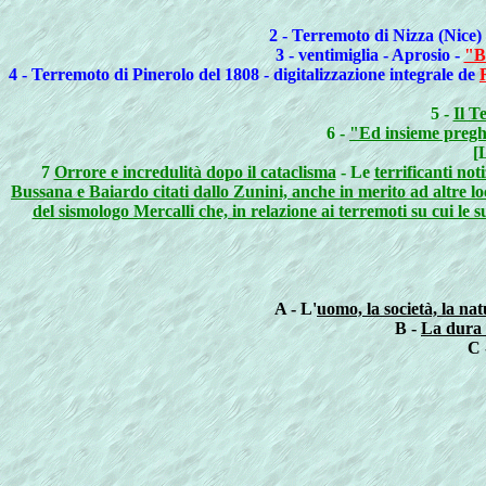
2 - Terremoto di Nizza (Nice)
3 - ventimiglia - Aprosio -
"B
4 - Terremoto di Pinerolo del 1808 - digitalizzazione integrale de
5 -
Il T
6 -
"Ed insieme preghi
[
7
Orrore e incredulità dopo il cataclisma
- Le
terrificanti no
Bussana e Baiardo citati dallo Zunini, anche in merito ad altre lo
del sismologo Mercalli che, in relazione ai terremoti su cui le
A - L'
uomo, la società, la na
B -
La dura 
C 