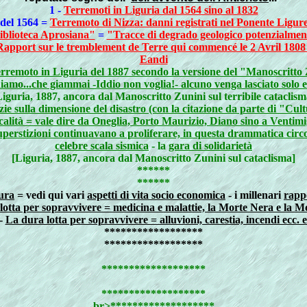
1 -
Terremoti in Liguria dal 1564 sino al 1832
 del 1564 =
Terremoto di Nizza: danni registrati nel Ponente Ligure 
iblioteca Aprosiana"
=
"Tracce di degrado geologico potenzialment
Rapport sur le tremblement de Terre qui commencé le 2 Avril 1808 dan
Eandi
erremoto in Liguria del 1887 secondo la versione del "Manoscritto
amo...che giammai -Iddio non voglia!- alcuno venga lasciato solo en
Liguria, 1887, ancora dal Manoscritto Zunini sul terribile cataclism
tizie sulla dimensione del disastro (con la citazione da parte di "C
calità = vale dire da Oneglia, Porto Maurizio, Diano sino a Ventimig
 superstizioni continuavano a proliferare, in questa drammatica cir
celebre scala sismica
- la
gara di solidarietà
[Liguria, 1887, ancora dal Manoscritto Zunini sul cataclisma]
******
******
tura
= vedi qui vari
aspetti di vita socio economica
- i millenari
rappo
lotta per sopravvivere = medicina e malattie, la Morte Nera e la 
-
La dura lotta per sopravvivere = alluvioni, carestia, incendi ecc. e
******************
******************
*******************
*******************
br>*******************