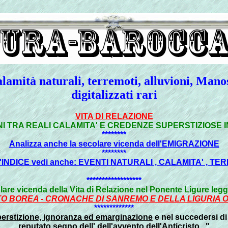
calamità naturali, terremoti, alluvioni, Mano
digitalizzati rari
VITA DI RELAZIONE
IONI TRA REALI CALAMITA' E CREDENZE SUPERSTIZIOSE 
********
Analizza anche la secolare vicenda dell'EMIGRAZIONE
********
ll'INDICE vedi anche: EVENTI NATURALI , CALAMITA' , TE
******************
are vicenda della Vita di Relazione nel Ponente Ligure leggi 
O BOREA - CRONACHE DI SANREMO E DELLA LIGURIA 
*************
erstizione, ignoranza ed emarginazione
e nel succedersi di
reputato segno dell'
dell'avvento dell'Anticristo
..."