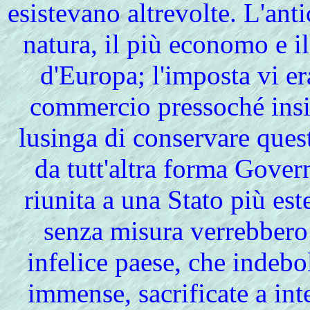
esistevano altrevolte. L'an
natura, il più economo e i
d'Europa; l'imposta vi era
commercio pressoché insig
lusinga di conservare ques
da tutt'altra forma Gover
riunita a una Stato più es
senza misura verrebbero
infelice paese, che indebo
immense, sacrificate a inte