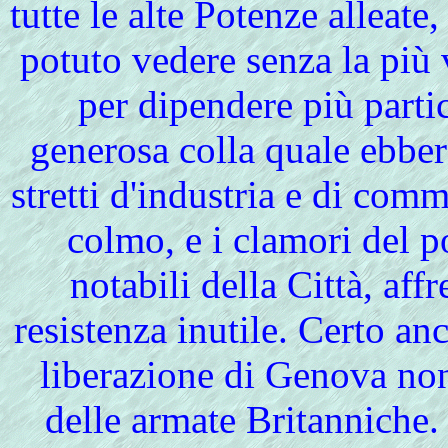
tutte le alte Potenze allea
potuto vedere senza la più v
per dipendere più part
generosa colla quale ebbero,
stretti d'industria e di com
colmo, e i clamori del p
notabili della Città, aff
resistenza inutile. Certo an
liberazione di Genova non
delle armate Britanniche