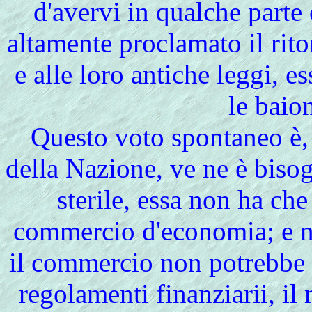
d'avervi in qualche parte 
altamente proclamato il rito
e alle loro antiche leggi, e
le baion
Questo voto spontaneo è,
della Nazione, ve ne è bisogn
sterile, essa non ha che
commercio d'economia; e ne
il commercio non potrebbe 
regolamenti finanziarii, il 