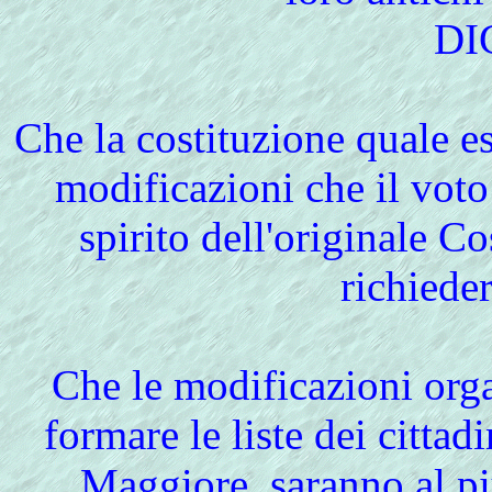
DI
Che la costituzione quale e
modificazioni che il voto
spirito dell'originale 
richieder
Che le modificazioni org
formare le liste dei cittad
Maggiore, saranno al pi