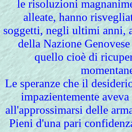
le risoluzioni magnanime
alleate, hanno risvegliat
soggetti, negli ultimi anni,
della Nazione Genovese 
quello cioè di ricuper
momentane
Le speranze che il desideri
impazientemente aveva 
all'approssimarsi delle arma
Pieni d'una pari confidenz