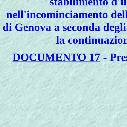
stabilimento d'
nell'incominciamento del
di Genova a seconda degli a
la continuazion
DOCUMENTO 17
- Pre