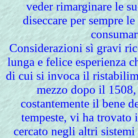
veder rimarginare le s
diseccare per sempre le 
consumare
Considerazioni sì gravi r
lunga e felice esperienza ch
di cui si invoca il ristabil
mezzo dopo il 1508, 
costantemente il bene d
tempeste, vi ha trovato
cercato negli altri siste