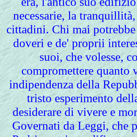
era, l'antico suo edifizi
necessarie, la tranquillità
cittadini. Chi mai potrebbe
doveri e de' proprii intere
suoi, che volesse, c
compromettere quanto v'
indipendenza della Repubb
tristo esperimento del
desiderare di vivere e mor
Governati da Leggi, che per