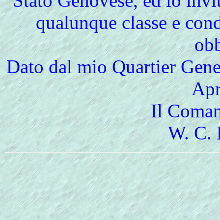
Stato Genovese, ed io invito
qualunque classe e condi
obb
Dato dal mio Quartier Gene
Apr
Il Coman
W. C.