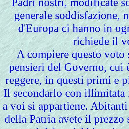
Padri nostri, modificate s
generale soddisfazione, n
d'Europa ci hanno in ogn
richiede il 
A compiere questo voto s
pensieri del Governo, cui è
reggere, in questi primi e 
Il secondarlo con illimitata 
a voi si appartiene. Abitant
della Patria avete il prezzo