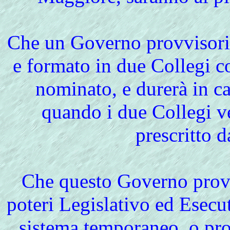
Che un Governo provvisorio 
e formato in due Collegi 
nominato, e durerà in c
quando i due Collegi 
prescritto d
Che questo Governo provv
poteri Legislativo ed Esecu
sistema temporaneo, o pr