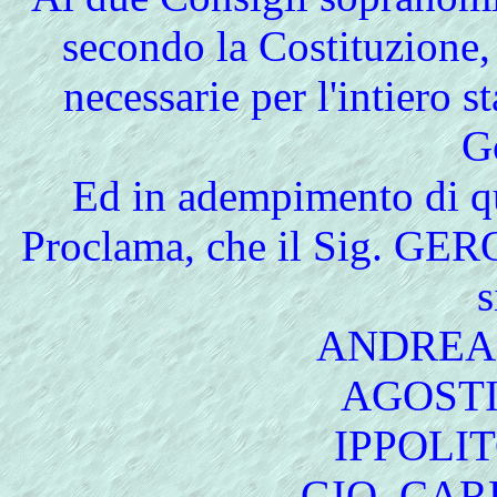
secondo la Costituzione,
necessarie per l'intiero s
G
Ed in adempimento di qu
Proclama, che il Sig. GE
s
ANDREA 
AGOSTI
IPPOLI
GIO. CAR