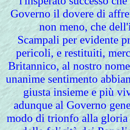
l'insperato successo ch
Governo il dovere di affret
non meno, che dell
Scampali per evidente p
pericoli, e restituiti, m
Britannico, al nostro nome, 
unanime sentimento abbiamo
giusta insieme e più vi
adunque al Governo gene
modo di trionfo alla gloria