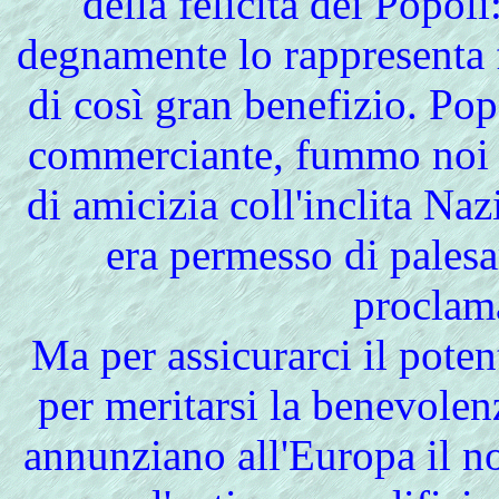
della felicità dei Popoli
degnamente lo rappresenta fr
di così gran benefizio. Po
commerciante, fummo noi s
di amicizia coll'inclita Naz
era permesso di palesar
proclam
Ma per assicurarci il pote
per meritarsi la benevolenz
annunziano all'Europa il n