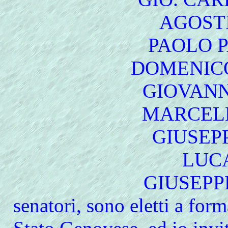
AGOSTI
PAOLO P
DOMENICO
GIOVANN
MARCEL
GIUSEP
LUCA
GIUSEPP
senatori, sono eletti a for