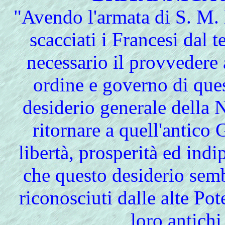
"Avendo l'armata di S. M.
scacciati i Francesi dal 
necessario il provvedere
ordine e governo di que
desiderio generale della 
ritornare a quell'antico
libertà, prosperità ed ind
che questo desiderio semb
riconosciuti dalle alte Poten
loro antichi 