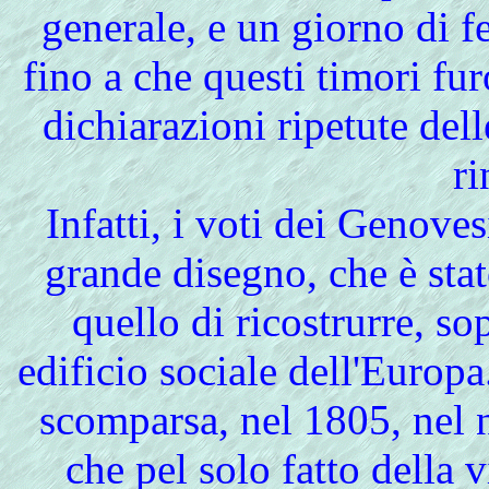
generale, e un giorno di f
fino a che questi timori fu
dichiarazioni ripetute del
ri
Infatti, i voti dei Genove
grande disegno, che è stato
quello di ricostrurre, sop
edificio sociale dell'Euro
scomparsa, nel 1805, nel 
che pel solo fatto della v