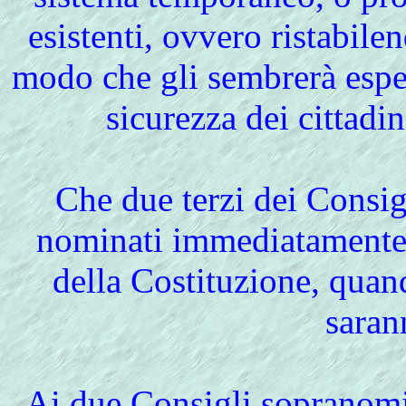
esistenti, ovvero ristabile
modo che gli sembrerà esped
sicurezza dei cittadin
Che due terzi dei Consi
nominati immediatamente, 
della Costituzione, quando
saran
Ai due Consigli sopranomi