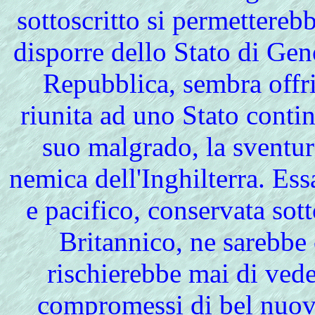
sottoscritto si permetterebb
disporre dello Stato di Gen
Repubblica, sembra offrir
riunita ad uno Stato contin
suo malgrado, la sventur
nemica dell'Inghilterra. Es
e pacifico, conservata sot
Britannico, ne sarebbe
rischierebbe mai di veder
compromessi di bel nuov