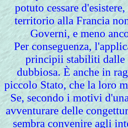
potuto cessare d'esistere
territorio alla Francia no
Governi, e meno anco
Per conseguenza, l'appli
principii stabiliti dall
dubbiosa. È anche in rag
piccolo Stato, che la loro 
Se, secondo i motivi d'una
avventurare delle congettur
sembra convenire agli int