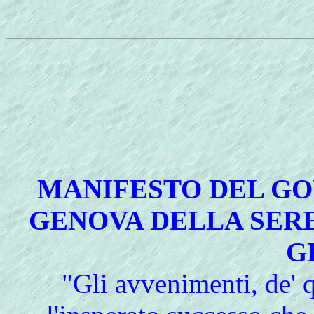
MANIFESTO DEL GO
GENOVA DELLA SERE
G
"Gli avvenimenti, de' q