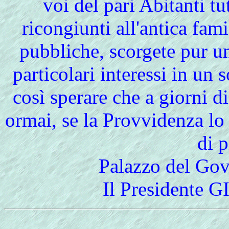
voi del pari Abitanti tut
ricongiunti all'antica fami
pubbliche, scorgete pur una
particolari interessi in u
così sperare che a giorni d
ormai, se la Provvidenza lo
di p
Palazzo del Gov
Il President