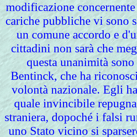
modificazione concernente l
cariche pubbliche vi sono se
un comune accordo e d'una
cittadini non sarà che meg
questa unanimità sono s
Bentinck, che ha riconosci
volontà nazionale. Egli h
quale invincibile repugn
straniera, dopoché i falsi 
uno Stato vicino si sparser