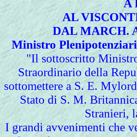
A 
AL VISCON
DAL MARCH. 
Ministro Plenipotenziar
"Il sottoscritto Minist
Straordinario della Repu
sottomettere a S. E. Mylord
Stato di S. M. Britannic
Stranieri, 
I grandi avvenimenti che v