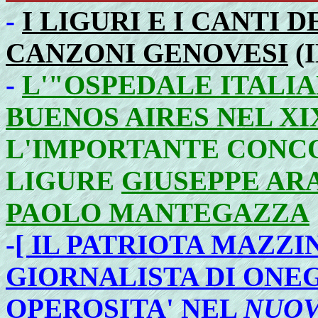
-
I LIGURI E I CANTI 
CANZONI GENOVESI
(I
-
L'"OSPEDALE ITALI
BUENOS AIRES NEL X
L'IMPORTANTE CONC
LIGURE
GIUSEPPE AR
PAOLO MANTEGAZZA
-
[ IL PATRIOTA MAZZ
GIORNALISTA DI ONEG
OPEROSITA' NEL
NUO