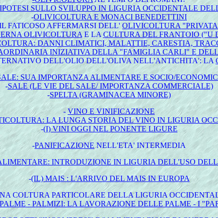
IPOTESI SULLO SVILUPPO IN LIGURIA OCCIDENTALE DEL
-
OLIVICOLTURA E MONACI BENEDETTINI
-IL FATICOSO AFFERMARSI DELL'
OLIVICOLTURA "PRIVATA
ERNA OLIVICOLTURA
E LA
CULTURA DEL FRANTOIO ("U D
ICOLTURA: DANNI CLIMATICI, MALATTIE, CARESTIA, TR
ORDINARIA INIZIATIVA DELLA "FAMIGLIA CARLI" E DELL
TERNATIVO DELL'OLIO DELL'OLIVA NELL'ANTICHITA': LA
SALE: SUA IMPORTANZA ALIMENTARE E SOCIO/ECONOMI
-
SALE (LE VIE DEL SALE/ IMPORTANZA COMMERCIALE)
-
SPELTA (GRAMINACEA MINORE)
-
VINO E VINIFICAZIONE
ITICOLTURA: LA LUNGA STORIA DEL VINO IN LIGURIA OC
-
(I) VINI OGGI NEL PONENTE LIGURE
-
PANIFICAZIONE
NELL'ETA' INTERMEDIA
ALIMENTARE: INTRODUZIONE IN LIGURIA DELL'USO DELL
-
(IL) MAIS : L'ARRIVO DEL MAIS IN EUROPA
NA COLTURA PARTICOLARE DELLA LIGURIA OCCIDENTA
 PALME - PALMIZI: LA LAVORAZIONE DELLE PALME - I "P