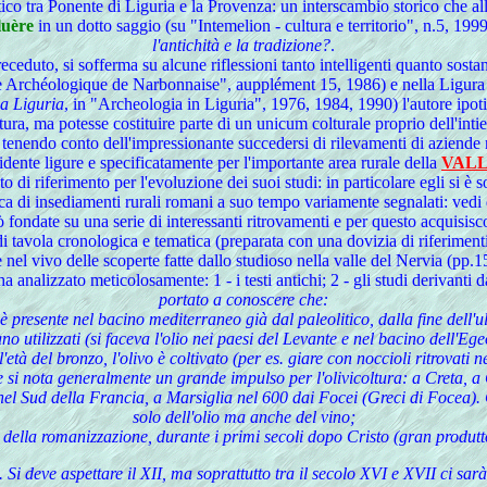
co tra Ponente di Liguria e la Provenza: un interscambio storico che alla
luère
in un dotto saggio (su "Intemelion - cultura e territorio", n.5, 199
l'antichità e la tradizione?
.
ceduto, si sofferma su alcune riflessioni tanto intelligenti quanto sostanz
e Archéologique de Narbonnaise", aupplément 15, 1986) e nella Ligura
lla Liguria
, in "Archeologia in Liguria", 1976, 1984, 1990) l'autore ipotiz
ltura, ma potesse costituire parte di un unicum colturale proprio dell'intie
, tenendo conto dell'impressionante succedersi di rilevamenti di aziende 
cidente ligure e specificatamente per l'importante area rurale della
VALL
o di riferimento per l'evoluzione dei suoi studi: in particolare egli si è 
cca di insediamenti rurali romani a suo tempo variamente segnalati: vedi
fondate su una serie di interessanti ritrovamenti e per questo acquisisc
i tavola cronologica e tematica (preparata con una dovizia di riferiment
 nel vivo delle scoperte fatte dallo studioso nella valle del Nervia (pp.
ha analizzato meticolosamente: 1 - i testi antichi; 2 - gli studi derivanti 
portato a conoscere che:
o è presente nel bacino mediterraneo già dal paleolitico, dalla fine dell'
ivano utilizzati (si faceva l'olio nei paesi del Levante e nel bacino dell'
ll'età del bronzo, l'olivo è coltivato (per es. giare con noccioli ritrovati n
le si nota generalmente un grande impulso per l'olivicoltura: a Creta, a
el Sud della Francia, a Marsiglia nel 600 dai Focei (Greci di Focea). Q
solo dell'olio ma anche del vino;
to della romanizzazione, durante i primi secoli dopo Cristo (gran produtt
. Si deve aspettare il XII, ma soprattutto tra il secolo XVI e XVII ci s