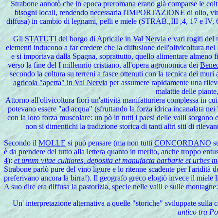
Strabone
annotò che in epoca preromana erano già comparse le coltiva
bisogni locali, rendendo necessaria l'IMPORTAZIONE di olio, vin
diffusa) in cambio di legnami, pelli e miele (STRAB.,III ,4, 17 e IV, 6
Gli
STATUTI
del borgo di Apricale in
Val Nervia
e vari rogiti del
elementi inducono a far credere che la diffusione dell'olivicoltura
e si importava dalla Spagna, soprattutto, quello alimentare almeno fin
verso la fine del I millennio cristiano, all'opera agronomica dei
Bened
secondo la coltura su terreni a fasce ottenuti con la tecnica dei muri
agricola "aperta" in Val Nervia
per assumere rapidamente una rilevan
malattie delle piant
Attorno
all'olivicoltura fiorì un'attività manifatturiera complessa in cu
potevano essere "ad acqua" (sfruttando la forza idrica incanalata nei
con la loro forza muscolare: un pò in tutti i paesi delle valli sorgono 
non si dimentichi la tradizione storica di tanti altri siti di ril
Secondo
il
MOLLE
si può pensare (ma non tutti
CONCORDANO
su
è da prendere del tutto alla lettera quanto in merito, anche troppo entu
4
):
et unum vitae cultiores, deposita et manufacta barbarie et urbes m
Strabone parlò pure del vino ligure e lo ritenne scadente per l'aridità d
preferivano ancora la birra!). Il geografo greco elogiò invece il miele li
A suo dire era diffusa la pastorizia, specie nelle valli e sulle montagne
Un'
interpretazione alternativa a quelle "storiche" sviluppate sulla 
antico tra P