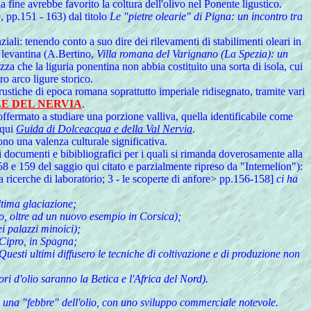
 fine avrebbe favorito la coltura dell'olivo nel Ponente ligustico.
9, pp.151 - 163) dal titolo
Le "pietre olearie" di Pigna: un incontro tra
iali: tenendo conto a suo dire dei rilevamenti di stabilimenti oleari in
 levantina (A.Bertino,
Villa romana del Varignano (La Spezia): un
za che la liguria ponentina non abbia costituito una sorta di isola, cui
ro arco ligure storico.
rustiche di epoca romana soprattutto imperiale ridisegnato, tramite vari
E DEL NERVIA
.
soffermato a studiare una porzione valliva, quella identificabile come
 qui
Guida di Dolceacqua e della Val Nervia
.
ono una valenza culturale significativa.
i documenti e bibibliografici per i quali si rimanda doverosamente alla
158 e 159 del saggio qui citato e parzialmente ripreso da "Intemelion"):
da ricerche di laboratorio; 3 - le scoperte di anfore> pp.156-158]
ci ha
ultima glaciazione;
Egeo, oltre ad un nuovo esempio in Corsica);
ei palazzi minoici);
 Cipro, in Spagna;
uesti ultimi diffusero le tecniche di coltivazione e di produzione non
ori d'olio saranno la Betica e l'Africa del Nord).
arà una "febbre" dell'olio, con uno sviluppo commerciale notevole.