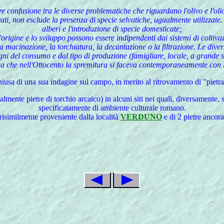
e confusione tra le diverse problematiche che riguardano l'olivo e l'olio
ltivati, non esclude la presenza di specie selvatiche, ugualmente utilizzat
alberi e l'introduzione di specie domesticate;
l'origine e lo sviluppo possono essere indipendenti dai sistemi di coltiv
: la macinazione, la torchiatura, la decantazione o la filtrazione. Le div
i del consumo e dal tipo di produzione (famigliare, locale, a grande sc
 che nell'Ottocento la spremitura si faceva contemporaneamente con il p
iusa di una sua indagine sul campo, in merito al ritrovamento di "pietra
almente pietre di torchio arcaico) in alcuni siti nei quali, diversamente,
specificatamente di ambiente culturale romano.
erisimilmente proveniente dalla località
VERDUNO
e di 2 pietre ancora