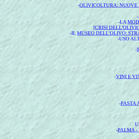
-
OLIVICOLTURA: NUOVE 
-
LA
MOD
[CRISI DELL'OLIV
-IL
MUSEO DELL'OLIVO: STRA
-USO AL
-
-
VINI E V
-
PASTA 
U
-
PALMA -