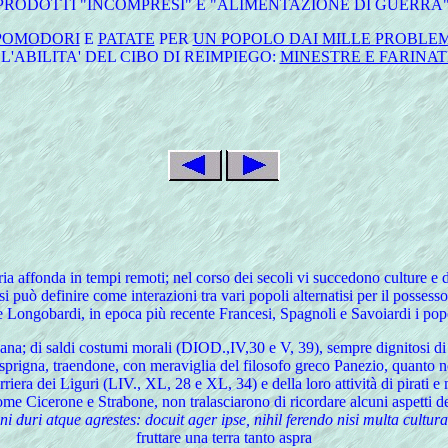
PRODOTTI
"INCOMPRESI" E "ALIMENTAZIONE DI GUERRA"
POMODORI
E
PATATE
PER
UN POPOLO DAI MILLE PROBLEM
[ L'ABILITA' DEL CIBO DI REIMPIEGO:
MINESTRE E FARINAT
ria affonda in tempi remoti; nel corso dei secoli vi succedono culture e
si può definire come interazioni tra vari popoli alternatisi per il posses
e Longobardi, in epoca più recente Francesi, Spagnoli e Savoiardi i pop
ana; di saldi costumi morali (DIOD.,IV,30 e V, 39), sempre dignitosi di 
a asprigna, traendone, con meraviglia del filosofo greco Panezio, quanto n
uerriera dei Liguri (LIV., XL, 28 e XL, 34) e della loro attività di pirat
 come Cicerone e Strabone, non tralasciarono di ricordare alcuni aspetti de
i duri atque agrestes: docuit ager ipse, nihil ferendo nisi multa cultu
fruttare una terra tanto aspra