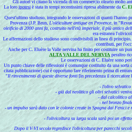
Gli autori vi citano la vicenda di un commercio oleario molto anti
La
loro
ipotesi
è stata in tempi recentissimi ripresa abilmente da
C. E
Quest'ultimo studioso, integrando le osservazioni di quanti l'hanno pre
Provenza (J.P. Brun,
L'oléiculture antique en Provence
, in "Revu
oleificio di 2000 anni fa, costruito nell'età imperiale, il più antico de
era estranea l'olivico
Le affermazioni dello studioso sono condivisibili in linea di principio
contributi, per l'oc
Anche per C. Eluère la Valle nervina ha finito per costituire un punt
ALTA VALLE DEL NERVIA
peraltro ri
Le osservazioni di C. Eluère sono però 
Un punto chiave delle riflessioni è comunque costituito da una sorta d
citata pubblicazione) cui è opportuno fare riferimento prima di entrare
"
Il rinvenimento di queste diverse fonti
[in precedenza il ricercatore 
- l'olivo selvatic
- già dal neolitico gli olivi selvatici ven
- dal calcolitico a
- nel bronzo fina
- un impulso sarà dato con le colonie create in Spagna dai Fenici e n
- l'olivicoltura su larga scala sarà poi un effet
Dopo il V-VI secolo regredisce l'olivicoltura per parecchi secoli