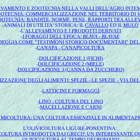
VAMENTO E ZOOTECNIA NELLA VALLI DELL'AGRO INTE
TECNIA: COMMERCIALIZZAZIONE NEL TERRITORIO DI VE
OTECNIA: BANDITE, NORME, PENE, RAPPORTI TRA ALLEV
-ANIMALI DI UTILITA' STORICA: IL
CAVALLO
ED IL
MULO
-L'
ALLEVAMENTO E I PRODOTTI DERIVATI
-
I FORAGGI DELL'EPOCA:
BLAVA - BLAVAE
RDEGGIA COME "TESTIMONI STORICO-DOCUMENTARI" DE
-
CANAPA - CANAPICOLTURA
-
DOLCIFICAZIONE 1 (FICHI)
-
DOLCIFICAZIONE 2 (MIELE)
-
DOLCIFICAZIONE 3 (CANNA DA ZUCCHERO)
ZAZIONE DEGLI ALIMENTI: SPEZIE - LE SPEZIE - VIA DEL
-
LATTICINI E FORMAGGI
-
LINO - COLTURA DEL LINO
-
MACELLAZIONE E CARNI
MICOLTURA: UNA COLTURA ESSENZIALE IN ALIMENTAZI
L
'OLIVICOLTURA LIGURE-PONENTINA:
COLTURA INTRODOTTA DAI GRECI?: UN INTERESSANTE Q
-
OLIVICOLTURA
AL TEMPO DEI ROMANI?