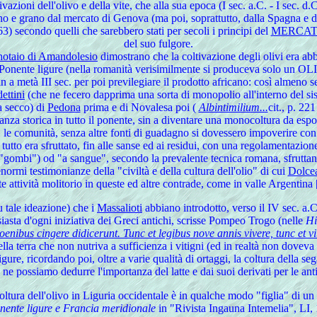
zioni dell'olivo e della vite, che alla sua epoca (I sec. a.C. - I sec. d
o e grano dal mercato di Genova (ma poi, soprattutto, dalla Spagna e 
3) secondo quelli che sarebbero stati per secoli i principi del
MERCAT
del suo fulgore.
notaio di Amandolesio
dimostrano che la coltivazione degli olivi era abb
 nel Ponente ligure (nella romanità verisimilmente si produceva solo
 a metà III sec. per poi previlegiare il prodotto africano: così almeno se
ettini
(che ne fecero dapprima una sorta di monopolio all'interno del sis
 a secco) di
Pedona
prima e di Novalesa poi (
Albintimilium...
cit., p. 22
za storica in tutto il ponente, sin a diventare una monocoltura da esport
e, le comunità, senza altre fonti di guadagno si dovessero impoverire con
i tutto era sfruttato, fin alle sanse ed ai residui, con una regolamentazio
 "gombi") od "a sangue", secondo la prevalente tecnica romana, sfruttando
enormi testimonianze della "civiltà e della cultura dell'olio" di cui
Dolce
evante attività molitorio in queste ed altre contrade, come in valle Argenti
 tale ideazione) che i
Massalioti
abbiano introdotto, verso il IV sec. a.C.
siasta d'ogni iniziativa dei Greci antichi, scrisse Pompeo Trogo (nelle
Hi
oenibus cingere didicerunt. Tunc et legibus nove annis vivere, tunc et 
ella terra che non nutriva a sufficienza i vitigni (ed in realtà non doveva
gure, ricordando poi, oltre a varie qualità di ortaggi, la coltura della seg
: ne possiamo dedurre l'importanza del latte e dai suoi derivati per le ant
coltura dell'olivo in Liguria occidentale è in qualche modo "figlia" di un
onente ligure e Francia meridionale
in "Rivista Ingauna Intemelia", LI,