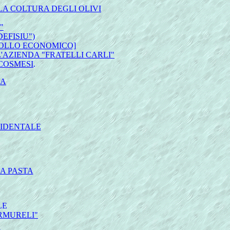
LA COLTURA DEGLI OLIVI
"
EFISIU")
ACOLLO ECONOMICO]
'AZIENDA "FRATELLI CARLI"
COSMESI
.
CA
CIDENTALE
A PASTA
LE
ARMURELI"