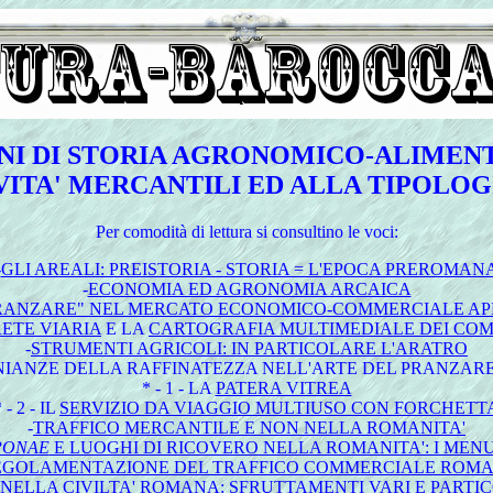
NI DI STORIA AGRONOMICO-ALIMEN
VITA' MERCANTILI ED ALLA TIPOLOG
Per
comodità di lettura si consultino le voci:
-
GLI AREALI: PREISTORIA - STORIA = L'EPOCA PREROMAN
-
ECONOMIA ED AGRONOMIA ARCAICA
 PRANZARE" NEL MERCATO ECONOMICO-COMMERCIALE APE
RETE VIARIA
E LA
CARTOGRAFIA MULTIMEDIALE DEI COM
-
STRUMENTI AGRICOLI: IN PARTICOLARE L'ARATRO
IANZE DELLA RAFFINATEZZA NELL'ARTE DEL PRANZARE
* - 1 - LA
PATERA VITREA
 - 2 - IL
SERVIZIO DA VIAGGIO MULTIUSO CON FORCHETT
-
TRAFFICO MERCANTILE E NON NELLA ROMANITA'
PONAE
E LUOGHI DI RICOVERO NELLA ROMANITA': I MENU
EGOLAMENTAZIONE DEL TRAFFICO COMMERCIALE ROM
 NELLA CIVILTA' ROMANA: SFRUTTAMENTI VARI E PARTI