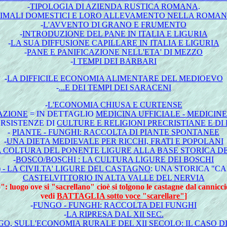
-
TIPOLOGIA DI AZIENDA RUSTICA ROMANA
.
IMALI DOMESTICI E LORO ALLEVAMENTO NELLA ROMAN
-
L'AVVENTO DI GRANO E FRUMENTO
-
INTRODUZIONE DEL PANE IN ITALIA E LIGURIA
-
LA SUA DIFFUSIONE CAPILLARE IN ITALIA E LIGURIA
-
PANE E PANIFICAZIONE NELL'ETA' DI MEZZO
-
I TEMPI DEI BARBARI
-
LA DIFFICILE ECONOMIA ALIMENTARE DEL MEDIOEVO
-
...E DEI TEMPI DEI SARACENI
-
L'ECONOMIA CHIUSA E CURTENSE
LAZIONE
= IN DETTAGLIO
MEDICINA UFFICIALE - MEDICINE
ERSISTENZE DI
CULTURE E RELIGIONI PRECRISTIANE E D
-
PIANTE - FUNGHI: RACCOLTA DI PIANTE SPONTANEE
-
UNA DIETA MEDIEVALE PER RICCHI, FRATI E POPOLANI
UNA COLTURA DEL PONENTE LIGURE ALLA BASE STORICA 
-
BOSCO/BOSCHI : LA CULTURA LIGURE DEI BOSCHI
- LA CIVILTA' LIGURE DEL CASTAGNO
: UNA STORICA "C
CASTELVITTORIO IN ALTA VALLE DEL NERVIA
": luogo ove si "sacrellano" cioè si tolgono le castagne dal canniccio
vedi
BATTAGLIA sotto voce "scarellare"
]
-
FUNGO - FUNGHI: RACCOLTA DEI FUNGHI
-
LA RIPRESA DAL XII SEC.
RGO, SULL'ECONOMIA RURALE DEL XII SECOLO: IL CASO D