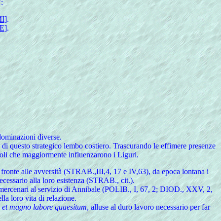
:
I
].
E
].
 dominazioni diverse.
so di questo strategico lembo costiero. Trascurando le effimere presenze
oli che maggiormente influenzarono i Liguri.
fronte alle avversità (STRAB.,III,4, 17 e IV,63), da epoca lontana i
ecessario alla loro esistenza (STRAB., cit.).
i e mercenari al servizio di Annibale (POLIB., I, 67, 2; DIOD., XXV, 2,
lla loro vita di relazione.
ra et magno labore quaesitum
, alluse al duro lavoro necessario per far