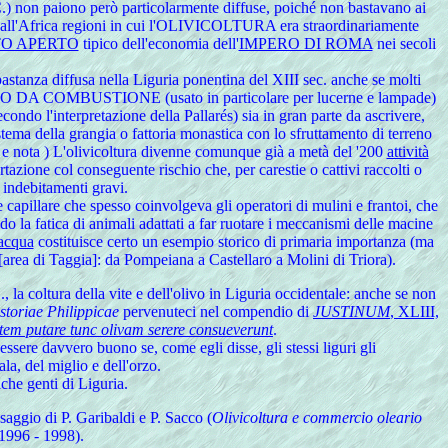
.C.) non paiono però particolarmente diffuse, poiché non bastavano ai
dall'Africa regioni in cui l'OLIVICOLTURA era straordinariamente
O APERTO
tipico dell'economia dell'
IMPERO DI ROMA
nei secoli
astanza diffusa nella Liguria ponentina del XIII sec. anche se molti
 un OLIO DA COMBUSTIONE (usato in particolare per lucerne e lampade)
condo l'interpretazione della Pallarés) sia in gran parte da ascrivere,
tema della grangia o fattoria monastica con lo sfruttamento di terreno
1 e nota )
L'
olivicoltura divenne comunque già a metà del '200
attività
azione col conseguente rischio che, per carestie o cattivi raccolti o
 indebitamenti gravi.
ne capillare che spesso coinvolgeva gli operatori di mulini e frantoi, che
 la fatica di animali adattati a far ruotare i meccanismi delle macine
acqua
costituisce certo un esempio storico di primaria importanza (ma
na [area di Taggia]: da Pompeiana a Castellaro a Molini di Triora).
, la coltura della vite e dell'olivo in Liguria occidentale: anche se non
storiae Philippicae
pervenuteci nel compendio di
JUSTINUM
, XLIII,
vitem putare tunc olivam serere consueverunt
.
 essere davvero buono se, come egli disse, gli stessi liguri gli
ala, del miglio e dell'orzo.
iche genti di Liguria.
 saggio di P. Garibaldi e P. Sacco (
Olivicoltura e commercio oleario
 1996 - 1998).