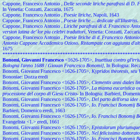
Cappone, Francesco Antonio
,
Delle seconde liriche parafrasi di D.
In Venetia: Conzatti, Zaccaria, 1675
Cappone, Francesco Antonio
,
Poesie liriche
, Napoli, 1643
Cappone, Francesco Antonio
,
Poesie liriche ... dedicate all'Illustris
Cappone, Francesco Antonio
,
Liriche parafrasi di d. Francesco Anto
version latina de' lor piu celebri traduttori
, Venetia: Conzatti, Zaccari
Cappone, Francesco Antonio
,
Poesie liriche di d. Francesco Antonio
Antonio Cappone Accademico Ozioso. Ristampate con aggiunta d'altri s
1675
*******************************************************
Bonomi, Giovanni Francesco
<1626-1705>,
Inuettiua contro gl'irr
Bologna l'anno 1688 / Giouan Francesco Bonomi]
, In Bologna: Rec
Bonomi, Giovanni Francesco <1626-1705>,
Kypridos theoresis, seu 
Bononiae: Dozza eredi
Bonomi, Giovanni Francesco <1626-1705>,
Clementis anni diales li
Bonomi, Giovanni Francesco <1626-1705>,
La manna eucaristica os
processione del corpo di Giesu Cristo
- In Bologna: Barbieri, Domeni
Bonomi, Giovanni Francesco <1626-1705>,
Del parto dell'orsa ide
Bonomi, Giovanni Francesco <1626-1705>,
Io. Francisci Bonomij B
Barbieri, Domenico eredi, 1663
Bonomi, Giovanni Francesco <1626-1705>,
Io. Francisci Bonomij B
Evangelista <1.> eredi, 1661
Bonomi, Giovanni Francesco <1626-1705>,
Epistolarum pluriumque
Bonomi, Giovanni Francesco <1626-1705>,
Nel felicissimo dottorato
Bonomi, Giovanni Francesco <1626-1705>,
Io. Francisci Bonomij B