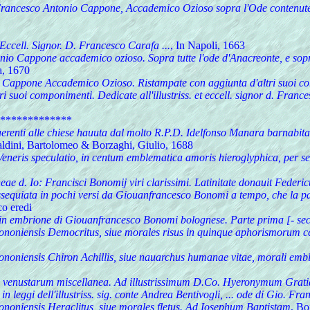
 Francesco Antonio Cappone, Accademico Ozioso sopra l'Ode contenute ne
s. Eccell. Signor. D. Francesco Carafa ...
, In Napoli, 1663
nio Cappone accademico ozioso. Sopra tutte l'ode d'Anacreonte, e sopra 
a, 1670
 Cappone Accademico Ozioso. Ristampate con aggiunta d'altri suoi compo
uoi componimenti. Dedicate all'illustriss. et eccell. signor d. France
*************
iuerenti alle chiese hauuta dal molto R.P.D. Idelfonso Manara barnabita
aldini, Bartolomeo & Borzaghi, Giulio, 1688
Veneris speculatio, in centum emblematica amoris hieroglyphica, per se
neae d. Io: Francisci Bonomij viri clarissimi. Latinitate donauit Federi
sequiata in pochi versi da Giouanfrancesco Bonomi a tempo, che la pa
co eredi
e in embrione di Giouanfrancesco Bonomi bolognese. Parte prima [- sec
ononiensis Democritus, siue morales risus in quinque aphorismorum cen
ononiensis Chiron Achillis, siue nauarchus humanae vitae, morali embl
 venustarum miscellanea. Ad illustrissimum D.Co. Hyeronymum Grati
 in leggi dell'illustriss. sig. conte Andrea Bentivogli, ... ode di Gio. F
ononiensis Heraclitus, siue morales fletus. Ad Iosephum Baptistam
, Bo