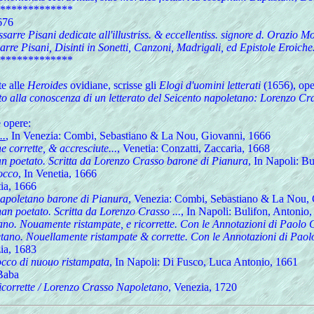
*************
676
sarre Pisani dedicate all'illustriss. & eccellentiss. signore d. Orazio Mo
arre Pisani, Disinti in Sonetti, Canzoni, Madrigali, ed Epistole Eroiche.
*************
te alle
Heroides
ovidiane, scrisse gli
Elogi d'uomini letterati
(1656), ope
o alla conoscenza di un letterato del Seicento napoletano: Lorenzo Cr
e opere:
..
, In Venezia: Combi, Sebastiano
& La Nou, Giovanni, 1666
 corrette, & accresciute...
, Venetia: Conzatti, Zaccaria, 1668
 han poetato. Scritta da Lorenzo Crasso barone di Pianura
, In Napoli: B
occo
, In Venetia, 1666
tia, 1666
o napoletano barone di Pianura
, Venezia: Combi, Sebastiano
& La Nou, 
 han poetato. Scritta da Lorenzo Crasso ...
, In Napoli: Bulifon, Antonio
ano. Nouamente ristampate, e ricorrette. Con le Annotazioni di Paolo 
tano. Nouellamente ristampate & corrette. Con le Annotazioni di Paol
ia, 1683
occo di nuouo ristampata
, In Napoli: Di Fusco, Luca Antonio, 1661
Baba
ricorrette / Lorenzo Crasso Napoletano
, Venezia, 1720