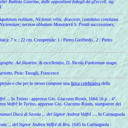
ier Battista Guarino, dalle oppositioni fattegli da gl'eccell. sig.
1
iquitatum notitiam, Niciensis vrbis, dioecesis, comitatus comitatus
io-Niciensium; necnon abbatum Monasterii S. Pontii successiones,
isica: 7 v. ; 22 cm. Comprende: 1 / Pietro Gioffredo , 2 / Pietro
igraphe. Ad illustriss. & excellentiss. D. Nicola Fantonium magn.
ariotto
, Pisis: Tanagli, Francesco
prosio e che per lo stesso compose una
lirica celebrativa
della
rè ..
, In Torino : appresso Gio. Giacomo Rustis, 1664 16 p. ; 4°.
drea Valfrè In Torino
, appresso Gio. Giacomo Rustis, stampatore del
Emanuel Duca di Savoia ... del Signor Andrea Valfrè ...
, In Carmagnola
oia ... del Signor Andrea Valfrè di Bra
, 1645 In Carmagnola :