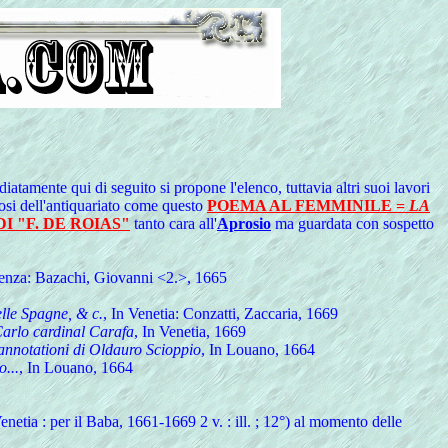
iatamente qui di seguito si propone l'elenco, tuttavia altri suoi lavori
uosi dell'antiquariato come questo
POEMA AL FEMMINILE =
LA
I "F. DE ROIAS"
tanto cara all'
Aprosio
ma guardata con sospetto
cenza: Bazachi, Giovanni <2.>, 1665
lle Spagne, & c.
, In Venetia: Conzatti, Zaccaria, 1669
 Carlo cardinal Carafa
, In Venetia, 1669
 annotationi di Oldauro Scioppio
, In Louano, 1664
o...
, In Louano, 1664
Venetia : per il Baba, 1661-1669 2 v. : ill. ; 12°) al momento delle