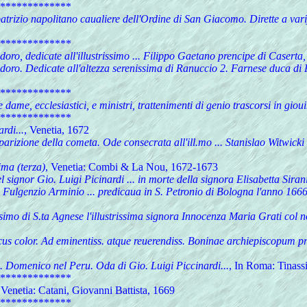
*************
rizio napolitano caualiere dell'Ordine di San Giacomo. Dirette a varij s
*************
doro, dedicate all'illustrissimo ... Filippo Gaetano prencipe di Caserta
odoro. Dedicate all'altezza serenissima di Ranuccio 2. Farnese duca di
*************
 dame, ecclesiastici, e ministri, trattenimenti di genio trascorsi in gio
*************
rdi...
, Venetia, 1672
parizione della cometa. Ode consecrata all'ill.mo ... Stanislao Witwicki
ima (terza)
, Venetia: Combi & La Nou, 1672-1673
 signor Gio. Luigi Picinardi ... in morte della signora Elisabetta Siran
 Fulgenzio Arminio ... predicaua in S. Petronio di Bologna l'anno 1666
ssimo di S.ta Agnese l'illustrissima signora Innocenza Maria Grati co
eroicus color. Ad eminentiss. atque reuerendiss. Boninae archiepisco
s. Domenico nel Peru. Oda di Gio. Luigi Piccinardi...
, In Roma: Tinass
*************
Venetia: Catani, Giovanni Battista, 1669
*************