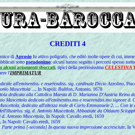
CREDITI 4
mico di
Aprosio
fu attivo poligrafo, che editò molte opere di cui, immed
ubblicati sotto
pseudonimo
: alcuni hanno seguito i percorsi spesso tort
con alcuni argomenti sboccati
, tipici della preziosissima
CELESTINA
D
ere l'
IMPRIMATUR
dicate all'eminentiss. e reuerendiss. sig. cardinale Decio Azzolino
, Pia
tonio Muscettola ...
, In Napoli: Bulifon, Antonio, 1678
tola dedicata alla Cattolica Maesta di D. Marianna D'Austria Reina de
onio Muscettola dedicato all'eminentiss.mo e reuerendiss.mo signore d.
Muscettola, dedicata all'altezza reale di Carlo Emmanuele 2. ... Con le
dell'illustriss. sig. d. Antonio Muscettola. Abbozzate da Oldauro Scioppi
 d. Antonio Muscettola
, In Napoli: Cavallo eredi, 1659
, In Napoli: Cavallo eredi, 1659
. Parte prima [-seconda] In questa nuova impressione accresciute
, In 