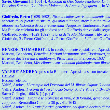
Savio, Giovanni
[fl. 1601>],
Apologia di Gio. Sauio venetiano, D. in d
Faustino Summo, Gio. Pietro Malacreti, & Angelo Ingegnero...
, In V
Gioffredo, Pietro
[1629-1692],
Nicaea ciuitas sacris monumentis illus
sanctorum, & pietate illustrium, qui inibi sunt nati, mortui, aut tum
aliaque ecclesiastica decora recensentur
, Augustae Taurinorum: Rust
Ma l'attuale celebrità fra gli studiosi per il Gioffredo deriva dalla seg
Gioffredo, Pietro <1629-1692>,
Storia delle Alpi Marittime : libri 26 
Gioffredo, 3 / Pietro Gioffredo, 4 / Pietro Gioffredo , 5 / Pietro Gioffr
BENEDETTO MARIOTTI
: fu
corrispondente epistolare
di Aprosio 
Mariotti, Benedetto,
Benedicti Mariotti Vertumnus siue Elogiastica, e
Etruriae ducis sereniss. auditorem
, Pisis: Tanagli, Francesco, 1637
Mariotti, Benedetto,
Miscellanea exornationum philologicarum illustri
VALFRE' ANDREA
: presso la Biblioteca Aprosiana si son trovate 
Grillaia
.
Eccone l'elenco:
Valfrè, Andrea,
L' esempio nel Dotorato del M. illustre Signor Gioanm
Valfrè, Andrea,
I ricordi del vecchio zio Signor Andre Valfrè di Bra Do
Sacro Collegio, 1664 8, [1] p. ; 4°.
Valfrè, Andrea ,
I vanti e le promesse di virtù, e di fortuna, genetlia
: appresso Bernardino Colonna 30 p. , 4°., 1645
Valfrè, Andrea,
Le Gratie filatrici, genetliaco nel giorno decimo di 