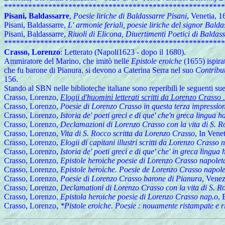
*******************************************************
Pisani, Baldassarre
,
Poesie liriche di Baldassarre Pisani
, Venetia, 1
Pisani, Baldassarre,
L' armonie feriali, poesie liriche del signor Baldas
Pisani, Baldassarre,
Riuoli di Elicona, Diuertimenti Poetici di Baldass
*******************************************************
Crasso, Lorenzo
: Letterato (Napoli1623 - dopo il 1680).
Ammiratore del Marino, che imitò nelle
Epistole eroiche
(1655) ispira
che fu barone di Pianura. si devono a Caterina Serra nel suo
Contribut
156.
Stando al SBN nelle biblioteche italiane sono reperibili le seguenti su
Crasso, Lorenzo,
Elogii d'huomini letterati scritti da Lorenzo Crasso .
Crasso, Lorenzo,
Poesie di Lorenzo Crasso in questa terza impressione
Crasso, Lorenzo,
Istoria de' poeti greci e di que' che'n greca lingua
Crasso, Lorenzo,
Declamazioni di Lorenzo Crasso con la vita di S. R
Crasso, Lorenzo,
Vita di S. Rocco scritta da Lorenzo Crasso
, In Vene
Crasso, Lorenzo,
Elogii di capitani illustri scritti da Lorenzo Crass
Crasso, Lorenzo,
Istoria de' poeti greci e di que' che' in greca lingua
Crasso, Lorenzo,
Epistole heroiche poesie di Lorenzo Crasso napolet
Crasso, Lorenzo,
Epistole heroiche. Poesie de Lorenzo Crasso napole
Crasso, Lorenzo,
Poesie di Lorenzo Crasso barone di Pianura
, Venez
Crasso, Lorenzo,
Declamationi di Lorenzo Crasso con la vita di S. R
Crasso, Lorenzo,
Epistola heroiche poesie di Lorenzo Crasso nap.o
, 
Crasso, Lorenzo,
*Pistole eroiche. Poesie : nouamente ristampate e 