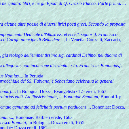
' quattro libri, e ne gli Epodi di Q. Orazio Flacco. Parte prima. ..
,
alcune altre poesie di diuersi lirici poeti greci. Secondo la proposta
nimenti. Dedicate all'illustriss. et eccell. signor d. Francesco
sco Carafa prencipe di Beluedere ..
, In Venetia: Conzatti, Zaccaria,
, gia teologo dell'eminentissimo sig. cardinal Delfino, nel duomo di
x allegorias non inconsone distributa.. / Io. Franciscus Bonomius]
,
cus Nomius...
, In Perugia
rrocchiale de' SS. Fabiano, e Sebastiano celebraua la general
onda]...
, In Bologna: Dozza, Evangelista <1.> eredi, 1667
turias editi. Ad illustrissimum, ... Bononiae Senatum
, Bononi 1q:
emate geminato ad felicitatis portum perducens...
, Bononiae: Dozza,
anum...
, Bononiae: Barbieri erede, 1663
rancesco Bonomi
, In Bologna: Dozza eredi, 1655
noniae: Dozza eredi, 1662