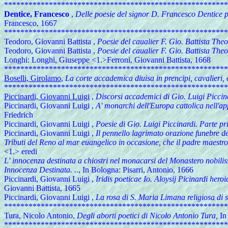
*******************************************************
Dentice, Francesco
,
Delle poesie del signor D. Francesco Dentice pat
Francesco, 1667
*******************************************************
Teodoro, Giovanni Battista
,
Poesie del caualier F. Gio. Battista Theo
Teodoro, Giovanni Battista
,
Poesie del caualier F. Gio. Battista The
Longhi: Longhi, Giuseppe <1.>Ferroni, Giovanni Battista, 1668
*******************************************************
Boselli, Girolamo
,
La corte accademica diuisa in prencipi, cavalieri, e
*******************************************************
Piccinardi, Giovanni Luigi
,
Discorsi accademici di Gio. Luigi Piccina
Piccinardi, Giovanni Luigi
,
A' monarchi dell'Europa cattolica nell'ap
Friedrich
Piccinardi, Giovanni Luigi
,
Poesie di Gio. Luigi Piccinardi. Parte pr
Piccinardi, Giovanni Luigi
,
Il pennello lagrimato orazione funebre del
Tributi del Reno al mar euangelico in occasione, che il padre maestro
<1.> eredi
L' innocenza destinata a chiostri nel monacarsi del Monastero nobili
Innocenza Destinata. ..
, In Bologna: Pisarri, Antonio, 1666
Piccinardi, Giovanni Luigi
,
Iridis poeticae Io. Aloysij Picinardi h
Giovanni Battista, 1665
Piccinardi, Giovanni Luigi
,
La rosa di S. Maria Limana religiosa di 
*******************************************************
Tura, Nicolo Antonio,
Degli aborti poetici di Nicolo Antonio Tura,
In 
*******************************************************