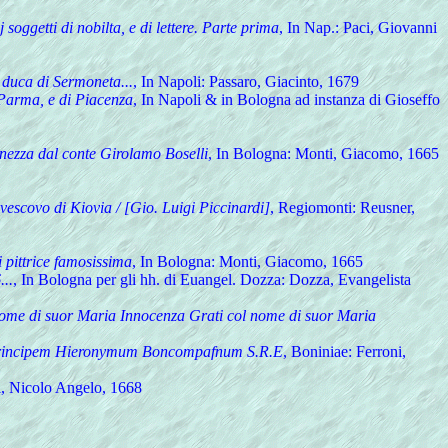
oggetti di nobilta, e di lettere. Parte prima
, In Nap.: Paci, Giovanni
, duca di Sermoneta...
, In Napoli: Passaro, Giacinto, 1679
 Parma, e di Piacenza
, In Napoli & in Bologna ad instanza di Gioseffo
uinezza dal conte Girolamo Boselli
, In Bologna: Monti, Giacomo, 1665
 vescovo di Kiovia / [Gio. Luigi Piccinardi]
, Regiomonti: Reusner,
i pittrice famosissima
, In Bologna: Monti, Giacomo, 1665
...
, In Bologna per gli hh. di Euangel. Dozza: Dozza, Evangelista
l nome di suor Maria Innocenza Grati col nome di suor Maria
pum principem Hieronymum Boncompafnum S.R.E
, Boniniae: Ferroni,
i, Nicolo Angelo, 1668