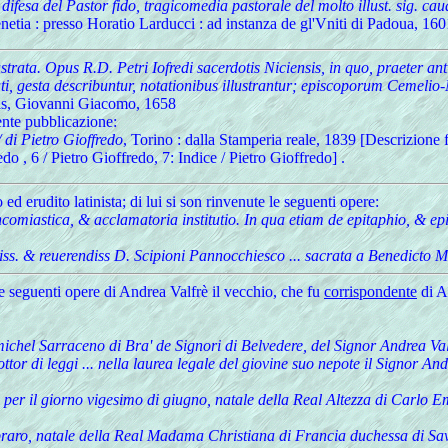
ifesa del Pastor fido, tragicomedia pastorale del molto illust. sig. caual
enetia : presso Horatio Larducci : ad instanza de gl'Vniti di Padoua, 160
trata. Opus R.D. Petri Iofredi sacerdotis Niciensis, in quo, praeter ant
ulati, gesta describuntur, notationibus illustrantur; episcoporum Cemel
is, Giovanni Giacomo, 1658
uente pubblicazione:
/ di Pietro Gioffredo
, Torino : dalla Stamperia reale, 1839 [Descrizione f
edo , 6 / Pietro Gioffredo, 7: Indice / Pietro Gioffredo] .
ed erudito latinista; di lui si son rinvenute le seguenti opere:
ncomiastica, & acclamatoria institutio. In qua etiam de epitaphio, & ep
ss. & reuerendiss D. Scipioni Pannocchiesco ... sacrata a Benedicto M
le seguenti opere di Andrea Valfrè il vecchio, che fu
corrispondente
di A
ichel Sarraceno di Bra' de Signori di Belvedere, del Signor Andrea Valf
ttor di leggi ... nella laurea legale del giovine suo nepote il Signor An
co. per il giorno vigesimo di giugno, natale della Real Altezza di Carlo 
febraro, natale della Real Madama Christiana di Francia duchessa di Sav