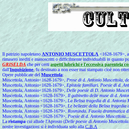
Il patrizio napoletano
ANTONIO MUSCETTOLA
<1628-1679>, a
rimasero inediti e manoscritti o difficilmente individuabili in quanto p
GRISELDA
che per certi
aspetti lubrichi e l'eccessiva parentela 
dall'
Inquisizione
, fu destinato a non esser mai stampato cioè non otten
Opere pubblicate del
Muscettola
:
Muscettola, Antonio<1628-1679>,
Prose di d. Antonio Muscettola, de
Muscettola, Antonio<1628-1679>,
Epistole familiari. Poesie di d. An
Muscettola, Antonio<1628-1679>,
Delle poesie di D. Antonio Muscet
Muscettola, Antonio <1628-1679>,
Il gabinetto delle muse di d. Ant
Muscettola, Antonio <1628-1679>,
La Belisa tragedia di d. Antonio 
Muscettola, Antonio <1628-1679>,
Le bellezze della Belisa tragedia 
Muscettola, Antonio <1628-1679>,
Rosminda. Fauola drammatica di
Muscettola, Antonio <1628-1679>,
Poesie di d. Antonio Muscettola...
La
ristampa
cui allude l'Aprosio (
Delle poesie di Antonio Muscettola
nostre investigazioni si è individuata solo alla
C.B.A