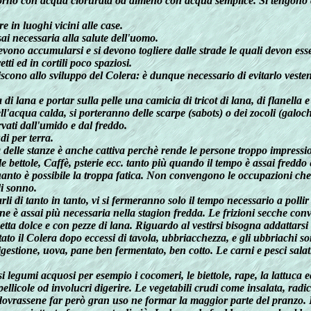
giorno con acqua clorurata od almeno con acqua semplice. Si tengono ch
 in luoghi vicini alle case.
sai necessaria alla salute dell'uomo.
 devono accumularsi e si devono togliere dalle strade le quali devon ess
tti ed in cortili poco spaziosi.
scono allo sviluppo del Colera: è dunque necessario di evitarlo veste
di lana e portar sulla pelle una camicia di tricot di lana, di flanella 
ll'acqua calda, si porteranno delle scarpe (sabots) o dei zocoli (galoc
vati dall'umido e dal freddo.
i per terra.
delle stanze è anche cattiva perchè rende le persone troppo impression
e bettole, Caffè, psterie ecc. tanto più quando il tempo è assai freddo
uanto è possibile la troppa fatica. Non convengono le occupazioni che 
di sonno.
li di tanto in tanto, vi si fermeranno solo il tempo necessario a polli
 è assai più necessaria nella stagion fredda. Le frizioni secche conv
tta dolce e con pezze di lana. Riguardo al vestirsi bisogna addattarsi
tato il Colera dopo eccessi di tavola, ubbriacchezza, e gli ubbriachi so
le digestione, uova, pane ben fermentato, ben cotto. Le carni e pesci s
 legumi acquosi per esempio i cocomeri, le biettole, rape, la lattuca ec
o pellicole od involucri digerire. Le vegetabili crudi come insalata, ra
dovrassene far però gran uso ne formar la maggior parte del pranzo. De