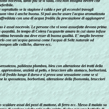
sono nocevoli, tanto più se si suda, così non bisogna bevere che
feribile.
rattutto se la stagione è calda e per gli eccessivi travagli
i buon vino è anche buona. Si può anche usare l'acqua aromatizzata
affreddata con una di acqua fredda (la precauzione di aggiungervi
iuno è assai nocevole. Le persone che vi sono assuefatte devono prima
a quantità. In tempo di Colera l'acquavite amara in cui siano infuse
n'ottima bevanda ma deve esser di buona qualità. E' meglio beverne
larlo con un'acqua gassosa come l'acqua di Seltz naturale od
pongon alle colliche, diarree ecc.
sensatezza, palidezza plumbea, bleu con alterazione dei tratti della
e, apprensione, anzietà al petto, e brucciore allo stomaco, borborismi,
ori di freddo lungo il dorso e si prova una sensazione come se si
me la spossatezza, borborismi, alterazione della fisonomia, brucciori
o scaldare assai dei pezzi di mattone, di ferro ecc. Messo il malato su