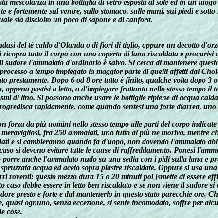
uesta mescolanza in una bottiglia di vetro esposta al sole ed in un luo
e e fortemente sul ventre, sullo stomaco, sulle mani, sui piedi e sott
ale sia disciolto un poco di sapone e di canfora.
ndasi del té caldo d'Olanda o di fiori di tiglio, oppure un decotto d'or
i ricopra tutto il corpo con una coperta di lana riscaldata e procurisi d
 il sudore l'ammalato d'ordinario è salvo. Si cerca di mantenere ques
rocesso a tempo impiegato la maggior parte di quelli affetti dal Chole
to prestamente. Dopo 6 od 8 ore tutto è finito, qualche volta dopo 3 o
 appena postisi a letto, o d'impiegare frattanto nello stesso tempo il t
smi di lino. Si possono anche usare le bottiglie ripiene di acqua cald
rogredisca rapidamente, come quando sentesi una forte diarrea, uno 
n forza da più uomini nello stesso tempo alle parti del corpo indicat
ti meravigliosi, fra 250 ammalati, uno tutto al più ne moriva, mentre 
caldati e si cambieranno quando fa d'uopo, non dovendo l'ammalato ab
caso si devono evitare tutte le cause di raffreddamento. Ponesi l'amm
 porre anche l'ammalato nudo su una sedia con i pidi sulla lana e pren
e spruzzata acqua ed aceto sopra piastre riscaldate. Oppure si usa una
ri roventi: questo mezzo dura 15 o 20 minuti poi [smette di essere effi
caso debbe essere in letto ben riscaldato e se non viene il sudore si 
ore presto e forte e dal mantenerlo in questo stato parecchie ore. Ch
e, quasi ognuno, senza eccezione, si sente incomodato, soffre per alc
le cose.