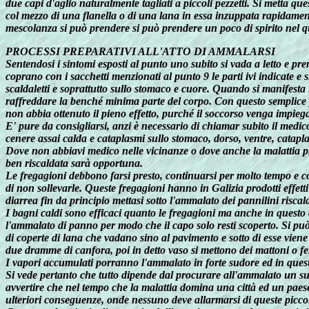
due capi d'aglio naturalmente tagliati a piccoli pezzetti. Si metta q
col mezzo di una flanella o di una lana in essa inzuppata rapidament
mescolanza si può prendere si può prendere un poco di spirito nel qu
PROCESSI PREPARATIVI ALL'ATTO DI AMMALARSI
Sentendosi i sintomi esposti al punto uno subito si vada a letto e pre
coprano con i sacchetti menzionati al punto 9 le parti ivi indicate e s
scaldaletti e soprattutto sullo stomaco e cuore. Quando si manifesta
raffreddare la benché minima parte del corpo. Con questo semplice p
non abbia ottenuto il pieno effetto, purché il soccorso venga impiega
E' pure da consigliarsi, anzi è necessario di chiamar subito il medico,
cenere assai calda e cataplasmi sullo stomaco, dorso, ventre, catapla
Dove non abbiavi medico nelle vicinanze o dove anche la malattia p
ben riscaldata sarà opportuna.
Le fregagioni debbono farsi presto, continuarsi per molto tempo e co
di non sollevarle. Queste fregagioni hanno in Galizia prodotti effet
diarrea fin da principio mettasi sotto l'ammalato dei pannilini ris
I bagni caldi sono efficaci quanto le fregagioni ma anche in questo 
l'ammalato di panno per modo che il capo solo resti scoperto. Si può
di coperte di lana che vadano sino al pavimento e sotto di esse vien
due dramme di canfora, poi in detto vaso si mettono dei mattoni o fer
I vapori accumulati porranno l'ammalato in forte sudore ed in questo 
Si vede pertanto che tutto dipende dal procurare all'ammalato un sud
avvertire che nel tempo che la malattia domina una città ed un paes
ulteriori conseguenze, onde nessuno deve allarmarsi di queste picco