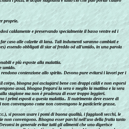
iusi i pozzi, le acque stagnanti e tutto ciò che può portar cattivo
er proprie.
ndosi caldamente e preservando specialmente il basso ventre ed i
e far caso alle calzette di lana. Tali indumenti saranno cambiati e
hes) essendo obbligati di star al freddo od all'umido, in una parola
abili e più esposte alla malattia.
 e umido.
rendono contenzione allo spirito. Devono pure evitarsi i lavori per i
r il corpo, bisogna poi asciugarsi bene con drappi caldi e non esporsi
engono assai, bisogna fregarsi la sera o meglio la mattina e la sera
 alla stagione ma non è prudenza di esser troppo leggieri.
no i primi esposti a questa malattia.. Il nutrimento deve essere di
alati non convengono come non convengono le pasticierie grasse,
c.), si posson usare i pomi di buona qualità, i faggiuoli secchi, le
dicie non convengono. Bisogna esser parchi nell'uso della frutta tanto
vonsi in generale evitar tutti gli alimenti che uno digerisce