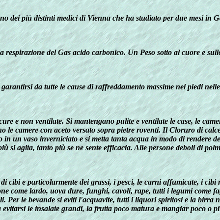
o dei più distinti medici di Vienna che ha studiato per due mesi in Ga
lla respirazione del Gas acido carbonico. Un Peso sotto al cuore e su
 garantirsi da tutte le cause di raffreddamento massime nei piedi nell
 oscure e non ventilate. Si mantengano pulite e ventilate le case, le cam
ino le camere con aceto versato sopra pietre roventi. Il Cloruro di calc
in un vaso inverniciato e si metta tanta acqua in modo di rendere dens
ù si agita, tanto più se ne sente efficacia. Alle persone deboli di po
à di cibi e particolarmente dei grassi, i pesci, le carni affumicate, i cib
tione come lardo, uova dure, funghi, cavoli, rape, tutti i legumi come fa
polli. Per le bevande si eviti l'acquavite, tutti i liquori spiritosi e la
vitarsi le insalate grandi, la frutta poco matura e mangiar poco o pi