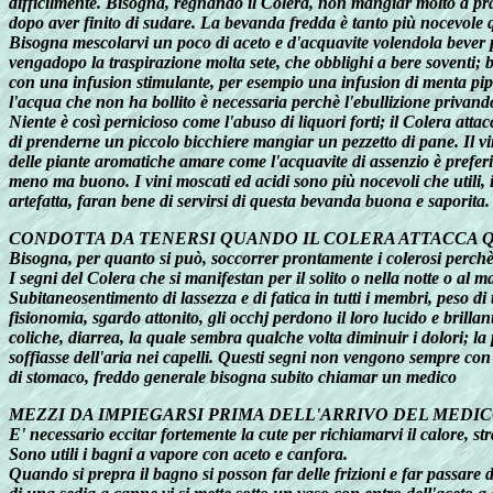
difficilmente. Bisogna, regnando il Colera, non mangiar molto a pran
dopo aver finito di sudare. La bevanda fredda è tanto più nocevole q
Bisogna mescolarvi un poco di aceto e d'acquavite volendola bever pu
vengadopo la traspirazione molta sete, che obblighi a bere soventi;
con una infusion stimulante, per esempio una infusion di menta pip
l'acqua che non ha bollito è necessaria perchè l'ebullizione privando
Niente è così pernicioso come l'abuso di liquori forti; il Colera att
di prenderne un piccolo bicchiere mangiar un pezzetto di pane. Il vi
delle piante aromatiche amare come l'acquavite di assenzio è prefer
meno ma buono. I vini moscati ed acidi sono più nocevoli che utili, 
artefatta, faran bene di servirsi di questa bevanda buona e saporita.
CONDOTTA DA TENERSI QUANDO IL COLERA ATTACCA 
Bisogna, per quanto si può, soccorrer prontamente i colerosi perchè qu
I segni del Colera che si manifestan per il solito o nella notte o al m
Subitaneosentimento di lassezza e di fatica in tutti i membri, peso di
fisionomia, sgardo attonito, gli occhj perdono il loro lucido e brilla
coliche, diarrea, la quale sembra qualche volta diminuir i dolori; la 
soffiasse dell'aria nei capelli. Questi segni non vengono sempre con 
di stomaco, freddo generale bisogna subito chiamar un medico
MEZZI DA IMPIEGARSI PRIMA DELL'ARRIVO DEL MEDI
E' necessario eccitar fortemente la cute per richiamarvi il calore, str
Sono utili i bagni a vapore con aceto e canfora.
Quando si prepra il bagno si posson far delle frizioni e far passare d