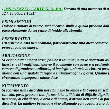
-
]MS. WENZEL, CARTE N. N. MA]
Estratto di una memoria di un
124, 15 ottobre 1831]
PRIMI SINTOMI
Dolore e rumore di ventre, mal di corpo simile a quello prodotto da
particolarmente da un senso di freddo alle stremità.
PRESERVATIVI
Un sistema di vita ben ordinato, particolarmente una dieta regolare,
preoccupato da timore.
ABILITAZIONE
Si evitino tutti i luoghi bassi, paludosi ed umidi, tutte le abitazioni
finestre, e si innaffi ogni giorno il pavimento con aceto e si profum
camera di grandezza ordinaria, si impieghi un'oncia di cloruro posto 
giorno con una spatola di legno e si rimuovi ogni 2 giorni. Quanto pi
circostanze, impiegarne minor dose.
NUTRIMENTO
Si schivino tutti i disordini nei cibi, nelle bevande e la troppa variet
rancido, pasta grassa e non fermentata, tutti i cibi di difficile diges
ben cotto, di cibi di riso, d'orzo e di patate, d'arrosti ben cotti e di 
disordini. La migliore bevanda è vino allungato con acqua. Sono da e