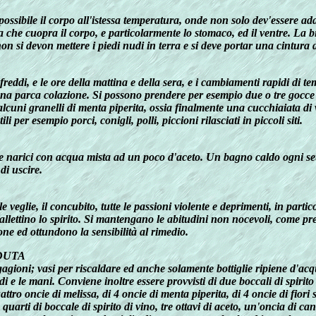
ossibile il corpo all'istessa temperatura, onde non solo dev'essere adat
a che cuopra il corpo, e particolarmente lo stomaco, ed il ventre. La
 si devon mettere i piedi nudi in terra e si deve portar una cintura di l
 freddi, e le ore della mattina e della sera, e i cambiamenti rapidi di t
 una parca colazione. Si possono prendere per esempio due o tre gocce 
d alcuni granelli di menta piperita, ossia finalmente una cucchiaiata 
 per esempio porci, conigli, polli, piccioni rilasciati in piccoli siti.
a e le narici con acqua mista ad un poco d'aceto. Un bagno caldo ogni 
di uscire.
e veglie, il concubito, tutte le passioni violente e deprimenti, in partico
allettino lo spirito. Si mantengano le abitudini non nocevoli, come pre
ne ed ottundono la sensibilità al rimedio.
DUTA
regagioni; vasi per riscaldare ed anche solamente bottiglie ripiene d'ac
di e le mani. Conviene inoltre essere provvisti di due boccali di spirit
ttro oncie di melissa, di 4 oncie di menta piperita, di 4 oncie di fiori si
uarti di boccale di spirito di vino, tre ottavi di aceto, un'oncia di ca