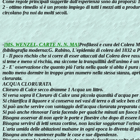
Come regole principali suggerite dall'esperienza sono da proporsi: 1
2 - ottimo rimedio si è un pronto impiego di tutti i mezzi atti a pro
circolano fra noi da molti secoli.
-
]MS. WENZEL, CARTE N. N. MA]
Profilassi e cura del Colera 
(bibliografia moderna:G. Rabino, L'epidemia di colera del 1832 a Pa
1 - Il poco rischio che si corre di esser attaccati dal Colera deve 
si teme e meno si rischia, ma siccome la tranquillità dell'animo è un
2 - E' osservazione che quanto più l'aria nella quale si abita è pura
molto meno dormire in troppo gran numero nella stessa stanza, aprire
clorurata.
ACQUA CLORURATA
Cloruro di Calce secco dramme 1 Acqua un littro.
Si versa sopra il Cloruro di Calce una piccola quantità d'acqua per 
Si chiarifica il liquore e si conserva nei vasi di terra o di selce ben c
Si può anche servire con vantaggio dell'acqua clorurata preparata c
Si può anche rinnovar l'aria facendo per qualche minuti un fuoco
Bisogna osservar di non aprir le porte e finestre che dopo di essere i
Bisogna servirsi di letti senza cortine, non lasciar soggiornar l'ori
L'aria umida delle abitazioni malsane in ogni epoca lo diventa di pi
Bisogna anche mantener pulite le case e sue dipendenze.