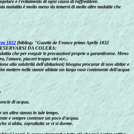
egolare e l'evitamento di ogni causa di raffreddore.
esta malattia è molto meno da temersi di molte altre malattie che
rzo 1832
[bibliog: "Gazette de France primo Aprile 1832
RESERVARSI DA COLERA:
malattia che per eseguir le precauzioni proprie a garantirsene. Meno
a, l'amore, piaceri troppo vivi ecc..
ione alla salubrità dell'abitazioni; bisogna procurar di non abitar e
che mettere nelle stanze abitate un largo vaso contenente dell'acqua
.
 oncie di acqua.
n un altra stanza in tale tempo.
tamente e sempre contener un poco d'acqua.
e si abita, soprattutto se vi si dorme.