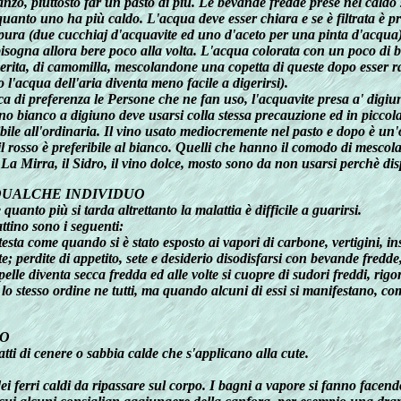
zo, piuttosto far un pasto di più. Le bevande fredde prese nel caldo 
uanto uno ha più caldo. L'acqua deve esser chiara e se è filtrata è pre
ra (due cucchiaj d'acquavite ed uno d'aceto per una pinta d'acqua) sop
 bisogna allora bere poco alla volta. L'acqua colorata con un poco d
erita, di camomilla, mescolandone una copetta di queste dopo esser r
 l'acqua dell'aria diventa meno facile a digerirsi).
acca di preferenza le Persone che ne fan uso, l'acquavite presa a' dig
no bianco a digiuno deve usarsi colla stessa precauzione ed in piccol
ibile all'ordinaria. Il vino usato mediocremente nel pasto e dopo è u
il rosso è preferibile al bianco. Quelli che hanno il comodo di mesco
 La Mirra, il Sidro, il vino dolce, mosto sono da non usarsi perchè dis
QUALCHE INDIVIDUO
anto più si tarda altrettanto la malattia è difficile a guarirsi.
attino sono i seguenti:
 testa come quando si è stato esposto ai vapori di carbone, vertigini, in
nte; perdite di appetito, sete e desiderio disodisfarsi con bevande fredd
pelle diventa secca fredda ed alle volte si cuopre di sudori freddi, rig
lo stesso ordine ne tutti, ma quando alcuni di essi si manifestano, co
CO
atti di cenere o sabbia calde che s'applicano alla cute.
ei ferri caldi da ripassare sul corpo. I bagni a vapore si fanno facend