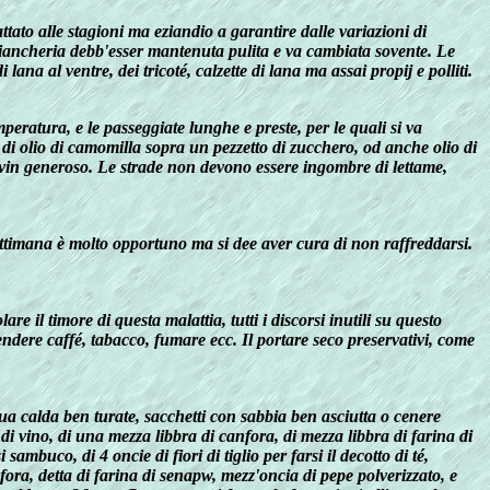
tato alle stagioni ma eziandio a garantire dalle variazioni di
 biancheria debb'esser mantenuta pulita e va cambiata sovente. Le
ana al ventre, dei tricoté, calzette di lana ma assai propij e polliti.
emperatura, e le passeggiate lunghe e preste, per le quali si va
di olio di camomilla sopra un pezzetto di zucchero, od anche olio di
di vin generoso. Le strade non devono essere ingombre di lettame,
settimana è molto opportuno ma si dee aver cura di non raffreddarsi.
lare il timore di questa malattia, tutti i discorsi inutili su questo
ndere caffé, tabacco, fumare ecc. Il portare seco preservativi, come
qua calda ben turate, sacchetti con sabbia ben asciutta o cenere
o di vino, di una mezza libbra di canfora, di mezza libbra di farina di
 sambuco, di 4 oncie di fiori di tiglio per farsi il decotto di té,
nfora, detta di farina di senapw, mezz'oncia di pepe polverizzato, e