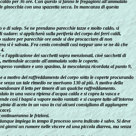
go caldo per 36 ore. Con questo si fanno le fregagioni all'ammalato
o le ginocchia con una spazzetta secca. In mancanza di questa
zo o di salep. Se ne prendano parecchie tazze e molto caldo, si
i sudare: si applicherà sulla periferia del corpo dei ferri caldi,
to sudore per parecchie ore onde si dee procacciare di non
ra si è salvata. Fra cento consimili casi neppur uno se ne dà che
 4.
é o l'applicazione dei sacchetti sopra menzionati, cioè sacchetti di
a, mettendole accanto all'ammalato sotto le coperte.
spesso vomitare e uno spasimo, la mescolanza ricordata al punto 9,
e e a motivo del raffreddamento del corpo sotto le coperte procurando
che senza un tale rimedio ne morivano 130 al più. A motivo della
bandonare il letto per timore di un qualche raffreddamento.
alato in una vasca ripiena d'acqua calda e si copra la vasca e
de così i bagni a vapore molto vantati: e si cuopre tutto all'intorno
 pinta di aceto in un vaso in cui alcuni consigliano di aggiungere
cace].
continueranno le frizioni.
iunque impiega in tempo il processo sovra indicato è salvo. Si deve
uni giorni un rumore nelle viscere ed una piccola diarrea, ma senza