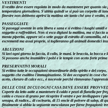
VESTIMENTI
Il vestito deve essere regolato in modo da mantenere per quanto sia p
temperatura giornaliera. S'abbia quindi se si può un corpetto di lan
finestre non debbono aprirsi la mattina sin tanto ché uno è vestito, non
PASSEGGIATE
Si passeggi sovente in aria libera e sana e si evitino i luoghi umidi e
soggetto a raffreddori. Non si esca digiuni la mattina, ma si faccia
menta piperita, oppure sei o sette gogge di estratto di camomilla, e
escrementi ma assai proprie, si toglieranno gli animali domestici inutili
ABLUZIONI
Si lavi ogni giorno la faccia, il collo, le mani, le braccia, la bocc
Si possono anche inumidire i polsi e le tempie con aceto forte prima 
PRESERVATIVI MORALI
Si evitino tutte le occupazioni straordinarie dello spirito e del corpo, l
soggetto che esaltino l'immaginazione. Si dee occuparsi in cose che 
aceto, cloruro di calce ecc., è nocevole perchè rinnovano l'apprensio
DELLE COSE DI CUI OGNI CASA DEVE ESSERE PROVVE
Coperte da letto aatte a mantenere il caldo e pezzi di flanella per f
calda o crusca di grano per ricoprire il ventre e per inviluppare i pie
senapa, di radice... di coclearia, di 15 oncie di polvere di salep, di qua
finalmente si abbia la seguente mescolanza per farne fregagioni: tre q