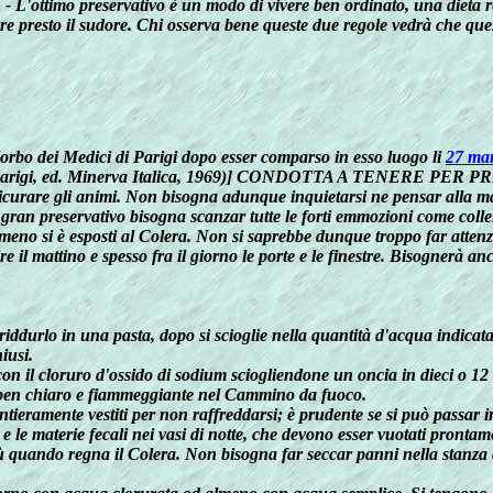
 - L'ottimo preservativo è un modo di vivere ben ordinato, una dieta r
durre presto il sudore. Chi osserva bene queste due regole vedrà che qu
Morbo dei Medici di Parigi dopo esser comparso in esso luogo li
27 ma
rigi, ed. Minerva Italica, 1969)
] CONDOTTA A TENERE PER P
rassicurare gli animi. Non bisogna adunque inquietarsi ne pensar alla 
 gran preservativo bisogna scanzar tutte le forti emmozioni come coller
 meno si è esposti al Colera. Non si saprebbe dunque troppo far attenz
 il mattino e spesso fra il giorno le porte e le finestre. Bisognerà an
riddurlo in una pasta, dopo si scioglie nella quantità d'acqua indicata
hiusi.
on il cloruro d'ossido di sodium sciogliendone un oncia in dieci o 12
 ben chiaro e fiammeggiante nel Cammino da fuoco.
ntieramente vestiti per non raffreddarsi; è prudente se si può passar i
na e le materie fecali nei vasi di notte, che devono esser vuotati pron
ù quando regna il Colera. Non bisogna far seccar panni nella stanza ch