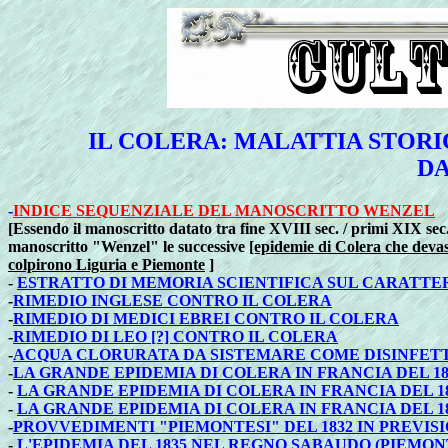
IL COLERA: MALATTIA STORIC
DA
-
INDICE SEQUENZIALE DEL MANOSCRITTO WENZEL
[Essendo il manoscritto datato tra fine XVIII sec. / primi XIX sec.
manoscritto "Wenzel" le successive
[epidemie di Colera che devast
colpirono Liguria e Piemonte
]
-
ESTRATTO DI MEMORIA SCIENTIFICA SUL CARATTER
-
RIMEDIO INGLESE CONTRO IL COLERA
-
RIMEDIO DI MEDICI EBREI CONTRO IL COLERA
-
RIMEDIO DI LEO [?] CONTRO IL COLERA
-
ACQUA CLORURATA DA SISTEMARE COME DISINFETT
-
LA GRANDE EPIDEMIA DI COLERA IN FRANCIA DEL 18
-
LA GRANDE EPIDEMIA DI COLERA IN FRANCIA DEL 
-
LA GRANDE EPIDEMIA DI COLERA IN FRANCIA DEL 
-
PROVVEDIMENTI "PIEMONTESI" DEL 1832 IN PREVI
-
L'EPIDEMIA DEL 1835 NEL REGNO SABAUDO (PIEMONT