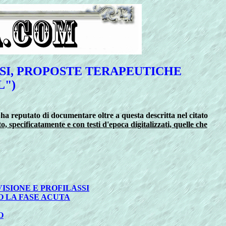
NOSI, PROPOSTE TERAPEUTICHE
L")
 ha reputato di documentare oltre a questa descritta nel citato
, specificatamente e con testi d'epoca digitalizzati, quelle che
VISIONE E PROFILASSI
O LA FASE ACUTA
O