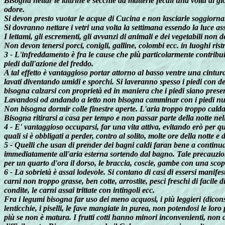
Bisogna nettar le lattrine e secchie da matterie fecali una volta al 
odore.
Si devon presto vuotar le acque di Cucina e non lasciarle soggiornare
Si dovranno nettare i vetri una volta la settimana essendo la luce as
I lettami, gli escrementi, gli avvanzi di animali e dei vegetabili non
Non devon tenersi porci, conigli, galline, colombi ecc. in luoghi ristre
3 - L'infreddamento è fra le cause che più particolarmente contribui
piedi dall'azione del freddo.
A tal effetto è vantaggioso portar attorno al basso ventre una cintura 
lavati diventando umidi e sporchi. Si laveranno spesso i piedi con de
bisogna calzarsi con proprietà ed in maniera che i piedi siano preser
Lavandosi od andando a letto non bisogna camminar con i piedi nud
Non bisogna dormir colle finestre aperte. L'aria troppo troppo calda 
Bisogna ritirarsi a casa per tempo e non passar parte della notte nell
4 - E' vantaggioso occuparsi, far una vita attiva, evitando erò per q
quali si è obbligati a perder, contro al solito, molte ore della notte e 
5 - Quelli che usan di prender dei bagni caldi faran bene a continuar
immediatamente all'aria esterna sortendo dal bagno. Tale precauzione
per un quarto d'ora il dorso, le braccia, coscie, gambe con una scope
6 - La sobrietà è assai lodevole. Si contano di casi di essersi manifes
carni non troppo grasse, ben cotte, arrostite, pesci freschi di faci
condite, le carni assai trittate con intingoli ecc.
Fra i legumi bisogna far uso dei meno acquosi, i più leggieri (diconsi
lenticchie, i piselli, le fave mangiate in purea, non potendosi le lor
più se non è matura. I frutti cotti hanno minori inconvenienti, non 