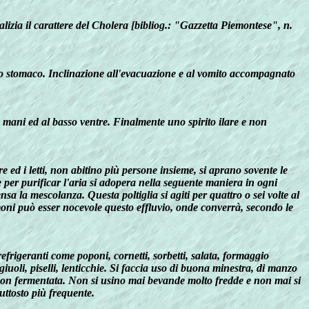
lizia il carattere del Cholera [bibliog.: "Gazzetta Piemontese", n.
llo stomaco. Inclinazione all'evacuazione e al vomito accompagnato
e mani ed al basso ventre. Finalmente uno spirito ilare e non
ere ed i letti, non abitino più persone insieme, si aprano sovente le
e per purificar l'aria si adopera nella seguente maniera in ogni
a la mescolanza. Questa poltiglia si agiti per quattro o sei volte al
lmoni può esser nocevole questo effluvio, onde converrà, secondo le
i refrigeranti come poponi, cornetti, sorbetti, salata, formaggio
giuoli, piselli, lenticchie. Si faccia uso di buona minestra, di manzo
 birra non fermentata. Non si usino mai bevande molto fredde e non mai si
uttosto più frequente.