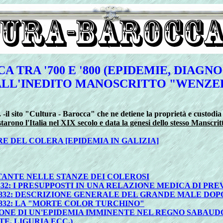
A TRA '700 E '800 (EPIDEMIE, DIAG
LL'INEDITO MANOSCRITTO "WENZE
 -il sito "Cultura - Barocca" che ne detiene la proprietà e custodia
arono l'Italia nel XIX secolo e data la genesi dello stesso Manscritto
E DEL COLERA [EPIDEMIA IN GALIZIA]
ANTE NELLE STANZE DEI COLEROSI
32: I PRESUPPOSTI IN UNA RELAZIONE MEDICA DI PRE
1832: DESCRIZIONE GENERALE DEL GRANDE MALE DOP
1832: LA "MORTE COLOR TURCHINO"
SIONE DI UN'EPIDEMIA IMMINENTE NEL REGNO SABAUD
E, LIGURIA ECC.)