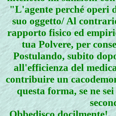
"L'agente perché operi d
suo oggetto/ Al contrari
rapporto fisico ed empir
tua Polvere, per cons
Postulando, subito dopo c
all'efficienza del medi
contribuire un cacodemone
questa forma, se ne sei
secon
Obbedisco docilmente!…t