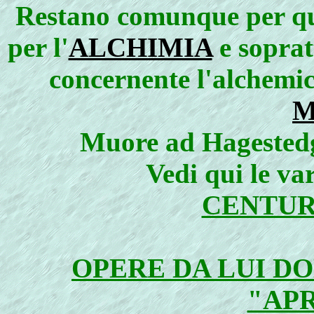
Restano comunque per qua
per l'
ALCHIMIA
e soprat
concernente l'alchemi
M
Muore ad Hagestedg
Vedi qui le var
CENTUR
OPERE DA LUI D
"AP