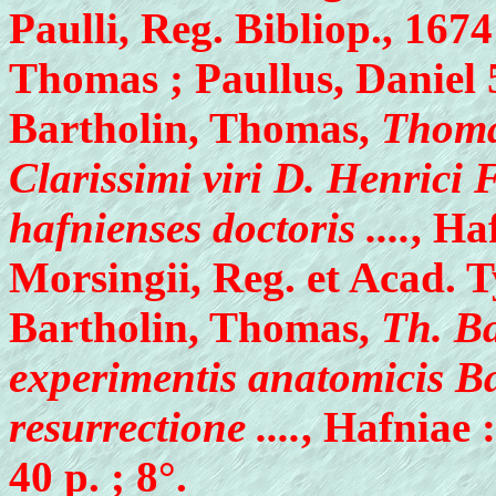
Paulli, Reg. Bibliop., 1674 
Thomas ; Paullus, Daniel 
Bartholin, Thomas,
Thoma
Clarissimi viri D. Henrici
hafnienses doctoris ....
, Ha
Morsingii, Reg. et Acad. Typ
Bartholin, Thomas,
Th. Ba
experimentis anatomicis Bals
resurrectione ....
, Hafniae
40 p. ; 8°.