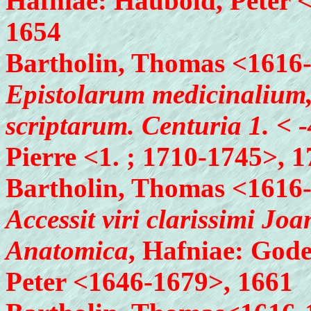
Hafniae: Haubold, Peter 
1654
Bartholin, Thomas <1616
Epistolarum medicinalium, 
scriptarum. Centuria 1. < -
Pierre <1. ; 1710-1745>, 
Bartholin, Thomas <1616
Accessit viri clarissimi Jo
Anatomica
, Hafniae: God
Peter <1646-1679>, 1661