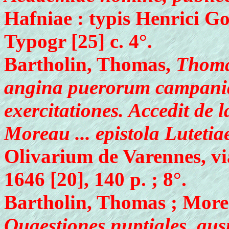
Hafniae : typis Henrici Go
Typogr [25] c. 4°.
Bartholin, Thomas,
Thomae
angina puerorum campania
exercitationes. Accedit de 
Moreau ... epistola Lutetia
Olivarium de Varennes, vi
1646 [20], 140 p. ; 8°.
Bartholin, Thomas ; More
Quaestiones nuptiales, auspi