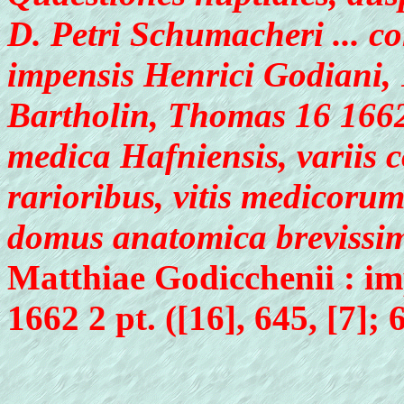
D. Petri Schumacheri ... co
impensis Henrici Godiani, 1
Bartholin, Thomas 16 1662
medica Hafniensis, variis c
rarioribus, vitis medicorum
domus anatomica brevissime
Matthiae Godicchenii : im
1662 2 pt. ([16], 645, [7]; 62