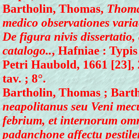
Bartholin, Thomas,
Thoma
medico observationes varia
De figura nivis dissertati
catalogo..
, Hafniae : Typi
Petri Haubold, 1661 [23], 23
tav. ; 8°.
Bartholin, Thomas ; Bart
neapolitanus seu Veni me
febrium, et internorum o
padanchone affectu pestil