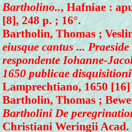
Bartholino..
, Hafniae : a
[8], 248 p. ; 16°.
Bartholin, Thomas ; Vesli
eiusque cantus ... Praesid
respondente Iohanne-Jacob
1650 publicae disquisitioni
Lamprechtiano, 1650 [16] c. 
Bartholin, Thomas ; Bewe
Bartholini De peregrination
Christiani Weringii Acad.