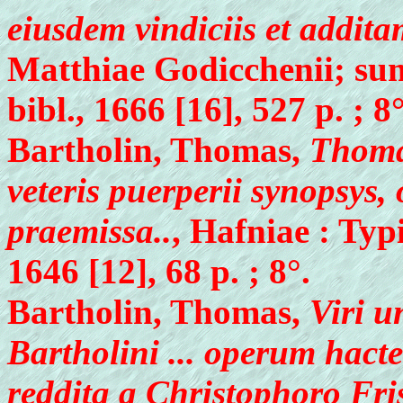
eiusdem vindiciis et addita
Matthiae Godicchenii; su
bibl., 1666 [16], 527 p. ; 8°
Bartholin, Thomas,
Thomae
veteris puerperii synopsys,
praemissa..
, Hafniae : Ty
1646 [12], 68 p. ; 8°.
Bartholin, Thomas,
Viri u
Bartholini ... operum hact
reddita a Christophoro Fris