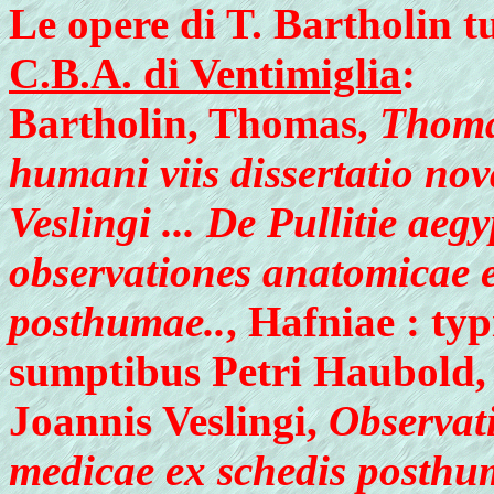
Le opere di T. Bartholin tu
C.B.A. di Ventimiglia
:
Bartholin, Thomas,
Thomae
humani viis dissertatio no
Veslingi ... De Pullitie ae
observationes anatomicae e
posthumae..
, Hafniae : ty
sumptibus Petri Haubold, 16
Joannis Veslingi,
Observati
medicae ex schedis posthumi