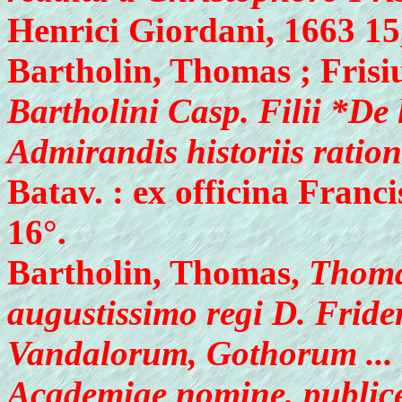
Henrici Giordani, 1663 15, 
Bartholin, Thomas ; Frisi
Bartholini Casp. Filii *De 
Admirandis historiis rationi
Batav. : ex officina Franci
16°.
Bartholin, Thomas,
Thomae
augustissimo regi D. Fride
Vandalorum, Gothorum ... 
Academiae nomine, publice 