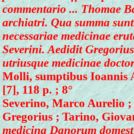
commentario ... Thomae B
archiatri. Qua summa sunt 
necessariae medicinae eruta
Severini. Aedidit Gregorius
utriusque medicinae doctori
Molli, sumptibus Ioannis A
[7], 118 p. ; 8°
Severino, Marco Aurelio ;
Gregorius ; Tarino, Giova
medicina Danorum domestic