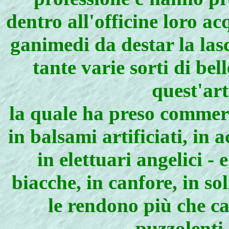
dentro all'officine loro ac
ganimedi da destar la las
tante varie sorti di be
quest'art
la quale ha preso commerc
in balsami artificiati, in ac
in elettuari angelici - 
biacche, in canfore, in so
le rendono più che c
puzzolenti 