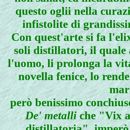
questo oglii nella curaz
infistolite di grandiss
Con quest'arte si fa l'eli
soli distillatori, il qua
l'uomo, li prolonga la vit
novella fenice, lo rende
mara
però benissimo conchiuse
De' metalli
che "Vix a
distillatoria", imperò