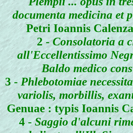
Plempii ... opus in tre
documenta medicina et ph
Petri Ioannis Calenzan
2 -
Consolatoria a c
all'Eccellentissimo Neg
Baldo medico cons
3 -
Phlebotomiae necessita
variolis, morbillis, exa
Genuae : typis Ioannis Cal
4 -
Saggio d'alcuni rimed