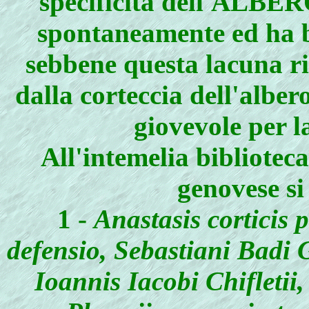
specificità dell'ALB
spontaneamente ed ha be
sebbene questa lacuna r
dalla corteccia dell'alber
giovevole per l
All'intemelia bibliotec
genovese si
1 -
Anastasis corticis
defensio, Sebastiani Badi G
Ioannis Iacobi Chifletii