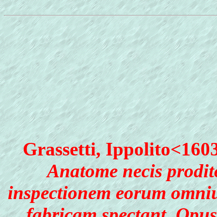
Grassetti, Ippolito<16
Anatome necis prodit
inspectionem eorum omnium
fabricam spectant. Opus