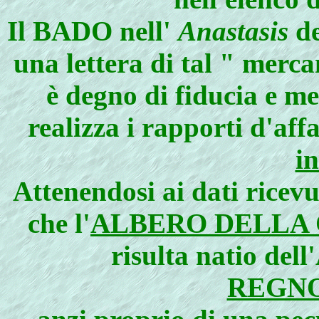
Il BADO nell'
Anastasis
de
una lettera di tal " merc
è degno di fiducia e m
realizza i rapporti d'aff
i
Attenendosi ai dati ricevu
che l'
ALBERO DELLA
risulta natio dell
REGNO