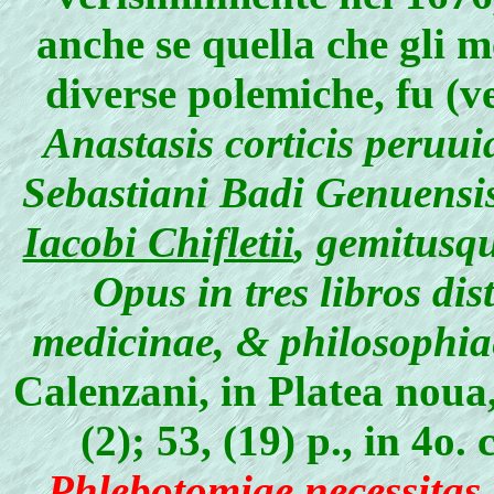
anche se quella che gli 
diverse polemiche, fu (ve
Anastasis corticis peruui
Sebastiani Badi Genuensis 
Iacobi Chifletii
, gemitusq
Opus in tres libros di
medicinae, & philosophia
Calenzani, in Platea noua,
(2); 53, (19) p., in 4o.
Phlebotomiae necessitas,