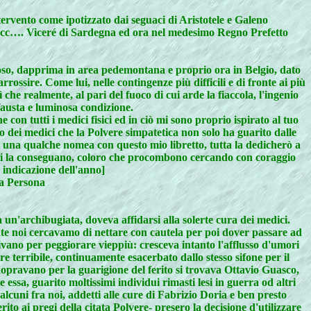
tervento come ipotizzato dai seguaci di Aristotele e Galeno
o ecc…. Viceré di Sardegna ed ora nel medesimo Regno Prefetto
rioso, dapprima in area pedemontana e proprio ora in Belgio, dato
ssire. Come lui, nelle contingenze più difficili e di fronte ai più
che realmente, al pari del fuoco di cui arde la fiaccola, l'ingenio
 fausta e luminosa condizione.
on tutti i medici fisici ed in ciò mi sono proprio ispirato al tuo
io dei medici che la Polvere simpatetica non solo ha guarito dalle
ò una qualche nomea con questo mio libretto, tutta la dedicherò a
anti la conseguano, coloro che procombono cercando con coraggio
a indicazione dell'anno]
ma Persona
 un'archibugiata, doveva affidarsi alla solerte cura dei medici.
nte noi cercavamo di nettare con cautela per poi dover passare ad
inivano per peggiorare vieppiù: cresceva intanto l'afflusso d'umori
re terribile, continuamente esacerbato dallo stesso sifone per il
dopravano per la guarigione del ferito si trovava Ottavio Guasco,
essa, guarito moltissimi individui rimasti lesi in guerra od altri
cuni fra noi, addetti alle cure di Fabrizio Doria e ben presto
rito ai pregi della citata Polvere- presero la decisione d'utilizzare