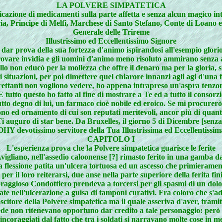
LA POLVERE SIMPATETICA
licazione di medicamenti sulla parte affetta e senza alcun magico in
ria, Principe di Melfi, Marchese di Santo Stefano, Conte di Loan
Generale delle Trireme
Illustrissimo ed Eccellentissimo Signore
a a dar prova della sua fortezza d'animo ispirandosi all'esempio glo
vare invidia e gli uomini d'animo meno risoluto ammirano senza arro
 non educò per la mollezza che offre il denaro ma per la gloria, sì 
ili situazioni, per poi dimettere quel chiarore innanzi agli agi d'una
ettanti non vogliono vedere, ho appena intrapreso un'aspra tenzone c
tutto questo ho fatto al fine di mostrare a Te ed a tutto il consorz
utto degno di lui, un farmaco cioè nobile ed eroico. Se mi procurer
l dono ed ornamento di cui son reputati meritevoli, ancor più di qu
. Ti auguro di star bene. Da Bruxelles, il giorno 5 di Dicembre [senz
 devotissimo servitore della Tua Illustrissima ed Eccellentissi
CAPITOLO I
L'esperienza prova che la Polvere simpatetica guarisce le ferite
igliano, nell'assedio caloonense [?] rimasto ferito in una gamba da
 flessione patita un'ulcera tortuosa ed un ascesso che primierame
per il loro reiterarsi, due anse nella parte superiore della ferita f
 coraggioso Condottiero prendeva a torcersi per gli spasmi di un dolo
te nell'ulcerazione a guisa di tamponi curativi. Fra coloro che s'a
itore della Polvere simpatetica ma il quale asseriva d'aver, tramite 
ede non ritenevano opportuno dar credito a tale personaggio: però al
 incoraggiati dal fatto che tra i soldati si narravano molte cose in me