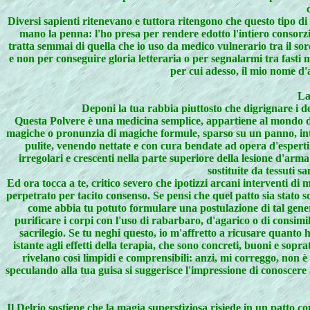
Diversi sapienti ritenevano e tuttora ritengono che questo tipo d
mano la penna: l'ho presa per rendere edotto l'intiero consorzi
tratta semmai di quella che io uso da medico vulnerario tra il so
e non per conseguire gloria letteraria o per segnalarmi tra fasti m
per cui adesso, il mio nome d
La
Deponi la tua rabbia piuttosto che digrignare i d
Questa Polvere è una medicina semplice, appartiene al mondo dei
magiche o pronunzia di magiche formule, sparso su un panno, intin
pulite, venendo nettate e con cura bendate ad opera d'esperti
irregolari e crescenti nella parte superiore della lesione d'arm
sostituite da tessuti 
Ed ora tocca a te, critico severo che ipotizzi arcani interventi di 
perpetrato per tacito consenso. Se pensi che quel patto sia stato so
come abbia tu potuto formulare una postulazione di tal genere.
purificare i corpi con l'uso di rabarbaro, d'agarico o di consim
sacrilegio. Se tu neghi questo, io m'affretto a ricusare quanto 
istante agli effetti della terapia, che sono concreti, buoni e sopr
rivelano così limpidi e comprensibili: anzi, mi correggo, non
speculando alla tua guisa si suggerisce l'impressione di conoscere a
Il Delrio sostiene che la magia superstiziosa risiede in un patto c