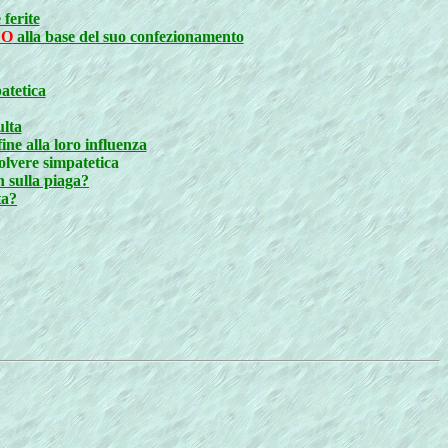
ferite
LO
alla base del suo confezionamento
atetica
ulta
ine alla loro influenza
olvere simpatetica
 sulla piaga?
ta?