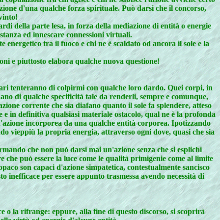
tazione d'una qualche forza spirituale. Può darsi che il concorso,
vinto!
rdi della parte lesa, in forza della mediazione di entità o energie
istanza ed innescare connessioni virtuali.
 energetico tra il fuoco e chi ne è scaldato od ancora il sole e la
ioni e piuttosto elabora qualche nuova questione!
gari tenteranno di colpirmi con qualche loro dardo. Quei corpi, in
nano di qualche specificità tale da renderli, sempre e comunque,
ione corrente che sia diafano quanto il sole fa splendere, atteso
ce e in definitiva qualsiasi materiale ostacolo, qual ne è la profonda
n'azione incorporea da una qualche entità corporea. Ipotizzando
do vieppiù la propria energia, attraverso ogni dove, quasi che sia
fermando che non può darsi mai un'azione senza che si esplichi
 che può essere la luce come le qualità primigenie come al limite
rpo opaco son capaci d'azione simpatetica, contestualmente sancisco
sto inefficace per essere appunto trasmessa avendo necessità di
 la rifrange: eppure, alla fine di questo discorso, si scoprirà