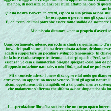
ma non, di necessità ed anzi per nulla affatto nel caso di questa
anche
Questa nostra Polvere, in effetti, esplica la sua prima azione sul
che occupano o percorrono gli spazi vuoti
E, del resto, chi mai potrebbe essere tanto stolido da sostenere i
Mio piccolo dittatore…penso proprio d'averti ser
Quasi certamente, adesso, parecchi archiatri si gonfieranno d'ira
forza dei quali si compie una determinata azione, debbono esser
adatti a supportare un peculiare sviluppo fenomenico. In chiave 
che la luce risulta sempre trattenuta dai corpi opachi. Però, se l'az
essenza? Se essa è immateriale bisogna spiegare -cosa non da p
all'opposto un'azione naturale, o mio Dio!, qual mai ne può esser
Mi si concede adesso l'onere di sciogliere tal nodo gordiano 
attraverso un opportuno mezzo vettore. Tutti gli agenti naturali
alcuni oggetti sensibili e tangibili: ed a tal punto, mentre soste
che malamente s'afferma che siffatta azione simpatetica sia im
La speculazione filosofica sostiene che un corpo opaco interro