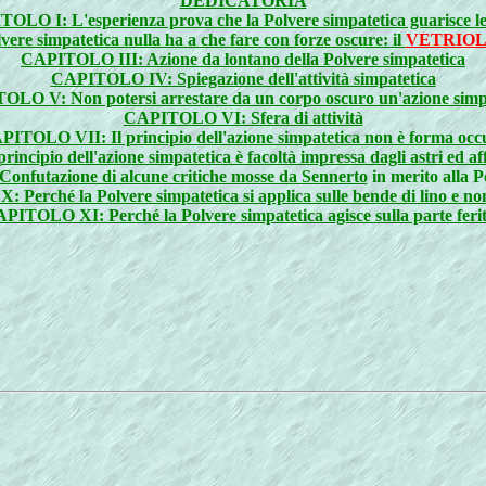
DEDICATORIA
OLO I: L'esperienza prova che la Polvere simpatetica guarisce le 
e simpatetica nulla ha a che fare con forze oscure: il
VETRIO
CAPITOLO III: Azione da lontano della Polvere simpatetica
CAPITOLO IV: Spiegazione dell'attività simpatetica
LO V: Non potersi arrestare da un corpo oscuro un'azione simp
CAPITOLO VI: Sfera di attività
ITOLO VII: Il principio dell'azione simpatetica non è forma occ
cipio dell'azione simpatetica è facoltà impressa dagli astri ed aff
nfutazione di alcune critiche mosse da
Sennerto
in merito alla P
Perché la Polvere simpatetica si applica sulle bende di lino e non
PITOLO XI: Perché la Polvere simpatetica agisce sulla parte feri