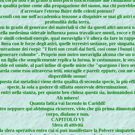
n corpo non è in grado d'interporsi efficacemente alle radiazioni de
le qualità prime come alla propagazione del suono, ma chi potrebbe 
d'arrestare l'eterno fluire delle celesti potenze?
cendi con me nell'accademica tenzone a disquisire se mai gli astri e l
profondità della terra.
 son in grado di generare dei materiali sì che da questi altri ancora 
a medesima siderale influenza possa travalicare monti, rocce e fin
r simili celestiali energie, qual meraviglia v'è allora da fare in ra
n linea con le forze degli astri, quelle terrestri sostanze, per simp
enerazione dei corpi: "I forti son creati dai forti, così come i buoni 
an generare colombe". Proprio non nutro meraviglia alcuna che un min
 un figlio che semplicemente replica la forma, le costumanze, le st
dde ed umide, al pari infine di quelle miste che "spargono i loro se
rda come esso attraversa tetti, muraglie e pareti: eppure, con me 
disperdibile suono!
ta dai metafisici viene detta qualità di seconda specie, la più effic
specie, la sola a godere di siffatta onorevole determinazione.
tri nella stanza, per quanto ben chiusa questa sia, insinuandosi tra
Ah misero!
Quanta fatica vai facendo in Cariddi!
ro neppure qui abbisogna ricorrere, visto che già prima dimostrai co
corpo, diafano e non.
CAPITOLO VI
Sfera di attività
 sfera operativa entro cui si può manifestare la Polvere simpatetica