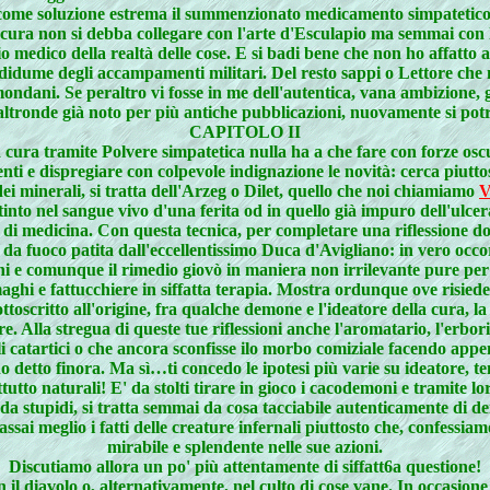
come soluzione estrema il summenzionato medicamento simpatetico
i cura non si debba collegare con l'arte d'Esculapio ma semmai con 
o medico della realtà delle cose. E si badi bene che non ho affatto a
rdidume degli accampamenti militari. Del resto sappi o Lettore che
ondani. Se peraltro vi fosse in me dell'autentica, vana ambizione, già
'altronde già noto per più antiche pubblicazioni, nuovamente si pot
CAPITOLO II
 cura tramite Polvere simpatetica nulla ha a che fare con forze osc
enti e dispregiare con colpevole indignazione le novità: cerca piut
 minerali, si tratta dell'Arzeg o Dilet, quello che noi chiamiamo
V
to nel sangue vivo d'una ferita od in quello già impuro dell'ulcera
 di medicina. Con questa tecnica, per completare una riflessione do
a da fuoco patita dall'eccellentissimo Duca d'Avigliano: in vero occor
sani e comunque il rimedio giovò in maniera non irrilevante pure per a
maghi e fattucchiere in siffatta terapia. Mostra ordunque ove risiede i
ttoscritto all'origine, fra qualche demone e l'ideatore della cura, l
 Alla stregua di queste tue riflessioni anche l'aromatario, l'erbor
ili catartici o che ancora sconfisse ilo morbo comiziale facendo appe
ho detto finora. Ma sì…ti concedo le ipotesi più varie su ideatore, t
attutto naturali! E' da stolti tirare in gioco i cacodemoni e tramite l
 è da stupidi, si tratta semmai da cosa tacciabile autenticamente 
ssai meglio i fatti delle creature infernali piuttosto che, confessia
mirabile e splendente nelle sue azioni.
Discutiamo allora un po' più attentamente di siffatt6a questione!
on il diavolo o, alternativamente, nel culto di cose vane. In occasi