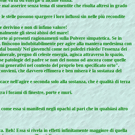
lle virtù od energie d'alcune entità.
mai asserire senza tema di smentite che risulta altresì in grado
e stelle possono spargere i loro influssi sin nelle più recondite
ne derivino e non di infimo valore!
almente gli stessi abissi del mare!
pporto ai presenti ragionamenti sulla Polvere simpatetica. Se in
atia, finiscono indubitabilmente per agire alla maniera medesima con
(dai buoni)/ Nei giovenchi come nei puledri risiede/ l'essenza dei
erale, pregno di celeste energia, agisca attraverso lo spazio,
esse patologie del padre se non del nonno od ancora come quelle
mi generativi nel contesto del proprio ben specificato orto".
convieni, che davvero effimera e ben misera è la sostanza del
ace nell'agire e seconda solo alla sostanza, che è qualità di terza
 i forami di finestre, porte e muri.
me essa si manifesti negli opachi al pari che in qualsiasi altro
. Beh! Essa si rivela in effetti infinitamente maggiore di quella