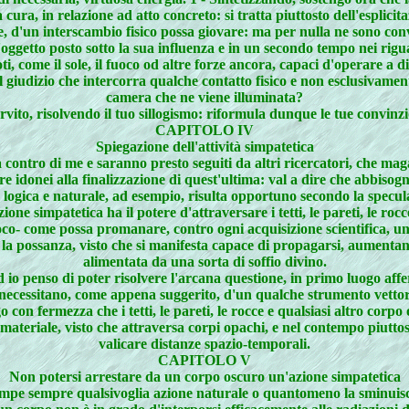
 cura, in relazione ad atto concreto: si tratta piuttosto dell'esplici
, d'un interscambio fisico possa giovare: ma per nulla ne sono con
l'oggetto posto sotto la sua influenza e in un secondo tempo nei rigua
, come il sole, il fuoco od altre forze ancora, capaci d'operare a d
l giudizio che intercorra qualche contatto fisico e non esclusivamente
camera che ne viene illuminata?
vito, risolvendo il tuo sillogismo: riformula dunque le tue convinz
CAPITOLO IV
Spiegazione dell'attività simpatetica
 contro di me e saranno presto seguiti da altri ricercatori, che ma
e idonei alla finalizzazione di quest'ultima: val a dire che abbisog
logica e naturale, ad esempio, risulta opportuno secondo la speculaz
ione simpatetica ha il potere d'attraversare i tetti, le pareti, le roc
oco- come possa promanare, contro ogni acquisizione scientifica, u
 la possanza, visto che si manifesta capace di propagarsi, aumentan
alimentata da una sorta di soffio divino.
ed io penso di poter risolvere l'arcana questione, in primo luogo af
 necessitano, come appena suggerito, d'un qualche strumento vettore
ngo con fermezza che i tetti, le pareti, le rocce e qualsiasi altro co
materiale, visto che attraversa corpi opachi, e nel contempo piutto
valicare distanze spazio-temporali.
CAPITOLO V
Non potersi arrestare da un corpo oscuro un'azione simpatetica
mpe sempre qualsivoglia azione naturale o quantomeno la sminuisce o