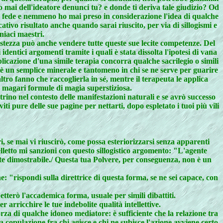
to mai dell'ideatore denunci tu? e donde ti deriva tale giudizio? Od
a fede e nemmeno ho mai preso in considerazione l'idea di qualche
ivo risultato anche quando sarai riuscito, per via di sillogismi e
niaci maestri.
ustezza può anche vendere tutte queste sue lecite competenze. Del
 identici argomenti tramite i quali è stata dissolta l'ipotesi di vana
icazione d'una simile terapia concorra qualche sacrilegio o simili
a è un semplice minerale e tantomeno in chi se ne serve per guarire
ltro fanno che raccoglierla in sé, mentre il terapeuta le applica
o magari formule di magia superstiziosa.
trino nel contesto delle manifestazioni naturali e se avrò successo
ti pure delle sue pagine per nettarti, dopo espletato i tuoi più vili
, se mai vi riuscirò, come possa esteriorizzarsi senza apparenti
lletto mi sanzioni con questo sillogistico argomento: "L'agente
nte dimostrabile./ Questa tua Polvere, per conseguenza, non è un
e: "rispondi sulla direttrice di questa forma, se ne sei capace, con
terò l'accademica forma, usuale per simili dibattiti.
arricchire le tue indebolite qualità intellettive.
rza di qualche idoneo mediatore: è sufficiente che la relazione tra
 copulazione fra chi agisce e chi ne subisce l'azione avviene certo