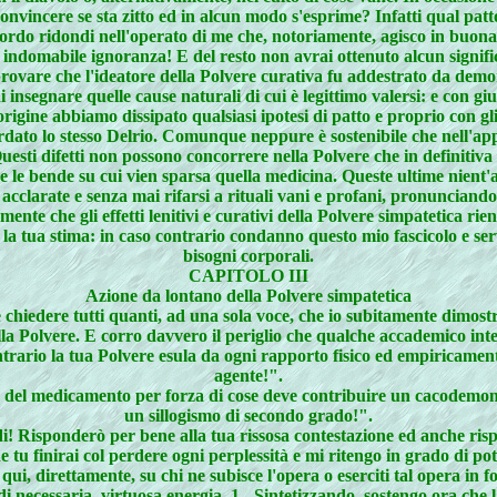
 convincere se sta zitto ed in alcun modo s'esprime? Infatti qual pat
ccordo ridondi nell'operato di me che, notoriamente, agisco in buon
ndomabile ignoranza! E del resto non avrai ottenuto alcun significat
provare che l'ideatore della Polvere curativa fu addestrato da demo
insegnare quelle cause naturali di cui è legittimo valersi: e con gi
origine abbiamo dissipato qualsiasi ipotesi di patto e proprio con gli
dato lo stesso Delrio. Comunque neppure è sostenibile che nell'appl
 Questi difetti non possono concorrere nella Polvere che in definitiv
e le bende su cui vien sparsa quella medicina. Queste ultime nient'a
cclarate e senza mai rifarsi a rituali vani e profani, pronunciand
nte che gli effetti lenitivi e curativi della Polvere simpatetica rien
la tua stima: in caso contrario condanno questo mio fascicolo e servi
bisogni corporali.
CAPITOLO III
Azione da lontano della Polvere simpatetica
 chiedere tutti quanti, ad una sola voce, che io subitamente dimostri
la Polvere. E corro davvero il periglio che qualche accademico inte
ntrario la tua Polvere esula da ogni rapporto fisico ed empiricame
agente!".
enza del medicamento per forza di cose deve contribuire un cacodemon
un sillogismo di secondo grado!".
Risponderò per bene alla tua rissosa contestazione ed anche rispet
 finirai col perdere ogni perplessità e mi ritengo in grado di poter 
i, direttamente, su chi ne subisce l'opera o eserciti tal opera in fo
ecessaria, virtuosa energia. 1 - Sintetizzando, sostengo ora che la