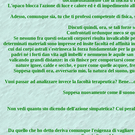
documentatamente che la fisicità d'u
L'opaco blocca l'azione di luce e calore ed è di impedimento al
Adesso, comunque sia, tu che ti professi competente di fisica, s
Discuti quindi, ora, se tali forze
Confrontati ordunque meco se quell
Se nessuno fra questi ostacoli corporei risulta invalicabile pe
determinati materiali sono impresse ed insite facoltà ed affinità i
cui dai corpi astrali s'estrinseca la forza fondamentale per la g
padri né i forti dan vita agli imbelli/ e nemmeno le aquile s
valicando grandi distanze: in ciò finisce per comportarsi come
nature ignee, calde e secche, e pure come quelle acquee, fre
Soppesa quindi ora, avversario mio, la natura del suono, gua
Vuoi passar ad analizzare invece la facoltà terapeutica? Bene…ques
Soppesa nuovamente come il suono en
Non vedi quanto sto dicendo dell'azione simpatetica? Cui peralt
Da quello che ho detto deriva comunque l'esigenza di vagliare la