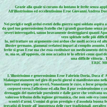
Grazie alla quale si curano da lontano le ferite senza app
All'illustrissimo ed eccellentissimo Eroe Giovanni Andrea Do
Nei perigli e negli ardui eventi della guerra ogni soldato aspir
da quel tuo generosissimo fratello che i grandi guardano senza pro
severi interrogativi, sanno bravamente destreggiarsi quanti Apollo
vero splende nelle più diffic
Io, nel trattare un argomento così arduo che molti acceca ed altr
illustre germano, giammai svelatosi impari al compito assunto. E 
ferite sì gran Eroe ma che essa costituisce un medicamento del t
te, ma se, all'opposto, ciò non accadrà te lo offrirò come que
una difficile vittoria 
ERIC MOHY
L'illustrissimo e generosissimo Eroe Fabrizio Doria, Duca d' Av
Malauguratamente nel giro di pochi giorni si manifestavano nella
interventi sempre più severi. Nonostante le cure, o forse proprio 
corporei verso l'affezione ed alla fine il pur resistentissimo e
drenaggio del materiale purulento e dalle garze che venivano usa
valoroso tribuno della legione germanica, che non solo era conosc
scontri d'armi. Uomini di gran prestigio e d'assoluta buona f
trovatisi di fronte all' impotenza delle cure tradizionali -peraltro