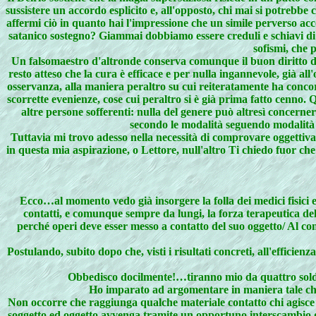
sussistere un accordo esplicito e, all'opposto, chi mai si potrebbe
affermi ciò in quanto hai l'impressione che un simile perverso a
satanico sostegno? Giammai dobbiamo essere creduli e schiavi di i
sofismi, che 
Un falsomaestro d'altronde conserva comunque il buon diritto di 
resto atteso che la cura è efficace e per nulla ingannevole, già all'
osservanza, alla maniera peraltro su cui reiteratamente ha concor
scorrette evenienze, cose cui peraltro si è già prima fatto cenno.
altre persone sofferenti: nulla del genere può altresì concerner
secondo le modalità seguendo modalità a
Tuttavia mi trovo adesso nella necessità di comprovare oggettivame
in questa mia aspirazione, o Lettore, null'altro Ti chiedo fuor che 
Ecco…al momento vedo già insorgere la folla dei medici fisici e
contatti, e comunque sempre da lungi, la forza terapeutica del
perché operi deve esser messo a contatto del suo oggetto/ Al co
Postulando, subito dopo che, visti i risultati concreti, all'effici
Obbedisco docilmente!…tiranno mio da quattro soldi! 
Ho imparato ad argomentare in maniera tale che tu
Non occorre che raggiunga qualche materiale contatto chi agisce qu
soggetto ed oggetto avvenga tramite un opportuno interscambio di n