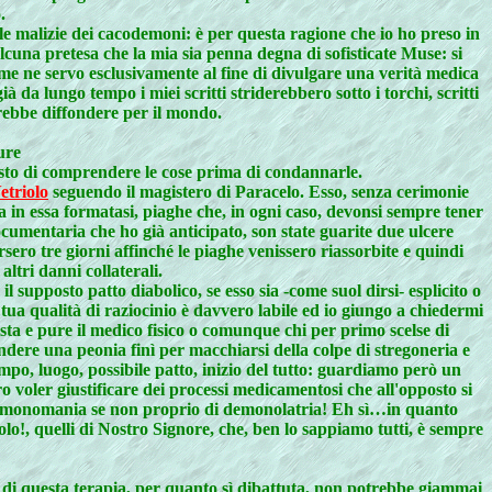
.
le malizie dei cacodemoni: è per questa ragione che io ho preso in
lcuna pretesa che la mia sia penna degna di sofisticate Muse: si
 me ne servo esclusivamente al fine di divulgare una verità medica
 da lungo tempo i miei scritti striderebbero sotto i torchi, scritti
rebbe diffondere per il mondo.
ure
tosto di comprendere le cose prima di condannarle.
etriolo
seguendo il magistero di Paracelo. Esso, senza cerimonie
 in essa formatasi, piaghe che, in ogni caso, devonsi sempre tener
cumentaria che ho già anticipato, son state guarite due ulcere
sero tre giorni affinché le piaghe venissero riassorbite e quindi
ltri danni collaterali.
l supposto patto diabolico, se esso sia -come suol dirsi- esplicito o
a tua qualità di raziocinio è davvero labile ed io giungo a chiedermi
ista e pure il medico fisico o comunque chi per primo scelse di
ndere una peonia finì per macchiarsi della colpe di stregoneria e
empo, luogo, possibile patto, inizio del tutto: guardiamo però un
oro voler giustificare dei processi medicamentosi che all'opposto si
di demonomania se non proprio di demonolatria! Eh sì…in quanto
molo!, quelli di Nostro Signore, che, ben lo sappiamo tutti, è sempre
one di questa terapia, per quanto sì dibattuta, non potrebbe giammai