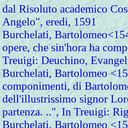
dal Risoluto academico Cosp
Angelo", eredi, 1591
Burchelati, Bartolomeo<154
opere, che sin'hora ha compo
Treuigi: Deuchino, Evange
Burchelati, Bartolomeo <154
componimenti, di Bartolome
dell'illustrissimo signor Lo
partenza. ..", In Treuigi: R
Burchelati, Bartolomeo <