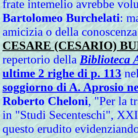
frate intemelio avrebbe volu
Bartolomeo Burchelati
: m
amicizia o della conoscenza d
CESARE (CESARIO) B
repertorio della
Biblioteca 
ultime 2 righe di p. 113
nel
soggiorno di A. Aprosio nel
Roberto Cheloni
, "Per la 
in "Studi Secenteschi", XXI
questo erudito evidenziando