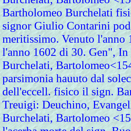
Bartholomeo Burchelati fisico
signor Giulio Contarini pode
meritissimo. Venuto l'anno 
l'anno 1602 di 30. Gen", In 
Burchelati, Bartolomeo<15
parsimonia hauuto dal solec
dell'eccell. fisico il sign. 
Treuigi: Deuchino, Evange
Burchelati, Bartolomeo <1
l'acerba morte del sign. Buo