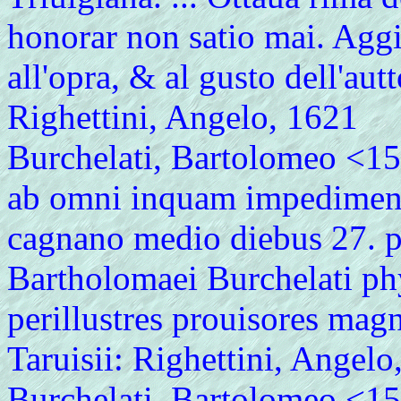
honorar non satio mai. Aggiu
all'opra, & al gusto dell'aut
Righettini, Angelo, 1621
Burchelati, Bartolomeo <1
ab omni inquam impediment
cagnano medio diebus 27. p
Bartholomaei Burchelati p
perillustres prouisores mag
Taruisii: Righettini, Angelo
Burchelati, Bartolomeo <15