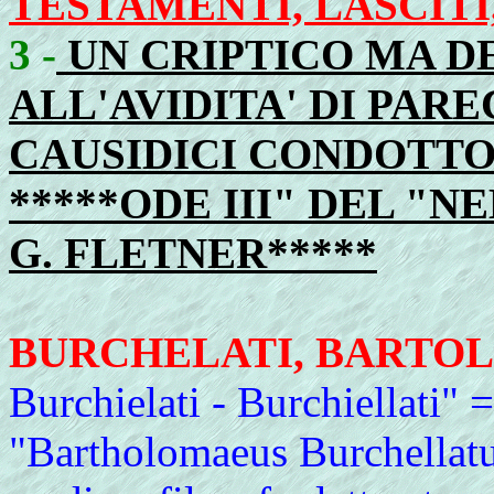
TESTAMENTI, LASCITI
3 -
UN CRIPTICO MA D
ALL'AVIDITA' DI PAR
CAUSIDICI CONDOTTO
*****ODE III" DEL "N
G. FLETNER*****
BURCHELATI, BARTO
Burchielati - Burchiellati" 
"Bartholomaeus Burchellatu