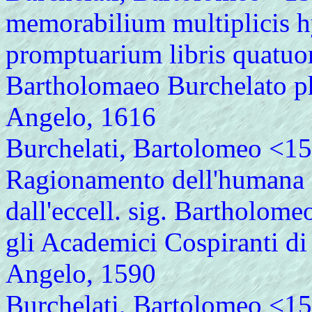
memorabilium multiplicis hy
promptuarium libris quatuor
Bartholomaeo Burchelato phy
Angelo, 1616
Burchelati, Bartolomeo <1
Ragionamento dell'humana c
dall'eccell. sig. Bartholomeo
gli Academici Cospiranti di 
Angelo, 1590
Burchelati, Bartolomeo <154