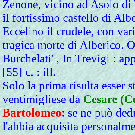
Zenone, vicino ad Asolo di T
il fortissimo castello di Al
Eccelino il crudele, con vari
tragica morte di Alberico. O
Burchelati", In Trevigi : a
[55] c. : ill.
Solo la prima risulta esser s
ventimigliese da
Cesare (Ce
Bartolomeo
: se ne può ded
l'abbia acquisita personalm