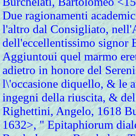
Burchelati, Bartolomeo <154
Due ragionamenti academici
l'altro dal Consigliato, nel
dell'eccellentissimo signor 
Aggiuntoui quel marmo erett
adietro in honore del Seren
l\'occasione diquello, & le a
ingegni della riuscita, & de
Righettini, Angelo, 1618 B
1632>, " Epitaphiorum dial