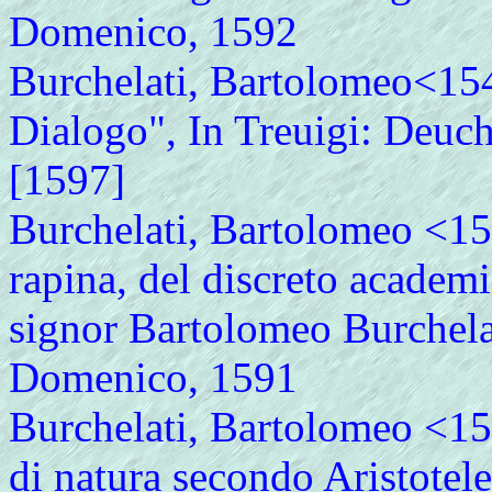
Domenico, 1592
Burchelati, Bartolomeo<154
Dialogo", In Treuigi: Deuc
[1597]
Burchelati, Bartolomeo <1
rapina, del discreto academi
signor Bartolomeo Burchelati
Domenico, 1591
Burchelati, Bartolomeo <154
di natura secondo Aristotel