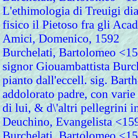
L'ethimologia di Treuigi di
fisico il Pietoso fra gli Aca
Amici, Domenico, 1592
Burchelati, Bartolomeo <154
signor Giouambattista Burc
pianto dall'eccell. sig. Bart
addolorato padre, con varie 
di lui, & d\'altri pellegrini 
Deuchino, Evangelista <15
Burchelati, Bartolomeo <15