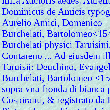
infra Auctoris aedes. Aurel
Dominicus de Amicis typogr
Aurelio Amici, Domenico
Burchelati, Bartolomeo<154
Burchelati physici Taruisini,
Contareno ... Ad eiusdem ill
Taruisii: Deuchino, Evange
Burchelati, Bartolomeo <1
sopra vna fronda di bianca 
Cospiranti, & registrato da 