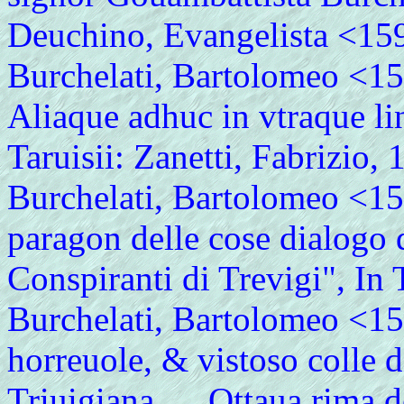
Deuchino, Evangelista <15
Burchelati, Bartolomeo <15
Aliaque adhuc in vtraque l
Taruisii: Zanetti, Fabrizio,
Burchelati, Bartolomeo <15
paragon delle cose dialogo 
Conspiranti di Trevigi", In
Burchelati, Bartolomeo <154
horreuole, & vistoso colle 
Triuigiana. ... Ottaua rima d