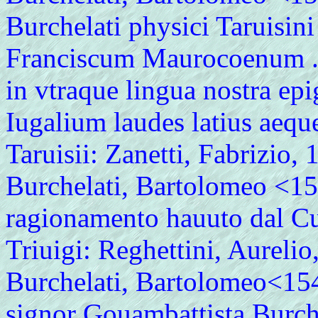
Burchelati physici Taruisini 
Franciscum Maurocoenum ..
in vtraque lingua nostra ep
Iugalium laudes latius aequ
Taruisii: Zanetti, Fabrizio,
Burchelati, Bartolomeo <15
ragionamento hauuto dal C
Triuigi: Reghettini, Aurelio
Burchelati, Bartolomeo<1548
signor Gouambattista Burche