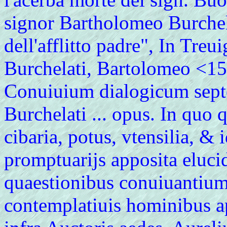
signor Bartholomeo Burchela
dell'afflitto padre", In Tre
Burchelati, Bartolomeo <15
Conuiuium dialogicum sept
Burchelati ... opus. In quo 
cibaria, potus, vtensilia, 
promptuarijs apposita elucid
quaestionibus conuiuantium 
contemplatiuis hominibus app