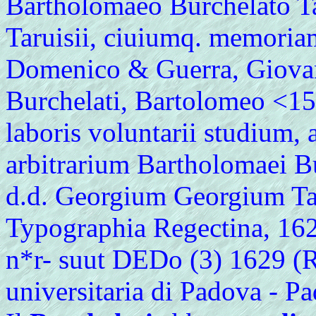
Bartholomaeo Burchelato Ta
Taruisii, ciuiumq. memoriam
Domenico & Guerra, Giovan
Burchelati, Bartolomeo <15
laboris voluntarii studium,
arbitrarium Bartholomaei Bu
d.d. Georgium Georgium Tar
Typographia Regectina, 1629
n*r- suut DEDo (3) 1629 (R)
universitaria di Padova - P