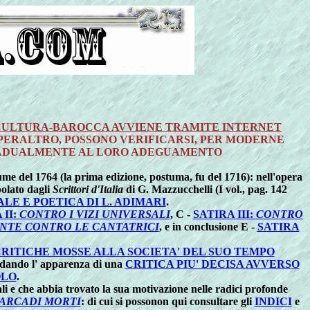
 CULTURA-BAROCCA AVVIENE TRAMITE INTERNET
 PERALTRO, POSSONO VERIFICARSI, PER MODERNE
GRADUALMENTE AL LORO ADEGUAMENTO
me del 1764 (la prima edizione, postuma, fu del 1716): nell'opera
olato dagli
Scrittori d'Italia
di G. Mazzucchelli (I vol., pag. 142
LE E POETICA DI L. ADIMARI
.
 II:
CONTRO I VIZI UNIVERSALI
, C -
SATIRA III:
CONTRO
NTE CONTRO LE CANTATRICI
, e in conclusione E -
SATIRA
RITICHE MOSSE ALLA SOCIETA' DEL SUO TEMPO
 dando l' apparenza di una
CRITICA PIU' DECISA AVVERSO
OLO
.
ali e che abbia trovato la sua motivazione nelle radici profonde
 ARCADI MORTI
: di cui si possonon qui consultare gli
INDICI
e