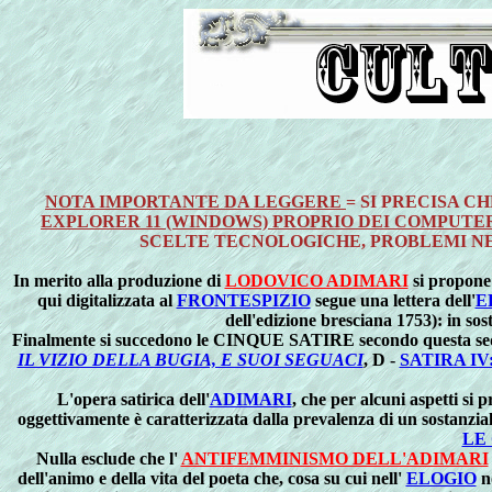
NOTA IMPORTANTE DA LEGGERE
= SI PRECISA C
EXPLORER 11 (WINDOWS) PROPRIO DEI COMPUTER,
SCELTE TECNOLOGICHE, PROBLEMI N
In merito alla produzione di
LODOVICO ADIMARI
si propone 
qui digitalizzata al
FRONTESPIZIO
segue una lettera dell'
E
dell'edizione bresciana 1753): in sost
Finalmente si succedono le CINQUE SATIRE secondo questa se
IL VIZIO DELLA BUGIA, E SUOI SEGUACI
, D -
SATIRA IV
L'opera satirica dell'
ADIMARI
, che per alcuni aspetti si
oggettivamente è caratterizzata dalla prevalenza di un sostanzia
LE
Nulla esclude che l'
ANTIFEMMINISMO DELL'ADIMARI
dell'animo e della vita del poeta che, cosa su cui nell'
ELOGIO
no