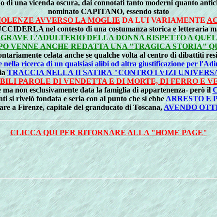
rno di una vicenda oscura, dai connotati tanto moderni quanto antich
nominato CAPITANO, essendo stato
VIOLENZE AVVERSO LA MOGLIE
DA LUI VARIAMENTE
AC
'UCCIDERLA nel contesto di una costumanza storica e letteraria m
U' GRAVE L'ADULTERIO DELLA DONNA RISPETTO A QUE
MPO VENNE ANCHE REDATTA UNA "TRAGICA STORIA" Q
ariamente celata anche se qualche volta al centro di dibattiti resi 
 nella ricerca di un qualsiasi alibi od altra giustificazione per l'Ad
ria
TRACCIA NELLA II SATIRA "CONTRO I VIZI UNIVERS
IBILI PAROLE DI VENDETTA E DI MORTE, DI FERRO E V
 ma non esclusivamente data la famiglia di appartenenza- però il
enti si rivelò fondata e seria con al punto che si ebbe
ARRESTO E 
rare a Firenze, capitale del granducato di Toscana,
AVENDO OTT
CLICCA QUI PER RITORNARE ALLA "HOME PAGE"