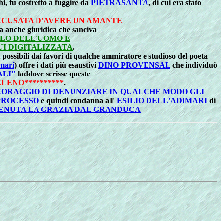
i, fu costretto a fuggire da
PIETRASANTA
, di cui era stato
CUSATA D'AVERE UN AMANTE
a anche giuridica che sanciva
LLO DELL'UOMO E
UI DIGITALIZZATA
.
possibili dai favori di qualche ammiratore e studioso del poeta
imari
) offre i dati più esaustivi
DINO PROVENSAL
che individuò
ALI"
laddove scrisse queste
ELENO**********
.
CORAGGIO DI DENUNZIARE IN QUALCHE MODO GLI
PROCESSO
e quindi condanna all'
ESILIO DELL'ADIMARI
di
ENUTA LA GRAZIA DAL GRANDUCA