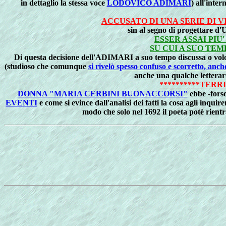
in dettaglio la stessa voce
LODOVICO ADIMARI
) all'inte
ACCUSATO DI UNA SERIE DI 
sin al segno di progettare d
ESSER ASSAI PI
SU CUI A SUO TE
Di questa decisione dell'ADIMARI a suo tempo discussa o volont
(studioso che comunque
si rivelò spesso confuso e scorretto, anche
anche una qualche lettera
**********TERR
DONNA "MARIA CERBINI BUONACCORSI"
ebbe -forse
EVENTI
e come si evince dall'analisi dei fatti la cosa agli inquir
modo che solo nel 1692 il poeta potè rient