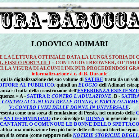
LODOVICO ADIMARI
HE LA
LETTURA OTTIMALE DATA LA LUNGA STORIA DI
 FISSI O PORTATILI
= CON I NUOVI BROWSER, OTTIMI
ELLA VISURA DI ALCUNI LINK PUR PROCEDENDOSI 
informatizzazione a c. di B. Durante
qui la digitalizzazione del suo volume di
SATIRE
tratta da un volu
DITORE AL PUBBLICO
, quindi un
ELOGIO
dell'Adimari estrap
anza si tratta della ricostruzione dell'
ESPERIENZA ESISTENZIA
quenza = A -
SATIRA I:
CONTRO L'ADULAZIONE
, B -
SATIRA
:
CONTRO ALCUNI VIZI DELLE DONNE, E PARTICOLARME
V:
CONTRO I VIZI DELLE DONNE IN UNIVERSALE
.
 presenta come una sorta di emulazione di Persio, nel contesto delle
C
le
ANTIFEMMINISMO
che coinvolge la
DONNA
in generale pur
 CANTANTI, O COMUNQUE LE DONNE DELLO SPETTAC
abbia una motivazione ben più forte delle riflessioni libertine epoc
n si fa cenno (come neppure nelle
NOTIZIE STORICHE DEGLI