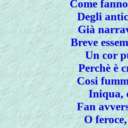
Come fanno 
Degli anti
Già narrav
Breve essem
Un cor p
Perchè è c
Cosi fumm
Iniqua, 
Fan avversi
O feroce,