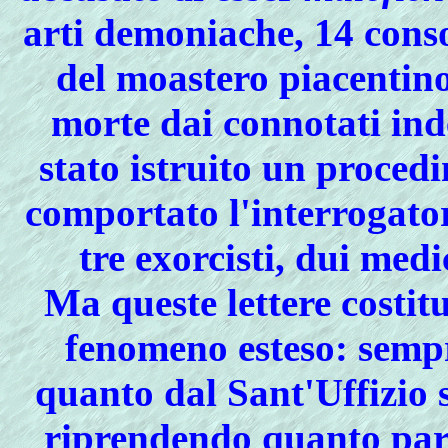
arti demoniache, 14 consor
del moastero piacentino
morte dai connotati ind
stato istruito un proced
comportato l'interrogato
tre exorcisti, dui medi
Ma queste lettere costit
fenomeno esteso: sempr
quanto dal Sant'Uffizio s
riprendendo quanto pari