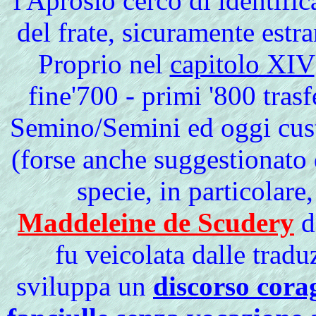
l'Aprosio cercò di identific
del frate, sicuramente estra
Proprio
nel
capitolo XIV
fine'700 - primi '800 tras
Semino/Semini ed oggi cust
(forse anche suggestionato
specie, in particolare
Maddeleine de Scudery
de
fu veicolata dalle trad
sviluppa un
discorso corag