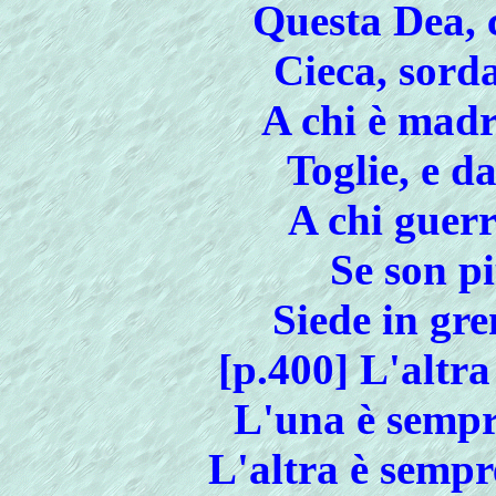
Questa Dea, 
Cieca, sorda
A chi è madr
Toglie, e d
A chi guerr
Se son pi
Siede in gr
[p.400] L'altra
L'una è sempre
L'altra è sempr