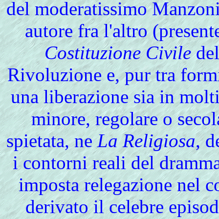
del moderatissimo Manzoni,
autore fra l'altro (presen
Costituzione Civile
del
Rivoluzione e, pur tra form
una liberazione sia in molt
minore, regolare o secol
spietata, ne
La Religiosa
, d
i contorni reali del dramma
imposta relegazione nel 
derivato il celebre epis