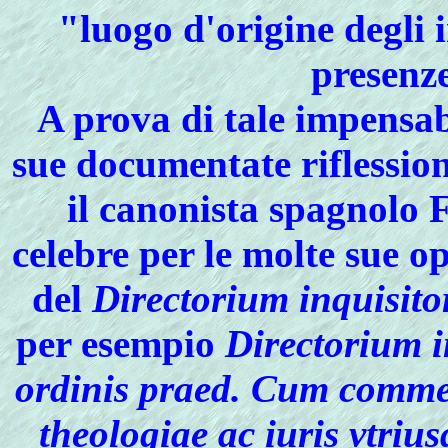
"luogo d'origine degli 
presenze
A prova di tale
impensab
sue documentate riflessio
il canonista spagnolo
F
celebre per le molte sue 
del
Directorium inquisit
per esempio
Directorium 
ordinis praed. Cum comme
theologiae ac iuris vtriu