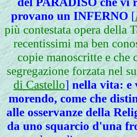
del PARADISO che vi ri
provano un INFERNO
[
più contestata opera della T
recentissimi ma ben conosc
copie manoscritte e che 
segregazione forzata nel s
di Castello
]
nella vita: e
morendo, come che disti
alle osservanze della Reli
da uno squarcio d'una fr