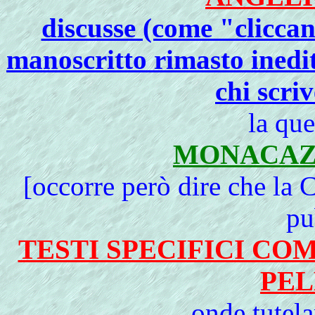
discusse (come "cliccan
manoscritto rimasto inedit
chi scri
la que
MONACAZ
[occorre però dire che la 
pu
TESTI SPECIFICI CO
PEL
onde tutela