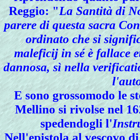
Reggio: "
La Santità di N
parere di questa sacra Con
ordinato che si signifi
maleficij in sé è fallace 
dannosa, sì nella verificat
l'auto
E sono grossomodo le ste
Mellino si rivolse nel 1
spedendogli l'
Instr
Nell'epistola al vescovo 