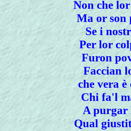
Non che lor 
Ma or son 
Se i nost
Per lor co
Furon pov
Faccian l
che vera è
Chi fa'l m
A purgar 
Qual giusti