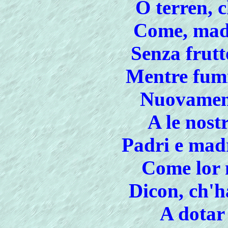
O terren, c
Come, madr
Senza frutt
Mentre fum
Nuovament
A le nost
Padri e madr
Come lor 
Dicon, ch'h
A dotar 