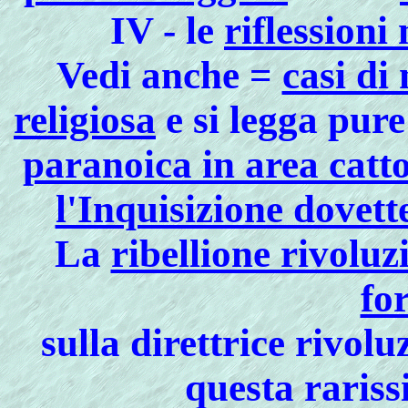
IV - le
riflessioni
Vedi anche =
casi di
religiosa
e si legga pur
paranoica in area catt
l'Inquisizione dovett
La
ribellione rivoluz
fo
sulla direttrice rivolu
questa rariss