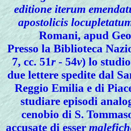
editione iterum emendatu
apostolicis locupletatu
Romani, apud Geo
Presso la Biblioteca Nazi
7, cc. 51
r
- 54
v
) lo studi
due lettere spedite dal S
Reggio Emilia e di Piac
studiare episodi analo
cenobio di S. Tommaso
accusate di esser
malefich