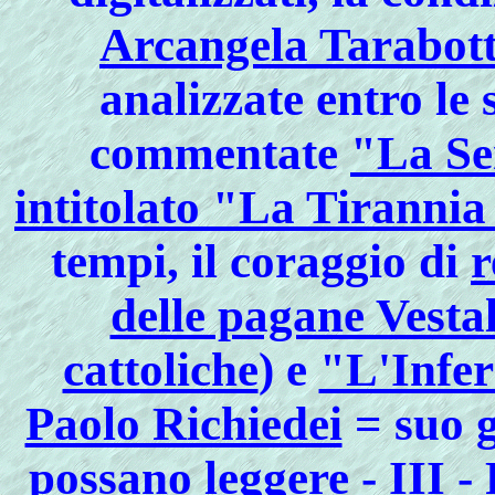
Arcangela Tarabott
analizzate entro le 
commentate
"La Se
intitolato "La Tirannia
tempi, il coraggio di
r
delle pagane Vestali
cattoliche
) e
"L'Infe
Paolo Richiedei
= suo
g
possano leggere
- III -