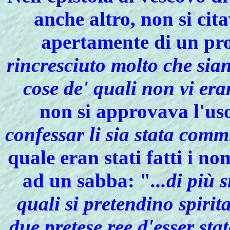
anche altro, non si cita
apertamente di un pro
rincresciuto molto che sian
cose de' quali non vi era
non si approvava l'uso
confessar li sia stata comm
quale eran stati fatti i n
ad un
sabba
: "
...di più
quali si pretendino spirita
due pretese ree d'esser stat