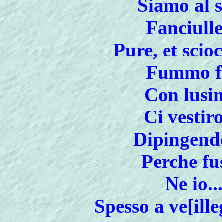
Siamo al s
Fanciulle
Pure, et scio
Fummo fa
Con lusin
Ci vestir
Dipingendo
Perche fu
Ne io...
Spesso a ve[ill