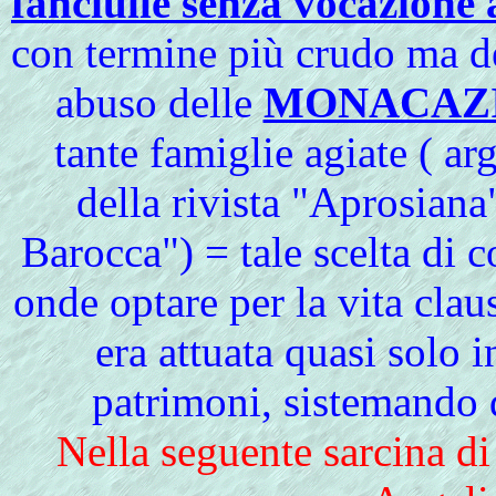
fanciulle senza vocazione 
con termine più crudo ma del
abuso delle
MONACAZI
tante famiglie agiate ( a
della rivista "Aprosian
Barocca") = tale scelta di 
onde optare per la vita claust
era attuata quasi solo 
patrimoni, sistemando d
Nella seguente sarcina di