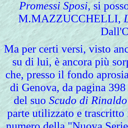
Promessi Sposi
, si pos
M.MAZZUCCHELLI,
Dall'
Ma
per certi versi, visto an
su di lui, è ancora più sor
che, presso il fondo aprosi
di Genova, da pagina 398 [
del suo
Scudo di Rinaldo
parte utilizzato e trascritt
numero della "Nuova Serie