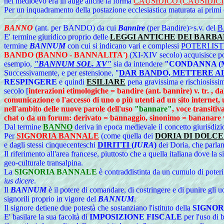
nel medioevo era in auge anche la forma
CAUSIDICO (CAUSIDICI
Per un inquadramento della postazione ecclesiastica maturata ai primi
BANNO
(ant. per BANDO) da cui
Bannire
(per Bandire)>s.v. del
B
E' termine giuridico proprio delle
LEGGI ANTICHE DEI BARBA
termine
BANNUM
con cui si indicano vari e complessi
POTERI IS
BANDO (BANNO - BANNALITA')
(XI-XIV secolo) acquisisce po
esempio,
"BANNUM SOL. XV"
sia da intendere
"CONDANNA (M
Successivamente, e per estensione, "
DAR BANDO, METTERE AL
RESPINGERE
e quindi
ESILIARE
pena gravissima e rischiosissim
secolo [
interazioni etimologiche = bandire (ant. bannire) v. tr. , da
comunicazione o l'accesso di uno o più utenti ad un sito internet,
nell'ambito delle nuove parole dell'uso
"bannare"
, voce transitiv
chat o da un forum: derivato = bannaggio, sinonimo = bananare 
Dal
termine
BANNO
deriva in epoca medievale il concetto giurisdizi
Per
SIGNORIA BANNALE
(come quella dei
DORIA DI DOLC
e dagli stessi cinquecenteschi
DIRITTI
(
IURA
)
dei Doria, che parla
Il riferimento all'area francese, piuttosto che a quella italiana dove l
geo-culturale transalpina.
La
SIGNORIA BANNALE
è contraddistinta da un cumulo di poter
ius dicere
.
Il
BANNUM
è il potere di comandare, di costringere e di punire gli uo
signorili proprio in vigore del
BANNUM
.
Il signore detiene due potestà che sostanziano l'istituto della
SIGNOR
E' basilare la sua facoltà di
IMPOSIZIONE FISCALE
per l'uso di 