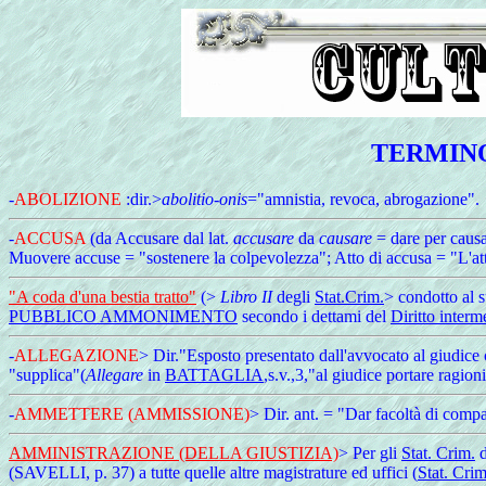
TERMINO
-
ABOLIZIONE
:dir.>
abolitio-onis
="amnistia, revoca, abrogazione".
-
ACCUSA
(da Accusare dal lat.
accusare
da
causare
= dare per causa
Muovere accuse = "sostenere la colpevolezza"; Atto di accusa = "L'atto c
"A coda d'una bestia tratto"
(>
Libro II
degli
Stat.Crim.
> condotto al 
PUBBLICO AMMONIMENTO
secondo i dettami del
Diritto interm
-
ALLEGAZIONE
> Dir."Esposto presentato dall'avvocato al giudice 
"supplica"(
Allegare
in
BATTAGLIA
,s.v.,3,"al giudice portare ragion
-
AMMETTERE (AMMISSIONE)
> Dir. ant. = "Dar facoltà di compa
AMMINISTRAZIONE (DELLA GIUSTIZIA)
> Per gli
Stat. Crim.
d
(SAVELLI, p. 37) a tutte quelle altre magistrature ed uffici (
Stat. Crim