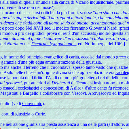
e alla base di quella rinuncia alla carica di
Vicario inquisitoriale
, parimen
sconvenienti se non rischiose?).
ncando di suscitarsi critiche da più fronti, scrisse "
non stimo che dal 
one di sangue deriva infatti da ragioni tuttora ignote, che non debbon
a prudenza che s'addicono all'uomo savio ed onesto, accantonando quei m
: e poco dopo
Nel XVII sec. il medico fiorentino Giovanni Nardi (preci
modo, a pro dei giudici, prova di reità d'un accusato) inoltrò questa ammo
n uomo, davanti al quale il cadavere d'un assassinato abbia versato sangu
del
Nardium
nel
Theatrum Sympaticum...
, ed. Norimberga del 1662].
, in nome del principio evangelico di carità, accolse dal mondo greco e ro
garanzia d'una più equa amministrazione della giustizia.
ulto ma anche il terreno che li circondava, spesso tanto vasto che qualche
d'Asilo nelle chiese un'origine divina sì che ogni violazione era
sacrile
se la portata del Diritto d'A. di cui non più godettero i rei di delitti c
tuti genovesi
, pur anteriori ai
Deliberati
di
Trento
, si insinuarono in mo
 ostacoli ecclesiastici e concessioni di Asilo)> d'altro canto fu riconos
 Magistrati e
Bargello
a collaborare con Vescovi, Arcivescovo ed Inquis
o altri (vedi
Convenuto
).
 corti di giustizia o Curie.
he nell'azione giudiziaria presta assistenza a una delle parti (all'atto