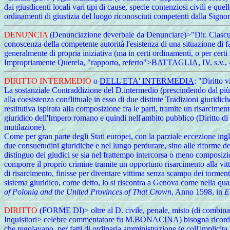
dai giusdicenti locali vari tipi di cause, specie contenziosi civili e qu
ordinamenti di giustizia del luogo riconosciuti competenti dalla Signor
DENUNCIA
(Denunciazione deverbale da Denunciare)>"Dir. Ciascuno 
conoscenza della competente autorità l'esistenza di una situazione di f
generalmente di propria iniziativa (ma in certi ordinamenti, o per certi
Impropriamente Querela, "rapporto, referto">
BATTAGLIA
, IV, s.v., 
DIRITTO
INTERMEDIO
o
DELL'ETA' INTERMEDIA
: "Diritto 
La sostanziale Contraddizione del D.intermedio (prescindendo dal più 
alla coesistenza conflittuale in esso di due distinte Tradizioni giurid
restitutiva ispirata alla composizione fra le parti, tramite un risarcim
giuridico dell'Impero romano e quindi nell'ambito pubblico (Diritto di S
mutilazione).
Come per gran parte degli Stati europei, con la parziale eccezione ingles
due consuetudini giuridiche e nel lungo perdurare, sino alle riforme dei
distinguo dei giudici se sia nel frattempo intercorsa o meno composizione
comporre il proprio crimine tramite un opportuno risarcimento alla vitt
di risarcimento, finisse per diventare vittima senza scampo dei tormen
sistema giuridico, come detto, lo si riscontra a Genova come nella qua
of Polonia and the United Provinces of That Crown
, Anno 1598, in
E
DIRITTO
(FORME DI)> oltre al D. civile, penale, misto (di combinazio
Inquisitori> celebre commentatore fu M.BONACINA) bisogna ricordar
che regolavano, per fatti di ordinaria amministrazione (e coll'implicita