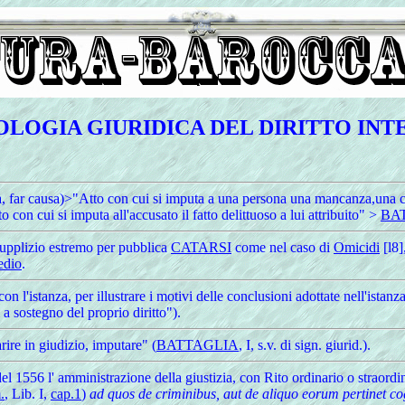
LOGIA GIURIDICA DEL DIRITTO IN
, far causa)>"Atto con cui si imputa a una persona una mancanza,una c
on cui si imputa all'accusato il fatto delittuoso a lui attribuito" >
BA
supplizio estremo per pubblica
CATARSI
come nel caso di
Omicidi
[l8]
edio
.
con l'istanza, per illustrare i motivi delle conclusioni adottate nell'i
i a sostegno del proprio diritto").
rire in giudizio, imputare" (
BATTAGLIA
, I, s.v. di sign. giurid.).
el 1556 l' amministrazione della giustizia, con Rito ordinario o straord
.
, Lib. I,
cap.1
)
ad quos de criminibus, aut de aliquo eorum pertinet co