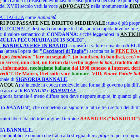
)
poi caduta in disuso ed evolutasi in senso prima scherzoso e quindi 
 del XVIII secolo vedi la voce
ADVOCATUS
nella monumentale
BIB
ATTAGLIA
come
Bannalità
RI POI PASSATE NEL DIRITTO MEDIEVALE
: tutto è più prop
TITUZIONALE
destinati comunque in Italia ad una rapida involuzione
i il valore semantico di
CONDANNA
: sicché leggendosi in
ANTICH
ULTA PECUNIARIA) DI 15 SOLDI"
.
 BANDO, AVERE IN BANDO
acquisirà il valore semantico di
ELI
a (attesa l'opera dei
"Cacciatori di Taglie"
) ascritta tra le
PENE DA
l got.
bandwian
"fare un segnale", (io bandisco, tu bandisci, ecc.) 
 un server, una chat, un forum dal verbo inglese
to ban
, tradotto a
a, informatica,
neologismo italiano
dal 1998 conesso a Internet, deri
vedi T. De Mauro, Utet sotto voce
bannare
, VIII,
Nuove Parole Ital
onale di
SIGNORIA BANNALE
.
EACQUA
) si intende in epoca medievale una forma di governo più diffus
no ancora di
BANNUM
e
BANDITAE
.
a signoria bannale è meno diffusa non deve neppure stupire, in quanto gli
i (o
BANNUM
), che competono al signore in tutti e tre i settori del dir
mini liberi; da ciò trae origine il termine
BANNITUS
("BANDITO")
IA BANNALE
.
beni pubblici e comuni che tratta alla stregua di
res propria
: per esempio 