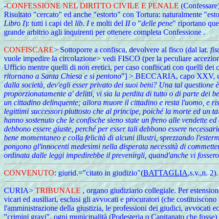
-
CONFESSIONE NEL DIRITTO CIVILE E PENALE
(Confessare)>
Risultato "cercato" ed anche "estorto" con Tortura: naturalmente "esto
Libro I
): tutti i capi del
lib. I
e molti del
II
o "
delle pene
" riportano que
grande arbitrio agli inquirenti per ottenere completa Confessione .
CONFISCARE
> Sottoporre a confisca, devolvere al fisco (dal lat.
fis
vuole impedire la circolazione> vedi FISCO (per la peculiare accezio
Ufficio mentre quelli di non eretici, per caso confiscati con quelli dei
ritornano a Santa Chiesa e si pentono
"] > BECCARIA, capo XXV, critic
dalla società, dev'egli esser privato dei suoi beni? Una tal questione è
proporzionatamente a' delitti, vi sia la perdita di tutto o di parte dei 
un cittadino delinquente; allora muore il cittadino e resta l'uomo, e ri
legittimi successori piuttosto che al principe, poiché la morte ed un t
hanno sostenuto che le confische sieno state un freno alle vendette e
debbono essere giuste, perché per esser tali debbono essere necessarie, 
bene momentaneo e colla felicità di alcuni illustri, sprezzando l'estermi
pongono gl'innocenti medesimi nella disperata necessità di commettere i
ordinata dalle leggi impedirebbe il prevenirgli, quand'anche vi fossero
CONVENUTO
: giurid.="citato in giudizio"(
BATTAGLIA
,s.v.,n. 2).
CURIA
>
TRIBUNALE
, organo giudiziario collegiale. Per estensione
vicari ed ausiliari, esclusi gli avvocati e procuratori (che costituiscono
l'amministrazione della giustizia, le professioni dei giudici, avvocati ec
"crimini gravi", ogni municipalità (Podesteria o Capitanato che foss