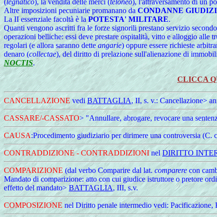
(
legnatico
), la vendita delle merci (
teloneo
), l'attraversamento di un p
Altre imposizioni pecuniarie promanano da
CONDANNE GIUDIZI
La II essenziale facoltà è la
POTESTA' MILITARE
.
Quanti vengono ascritti fra le forze signorili prestano servizio secondo 
operazioni belliche: essi deve prestare ospitalità, vitto e alloggio alle 
regolari (e allora saranno dette
angarie
) oppure essere richieste arbitr
denaro (
collectae
), del diritto di prelazione sull'alienazione di immobi
NOCTIS
.
CLICCA Q
CANCELLAZIONE
vedi
BATTAGLIA
, II, s. v.: Cancellazione> a
CASSARE/
-CASSATO
> "Annullare, abrogare, revocare una sentenza
CAUSA
:Procedimento giudiziario per dirimere una controversia (C. civ
CONTRADDIZIONE - CONTRADDIZIONI
nel
DIRITTO INT
COMPARIZIONE
(dal verbo Comparire dal lat.
comparere
con cambio
Mandato di comparizione: atto con cui giudice istruttore o pretore ord
effetto del mandato>
BATTAGLIA
, III, s.v.
COMPOSIZIONE
nel Diritto penale intermedio vedi: Pacificazione,