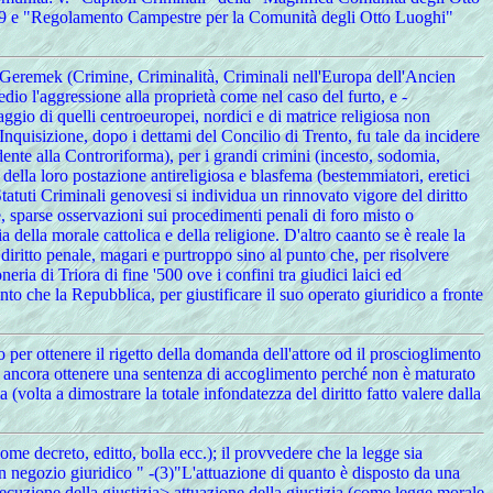
 e "Regolamento Campestre per la Comunità degli Otto Luoghi"
 (Crimine, Criminalità, Criminali nell'Europa dell'Ancien
io l'aggressione alla proprietà come nel caso del furto, e -
aggio di quelli centroeuropei, nordici e di matrice religiosa non
ll'Inquisizione, dopo i dettami del Concilio di Trento, fu tale da incidere
ente alla Controriforma), per i grandi crimini (incesto, sodomia,
 della loro postazione antireligiosa e blasfema (bestemmiatori, eretici
i Statuti Criminali genovesi si individua un rinnovato vigore del diritto
ie, sparse osservazioni sui procedimenti penali di foro misto o
 della morale cattolica e della religione. D'altro caanto se è reale la
l diritto penale, magari e purtroppo sino al punto che, per risolvere
eria di Triora di fine '500 ove i confini tra giudici laici ed
nto che la Repubblica, per giustificare il suo operato giuridico a fronte
o per ottenere il rigetto della domanda dell'attore od il proscioglimento
uò ancora ottenere una sentenza di accoglimento perché non è maturato
a (volta a dimostrare la totale infondatezza del diritto fatto valere dalla
e decreto, editto, bolla ecc.); il provvedere che la legge sia
un negozio giuridico " -(3)"L'attuazione di quanto è disposto da una
ecuzione della giustizia> attuazione della giustizia (come legge morale