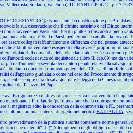
osso, Vallecrosia, Soldano, Vallebona): DURANTE-POGGI, pp. 327-339
IASTICO)> Nonostante la considerazione per Bronislaw Geremek
tevole la sua osservazione che il crimine massimo è nel Diritto intermed
) non si ravvede nei Paesi latini (da lui piuttosto trascurati a pieno vant
Spagna, ma anche in altri Stati e Paesi mediterranei e cattolici, la forza de
ra essere collegati (effettivamente a differenza che nel passato anteced
ia o che addirittura venivano esasperati nella severità proprio in funzione
lenifere, violatori di conventi e della vita claustrale, ecc.)> scorrendo gl
coll'autorità ecclesiastica ed inquisitoriale (libro II, cap.89) ma da var
 più dall'aumentata severità dei capitoli penali relativi alla salvaguardia
ia è altrettanto concreto il rinnovato potere della Chiesa di interferire su
aralisi dell'apparato giudiziario come nel caso del Procedimento di stregon
tato, si ebbe sempre cura di salvaguardare le leggi della Chiesa: sin al pu
i cardinali del Palazzo dei Papi.
iderava E. ogni mezzo di difesa di cui si serviva il convenuto o l'imputat
ano menzionate l' E. dilatoria (per dimostrare che la controparte non p
gliere al magistrato adito la conoscenza della controversia) e l'E. perentori
uest' ultimo con una sentenza di rigetto nel merito)>
BATTAGLIA
, s.v.
altro provvedimento della pubblica autorità contenente norme generali com
ia giuridici che materiali" -(2)" Adempimento degli obblighi nascenti da 
 condanna ), anche esecuzione di pena, esecuzione penale" -(5) "Dis.-Es