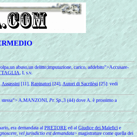
TERMEDIO
olpa,un abuso,un delitto;imputazione, carico, addebito">Accusare-
TTAGLIA
, I, s.v.
,
Assassini
[11],
Rapinatori
[24],
Autori di Sacrilègi
[25]: vedi
stanza stessa"> A.MANZONI,
Pr. Sp.
,3 (44) dove A. è prossimo a
inario, era demandata al
PRETORE
ed al
Giudice dei Malefici
e
gnoscere, vel jurisdictio est demandata
> magistrature come quella dei