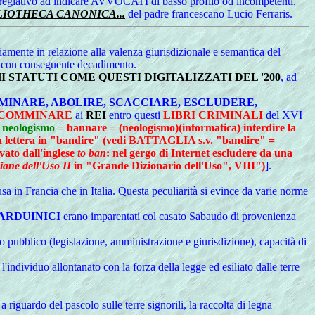
spregiativo ad indicare AVVOCATI di basso profilo od incompetenti.
LIOTHECA CANONICA...
del padre francescano Lucio Ferraris.
riamente in relazione alla valenza giurisdizionale e semantica del
, con conseguente decadimento.
I STATUTI COME QUESTI DIGITALIZZATI DEL '200
, ad
MINARE, ABOLIRE, SCACCIARE, ESCLUDERE,
 COMMINARE
ai
REI
entro questi
LIBRI CRIMINALI
del XVI
=
neologismo
= bannare = (neologismo)(informatica) interdire la
lla lettera in "bandire" (vedi BATTAGLIA s.v. "bandire" =
vato dall'inglese
to ban
: nel gergo di Internet escludere da una
iane dell'Uso II
in "Grande Dizionario dell'Uso", VIII")
].
a in Francia che in Italia. Questa peculiarità si evince da varie norme
ARDUINICI
erano imparentati col casato Sabaudo di provenienza
itto pubblico (legislazione, amministrazione e giurisdizione), capacità di
l'individuo allontanato con la forza della legge ed esiliato dalle terre
a riguardo del pascolo sulle terre signorili, la raccolta di legna