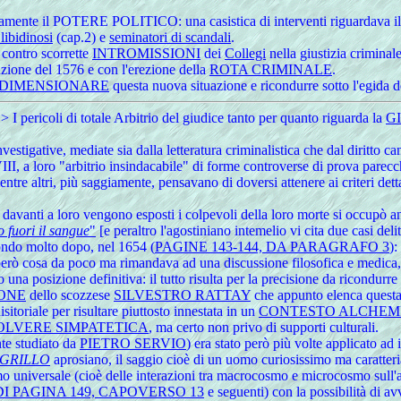
riamente il POTERE POLITICO: una casistica di interventi riguardava i
libidinosi
(cap.2) e
seminatori di scandali
.
 contro scorrette
INTROMISSIONI
dei
Collegi
nella giustizia criminal
tuzione del 1576 e con l'erezione della
ROTA CRIMINALE
.
IDIMENSIONARE
questa nuova situazione e ricondurre sotto l'egida de
> I pericoli di totale Arbitrio del giudice tanto per quanto riguarda la
G
vestigative, mediate sia dalla letteratura criminalistica che dal diritto c
I, a loro "arbitrio insindacabile"
di forme controverse di prova parecch
entre altri, più saggiamente, pensavano di doversi attenere ai criteri de
e davanti a loro vengono esposti i colpevoli della loro morte si occupò 
o fuori il sangue
"
[e peraltro l'agostiniano intemelio vi cita due casi del
condo molto dopo, nel 1654 (
PAGINE 143-144, DA PARAGRAFO 3
):
rò cosa da poco ma rimandava ad una discussione filosofica e medica
a posizione definitiva: il tutto risulta per la precisione da ricondurre a
IONE
dello scozzese
SILVESTRO RATTAY
che appunto elenca questa p
sitoriale per risultare piuttosto innestata in un
CONTESTO ALCHEM
POLVERE SIMPATETICA
, ma certo non privo di supporti culturali.
nte studiato da
PIETRO SERVIO
) era stato però più volte applicato ad
GRILLO
aprosiano, il saggio cioè di un uomo curiosissimo ma caratterial
ismo universale (cioè delle interazioni tra macrocosmo e microcosmo sull'
DI PAGINA 149, CAPOVERSO 13
e seguenti) con la possibilità di av