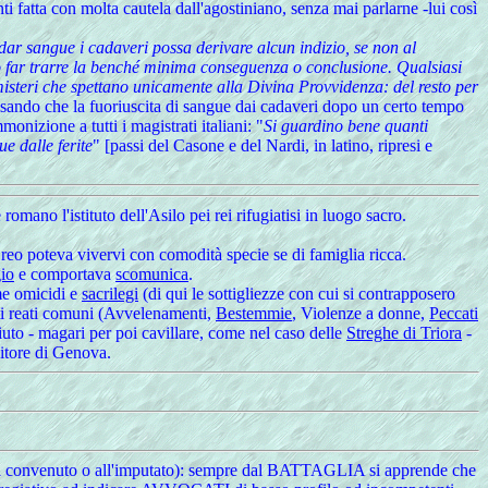
ti fatta con molta cautela dall'agostiniano, senza mai parlarne -lui così
dar sangue i cadaveri possa derivare alcun indizio, se non al
o far trarre la benché minima conseguenza o conclusione. Qualsiasi
isteri che spettano unicamente alla Divina Provvidenza: del resto per
sando che la fuoriuscita di sangue dai cadaveri dopo un certo tempo
nizione a tutti i magistrati italiani: "
Si guardino bene quanti
e dalle ferite
" [passi del Casone e del Nardi, in latino, ripresi e
mano l'istituto dell'Asilo pei rei rifugiatisi in luogo sacro.
 reo poteva vivervi con comodità specie se di famiglia ricca.
gio
e comportava
scomunica
.
ome omicidi e
sacrilegi
(di qui le sottigliezze con cui si contrapposero
lti reati comuni (Avvelenamenti,
Bestemmie
, Violenze a donne,
Peccati
ciuto - magari per poi cavillare, come nel caso delle
Streghe di Triora
-
itore di Genova.
re, al convenuto o all'imputato): sempre dal BATTAGLIA si apprende che