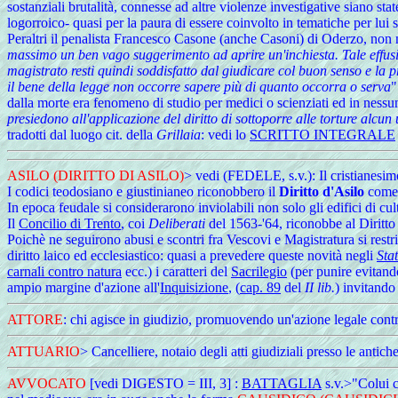
sostanziali brutalità, connesse ad altre violenze investigative siano stat
logorroico- quasi per la paura di essere coinvolto in tematiche per lui 
Peraltri il penalista Francesco Casone (anche Casoni) di Oderzo, non ma
massimo un ben vago suggerimento ad aprire un'inchiesta. Tale effusi
magistrato resti quindi soddisfatto dal giudicare col buon senso e l
il bene della legge non occorre sapere più di quanto occorra o serva
"
dalla morte era fenomeno di studio per medici o scienziati ed in nessun 
presiedono all'applicazione del diritto di sottoporre alle torture alcu
tradotti dal luogo cit. della
Grillaia
: vedi lo
SCRITTO INTEGRALE
ASILO
(DIRITTO DI ASILO)
> vedi (FEDELE, s.v.): Il cristianesimo
I codici teodosiano e giustinianeo riconobbero il
Diritto d'Asilo
come 
In epoca feudale si considerarono inviolabili non solo gli edifici di c
Il
Concilio di Trento
, coi
Deliberati
del 1563-'64, riconobbe al Diritto 
Poichè ne seguirono abusi e scontri fra Vescovi e Magistratura si restrin
diritto laico ed ecclesiastico: quasi a prevedere queste novità negli
Sta
carnali contro natura
ecc.) i caratteri del
Sacrilegio
(per punire evitando
ampio margine d'azione all'
Inquisizione
, (
cap. 89
del
II lib.
) invitando
ATTORE
: chi agisce in giudizio, promuovendo un'azione legale contr
ATTUARIO
> Cancelliere, notaio degli atti giudiziali presso le antiche
AVVOCATO
[vedi DIGESTO = III, 3] :
BATTAGLIA
s.v.>"Colui c