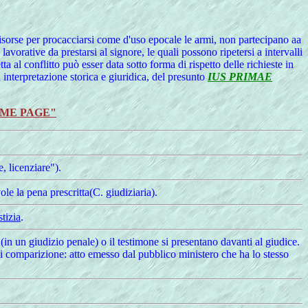
 risorse per procacciarsi come d'uso epocale le armi, non partecipano aa
lavorative da prestarsi al signore, le quali possono ripetersi a intervalli
ta al conflitto può esser data sotto forma di rispetto delle richieste in
a interpretazione storica e giuridica, del presunto
IUS PRIMAE
OME PAGE"
, licenziare").
le la pena prescritta(C. giudiziaria).
tizia
.
(in un giudizio penale) o il testimone si presentano davanti al giudice.
di comparizione: atto emesso dal pubblico ministero che ha lo stesso