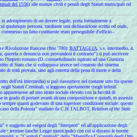
minali del 1556
) alle usanze civili e penali degli Statuti municipali od
,o in adempimento di un dovere legale, porta formalmente a
 cui qualunque persona, mediante una dichiarazione scritta od orale,
o commesso un fatto costituente reato perseguibile d'ufficio.-
) e Rivoluzione francese (fine '700):
BATTAGLIA
, s.v. intermedio, 4.
, querela o denuncia non provandosi il contrario") si può ascrivere
rono l'Impero romano (D. consuetudinario ispirato ad una Giustizia
iritto di Stato che si sviluppava invece nel contesto del sistema
o di reità provata, sino agli estremi della pena di morte e della
ritto dell'età intermedia) si può riassumere nel costante urto fra queste
negli Statuti Criminali, si leggono apertamente (negli infiniti
eo appartenesse ad uno strato sociale elevato con la facoltà di
sse in grado di portare avanti alcuna composizione e quindi, in assenza
egiò sempre quanti godevano di una superiore condizione sociale: questo
del "caso della Polonia" studiato da C.H.TALBOT,
Relation of the State
" e soggetto ad esegesi degli "Interpreti" ed all'applicazione degli
le> termine (anche Legge municipale) con cui si davano le norme
e comunità: v. "Capitoli Criminali" della "Magnifica Comunità degli Otto