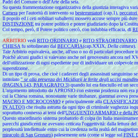
Padri del Comune o dell'Arte della seta.
Su questa frammentazione organizzativa della giustizia interagiva va
Camera
per l'autorità di intervento su
bestemmiatori
(cap.1),
peccatori 
Il popolo ed i ceti nobiliari subalterni mossero accuse sempre più dure
DISTINZIONE
tra potere politico e potere giudiziario dopo la Costi
Col tempo, però, il Potere politico cercò, con indubbia efficacia, di
R
ARBITRIO
vedi
RITO ORDINARIO
e
RITO STRAORDINARIO
CHIESA
fu sottolineato dal
BECCARIA
(cap.XXIX,
Della cattura
).
Tale Arbitrio equivaleva, anche, all'uso o no di particolari procedure in
Poichè alcuni giudici si valevano anche nel genovesato ancora nel XVII
dell'utilizzazione di ogni espediente pur di individuare un colpevole m
superstizione.
Di
un tipo di prova, che cioè i cadaveri degli assassinati sanguinino s
intitolato
"
se alla presenza dei Micidiarij le ferite degli uccisi mandin
(
PAGINA 143, PARAGRAFO 3
) quando lui era fanciullo ed un se
L'argomento introdotto da APROSIO con estrema prudenza non era pe
cui la Chiesa romana, nonostante varie titubanze, giammai aveva preso un
MACRO E MICROCOSMO
e principalmente alla
CLASSIFICAZ
IN ALTO]
) che risulta astratta da ogni tipo di criminale vaghezza inqui
soprattutto connesso ai temi dell'
UNGUENTO ARMARIO e della 
Questo straordinario sistema probatorio di colpa (in Italia massimame
parecchi giusdicenti ne avevano criticata l'oggettività: dalla lettura del
perplessità intellettuale entro cui la credenza nella realtà del magnet
miracolo di San Gennaro
) palesemente urta (come si legge sul
FINE 