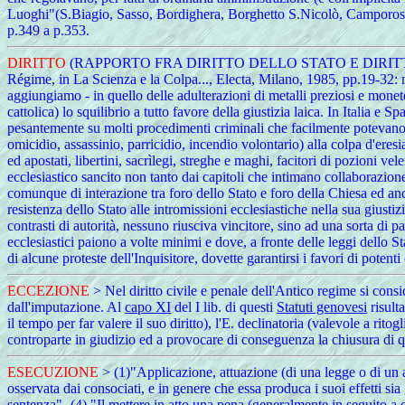
Luoghi"(S.Biagio, Sasso, Bordighera, Borghetto S.Nicolò, Campor
p.349 a p.353.
DIRITTO
(RAPPORTO FRA DIRITTO DELLO STATO E DIRITTO ECCLES
Régime, in La Scienza e la Colpa..., Electa, Milano, 1985, pp.19-32: no
aggiungiamo - in quello delle adulterazioni di metalli preziosi e monete
cattolica) lo squilibrio a tutto favore della giustizia laica. In Italia e 
pesantemente su molti procedimenti criminali che facilmente potevano o
omicidio, assassinio, parricidio, incendio volontario) alla colpa d'eres
ed apostati, libertini, sacrìlegi, streghe e maghi, facitori di pozioni ve
ecclesiastico sancito non tanto dai capitoli che intimano collaborazione 
comunque di interazione tra foro dello Stato e foro della Chiesa ed ancor
resistenza dello Stato alle intromissioni ecclesiastiche nella sua giustiz
contrasti di autorità, nessuno riusciva vincitore, sino ad una sorta di p
ecclesiastici paiono a volte minimi e dove, a fronte delle leggi dello S
di alcune proteste dell'Inquisitore, dovette garantirsi i favori di potent
ECCEZIONE
> Nel diritto civile e penale dell'Antico regime si cons
dall'imputazione. Al
capo XI
del I lib. di questi
Statuti genovesi
risult
il tempo per far valere il suo diritto), l'E. declinatoria (valevole a rito
controparte in giudizio ed a provocare di conseguenza la chiusura di q
ESECUZIONE
> (1)"Applicazione, attuazione (di una legge o di un 
osservata dai consociati, e in genere che essa produca i suoi effetti s
sentenza" -(4) "Il mettere in atto una pena (generalmente in seguito a