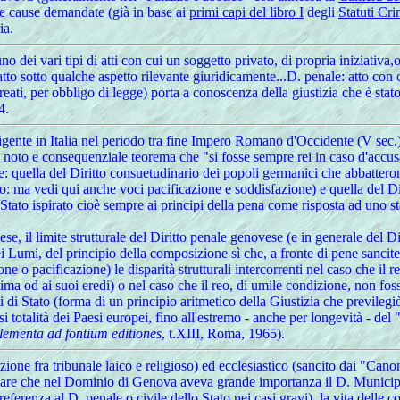
elle cause demandate (già in base ai
primi capi del libro I
degli
Statuti Cri
ia.
dei vari tipi di atti con cui un soggetto privato, di propria iniziativa
atto sotto qualche aspetto rilevante giuridicamente...D. penale: atto con
 reati, per obbligo di legge) porta a conoscenza della giustizia che è stat
4.
vigente in Italia nel periodo tra fine Impero Romano d'Occidente (V sec.
noto e consequenziale teorema che "si fosse sempre rei in caso d'accusa
iche: quella del Diritto consuetudinario dei popoli germanici che abbatte
ento: ma vedi qui anche voci pacificazione e soddisfazione) e quella del D
tato ispirato cioè sempre ai principi della pena come risposta ad uno stat
e, il limite strutturale del Diritto penale genovese (e in generale del Di
 Lumi, del principio della composizione sì che, a fronte di pene sancite 
 o pacificazione) le disparità strutturali intercorrenti nel caso che il r
ima od ai suoi eredi) o nel caso che il reo, di umile condizione, non fo
ti di Stato (forma di un principio aritmetico della Giustizia che previl
si totalità dei Paesi europei, fino all'estremo - anche per longevità - 
lementa ad fontium editiones
, t.XIII, Roma, 1965).
ne fra tribunale laico e religioso) ed ecclesiastico (sancito dai "Canoni
e che nel Dominio di Genova aveva grande importanza il D. Municipa
 referenza al D. penale o civile dello Stato nei casi gravi), la vita dell