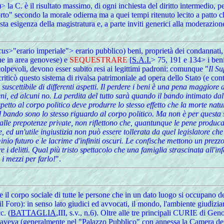
 la C. è il risultato massimo, di ogni inchiesta del diritto intermedio
rto" secondo la morale odierna ma a quei tempi ritenuto lecito a patto c
sta esigenza della magistratura e, a parte inviti generici alla moderazio
cus
>"erario imperiale"> erario pubblico) beni, proprietà dei condannati, 
ne in area genovese) e
SEQUESTRARE
[
S.A.I.
> 75, 191 e 134> i ben
 colpevoli, devono esser subito resi ai legittimi padroni: comunque "
Il S
ò questo sistema di rivalsa patrimoniale ad opera dello Stato (e cont
 suscettibile di differenti aspetti. Il perdere i beni è una pena maggior
beni, ed alcuni no. La perdita del tutto sarà quando il bando intimato dall
spetto al corpo politico deve produrre lo stesso effetto che la morte nat
al bando sono lo stesso riguardo al corpo politico. Ma non è per questa 
d alle prepotenze private, non riflettono che, quantunque le pene produc
ed un'utile ingiustizia non può essere tollerata da quel legislatore che 
nio futuro e le lacrime d'infiniti oscuri. Le confische mettono un prezzo 
 delitti. Qual più tristo spettacolo che una famiglia strascinata all'in
 i mezzi per farlo!
".
 il corpo sociale di tutte le persone che in un dato luogo si occupano dell
 il Foro): in senso lato giudici ed avvocati, il mondo, l'ambiente giudizia
c. (
BATTAGLIA
,III, s.v., n.6). Oltre alle tre principali CURIE di Ge
e) aveva (generalmente nel "Palazzo Pubblico" con annessa la
Camera dei