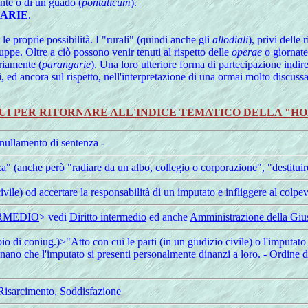
onte o di un guado (
pontaticum
).
ARIE
.
le proprie possibilità. I "rurali" (quindi anche gli
allodiali
), privi delle
truppe. Oltre a ciò possono venir tenuti al rispetto delle
operae
o giornate 
ariamente (
parangarie
). Una loro ulteriore forma di partecipazione indiret
li, ed ancora sul rispetto, nell'interpretazione di una ormai molto discuss
UI PER RITORNARE ALL'INDICE TEMATICO DELLA "H
nnullamento di sentenza -
" (anche però "radiare da un albo, collegio o corporazione", "destituire
ile) od accertare la responsabilità di un imputato e infliggere al colpevo
ERMEDIO
> vedi
Diritto intermedio
ed anche
Amministrazione della Gius
 di coniug.)>"Atto con cui le parti (in un giudizio civile) o l'imputato 
inano che l'imputato si presenti personalmente dinanzi a loro. - Ordine 
 Risarcimento, Soddisfazione