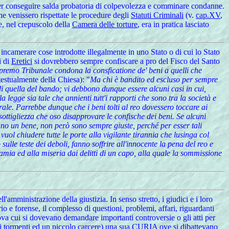
, per conseguire salda probatoria di colpevolezza e comminare condanne.
he venissero rispettate le procedure degli
Statuti Criminali
(v.
cap.XV
,
ne, nel crepuscolo della
Camera delle torture
, era in pratica lasciato
incamerare cose introdotte illegalmente in uno Stato o di cui lo Stato
i di
Eretici
si dovrebbero sempre confiscare a pro del Fisco del Santo
upremo Tribunale condona la consficatione de' beni a quelli che
estualmente della Chiesa): "
Ma chi è bandito ed escluso per sempre
e di quella del bando; vi debbono dunque essere alcuni casi in cui,
a legge sia tale che annienti tutt'i rapporti che sono tra la società e
urale. Parrebbe dunque che i beni tolti al reo dovessero toccare ai
sottigliezza che oso disapprovare le confische dei beni. Se alcuni
ano un bene, non però sono sempre giuste, perché per esser tali
vuol chiudere tutte le porte alla vigilante tirannia che lusinga col
sulle teste dei deboli, fanno soffrire all'innocente la pena del reo e
famia ed alla miseria dai delitti di un capo, alla quale la sommissione
'amministrazione della giustizia. In senso stretto, i giudici e i loro
rio e forense, il complesso di questioni, problemi, affari, riguardanti
nova cui si dovevano demandare importanti controversie o gli atti per
 tormenti
ed un piccolo
carcere
) una sua CURIA ove si dibattevano