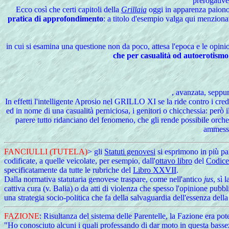
prerogative
Ecco così che certi capitoli della
Grillaia
oggi in apparenza paiono s
pratica di approfondimento
: a titolo d'esempio valga qui menziona
in cui si esamina una questione non da poco, attesa l'epoca e le opini
che per casualità od autoerotismo 
, avanzata, seppu
In effetti l'intelligente Aprosio nel GRILLO XI se la ride contro i cre
ed in nome di una casualità perniciosa, i genitori o chicchessia: però i
parere tutto ridanciano del fenomeno, che gli rende possibile orches
ammessi
FANCIULLI (TUTELA)
> gli
Statuti genovesi
si esprimono in più pa
codificate, a quelle veicolate, per esempio, dall'
ottavo libro
del
Codice
specificatamente da tutte le rubriche del
Libro XXVII
.
Dalla normativa statutaria genovese traspare, come nell'antico
jus
, sì
cattiva cura (v. Balia) o da atti di violenza che spesso l'opinione pubbl
una strategia socio-politica che fa della salvaguardia dell'essenza dell
FAZIONE
: Risultanza del sistema delle Parentelle, la Fazione era 
"Ho conosciuto alcuni i quali professando di dar moto in questa bassezz