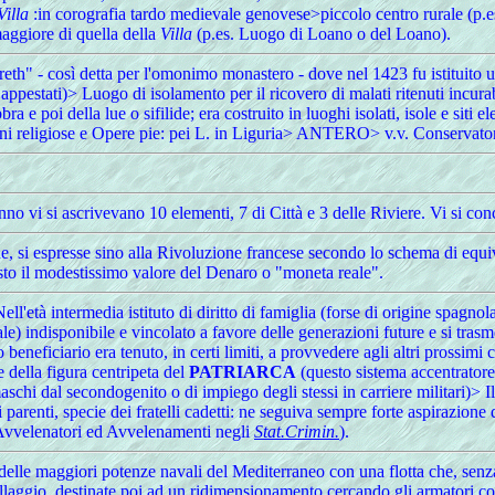
Villa
:in corografia tardo medievale genovese>piccolo centro rurale (p.es
aggiore di quella della
Villa
(p.es. Luogo di Loano o del Loano).
th" - così detta per l'omonimo monastero - dove nel 1423 fu istituito un 
estati)> Luogo di isolamento per il ricovero di malati ritenuti incurabi
a e poi della lue o sifilide; era costruito in luoghi isolati, isole e siti el
oni religiose e Opere pie: pei L. in Liguria> ANTERO> v.v. Conservator
o vi si ascrivevano 10 elementi, 7 di Città e 3 delle Riviere. Vi si con
he, si espresse sino alla Rivoluzione francese secondo lo schema di equi
sto il modestissimo valore del Denaro o "moneta reale".
 Nell'età intermedia istituto di diritto di famiglia (forse di origine spagnol
e) indisponibile e vincolato a favore delle generazioni future e si trasm
uovo beneficiario era tenuto, in certi limiti, a provvedere agli altri pro
 della figura centripeta del
PATRIARCA
(questo sistema accentratore
 maschi dal secondogenito o di impiego degli stessi in carriere militari)>
parenti, specie dei fratelli cadetti: ne seguiva sempre forte aspirazione 
, Avvelenatori ed Avvelenamenti negli
Stat.Crimin.
).
delle maggiori potenze navali del Mediterraneo con una flotta che, sen
laggio, destinate poi ad un ridimensionamento cercando gli armatori cost