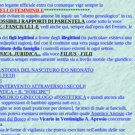
o legame ufficiale entro cui comunque vige sempre la
UELLO FEMMINILE
*******************
,
de evitare in seguito annose liti legali: un "albero genealogico" in cui
POSSIBILI RAPPORTI DI PARENTELA
come sotto la voce
E / FANCIULLI -E
vedi anche qui, sempre dall'opera del Ferraris, le
la dei
figli legittimi
a fronte degli
illegittimi
(in particolare esisteva una
molteplici ragioni, finì con il costituire una vera piaga sociale tanto che
stituto della famiglia
i controlli erano estremi in ogni settore.
ICA, JURIDICA...
alla voce
FILIUS - FILII
.
lematica sempre estremamente sentita sia a livello morale che giuridico:
USTODIA DEL NASCITURO E/O NEONATO
 FETI]
]
 INTERVENTO ATTRAVERSO I SECOLI]
ICA = IL "FORCIPE"]
MEDICO GINECOLOGO
all'
OSTETRICA
e quindi ancora alla
ni, soppressioni di bambini appena nati ecc.).
se non quali praticone per denaro], facitrici di male ai fanciulli,
non poteva esentarsi nemmeno un erudito quale
Angelico Aprosio
che
ssi dal Bosco
al suo
Vicario in Ventimiglia A. Aprosio
concernente
a.
ia le forme di vigilanza che poteva esercitare nell'ambito delle sue