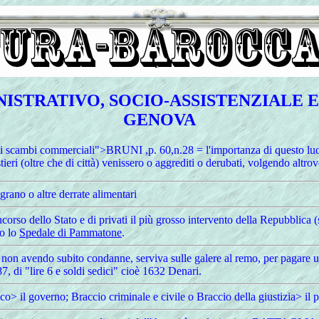
STRATIVO, SOCIO-ASSISTENZIALE E
GENOVA
 scambi commerciali">BRUNI ,p. 60,n.28 = l'importanza di questo luogo 
restieri (oltre che di città) venissero o aggrediti o derubati, volgendo a
grano o altre derrate alimentari
ncorso dello Stato e di privati il più grosso intervento della Repubblica (
so lo
Spedale di Pammatone
.
ur non avendo subito condanne, serviva sulle galere al remo, per pagare
7, di "lire 6 e soldi sedici" cioè 1632 Denari.
ico> il governo; Braccio criminale e civile o Braccio della giustizia> il 