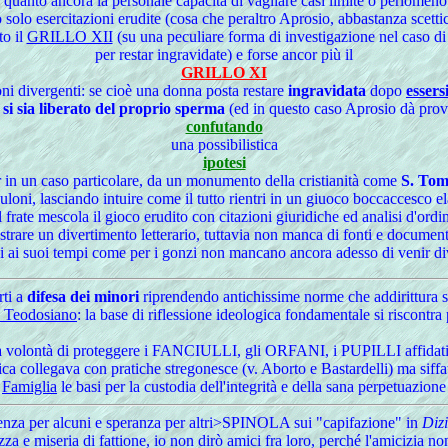
 quanto ancora la personale capacità di vagliare casi limite o perlomeno
olo esercitazioni erudite (cosa che peraltro Aprosio, abbastanza scettico
to il
GRILLO XII
(su una peculiare forma di investigazione nel caso di
per restar ingravidate) e forse ancor più il
GRILLO XI
oni divergenti: se cioè una donna posta restare
ingravidata
dopo
essers
si sia liberato del proprio sperma
(ed in questo caso Aprosio dà prova
confutando
una possibilistica
ipotesi
r in un caso particolare, da un monumento della cristianità come
S. To
duloni, lasciando intuire come il tutto rientri in un giuoco boccaccesco 
l frate mescola il gioco erudito con citazioni giuridiche ed analisi d'ord
trare un divertimento letterario, tuttavia non manca di fonti e documenti
 ai suoi tempi come per i gonzi non mancano ancora adesso di venir div
rti a
difesa dei minori
riprendendo antichissime norme che addirittura s
 Teodosiano
: la base di riflessione ideologica fondamentale si riscontra 
 la volontà di proteggere i FANCIULLI, gli ORFANI, i PUPILLI affida
ica collegava con pratiche stregonesce (v. Aborto e Bastardelli) ma siffatt
a
Famiglia
le basi per la custodia dell'integrità e della sana perpetuazione
potenza per alcuni e speranza per altri>SPINOLA sui "capifazione" in
Dizi
a e miseria di fattione, io non dirò amici fra loro, perché l'amicizia no