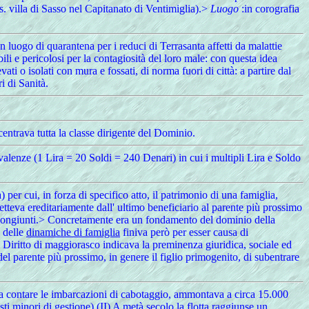
. villa di Sasso nel Capitanato di Ventimiglia).>
Luogo
:in corografia
luogo di quarantena per i reduci di Terrasanta affetti da malattie
li e pericolosi per la contagiosità del loro male: con questa idea
evati o isolati con mura e fossati, di norma fuori di città: a partire dal
i di Sanità.
centrava tutta la classe dirigente del Dominio.
valenze (1 Lira = 20 Soldi = 240 Denari) in cui i multipli Lira e Soldo
a) per cui, in forza di specifico atto, il patrimonio di una famiglia,
etteva ereditariamente dall' ultimo beneficiario al parente più prossimo
ssimi congiunti.> Concretamente era un fondamento del dominio della
 delle
dinamiche di famiglia
finiva però per esser causa di
 Il Diritto di maggiorasco indicava la preminenza giuridica, sociale ed
del parente più prossimo, in genere il figlio primogenito, di subentrare
za contare le imbarcazioni di cabotaggio, ammontava a circa 15.000
i minori di gestione).(II) A metà secolo la flotta raggiunse un