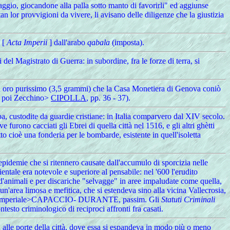
ormaggio, giocandone alla palla sotto manto di favorirli" ed aggiunse
an lor provvigioni da vivere, li avisano delle diligenze che la giustizia
 [
Acta Imperii
] dall'arabo
qabala
(imposta).
el Magistrato di Guerra: in subordine, fra le forze di terra, si
a) in oro purissimo (3,5 grammi) che la Casa Monetiera di Genova coniò
to poi Zecchino>
CIPOLLA
, pp. 36 - 37).
ba, custodite da guardie cristiane: in Italia comparvero dal XIV secolo.
 furono cacciati gli Ebrei di quella città nel 1516, e gli altri ghètti
o cioè una fonderia per le bombarde, esistente in quell'isoletta
epidemie che si ritennero causate dall'accumulo di sporcizia nelle
entale era notevole e superiore al pensabile: nel '600 l'erudito
d'animali e per discariche "selvagge" in aree impaludate come quella,
'area limosa e mefitica, che si estendeva sino alla vicina Vallecrosia,
l trono imperiale>CAPACCIO- DURANTE, passim. Gli
Statuti Criminali
testo criminologico di reciproci affronti fra casati.
 alle porte della città, dove essa si espandeva in modo più o meno