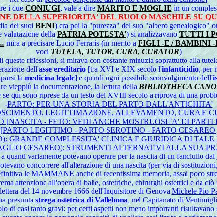
ire i due
CONIUGI
, vale a dire
MARITO E MOGLIE
in un compless
NE DELLA SUPERIORITA' DEL RUOLO MASCHILE SU Q
dia dei suoi
BENI
) era poi la "purezza" del suo "albero genealogico" on
 valutazione della
PATRIA POTESTA'
) si analizzavano
TUTTI I 
.
mira a precisare Lucio Ferraris (in merito a
FIGLI -E / BAMBINI -
voci
TUTELA, TUTOR, CURA, CURATOR
)
di queste riflessioni, si mirava con costante minuzia soprattutto alla tute
erazione dell'
asse ereditario
[tra XVI e XIX secolo l'
infanticidio
, per 
parsi la
medicina legale
] e quindi ogni possibile sconvolgimento dell'
i
re vieppiù la documentazione, la lettura della
BIBLIOTHECA CANON
e se qui sono riprese da un testo del XVIII secolo a riprova di una prob
-
PARTO: PER UNA STORIA DEL PARTO DALL'ANTICHITA'
OSCIMENTO, LEGITTIMAZIONE, ALLEVAMENTO, CURA E C
 [NASCITA - FETO: VEDI ANCHE MOSTRUOSITA' DI PARTI E
-
[PARTO LEGITTIMO - PARTO SEROTINO - PARTO CESAREO 
): GRANDE COMPLESSITA' CLINICA E GIURIDICA DI TALE
GLIO CESAREO): STRUMENTI ALTERNATIVI ALLA SUA PRAT
 a quanti variamente potevano operare per la nascita di un fanciullo dal
i, potevano concorrere all'alterazione di una nascita (per via di sostituzio
efinitiva le MAMMANE anche di recentissima memoria, assai poco streghe 
ione all'opera di balie, ostetriche, chirurghi ostetrici e da ciò 
a lettera del 14 novembre 1666 dell'Inquisitore di Genova
Michele Pio Pa
na presunta
strega ostetrica di Vallebona
, nel Capitanato di Ventimigli
 di casi tanto gravi: per certi aspetti non meno importanti risultavano s