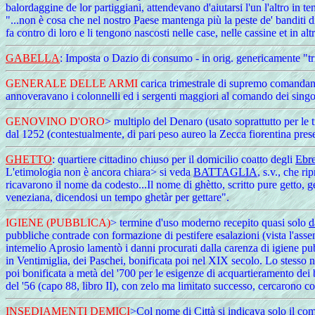
balordaggine de lor partiggiani, attendevano d'aiutarsi l'un l'altro in t
"...non è cosa che nel nostro Paese mantenga più la peste de' banditi di
fa contro di loro e li tengono nascosti nelle case, nelle cassine et in a
GABELLA
: Imposta o Dazio di consumo - in orig. genericamente "tr
GENERALE DELLE ARMI
carica trimestrale di supremo comandante
annoveravano i colonnelli ed i sergenti maggiori al comando dei sing
GENOVINO D'ORO
> multiplo del Denaro (usato soprattutto per le 
dal 1252 (contestualmente, di pari peso aureo la Zecca fiorentina pres
GHETTO
: quartiere cittadino chiuso per il domicilio coatto degli
Ebre
L'etimologia non è ancora chiara> si veda
BATTAGLIA
, s.v., che r
ricavarono il nome da codesto...Il nome di ghètto, scritto pure getto, 
veneziana, dicendosi un tempo ghetàr per gettare".
IGIENE (PUBBLICA)
> termine d'uso moderno recepito quasi solo
d
pubbliche contrade con formazione di pestifere esalazioni (vista l'assen
intemelio Aprosio lamentò i danni procurati dalla carenza di igiene pu
in Ventimiglia, dei Paschei, bonificata poi nel XIX secolo. Lo stesso 
poi bonificata a metà del '700 per le esigenze di acquartieramento
del '56 (capo 88, libro II), con zelo ma limitato successo, cercarono co
INSEDIAMENTI DEMICI
>Col nome di Città si indicava solo il co