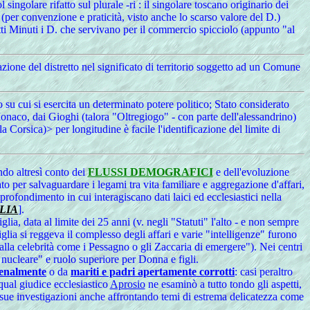
ingolare rifatto sul plurale -ri : il singolare toscano originario dei
per convenzione e praticità, visto anche lo scarso valore del D.)
ti Minuti i D. che servivano per il commercio spicciolo (appunto "al
azione del distretto nel significato di territorio soggetto ad un Comune
a o su cui si esercita un determinato potere politico; Stato considerato
Monaco, dai Gioghi (talora "Oltregiogo" - con parte dell'alessandrino)
a Corsica)> per longitudine è facile l'identificazione del limite di
ndo altresì conto dei
FLUSSI DEMOGRAFICI
e dell'evoluzione
ato per salvaguardare i legami tra vita familiare e aggregazione d'affari,
rofondimento in cui interagiscano dati laici ed ecclesiastici nella
LIA
].
lia, data al limite dei 25 anni (v. negli "Statuti" l'alto - e non sempre
miglia si reggeva il complesso degli affari e varie "intelligenze" furono
lla celebrità come i Pessagno o gli Zaccaria di emergere"). Nei centri
 nucleare" e ruolo superiore per Donna e figli.
penalmente
o da
mariti e padri apertamente corrotti
: casi peraltro
 qual giudice ecclesiastico
Aprosio
ne esaminò a tutto tondo gli aspetti,
sue investigazioni anche affrontando temi di estrema delicatezza come