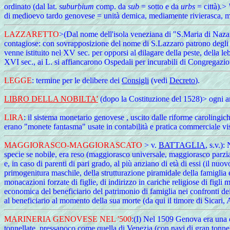
ordinato (dal lat.
suburbium
comp. da
sub
= sotto e da
urbs
= città).>
di medioevo tardo genovese = unità demica, mediamente rivierasca, m
LAZZARETTO
>(Dal nome dell'isola veneziana di "S.Maria di Nazare
contagiose: con sovrapposizione del nome di S.Lazzaro patrono degli app
venne istituito nel XV sec. per opporsi al dilagare della peste, della lebbr
XVI sec., ai L. si affiancarono Ospedali per incurabili di Congregazi
LEGGE
: termine per le delibere dei
Consigli
(vedi
Decreto
).
LIBRO DELLA NOBILTA'
(dopo la Costituzione del 1528)> ogni ann
LIRA
: il sistema monetario genovese , uscito dalle riforme carolingic
erano "monete fantasma" usate in contabilità e pratica commerciale vi
MAGGIORASCO
-MAGGIORASCATO
> v.
BATTAGLIA
, s.v.):
specie se nobile, era reso (maggiorasco universale, maggiorasco parzial
e, in caso di parenti di pari grado, al più anziano di età di essi (il n
primogenitura maschile, della strutturazione piramidale della famiglia e
monacazioni forzate di figlie, di indirizzo in cariche religiose di figli
economica del beneficiario del patrimonio di famiglia nei confronti dei 
al beneficiario al momento della sua morte (da qui il timore di Sicari
MARINERIA GENOVESE NEL '500
:(I) Nel 1509 Genova era una 
tonnellate, pressapoco come quella di Venezia (con navi di gran tonnel