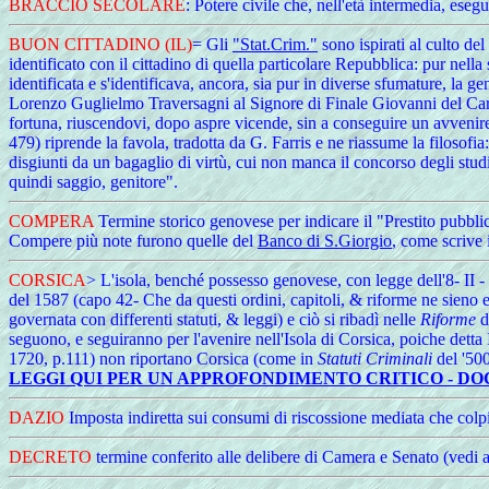
BRACCIO
SECOLARE
: Potere civile che, nell'età intermedia, ese
BUON
CITTADINO (IL)
= Gli
"Stat.Crim."
sono ispirati al culto d
identificato con il cittadino di quella particolare Repubblica: pur nella
identificata e s'identificava, ancora, sia pur in diverse sfumature, la
Lorenzo Guglielmo Traversagni al Signore di Finale Giovanni del Carret
fortuna, riuscendovi, dopo aspre vicende, sin a conseguire un avvenir
479) riprende la favola, tradotta da G. Farris e ne riassume la filosofia:
disgiunti da un bagaglio di virtù, cui non manca il concorso degli studi 
quindi saggio, genitore".
COMPERA
Termine storico genovese per indicare il "Prestito pubbli
Compere più note furono quelle del
Banco di S.Giorgio
, come scrive 
CORSICA
> L'isola, benché possesso genovese, con legge dell'8- II - 
del 1587 (capo 42- Che da questi ordini, capitoli, & riforme ne sieno escl
governata con differenti statuti, & leggi) e ciò si ribadì nelle
Riforme
de
seguono, e seguiranno per l'avenire nell'Isola di Corsica, poiche detta I
1720, p.111) non riportano Corsica (come in
Statuti Criminali
del '500
LEGGI QUI PER UN APPROFONDIMENTO CRITICO - D
DAZIO
Imposta indiretta sui consumi di riscossione mediata che colpi
DECRETO
termine conferito alle delibere di Camera e Senato (vedi