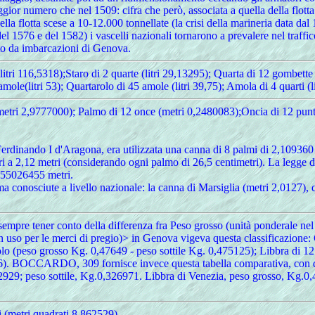
ggior numero che nel 1509: cifra che però, associata a quella della flott
la flotta scese a 10-12.000 tonnellate (la crisi della marineria data dal
l 1576 e del 1582) i vascelli nazionali tornarono a prevalere nel traffi
erto da imbarcazioni di Genova.
(litri 116,5318);Staro di 2 quarte (litri 29,13295); Quarta di 12 gombett
 amole(litri 53); Quartarolo di 45 amole (litri 39,75); Amola di 4 quarti (l
metri 2,9777000); Palmo di 12 once (metri 0,2480083);Oncia di 12 punt
erdinando I d'Aragona, era utilizzata una canna di 8 palmi di 2,109360 
 pari a 2,12 metri (considerando ogni palmo di 26,5 centimetri). La legge
6455026455 metri.
ma conosciute a livello nazionale: la canna di Marsiglia (metri 2,0127), 
 sempre tener conto della differenza fra Peso grosso (unità ponderale ne
in uso per le merci di pregio)> in Genova vigeva questa classificazione
tolo (peso grosso Kg. 0,47649 - peso sottile Kg. 0,475125); Libbra di 1
6). BOCCARDO, 309 fornisce invece questa tabella comparativa, con qual
762929; peso sottile, Kg.0,326971. Libbra di Venezia, peso grosso, Kg.0
 (metri quadrati 8,862529).