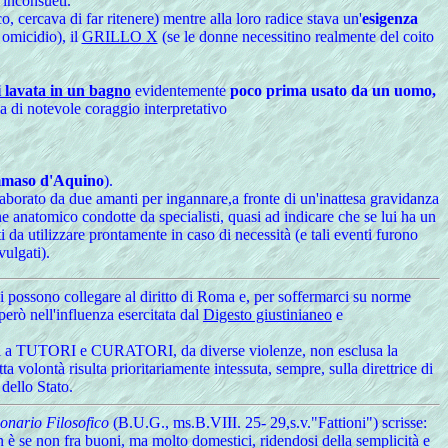
 inconsueti.
, cercava di far ritenere) mentre alla loro radice stava un'
esigenza
 omicidio), il
GRILLO X
(se le donne necessitino realmente del coito
i lavata in un bagno
evidentemente
poco prima usato da un uomo,
 di notevole coraggio interpretativo
mmaso d'Aquino
).
elaborato da due amanti per ingannare,a fronte di un'inattesa gravidanza
ine anatomico condotte da specialisti, quasi ad indicare che se lui ha un
 da utilizzare prontamente in caso di necessità (e tali eventi furono
ulgati).
i possono collegare al diritto di Roma e, per soffermarci su norme
però nell'influenza esercitata dal
Digesto giustinianeo
e
ti a TUTORI e CURATORI, da diverse violenze, non esclusa la
a volontà risulta prioritariamente intessuta, sempre, sulla direttrice di
 dello Stato.
onario Filosofico
(B.U.G., ms.B.VIII. 25- 29,s.v."Fattioni") scrisse:
n è se non fra buoni, ma molto domestici, ridendosi della semplicità e