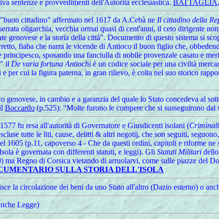
guiva sentenze e provvedimenti dell'Autorità ecclesiastica.
BATTAGLIA
el "buon cittadino" affermato nel 1617 da A.Cebà ne
Il cittadino della R
 serrata oligarchia, vecchia ormai quasi di cent'anni, il ceto dirigente no
 gente genovese e la storia della città". Documento di questo sistema si 
to, fiaba che narra le vicende di Antioco il buon figlio che, obbedendo
e principesco, sposando una fanciulla di nobile provenzale casato e mer
" il
De varia fortuna Antiochi
è un codice sociale per una civiltà merca
e per cui la figura paterna, in gran rilievo, è colta nel suo storico rapp
co genovese, in cambio e a garanzia del quale lo Stato concedeva al sott
il
Boccardo
(p.525): "Molte furono le compere che si susseguirono dal 
1577 fu resa all'autorità di Governatore e Giusdicenti isolani (
Criminal
use tutte le liti, cause, delitti & altri negotij, che son seguiti, seguono
l 1605 (p.11, capoverso 4 - Che da questi ordini, capitoli e riforme ne sia
sola è governata con differenti statuti, e leggi). Gli
Statuti Militari
dell
) ma Regno di Corsica vietando di arruolarvi, come sulle piazze del Domi
OCUMENTARIO SULLA STORIA DELL'ISOLA
sce la circolazione dei beni da uno Stato all'altro (Dazio esterno) o anc
 anche Legge)