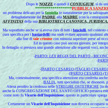
Dopo le
NOZZE
e quindi il
CONIUGIUM
, sì da un
*******************
PUBBLICA SANZIO
un problema delicato per la
famiglia
(e naturalmente per la salvaguar
dettagliatamente dal
PADRE
alla
MADRE
(con la conseguente
AFFINITAS
della sua
BIBLIOTHECA CANONICA, JURIDICA..
Ma soprattutto anche se si aveva cura di tutti i
fanciulli
, nel contesto 
cura specifica per i
bastardelli
) ma onde evitare appunto qualsiasi alt
alla fine di
tale crimine
con minuzia superiore prese ad occu
Ed in questo caso può ancora giovare, per integra
In dettaglio si prestava una grande attenzione alle seguenti voci, anch
-
PARTO:
LEX REGIA
DEL PARTO - RICON
-
PARTO
-
[PARTO CESAREO (TAGLIO CESAREO
-
[PARTO CESAREO (TA
Ma, contestualmente, una specifica attenzione era conferita anche
BALIA
, tutti specialisti che, se disonest
Attesa peraltro la credenza nelle
STREGHE OSTETRICHE
[in d
anche la CONGREGAZIONE DEL SANTO OFFICIO prestava estrema attenz
come noto fu
Vicario dell'Inquisizione
: questo in particolare spieg
u
Certamente un
Vicario dell'Inquisizione
non doveva occuparsi solo