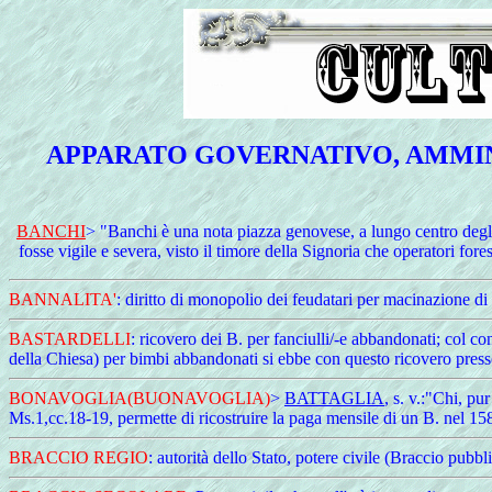
APPARATO GOVERNATIVO, AMMINI
BANCHI
> "Banchi è una nota piazza genovese, a lungo centro degli
fosse vigile e severa, visto il timore della Signoria che operatori fo
BANNALITA'
: diritto di monopolio dei feudatari per macinazione di 
BASTARDELLI
: ricovero dei B. per fanciulli/-e abbandonati; col co
della Chiesa) per bimbi abbandonati si ebbe con questo ricovero pres
BONAVOGLIA
(BUONAVOGLIA)
>
BATTAGLIA
, s. v.:"Chi, p
Ms.1,cc.18-19, permette di ricostruire la paga mensile di un B. nel 158
BRACCIO
REGIO
: autorità dello Stato, potere civile (Braccio pubbl