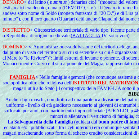
DENARO
> dal latino (
nummus
) denarius cioè "(moneta) del valore d
testi arcaici era denaio, danaio (DEVOTO, s.v.). Il Denaro in rame fu 
andava sotto nome di Soldo (moneta fantasma di "20 D.") e di Lira (al
minuto"), con il loro quarto (Quartari detti anche Clapucini dal nome d
DISTRETTO
> Circoscrizione territoriale di vario tipo, facente parte
o Repubblica di origine medievale (
BATTAGLIA
,IV, sotto voci).
DOMINIO
> v.
Amministrazione-suddivisione del territorio
.>leggi a
dal punto di vista del territorio su cui si estende e su cui è organizz
al Mare (o "le Riviere")": limiti estremi di levante e ponente, di setten
Monaco mentre Corvo è il sito a ponente del Magra, rappresentato in
FAMIGLIA
> Nelle famiglie egemoni (che comunque assieme a que
sociopolitica oltre che religiosa dell'
ISTITUTO DEL MATRIMON
magari utili allo Stato [il corrispettivo della FAMIGLIA sotto il p
BIB
Anche i figli maschi, con diritto ad una paritetica divisione del patrim
uniforme - livello di età giudicato necessario ai giovani di entrambi i 
soffocate per anni, con inaridimento imprenditoriale (AIRALDI, p.467:
minori si allentava il verticismo di famiglia,
La
Salvaguardia della Famiglia
(guidata dal
buon padre di fami
eclatanti e/o "pubblicizzati" tra i ceti inferiori) era comunque sentit
magari mascherando sotto forma di scherzo erudito considerazioni di 