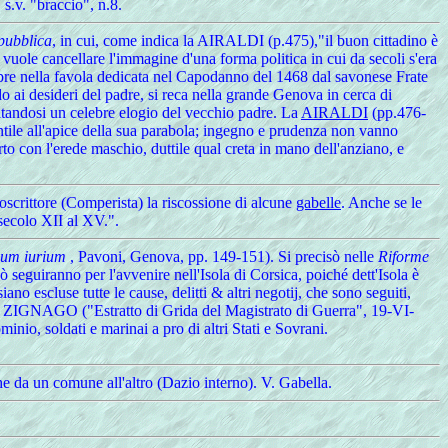
, s.v. "braccio", n.8.
epubblica
, in cui, come indica la AIRALDI (p.475),"il buon cittadino è
n vuole cancellare l'immagine d'una forma politica in cui da secoli s'era
scopre nella favola dedicata nel Capodanno del 1468 dal savonese Frate
 ai desideri del padre, si reca nella grande Genova in cerca di
itandosi un celebre elogio del vecchio padre. La
AIRALDI
(pp.476-
ntile all'apice della sua parabola; ingegno e prudenza non vanno
orto con l'erede maschio, duttile qual creta in mano dell'anziano, e
oscrittore (Comperista) la riscossione di alcune
gabelle
. Anche se le
secolo XII al XV.".
ium iurium
, Pavoni, Genova, pp. 149-151). Si precisò nelle
Riforme
,ò seguiranno per l'avvenire nell'Isola di Corsica, poiché dett'Isola è
no escluse tutte le cause, delitti & altri negotij, che sono seguiti,
o ZIGNAGO ("Estratto di Grida del Magistrato di Guerra", 19-VI-
nio, soldati e marinai a pro di altri Stati e Sovrani.
he da un comune all'altro (Dazio interno). V. Gabella.