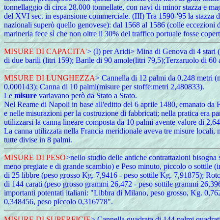
tonnellaggio di circa 28.000 tonnellate, con navi di minor stazza e ma
del XVI sec. in espansione commerciale. (III) Tra 1590-'95 la stazza del
nazionali superò quello genovese): dal 1568 al 1586 (colle eccezioni de
marineria fece sì che non oltre il 30% del traffico portuale fosse cop
MISURE
DI CAPACITA'
> (I) per Aridi> Mina di Genova di 4 stari 
di due barili (litri 159); Barile di 90 amole(litri 79,5);Terzaruolo di 60
MISURE
DI LUNGHEZZA
> Cannella di 12 palmi da 0,248 metri (
0,000143); Canna di 10 palmi(misure per stoffe:metri 2,480833).
Le
misure
variavano però da Stato a Stato.
Nel Reame di Napoli in base all'editto del 6 aprile 1480, emanato da F
e nelle misurazioni per la costruzione di fabbricati; nella pratica era
utilizzarsi la canna lineare composta da 10 palmi avente valore di 2,
La canna utilizzata nella Francia meridionale aveva tre misure locali, 
tutte divise in 8 palmi.
MISURE
DI PESO
>nello studio delle antiche contrattazioni bisogna
meno pregiate e di grande scambio) e Peso minuto, piccolo o sottile (
di 25 libbre (peso grosso Kg. 7,9416 - peso sottile Kg. 7,91875); Ro
di 144 carati (peso grosso grammi 26,472 - peso sottile grammi 26,39
importanti potentati italiani: "Libbra di Milano, peso grosso, Kg. 0,
0,348456, peso piccolo 0,316778".
MISURE
DI SUPERFICIE
> Cannella quadrata di 144 palmi quadrati