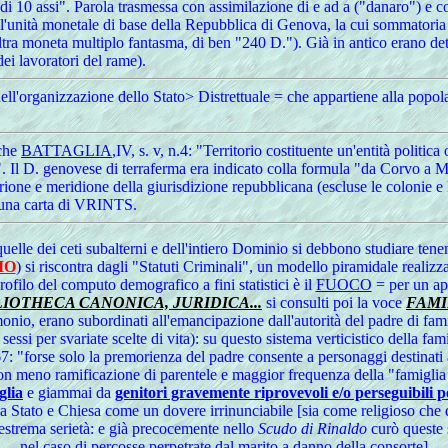
i 10 assi". Parola trasmessa con assimilazione di e ad a ("danaro") e col s
l'unità monetale di base della Repubblica di Genova, la cui sommatoria (
tra moneta multiplo fantasma, di ben "240 D."). Già in antico erano det
ei lavoratori del rame).
 dell'organizzazione dello Stato> Distrettuale = che appartiene alla popol
nche
BATTAGLIA
,IV, s. v, n.4: "Territorio costituente un'entità politic
ato". Il D. genovese di terraferma era indicato colla formula "da Corvo a 
trione e meridione della giurisdizione repubblicana (escluse le colonie e l
 una carta di VRINTS.
lle dei ceti subalterni e dell'intiero Dominio si debbono studiare tene
IO
) si riscontra dagli "Statuti Criminali", un modello piramidale realizz
rofilo del computo demografico a fini statistici è il
FUOCO
= per un app
LIOTHECA CANONICA, JURIDICA...
si consulti poi la voce
FAMI
onio, erano subordinati all'emancipazione dall'autorità del padre di famig
sessi per svariate scelte di vita): su questo sistema verticistico della fa
 "forse solo la premorienza del padre consente a personaggi destinati a
 con meno ramificazione di parentele e maggior frequenza della "famiglia
glia
e giammai da
genitori gravemente riprovevoli e/o perseguibili 
a da Stato e Chiesa come un dovere irrinunciabile [sia come religioso che
estrema serietà: e già precocemente nello
Scudo di Rinaldo
curò queste 
nel caso di
percosse perpetrate dal marito a danno della consorte
]