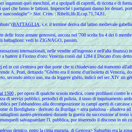
ener ingannati quei meschini, et a spolparli di capretti, di ricotta e di f
 quel che fanno le fattioni. Imperoché i partigiani danno lor denari, port
ltre nascondaglie">
Stat. Crim.
: Ribelli,lib.II,cap.71,74,81.
ibuto"(
BATTAGLIA
, s.v. il termine deriva dal latino medievale gabella
 delle forze armate genovesi, ancora nel '700 scelta fra 4 dei 6 membri d
oli battaglioni: vedi lo ZIGNAGO, passim.
transazioni internazionali, nelle vendite all'ingrosso e nell'alta finanz
e a battere il Fiorino d'oro: Venezia coniò dal 1284 il Ducato d'oro det
i
ed in cui s'entrava per due porte che si chiudevano dal tramonto all'al
iprende A. Prati, dettando "Ghètto era il nome d'un'isoletta di Venezia, dove
geto, secondo antico uso, ma da leggere ghèto, indicò nel sec.XIV un gètt
al 1500
, per opera di qualche scuola medica, come profilassi contro le 
za di servizi pubblici, periodici di pulizia, il tasso di inquinamento ambi
bblica per l'abbandono alla decomposizione in campi aperti di carcasse 
nome di Bordighera - derivato da Burdiga = area paludosa - alludeva ad un
 dei battaglioni austro-piemontesi durante la guerra du successione a
munquedi salvaguardare l'I. pubblica, pur inserendo il discorso in un con
mplesso demico, entro la cinta muraria, di Genova> Suburbio era la zona