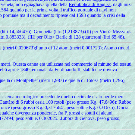
a veneta, non eguagliava quella della
Repubblica di Ragusa
, dagli inizi
 1564 quando per la prima volta il traffico portuale di navi non
co portuale ma il decadimento riprese dal 1593 quando la crisi della
e (litri 14,566476); Gombetta (litri (1,213873).(II) per Vino> Mezzarola
itri 0,883333). (III) per Olio> Barile di 128 quarteroni (litri 65,48).
i (metri 0,020673);Punto di 12 atomi(metri 0,001723); Atomo (metri
metri. Questa canna era utilizzata nel commercio al minuto dei tessuti
 del 6 aprile 1840, emanata da Ferdinando II, stabilì che doveva
quella di Montpellier (metri 1,987) e quella di Tolosa (metri 1,796),
l sistema metrologico precedente quello decimale usato per le merci
: Cantàro di 6 rubbi ossia 100 rotoli (peso grosso Kg. 47,6496); Rubbo
2 once (peso grosso Kg. 0,317664 - peso sottile Kg. 0,31675); Oncia
che divergenza ponderale, fra P. grossi e sottili di alcuni
,477494; peso sottile, 0,302025...Libbra di Genova, peso grosso,