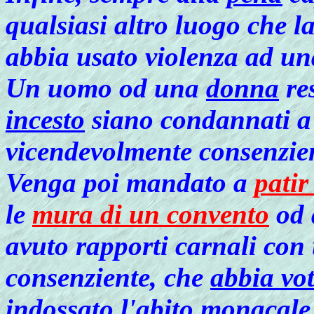
qualsiasi altro luogo che 
abbia usato violenza ad u
Un
uomo od una
donna
re
incesto
siano condannati 
vicendevolmente consenzien
Venga poi mandato a
patir
le
mura di un convento
od 
avuto rapporti carnali co
consenziente, che
abbia vot
indossato l'abito monacale