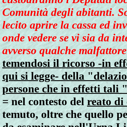
Comunità degli abitanti
. S
lecito aprire la
cassa
ed inv
onde vedere se vi sia da
int
avverso qualche malfattore
temendosi il ricorso -in e
qui si legge- della "delaz
persone che in effetti tal
=
nel contesto del
reato di
temuto, oltre che quello pe
da esaminare nell'
Urna Li