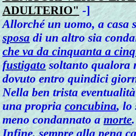
ADULTERIO"
-]
Allorché un uomo, a casa s
sposa
di un altro sia cond
che va da cinquanta a cin
fustigato
soltanto qualora 
dovuto entro quindici giorn
Nella ben trista eventualit
una propria
concubina
, lo
meno condannato a
morte
.
Infine, sempre alla
pena
ca