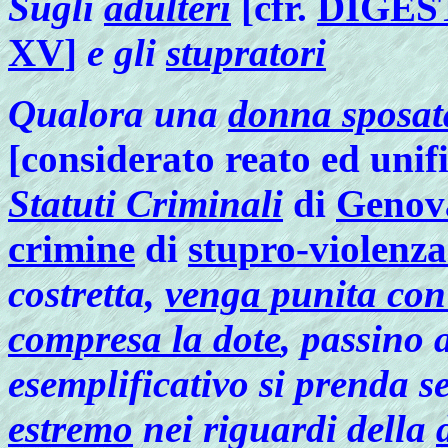
Sugli
adulteri
[cfr.
DIGES
XV
]
e gli
stupratori
Qualora
una
donna sposat
[considerato reato ed unif
Statuti Criminali
di
Genov
crimine
di
stupro-violenza
costretta,
venga punita con
compresa la dote
, passino 
esemplificativo si prenda s
estremo
nei riguardi della