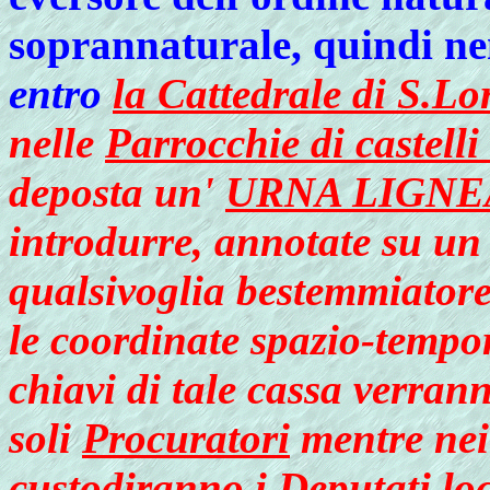
soprannaturale, quindi ne
entro
la Cattedrale di S.Lo
nelle
Parrocchie di castelli 
deposta un'
URNA LIGNE
introdurre, annotate su un f
qualsivoglia bestemmiator
le coordinate spazio-tempor
chiavi di tale cassa
verrann
soli
Procuratori
mentre nei
custodiranno i
Deputati loc