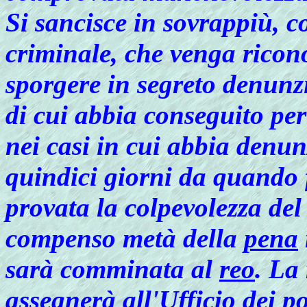
Si sancisce in sovrappiù, c
criminale, che venga ricono
sporgere in segreto denunz
di cui abbia conseguito per
nei casi in cui abbia denun
quindici giorni da quando f
provata la colpevolezza del 
compenso metà della
pena
sarà comminata al
reo
. La
assegnerà all'
Ufficio dei p