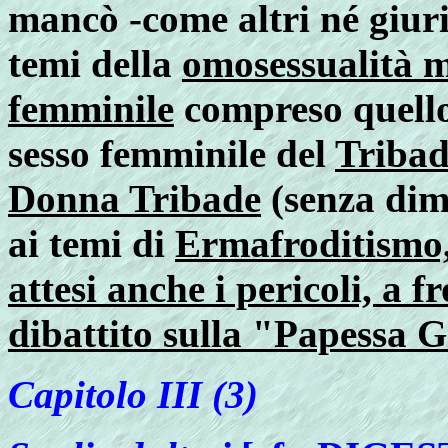
mancò -come altri né giuris
temi della
omosessualità m
femminile
compreso quello 
sesso femminile del
Tribad
Donna Tribade
(senza dime
ai temi di
Ermafroditismo, 
attesi anche i pericoli, a f
dibattito sulla "Papessa 
Capitolo
III (3)