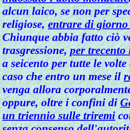
alcun laico, se non per spe
religiose,
entrare di giorno
Chiunque abbia fatto ciò v
trasgressione,
per trecento
a seicento per tutte le volte
caso che entro un mese il
r
venga allora corporalment
oppure, oltre i confini di
G
un triennio sulle triremi
co
senza consenso dell'autorit