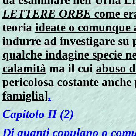
LETTERE ORBE
come era
teoria
ideate o comunque 
indurre ad investigare su 
qualche indagine specie ne
calamità
ma il cui
abuso d
pericolosa costante anche 
famiglia]
.
Capitolo
II (2)
Di quanti copulano o comu