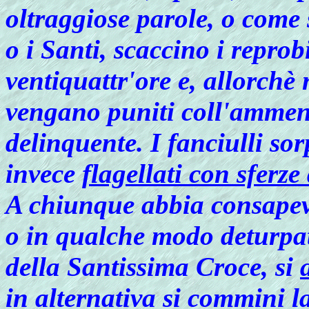
oltraggiose parole, o come 
o i Santi, scaccino i reprobi
ventiquattr'ore e, allorchè
vengano puniti coll'ammen
delinquente. I fanciulli so
invece
flagellati con sferze
A chiunque abbia consapev
o in qualche modo deturpat
della Santissima Croce, si
in alternativa si commini l