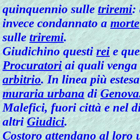
quinquennio sulle
triremi
:
invece condannato a
morte
sulle
triremi
.
Giudichino questi
rei
e que
Procuratori
ai quali venga 
arbitrio
. In linea più estes
muraria urbana
di
Genova
Malefici, fuori città e nel d
altri
Giudici
.
Costoro attendano al loro 