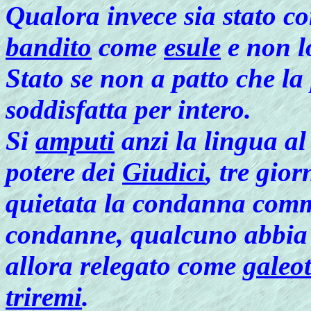
Qualora invece sia stato c
bandito
come
esule
e non l
Stato se non a patto che la
soddisfatta per intero.
Si
amputi
anzi la lingua a
potere dei
Giudici
, tre gio
quietata la condanna commi
condanne, qualcuno abbia 
allora relegato come
galeot
triremi
.