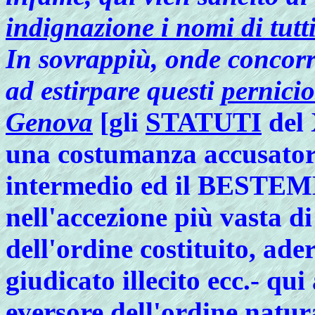
indignazione i nomi di tutt
In
sovrappiù, onde concorr
ad estirpare questi
pernici
Genova
[gli
STATUTI
del 
una costumanza accusatori
intermedio ed il BESTE
nell'accezione più vasta di
dell'ordine costituito, ade
giudicato illecito ecc.- qui
eversore dell'ordine natur