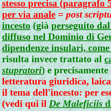
stesso precisa (paragrafo 
per via anale
=
post scrip
incesto
(già
perseguito da
diffuso nel Dominio di Ge
dipendenze insulari, come 
risulta invece trattato al
c
stupratori
)
e precisamente
letteratura giuridica, laica
il tema dell'incesto: per e
(vedi qui il
De Maleficiis
d