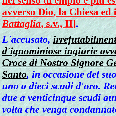
nel senso di empio e più es
avverso Dio, la Chiesa ed 
Battaglia
, s.v., II
]
.
L'accusato,
irrefutabilmen
d'ignominiose ingiurie avve
Croce di Nostro Signore Ge
Santo
, in occasione del s
uno a dieci scudi d'oro. R
due a venticinque scudi aur
volta che venga condannato 