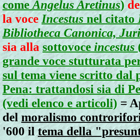
come
Angelus Aretinus
)
del
la voce
Incestus
nel citato
Bibliotheca Canonica, Jurid
sia alla
sottovoce
incestus
(
grande voce stutturata per
sul tema viene scritto dal 
Pena: trattandosi sia di P
(vedi elenco e articoli)
= A
del
moralismo controrifor
'600 il
tema della "presunt