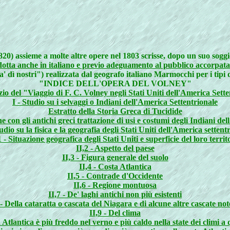
0) assieme a molte altre opere nel 1803 scrisse, dopo un suo soggio
dotta anche in italiano e previo adeguamento al pubblico accorpat
 dì nostri") realizzata dal geografo italiano Marmocchi per i tipi d
"INDICE DELL'OPERA DEL VOLNEY"
io del "Viaggio di F. C. Volney negli Stati Uniti dell'America Sett
I - Studio su i selvaggi o Indiani dell'America Settentrionale
Estratto della Storia Greca di Tucidide
con gli antichi greci trattazione di usi e costumi degli Indiani de
tudio su la fisica e la geografia degli Stati Uniti dell'America settent
1 - Situazione geografica degli Stati Uniti e superficie del loro territ
II,2 - Aspetto del paese
II,3 - Figura generale del suolo
II,4 - Costa Atlantica
II,5 - Contrade d'Occidente
II,6 - Regione montuosa
II,7 - De' laghi antichi non più esistenti
 - Della cataratta o cascata del Niagara e di alcune altre cascate not
II,9 - Del clima
ta Atlantica è più freddo nel verno e più caldo nella state dei climi a