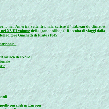
rno nell'America Settentrionale, scrisse il "Tableau du climat et
a nel XVIII volume
della grande silloge ("Raccolta di viaggi dalla
ell'editore Giachetti di Prato (1845).
entrionale"
ll'America del Nord]
rionale
orio
evoli
 quello paralleli in Europa