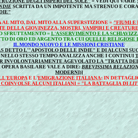
TRUZIONE DEGLI IMPERI DEL SOLE"
= VEDI QUI VARIE
NDIE
SCRITTA DA UN IMPOTENTE MA STRENUO E CORA
DIE"
AL MITO, DAL MITO ALLA SUPERSTIZIONE =
"FIUMI E
E DELLA GIOVINEZZA, MOSTRI, VAMPIRI E CREATURE
TO SFRUTTAMENTO =
L'ASSERVIMENTO E LA SCHIAVIZ
TTO DI ORO ED ARGENTO TRA CUI
QUELLE RELIGIOSE 
IL MONDO NUOVO E LE MISSIONI CRISTIANE
 DETTO L'"APOSTOLO DELLE INDIE" E DI ALCUNI S
NELLO STESSO TEMPO ANALIZZA ANCHE I CONTINUI
AVER INVOLONTARIAMENTE AGEVOLATO LA "TRATTA DEI
A OPERA BASILARE VALE A DIRE:
BREVISSIMA RELAZION
MODERNI)
]
LL'EUROPA
E L'
EMIGRAZIONE ITALIANA
: IN DETTAGL
 COINVOLSE ALCUNI ITALIANI = "LA BATTAGLIA DI
LIT