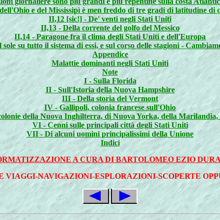
zioni giornaliere sono più grandi e più repentine sulla costa Atlant
 dell'Ohio e del Mississipì è men freddo di tre gradi di latitudine di 
II,12 [sic!] - De' venti negli Stati Uniti
II,13 - Della corrente del golfo del Messico
II,14 - Paragone fra il clima degli Stati Uniti e dell'Europa
el sole su tutto il sistema di essi, e sul corso delle stagioni - Cambi
Appendice
Malattie dominanti negli Stati Uniti
Note
I - Sulla Florida
II - Sull'Istoria della Nuova Hampshire
III - Della storia del Vermont
IV - Gallipoli, colonia francese sull'Ohio
 colonie della Nuova Inghilterra, di Nuova Yorka, della Marilandia, 
VI - Cenni sulle principali città degli Stati Uniti
VII - Di alcuni uomini principalissimi della Unione
Indici
ORMATIZZAZIONE A CURA DI BARTOLOMEO EZIO DUR
E VIAGGI-NAVIGAZIONI-ESPLORAZIONI-SCOPERTE OP