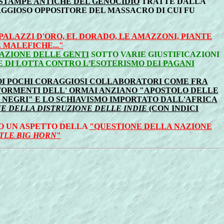
STAMPE ANTICHE DEL GENOCIDIO
TRATTE DALLA
GGIOSO OPPOSITORE DEL MASSACRO DI CUI FU
 PALAZZI D'ORO, EL DORADO, LE AMAZZONI, PIANTE
 MALEFICHE..."
ZAZIONE DELLE GENTI
SOTTO VARIE GIUSTIFICAZIONI
E DI LOTTA CONTRO L'ESOTERISMO DEI PAGANI
UOI POCHI CORAGGIOSI COLLABORATORI COME FRA
TORMENTI DELL' ORMAI ANZIANO "APOSTOLO DELLE
 NEGRI" E LO SCHIAVISMO IMPORTATO DALL'AFRICA
E DELLA DISTRUZIONE DELLE INDIE
(CON INDICI
IO UN ASPETTO DELLA
"QUESTIONE DELLA NAZIONE
TLE BIG HORN
"