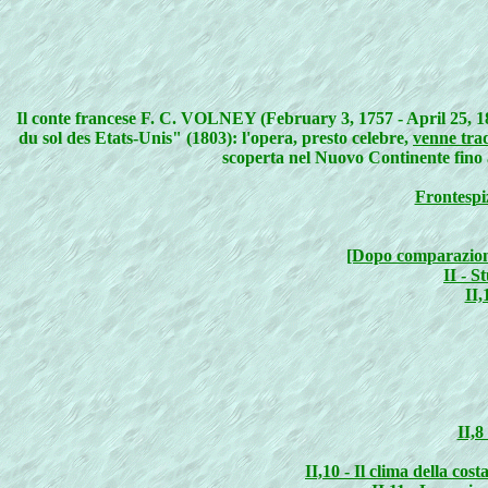
Il conte francese F. C. VOLNEY (February 3, 1757 - April 25, 182
du sol des Etats-Unis" (1803): l'opera, presto celebre,
venne tra
scoperta nel Nuovo Continente fino a'
Frontespiz
[Dopo comparazione 
II - S
II,
II,8
II,10 - Il clima della cos