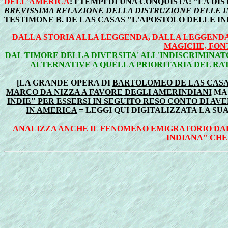
DELL'AMERICA
:
I TEMPI DI UNA
CONQUISTA: "LA DIS
BREVISSIMA RELAZIONE DELLA DISTRUZIONE DELLE I
TESTIMONE
B. DE LAS CASAS "L'APOSTOLO DELLE IN
DALLA STORIA ALLA LEGGENDA, DALLA LEGGENDA 
MAGICHE, FONT
DAL TIMORE DELLA DIVERSITA' ALL'INDISCRIMINA
ALTERNATIVE A QUELLA PRIORITARIA DEL RA
[LA GRANDE OPERA DI
BARTOLOMEO DE LAS CASAS
MARCO DA NIZZA A FAVORE DEGLI AMERINDIANI
MA 
INDIE" PER ESSERSI IN SEGUITO RESO CONTO DI 
IN AMERICA
= LEGGI QUI DIGITALIZZATA LA SU
ANALIZZA ANCHE IL
FENOMENO EMIGRATORIO DA
INDIANA" CHE