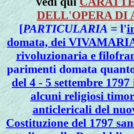
vedi qui
CARATTE
DELL'OPERA DI
[
PARTICULARIA
= l'
i
domata, dei VIVAMARIA al
rivoluzionaria e filofr
parimenti domata quant
del 4 - 5 settembre 1797
alcuni religiosi timor
anticlericali del n
Costituzione del 1797 san