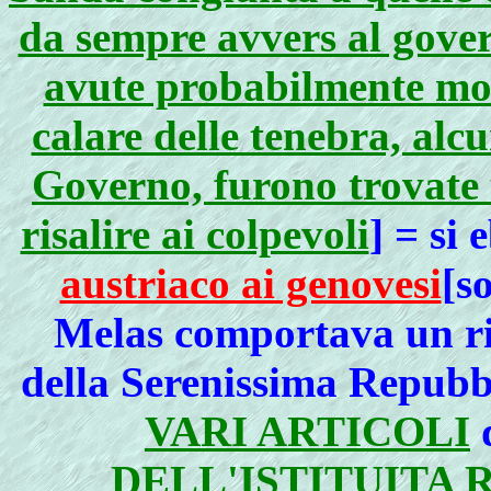
da sempre avvers al gover
avute probabilmente molt
calare delle tenebra, alc
Governo, furono trovate 
risalire ai colpevoli
] = si
austriaco ai genovesi
[s
Melas comportava un ri
della Serenissima Repubbl
VARI ARTICOLI
DELL'ISTITUITA