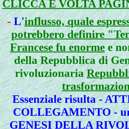
CLICCA E VOLTA PAGI
-
L'
influsso, quale espres
potrebbero definire "Te
Francese fu enorme
e no
della Repubblica di Gen
rivoluzionaria
Repubbli
trasformazioni
Essenziale risulta -
COLLEGAMENTO - un'in
GENESI DELLA RIVO