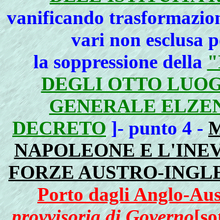
vanificando trasformazion
vari non esclusa p
la soppressione della
"
DEGLI OTTO LUO
GENERALE ELZEN
DECRETO
]- punto 4 -
M
NAPOLEONE E L'INEV
FORZE AUSTRO-INGL
Porto dagli Anglo-Aus
provvisoria di Governo
[so