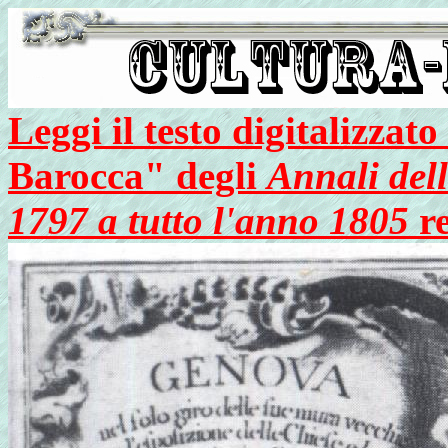
Leggi il testo digitalizza
Barocca" degli
Annali del
1797 a tutto l'anno 1805
re