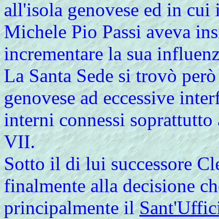
all'isola genovese ed in cui
Michele Pio Passi aveva ins
incrementare la sua influenza
La Santa Sede si trovò però i
genovese ad eccessive interf
interni connessi soprattutto
VII.
Sotto il di lui successore 
finalmente alla decisione c
principalmente il
Sant'Uffic