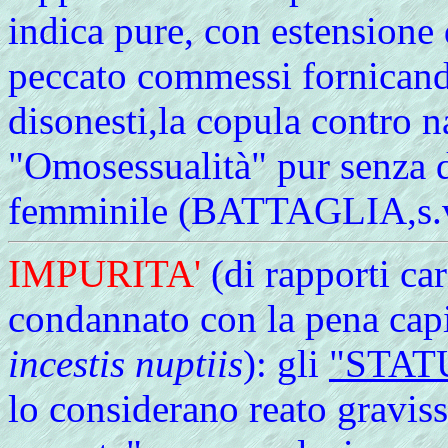
indica pure, con estensione 
peccato commessi fornicand
disonesti,la copula contro n
"Omosessualità" pur senza d
femminile (BATTAGLIA,s.v
IMPURITA'
(di rapporti ca
condannato con la pena cap
incestis nuptiis
): gli
"STAT
lo considerano reato gravi