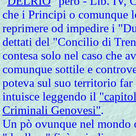
"
DELRIO
" però - Lib. IV, C
che i Principi o comunque l
reprimere od impedire i "Due
dettati del "Concilio di Tr
contesa solo nel caso che a
comunque sottile e controve
poteva sul suo territorio far
intuisce leggendo il
"capito
Criminali Genovesi"
.
Un pò ovunque nel mondo oc