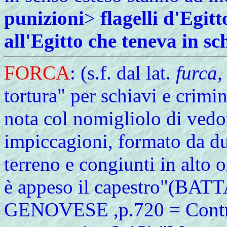
punizioni
>
flagelli d'Egitt
all'Egitto che teneva in sc
FORCA
: (s.f. dal lat.
furca
,
tortura" per schiavi e crimi
nota col nomigliolo di vedo
impiccagioni, formato da due
terreno e congiunti in alto 
è appeso il capestro"(BA
GENOVESE ,p.720 = Contr