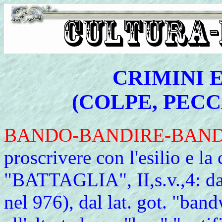
CRIMINI E
(COLPE, PECC
BANDO
-BANDIRE-BAN
proscrivere con l'esilio e la
"BATTAGLIA", II,s.v.,4: da
nel 976), dal lat. got. "ban