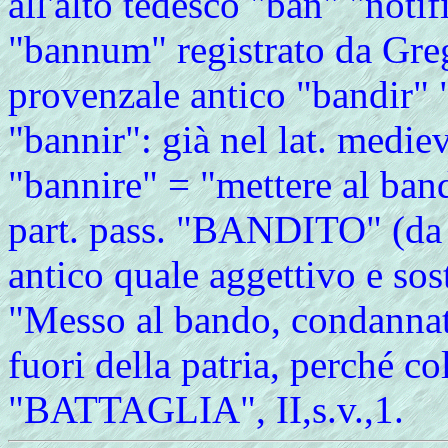
all'alto tedesco "ban" "notif
"bannum" registrato da Greg
provenzale antico "bandir" "
"bannir": già nel lat. mediev.
"bannire" = "mettere al band
part. pass. "BANDITO" (da 
antico quale aggettivo e so
"Messo al bando, condanna
fuori della patria, perché c
"BATTAGLIA", II,s.v.,1.