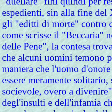
"duellare" finì quindi per re
espedienti, sin alla fine de
gli "editti di morte" contro
come scrisse il "Beccaria" n
delle Pene", la contesa tro
che alcuni uomini temono pi
maniera che l'uomo d'onore 
essere meramente solitario, 
socievole, overo a divenire"
degl'insulti e dell'infamia c