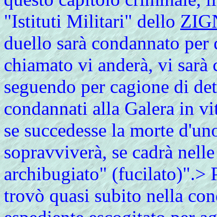
"Istituti Militari" dello
ZIG
duello sarà condannato per d
chiamato vi anderà, vi sarà
seguendo per cagione di det
condannati alla Galera in vita
se succedesse la morte d'uno
sopravviverà, se cadrà nelle 
archibugiato" (fucilato)".> 
trovò quasi subito nella con