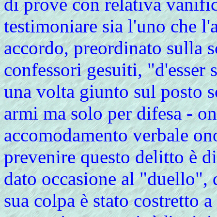
di prove con relativa vanifi
testimoniare sia l'uno che l'
accordo, preordinato sulla sc
confessori gesuiti, "d'esser
una volta giunto sul posto s
armi ma solo per difesa - on
accomodamento verbale onor
prevenire questo delitto è di
dato occasione al "duello",
sua colpa è stato costretto a