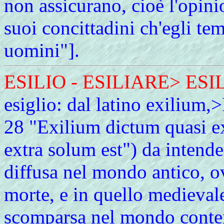
non assicurano, cioè l'opini
suoi concittadini ch'egli tem
uomini"].
ESILIO
- ESILIARE> ESI
esiglio: dal latino exiliu
28 "Exilium dictum quasi e
extra solum est") da intend
diffusa nel mondo antico, ov
morte, e in quello medieval
scomparsa nel mondo conte