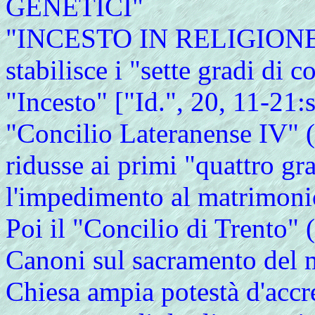
GENETICI"
"INCESTO IN RELIGIONE": 
stabilisce i "sette gradi di
"Incesto" ["Id.", 20, 11-21:s
"Concilio Lateranense IV" (
ridusse ai primi "quattro gr
l'impedimento al matrimoni
Poi il "Concilio di Trento"
Canoni sul sacramento del m
Chiesa ampia potestà d'accr