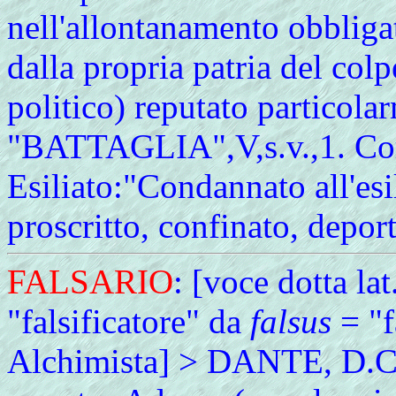
nell'allontanamento obbliga
dalla propria patria del col
politico) reputato particol
"BATTAGLIA",V,s.v.,1. Corre
Esiliato:"Condannato all'esi
proscritto, confinato, dep
FALSARIO
: [voce dotta lat
"falsificatore" da
falsus
= "f
Alchimista] > DANTE, D.C.