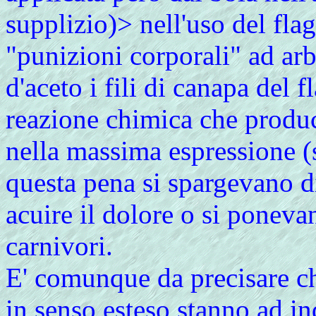
supplizio)> nell'uso del flag
"punizioni corporali" ad arb
d'aceto i fili di canapa del
reazione chimica che produc
nella massima espressione (
questa pena si spargevano di 
acuire il dolore o si poneva
carnivori.
E' comunque da precisare c
in senso esteso stanno ad i