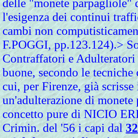
delle "monete parpagliole" 
l'esigenza dei continui traffi
cambi non computisticame
F.POGGI, pp.123.124).> Sot
Contraffatori e Adulterator
buone, secondo le tecniche cu
cui, per Firenze, già scriss
un'adulterazione di monete p
concetto pure di NICIO ERI
Crimin. del '56 i capi dal
32