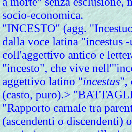
a morte" senza esclusione, 
socio-economica.
"INCESTO" (agg. "Incestuos
dalla voce latina "incestus -
coll'aggettivo antico e lette
"incesto", che vive nell'"inc
aggettivo latino "
incestus
",
(casto, puro).> "BATTAGLIA
"Rapporto carnale tra parenti
(ascendenti o discendenti) o 