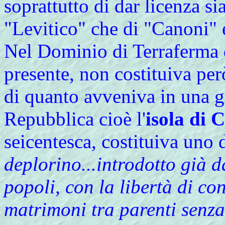
soprattutto di dar licenza si
"Levitico" che di "Canoni" 
Nel Dominio di Terraferma 
presente, non costituiva per
di quanto avveniva in una 
Repubblica cioè l'
isola di 
seicentesca, costituiva uno 
deplorino...introdotto già d
popoli, con la libertà di co
matrimoni tra parenti senz