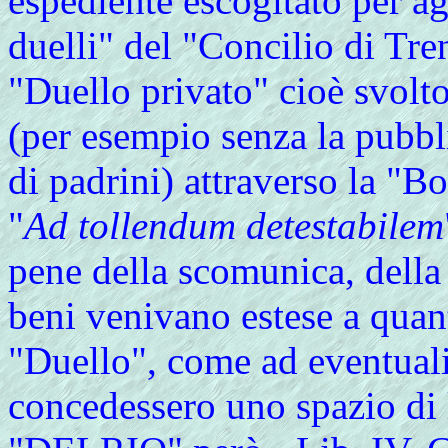
espediente escogitato per ag
duelli" del "Concilio di Tre
"Duello privato" cioè svolto
(per esempio senza la pubbli
di padrini) attraverso la "Bo
"
Ad tollendum detestabilem
pene della scomunica, della 
beni venivano estese a quant
"Duello", come ad eventuali
concedessero uno spazio di l