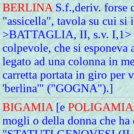
BERLINA
S.f.,deriv. forse 
"assicella", tavola su cui si 
>BATTAGLIA, II, s.v. I,1> "
colpevole, che si esponeva a
legato ad una colonna in me
carretta portata in giro per 
'berlina'" ("GOGNA").]
BIGAMIA
[e
POLIGAMIA
mogli o della donna che ha 
"STATUTI GENOVESI (II,