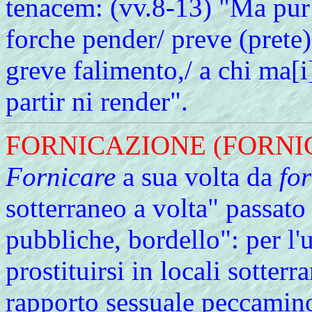
tenacem: (vv.8-13) "Ma pur 
forche pender/ preve (prete)
greve falimento,/ a chi ma[i
partir ni render".
FORNICAZIONE (FORNI
Fornicare
a sua volta da
for
sotterraneo a volta" passato
pubbliche, bordello": per l'
prostituirsi in locali sotterr
rapporto sessuale peccamin