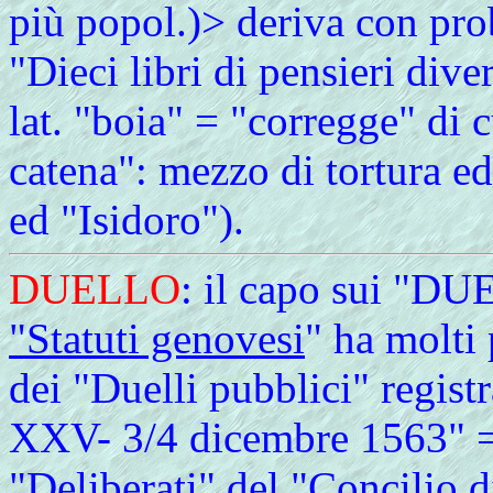
più popol.)> deriva con prob
"Dieci libri di pensieri dive
lat. "boia" = "corregge" di 
catena": mezzo di tortura ed
ed "Isidoro").
DUELLO
: il capo sui "DU
"Statuti genovesi
" ha molti
dei "Duelli pubblici" regist
XXV- 3/4 dicembre 1563" 
"Deliberati" del "Concilio d