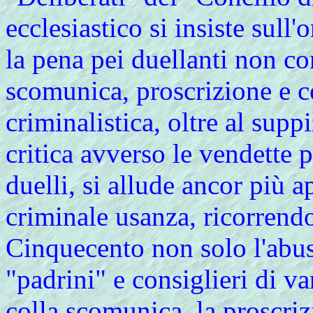
ecclesiastico si insiste sull
la pena pei duellanti non c
scomunica, proscrizione e c
criminalistica, oltre al supp
critica avverso le vendette 
duelli, si allude ancor più 
criminale usanza, ricorrend
Cinquecento non solo l'abus
"padrini" e consiglieri di v
colla scomunica, la proscriz