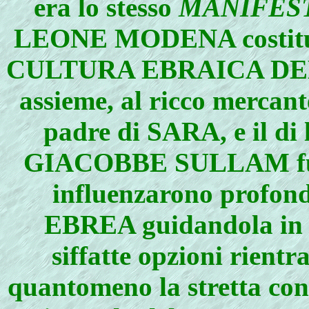
era lo stesso
MANIFES
LEONE MODENA costituì 
CULTURA EBRAICA DEL 
assieme, al ricco merc
padre di SARA, e il di 
GIACOBBE SULLAM fu un
influenzarono prof
EBREA guidandola in sv
siffatte opzioni rientr
quantomeno la stretta co