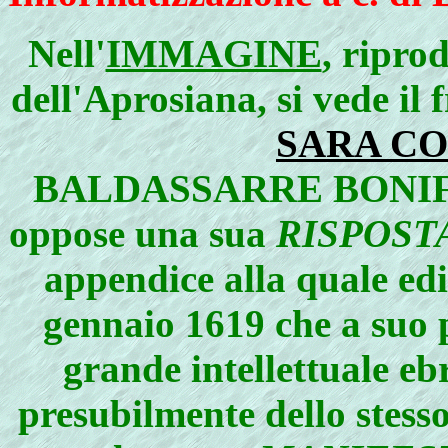
Nell'
IMMAGINE
, ripro
dell'Aprosiana, si vede il 
SARA C
BALDASSARRE BONIFAC
oppose una sua
RISPOST
appendice alla quale edi
gennaio 1619 che a suo p
grande intellettual
presubilmente dello stesso