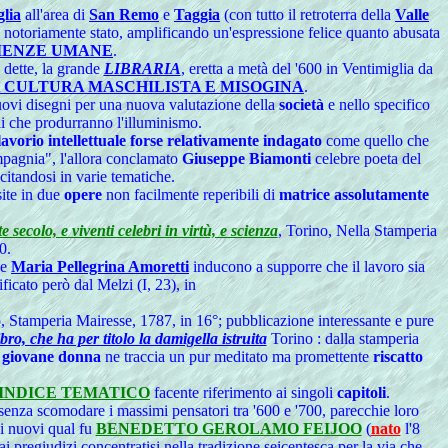
lia
all'area di
San Remo
e
Taggia
(con tutto il retroterra della
Valle
è notoriamente stato, amplificando un'espressione felice quanto abusata
RIENZE UMANE
.
 dette, la grande
LIBRARIA
, eretta a metà del '600 in Ventimiglia da
CULTURA MASCHILISTA E MISOGINA
.
uovi disegni per una nuova valutazione della
società
e nello specifico
i che produrranno l'illuminismo.
lavorio intellettuale forse relativamente indagato
come quello che
pagnia", l'allora conclamato
Giuseppe Biamonti
celebre poeta del
citandosi in varie tematiche.
site in due
opere
non facilmente reperibili di
matrice assolutamente
secolo, e viventi celebri in virtù, e scienza
, Torino, Nella Stamperia
0.
se
Maria Pellegrina Amoretti
inducono a supporre che il lavoro sia
ificato però dal Melzi (I, 23), in
o, Stamperia Mairesse, 1787, in 16°; pubblicazione interessante e pure
ibro, che ha per titolo la damigella istruita
Torino : dalla stamperia
a giovane donna
ne traccia un pur meditato ma promettente
riscatto
INDICE TEMATICO
facente riferimento ai singoli
capitoli
.
 senza scomodare i massimi pensatori tra '600 e '700, parecchie loro
pi nuovi qual fu
BENEDETTO GEROLAMO FEIJOO
(
nato
l'8
 pregiudizi concentratisi nella tradizione seicentesca per la via che