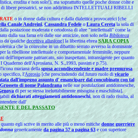
ica, erudita e non solo!), ma soprattutto quelle poche donne colte e
so di libere pensatrici, se non addirittura INTELLETTUALI RIBELLI
RATE
o in donne dalla cultura e dalla dialettica provocatrici [che
ella Canale Andreini
,
Cassandra Fedele
o
Laura Cereta
la sola di
lla postazione moderata e ortodossa di altre "intellettuali" come la
nato dalla sua fama e/o dalle sue amicizie, non solo nella
Biblioteca
to da qualche
decettiva allusione
] la libertina ebrea
SARA COPIA
lemica che la coinvolse in un dibattito serrato avverso la dominante
 per la ribellione intellettuale e comportamentale femminile, neppure
i dell'imperante patriarcato, suo inaspettato, intransigente per quanto
"I Quaderno dell'Aprosiana, N. S.,1993, passim e p.75).
l'icona mariana della
sposa accondiscendente e madre premurosa
 specifico, l'
Aprosio
[che prescindendo dal futuro ruolo di
vicario
tata dall'impegno assunto d' emancipare dal concubinato con tal
 Grosseto di nome Palandrana
nelle sue postulazioni antidonnesche,
 Genova
di per se stessa ineluttabilmente misogina e maschilista].
gabili
dichiarati atteggiamenti antidonneschi
, non di rado risulta, al
ntendere dall'
SENTE E DEL PASSATO
TE
 quanto egli scrive in merito alle più o meno mitiche
donne guerriere
a donna
genericamente
da pagina 57 a pagina 63
e con superiore