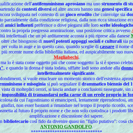
alificazione dell'
antifemminismo aprosiano
ma uno
strumento di st
 partendo da
contesti diversi
ed altre ancora hanno una
genesi specifica
ancora sviluppata nel contesto di un
gioco erudito
che coinvolge sia
do
cato parzialmente dalla condizione religiosa, dalla non ricca situazione 
 di
amici influenti
preferisce o dove piegarsi alle loro
scelte ideologich
i contro la propria pregressa ammirazione, una posizione critica avverso
ità intellettuali che un pò arditamente accosta a più riprese alla danese
 oltre che bisognoso di
nuovi potenti appoggi sociali e culturali
sia pe
a per volta in auge e in questo caso, quando sceglie di
cassare
il nome de
 più recente nume della bibliofilia italiana, ed auspicabilmente suo nuovo
Magliabechi
.
te, ma lo è stata come oggetto più che come soggetto: la si è spesso celeb
a"
, e quando la donna è stata lodata, siffatte lodi sono andate alla
donna
intellettualmente significante
.
profondimenti, si vuole enucleare un momento storico dell'esistenza apros
femminismo e misoginia
si può segnalare il
drammatico biennio del 16
a vista di molteplici orrori, si lascia andare a conclusioni rassegnate, si
e
impossibilità di tramandarsi nella carne di un erede proprio in fo
olosa da cui l'agostiniano si emanciperà, lentamente riprendendosi, at
i giudizi, non esser bastanti a rimandare nel tempo il proprio ricordo, sce
rasmetta al futuro il proprio nome e che non solo custodisca i prodotti lib
amplificazione e discussione del sapere.
un
bibliotecario
così fido da divenire quasi un "figlio putativo": cosa c
ANTONIO GANDOLFO
.
******************************