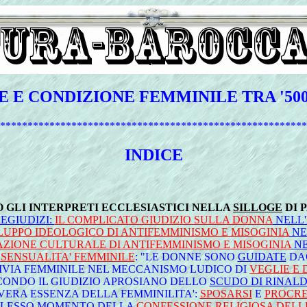
 E CONDIZIONE FEMMINILE TRA '500 
********************************************************
INDICE
 GLI INTERPRETI ECCLESIASTICI NELLA
SILLOGE
DI 
EGIUDIZI:
IL COMPLICATO GIUDIZIO SULLA DONNA
NELL'
LUPPO IDEOLOGICO DI ANTIFEMMINISMO E MISOGINIA
NE
AZIONE CULTURALE DI ANTIFEMMINISMO E MISOGINIA
NE
A
SENSUALITA' FEMMINILE
: "LE DONNE SONO
GUIDATE
DAG
IVIA FEMMINILE NEL MECCANISMO LUDICO DI
VEGLIE E
CONDO IL GIUDIZIO APROSIANO DELLO
SCUDO DI RINALDO
 VERA ESSENZA DELLA FEMMINILITA':
SPOSARSI
E
PROCR
PLESSO MOMENTO DELLA
CONFESSIONE RELIGIOSA DEL