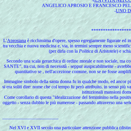
-
(LA) VITA NEI 
ANGELICO APROSIO E FRANCESCO PELL
-
UNO D
*****************
L'
Aprosiana
è ricchissima d'opere, spesso egregiamente figurate ed inci
tra vecchia e nuova medicina e, via, in termini sempre meno scientifici 
(per dirla con la
Politica
di Aristotele) e schi
Secondo
una scala gerarchica di ordine morale e non sociale, ma co
SANTE", tra cui, non di necessità - seppur auspicabilmente - avrebber
quantitativo se , nell'accezione comune, non se ne fosse ampli
Immagine simbolo della santa donna fu in qualche modo, ed ancor più
si era soliti dire: nome che col tempo fu però attribuito, in senso più
istituzionali mansioni
Come corollario di questa "idealizzazione del femminino nella positi
oggetto - senza dubbio le più numerose - passando attraverso una seri
................................................
Nel
XVI e XVII secolo una particolare attenzione pubblica (distin