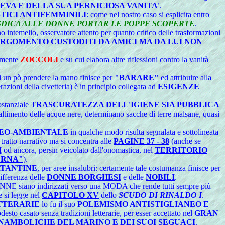
EVA E DELLA SUA PERNICIOSA VANITA'
.
TICI ANTIFEMMINILI
: come nel nostro caso si esplicita entro
DICA ALLE DONNE PORTAR LE POPPE SCOPERTE
.
ano intemelio, osservatore attento per quanto critico delle trasformazioni
ARGOMENTO CUSTODITI DA AMICI MA DA LUI NON
camente
ZOCCOLI
e su cui elabora altre riflessioni contro la vanità
si un pò prendere la mano finisce per
"BARARE"
ed attribuire alla
razioni della civetteria) è in principio collegata ad
ESIGENZE
ostanziale
TRASCURATEZZA DELL'IGIENE SIA PUBBLICA
maltimento delle acque nere, determinano sacche di terre malsane, quasi
GEO-AMBIENTALE
in qualche modo risulta segnalata e sottolineata
tratto narrativo ma si concentra alle
PAGINE 37 - 38
(anche se
I
od ancora, persin veicolato dall'onomastica, nel
TERRITORIO
ERNA"
).
TANTINE
, per aree insalubri: certamente tale costumanza finisce per
ifferenza delle
DONNE BORGHESI
e delle
NOBILI
.
e DONNE siano indirizzati verso una MODA che rende tutti sempre più
 si legge nel
CAPITOLO XV
dello
SCUDO DI RINALDO I
.
TTERARIE
lo fu il suo
POLEMISMO ANTISTIGLIANEO E
esto casato senza tradizioni letterarie, per esser accettato nel
GRAN
NAMBOLICHE DEL MARINO E DEI SUOI SEGUACI
.