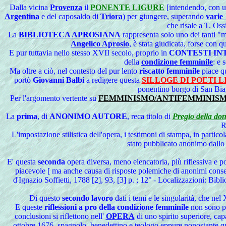
Dalla vicina
Provenza
il
PONENTE LIGURE
[intendendo, con un
Argentina
e del caposaldo di
Triora
) per giungere, superando
varie 
che risale a T. Os
La
BIBLIOTECA APROSIANA
rappresenta solo uno dei tanti "m
Angelico Aprosio
, è stata giudicata, forse con 
E pur tuttavia nello stesso XVII secolo, proprio in
CONTESTI IN
della
condizione femminile
: e 
Ma oltre a ciò, nel contesto del pur lento
riscatto femminile
piace q
portò
Giovanni Balbi
a redigere questa
SILLOGE DI POETI LI
ponentino borgo di San Bia
Per l'argomento vertente su
FEMMINISMO/ANTIFEMMINIS
La
prima
, di
ANONIMO AUTORE
, reca titolo di
Pregio della don
R
L'impostazione stilistica dell'opera, i testimoni di stampa, in particol
stato pubblicato anonimo dallo 
E' questa
seconda
opera diversa, meno elencatoria, più riflessiva e p
piacevole [ ma anche causa di risposte polemiche di anonimi cons
d'Ignazio Soffietti, 1788 [2], 93, [3] p. ; 12° - Localizzazioni: Bibl
Di questo
secondo lavoro
dati i temi e le singolarità, che ne
E queste
riflessioni a pro della condizione femminile
non sono po
conclusioni si riflettono nell'
OPERA
di uno spirito superiore, cap
ottobre 1676, spagnolo, benedettino e teologo eppure nonostante ques