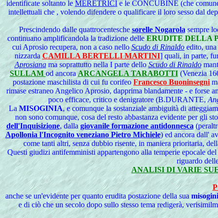
identificate soltanto le
MERETRICI
e le CONCUBINE (che comunque cos
intellettuali che , volendo difendere o qualificare il loro sesso dal
Prescindendo dalle quattrocentesche
sorelle Nogarola
sempre lo
continuano amplificandola la tradizione delle
ERUDITE DELLA 
cui Aprosio recupera, non a caso nello
Scudo di Rinaldo
edito, un
nizzarda
CAMILLA BERTELLI MARTINI
] quali, in parte, f
Aprosiana
ma soprattutto nella I parte dello
Scudo di Rinaldo
mant
SULLAM
od
ancora
ARCANGELA TARABOTTI
(Venezia 160
postazione maschilista di cui fu corifeo
Francesco Buoninsegni
ma
rimase estraneo Angelico Aprosio, dapprima blandamente - e forse ambig
poco efficace, critico e denigratore (B.DURANTE,
Ang
La
MISOGINIA
, e comunque la sostanziale ambiguità di atteggia
non sono comunque, cosa del resto abbastanza evidente per gli storici
dell'Inquisizione
, dalla
giovanile formazione antidonnesca
(peralt
Apollonia l'Incognito veneziano Pietro Michiele
) ed ancora dall' a
come tanti altri, senza dubbio risente, in maniera prioritaria, del
Questi giudizi antifemministi appartengono alla temperie epocale del 
riguardo dell
ANALISI DI VARIE S
P
anche se un'evidente per quanto erudita postazione della sua
misogin
e di ciò che un secolo dopo sullo stesso tema redigerà, verisimil