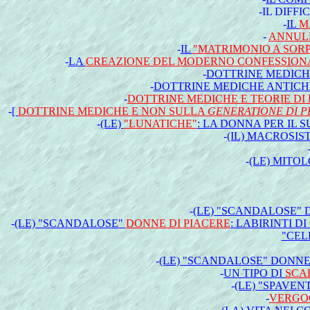
-IL DIFF
-
IL
M
-
ANNULL
-
IL
"MATRIMONIO A SOR
-
LA
CREAZIONE DEL MODERNO CONFESSION
-
DOTTRINE MEDICH
-
DOTTRINE MEDICHE ANTICHE
-
DOTTRINE MEDICHE E TEORIE DI 
-
[
DOTTRINE MEDICHE E NON SULLA
GENERATIONE DI P
-
(LE)
"LUNATICHE"
: LA DONNA PER IL
-
(IL) MACROSI
-
(LE) MITO
-
(LE) "SCANDALOSE" 
-
(LE) "SCANDALOSE"
DONNE DI PIACERE
: LABIRINTI 
"CEL
-
(LE) "SCANDALOSE" DONNE 
-
UN TIPO DI
SCA
-
(LE) "SPAVEN
-
VERGOG