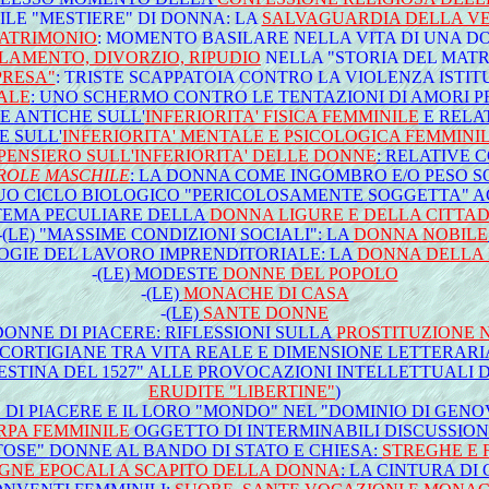
ICILE "MESTIERE" DI DONNA: LA
SALVAGUARDIA DELLA VE
ATRIMONIO
: MOMENTO BASILARE NELLA VITA DI UNA 
AMENTO, DIVORZIO, RIPUDIO
NELLA "STORIA DEL MAT
PRESA"
: TRISTE SCAPPATOIA CONTRO LA VIOLENZA ISTI
ALE
: UNO SCHERMO CONTRO LE TENTAZIONI DI AMORI PR
E ANTICHE SULL'
INFERIORITA' FISICA FEMMINILE
E RELA
 SULL'
INFERIORITA' MENTALE E PSICOLOGICA FEMMINI
PENSIERO SULL'INFERIORITA' DELLE DONNE
: RELATIVE 
ROLE MASCHILE
: LA DONNA COME INGOMBRO E/O PESO SO
 SUO CICLO BIOLOGICO "PERICOLOSAMENTE SOGGETTA" A
STEMA PECULIARE DELLA
DONNA LIGURE E DELLA CITTAD
-
(LE) "MASSIME CONDIZIONI SOCIALI": LA
DONNA NOBILE
LOGIE DEL LAVORO IMPRENDITORIALE: LA
DONNA DELLA
-
(LE) MODESTE
DONNE DEL POPOLO
-
(LE)
MONACHE DI CASA
-
(LE)
SANTE DONNE
DONNE DI PIACERE: RIFLESSIONI SULLA
PROSTITUZIONE N
DI CORTIGIANE TRA VITA REALE E DIMENSIONE LETTERAR
ESTINA DEL 1527" ALLE PROVOCAZIONI INTELLETTUALI 
ERUDITE "LIBERTINE"
)
DI PIACERE E IL LORO "MONDO" NEL "DOMINIO DI GENO
RPA FEMMINILE
OGGETTO DI INTERMINABILI DISCUSSION
TOSE" DONNE AL BANDO DI STATO E CHIESA:
STREGHE E 
NE EPOCALI A SCAPITO DELLA DONNA
: LA CINTURA DI 