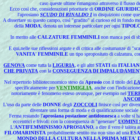
caso queste ultime rimangono attraverso il flusso d
Ecco così che, considerazioni prioritarie di
ORDINE GIURIDI
l'aprosiano
SCUDO DI RINALDO I
in disquizioni come que
A dissertare su questo campo, così "gradito" al curioso ed in fondo
della
MODA
, denota un interesse particolare per ogni
TIPOL
In merito alle
CALZATURE FEMMINILI
non manca poi di sbi
E qui,nelle sue riflessioni argute e di critica alle costumanze di "
VANITA' FEMMINILE
un tipo spropositato di calzatura, c
GENOVA
come tutta la
LIGURIA
, e gli altri
STATI
sia
ITALIAN
CHE PRIVATA
con la
CONSEGUENZA DI IMPALUDAMEN
Nel repertorio biblioteconomico steso da
Aprosio
con il titolo del
LA
specificatamente per
VENTIMIGLIA
, anche con l'indicazione
notoriamente è fenomeno esteso ovunque, per esempio nel
TERR
ANCOR
L'uso da parte delle
DONNE
degli
ZOCCOLI
finisce così per dive
diventare una forma di moda e di qualificazione sociale 
Ferma restando l'
aprosiana postazione antidonnesca
a volte si h
eccentrici e frivoli: con la conseguenza di "generare"
UOMINI 
L'
ANTIFEMMINISMO APROSIANO
, a dire il vero è talora
FILOMARINISTA
probabilmente sentito ma non sino ad una
ES
MONDO DELLA CULTURA NELLA PRIMA META' D