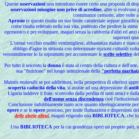
Queste
osservazioni
non intendono essere certo una proposta di dequ
osservazioni misogine non prive di acredine
, altre si evolvono
costumanze censorie, altre volte 
Aprosio
(e questo risulta un suo limite caratteriale seppur giustifi
come risulta reiterato nella sua vita, piuttosto che perdere la stima
egemonico e per sviluppare, magari senza la cattiveria d'altri ed anz
superiori qual
L'ormai vecchio erudito ventimigliese, abbastanza malato e stanco
obbligo d'agire in sintonia con determinate opzioni culturali volt
verosimilmente lo fa soprattutto per accontentare le
scelte selettive
del
Per tutto il seicento la
donna
è stata al centro della cultura e dell'ar
sua "fruizione" nel luogo istituzionale della
"perfetta maritat
Mutatis mutandis
se poi addirittura, nella prospettiva di ulteriori ap
scoperta caducità della vita
, si assiste ad una depressione di
anti
Liguria laddove il frate, sconvolto dalla perdita di tanti amici e dall
dell'uomo senza discendenza
cioè l'istituzional
Conclusione indubbiamente tanto acre quanto ideologicamente peric
opere
e se le
opere
possono, per insite fluttuazioni e dispersioni de
delle glorie altrui
, magari erigendo una
BIBLIOTECA
, che t
Una
BIBLIOTECA
per la cui grandezza operi un proprio pari, 