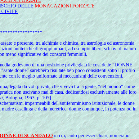
AZIONI FORZATE
RISCHIO DELLE
MONACAZIONI FORZATE
 CIVILE
*****************
passato e presente, tra alchimia e chimica, tra astrologia ed astronomia,
tazioni antitetiche di gruppi umani, ad esempio liberi, schiavi di natura
 non meno significative dei consorzi femminili.
ermedia godevano di una posizione privilegiata le così dette "DONNE
sante donne" sarebbero risultate ben poco consistenti sotto il profilo
mente con le meglio uniformate ai meccanismi delle convenzioni.
nna, legata da voti privati, che viveva tra la gente, "nel mondo" come
n pratica non uscivano mai di casa, dedicandosi esclusivamente alle loro
na
, Bologna, 1963, p. 105].
 schematismi impermeabili dell'antifemminismo istituzionale, le donne
a madre casalinga e della
meretrice
, donne comunque, in potenza od in
DONNE DI SCANDALO
in cui, tanto per esser chiari, non erano