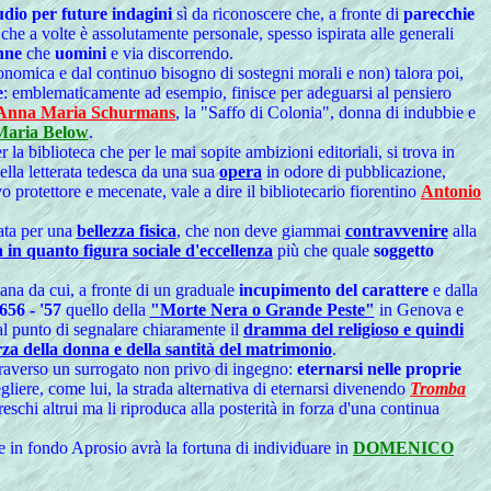
udio per future indagini
sì da riconoscere che, a fronte di
parecchie
che a volte è assolutamente personale, spesso ispirata alle generali
nne
che
uomini
e via discorrendo.
economica e dal continuo bisogno di sostegni morali e non) talora poi,
e
: emblematicamente ad esempio, finisce per adeguarsi al pensiero
Anna Maria Schurmans
, la "Saffo di Colonia", donna di indubbie e
Maria Below
.
r la biblioteca che per le mai sopite ambizioni editoriali, si trova in
lla letterata tedesca da una sua
opera
in odore di pubblicazione,
 protettore e mecenate, vale a dire il bibliotecario fiorentino
Antonio
rata per una
bellezza fisica
, che non deve giammai
contravvenire
alla
 in quanto figura sociale d'eccellenza
più che quale
soggetto
iana da cui, a fronte di un graduale
incupimento del carattere
e dalla
56 - '57
quello della
"Morte Nera o Grande Peste"
in Genova e
n al punto di segnalare chiaramente il
dramma del religioso e quindi
rza della donna e della santità del matrimonio
.
traverso un surrogato non privo di ingegno:
eternarsi nelle proprie
gliere, come lui, la strada alternativa di eternarsi divenendo
Tromba
reschi altrui ma li riproduca alla posterità in forza d'una continua
he in fondo Aprosio avrà la fortuna di individuare in
DOMENICO