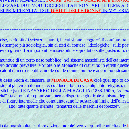
CONVENTI FEMMINILI:
SUORE, SANTE VOCAZIONI E MONAC
IZZARI: DUE MODI DICERSI DI AFFRONTARE IL TEMA A 
EI PRIMI TRATTATI SUI
DIRITTI DELLE DONNE
IN MATERIA
********************************************************
se, perlopiù di scienze naturali, in cui si può "leggere" il conflitto tra 
e sempre più sociologici, sin ai testi di contese "ideologiche" sulle pos
avi di guerra, fra importanti e miserabili, e soprattutto sulle postazioni,
munque di un certo peso pubblico, nel sistema maschilista dell'età int
o dovuto prevalere le Suore o le Monache di clausura: in effetti queste "
ficato il numero identificandole con le donne più pie e ancor più estesa
 della Suora di clausura, la
MONACA DI CASA
cioè quel tipo di do
 vasto, al genere di donne che, conducendo una vita alquanto religiosa, i
 domestiche [vedi:E.NAVARRO DELLA MIRAGLIA (1838-1909),
La na
vità" stavano poi, seppur variamente disposte e giudicate a misura degli
e di figure intermedie che congiungevano le postazioni limite dell'onest
atto, tutte quante ritenute "tentatrici delle maschili debolezze".
ta da una simultanea riprovazione morale) veniva quindi conferita alle