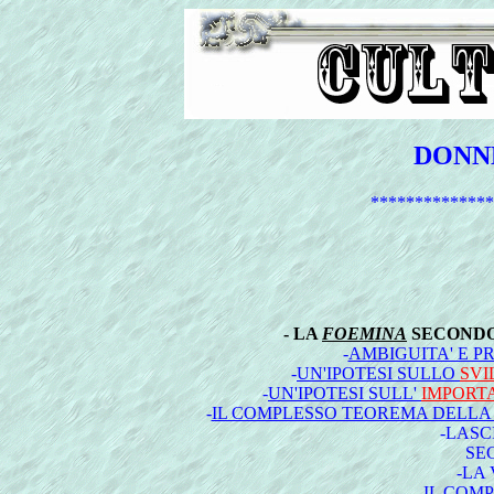
DONNE
**************
- LA
FOEMINA
SECONDO
-
AMBIGUITA' E PR
-
UN'IPOTESI SULLO
SVI
-
UN'IPOTESI SULL'
IMPORT
-
IL COMPLESSO TEOREMA DELL
-LASC
SE
-LA
-
IL COM