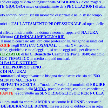
i colora oggi di vieta ed ingiustificata
MISOGINIA
( e che magari
TE GIOCOSO
) nasce originariamente da
SPECULAZIONI
di altra
odo notorio, costituisce un momento essenziale e nello stesso tempo
orici dell'
ALLATTAMENTO PROFESSIONALE
ad opera delle
i affettivi instaurantisi tra donna e neonato, appare di
NATURA
dirittura
CRIMINALI MERCENARIE
.
il nonato concesso alle loro cure professionali, vengono assunte col
LEGGE
negli
STATUTI CRIMINALI
di metà XVI secolo.
iche, giuridiche e moraleggianti, si rende oggi utile, per dissertare
ALIZZATO]
di tal
C. Benedetto Carminati
(Pavia, 1840) dal titolo
ICE TEMATICO
in merito ai punti nucleari:
I BALE E NUTRICI
E DEL PROPRIO SENO
E DI NATURA!
connotati
: ed oggettivamente bisogna riconoscere che sin dal '500
MENTO MATERNO
.
 SIFFATTA SCELTA
la "moderna" volontà femminile di
FRUIRE
mergenti dettami della
MODA
, potendo esibire, con ogni espediente,
FANTE
] e soprattutto un
SENO RIGOGLIOSO E PER NULLA
o
i loro strali sia contro la
MODA
sia contro le
DONNE
accusate di
E DESIDERANO LE DONNE
ma resta fuor di dubbio che in ogni