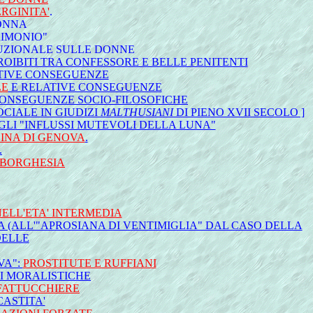
RGINITA'
.
DONNA
RIMONIO"
TUZIONALE SULLE DONNE
OIBITI TRA CONFESSORE E BELLE PENITENTI
TIVE CONSEGUENZE
LE
E RELATIVE CONSEGUENZE
CONSEGUENZE SOCIO-FILOSOFICHE
CIALE IN GIUDIZI
MALTHUSIANI
DI PIENO XVII SECOLO ]
GLI "INFLUSSI MUTEVOLI DELLA LUNA"
INA DI GENOVA
.
.
 BORGHESIA
ELL'ETA' INTERMEDIA
IA (ALL'"APROSIANA DI VENTIMIGLIA" DAL CASO DELLA
DELLE
VA":
PROSTITUTE E RUFFIANI
I MORALISTICHE
FATTUCCHIERE
CASTITA'