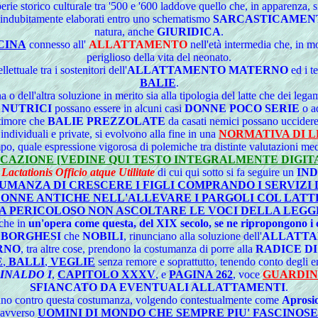
perie storico culturale tra '500 e '600 laddove quello che, in apparenza, s
indubitamente elaborati entro uno schematismo
SARCASTICAMEN
natura, anche
GIURIDICA
.
CINA
connesso all'
ALLATTAMENTO
nell'età intermedia che, in m
periglioso della vita del neonato.
ttuale tra i sostenitori dell'
ALLATTAMENTO MATERNO
ed i te
BALIE
.
 dell'altra soluzione in merito sia alla tipologia del latte che dei legam
o
NUTRICI
possano essere in alcuni casi
DONNE POCO SERIE
o ad
 timore che
BALIE PREZZOLATE
da casati nemici possano uccidere 
individuali e private, si evolvono alla fine in una
NORMATIVA DI 
mpo, quale espressione vigorosa di polemiche tra distinte valutazioni med
CAZIONE [VEDINE QUI TESTO INTEGRALMENTE DIGIT
actationis Officio atque Utilitate
di cui qui sotto si fa seguire un
IND
MANZA DI CRESCERE I FIGLI COMPRANDO I SERVIZI D
DONNE ANTICHE NELL'ALLEVARE I PARGOLI COL LATT
A PERICOLOSO NON ASCOLTARE LE VOCI DELLA LEGG
nche in
un'opera come questa, del XIX secolo, se ne ripropongono i 
a
BORGHESI
che
NOBILI
, rinunciano alla soluzione dell'
ALLATTA
RNO
, tra altre cose, prendono la costumanza di porre alla
RADICE DI
E
,
BALLI
,
VEGLIE
senza remore e soprattutto, tenendo conto degli e
INALDO I
,
CAPITOLO XXXV
, e
PAGINA 262
, voce
GUARDIN
SFIANCATO DA EVENTUALI ALLATTAMENTI
.
ancano contro questa costumanza, volgendo contestualmente come
Aprosi
e avverso
UOMINI DI MONDO CHE SEMPRE PIU' FASCINOS