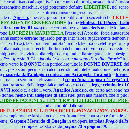
tituivano ad ogni livello un campo di pruriginosa curiosità, moralist
 deprezzamento maschile, oggi potremmo definire
LIBERTINE
, nel sen
all'antifemminismo imperante.
date da
Aprosio
, queste si possono identificare in seicentesche
LETTE
PRECEDENTE GENERAZIONE
(come
Modesta Dal Pozzo
,
Isab
a
lettera contro il lusso
) e che comunque risultano decisamente lontane da
urono
LUCREZIA MARINELLA
[verso cui
Aprosio
, forse suggestio
enne sempre estremo
riguardo
per quanto talora fugacemente demotiva
4 - ivi 1652), la suora "femminista" in qualche modo celebre per una po
 alla quale, con parecchi altri in qualche modo travolto dall'ossessione
uamente - vicino alla religiosa e quindi, alla stregua d'altri antesignan
elico Aprosio il "Ventimiglia": le "carte parlanti d'erudite librarie"
in 
mento verso le
DONNE
e in particolare tutte le
DONNE DIVERSE
dal
, postazioni peculiari di alcuni eruditi od intellettuali come, nel nostro
ro
inasprita dall'ambigua contesa con Arcangela Tarabotti
o
tormen
ver assistito sempre in giovane età al
rogo d'una supposta "strega" di
la natura stessa della
legge laica
, nel suo caso della
legge criminale di
XVII secolo e, a dire il vero,
Angelico Aprosio
, cui certo non sono ne
e donne,
meno intransigente di altri suoi pari
alla maniera che si può i
UE DISSERTAZIONI SU LETTERATE ED ERUDITE DEL PRE
od ancor più dalle sue
OSTULAZIONI SUL TEMA DELLE
MONACAZIONI FORZA
ia
esemplarmente la si evince dal confronto, contenutistico e formale, di
mente,
Gaspare Morardo di Oneglia
in un'opera intitolata
Pregio dell
competenza storica da
pagina 73 a pagina 89
.