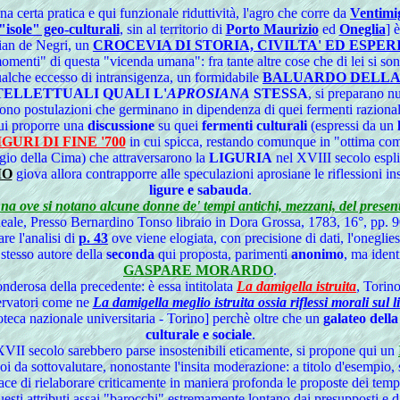
a certa pratica e qui funzionale riduttività, l'agro che corre da
Ventimig
"isole" geo-culturali
, sin al territorio di
Porto Maurizio
ed
Oneglia
] 
sian de Negri, un
CROCEVIA DI STORIA, CIVILTA' ED ESPE
omenti" di questa "vicenda umana": fra tante altre cose che di lei si son
qualche eccesso di intransigenza, un formidabile
BALUARDO DELLA 
TELLETTUALI QUALI L'
APROSIANA
STESSA
, si preparano n
sono postulazioni che germinano in dipendenza di quei fermenti razional
ui proporre una
discussione
su quei
fermenti culturali
(espressi da un
GURI DI FINE '700
in cui spicca, restando comunque in "ottima com
gio della Cima) che attraversarono la
LIGURIA
nel XVIII secolo espli
MO
giova allora contrapporre alle speculazioni aprosiane le riflessioni in
ligure e sabauda
.
na ove si notano alcune donne de' tempi antichi, mezzani, del presente 
eale, Presso Bernardino Tonso libraio in Dora Grossa, 1783, 16°, pp. 9
are l'analisi di
p. 43
ove viene elogiata, con precisione di dati, l'oneglie
stesso autore della
seconda
qui proposta, parimenti
anonimo
, ma ident
GASPARE MORARDO
.
onderosa della precedente: è essa intitolata
La damigella istruita
, Torin
ervatori come ne
La damigella meglio istruita ossia riflessi morali sul l
ioteca nazionale universitaria - Torino] perchè oltre che un
galateo dell
culturale e sociale
.
l XVII secolo sarebbero parse insostenibili eticamente, si propone qui un
i da sottovalutare, nonostante l'insita moderazione: a titolo d'esempio,
ace di rielaborare criticamente in maniera profonda le proposte dei tem
ti attributi assai "barocchi" estremamente lontano dai presupposti e dai