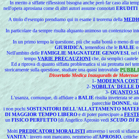
In merito a siffatte riflessioni bisogna anche però far caso alla tem
nell'opera aprosiana come di altri autori assume connotati
ERUDITI
A titolo d'esempio prendiamo qui in esame il teorema della
MEDI
In particolare da sempre risulta alquanto animoso un contenzioso intelle
In un primo tempo la questione, più che sulla bontà o meno di una o
GIURIDICA
, temendosi che le
BALIE
Nell'ambito delle
FAMIGLIE MAGNATIZIE GENOVESI
, nel
tempo
VARIE PRECAUZIONI
che, da semplici cautele 
Ed a riprova di quanto siffatta problematica si sia protratta nel te
storicamente sulla questione, studiare una quasi introvabile
PUBBLI
Dissertatio Medica Inauguralis de Maternae L
1-
MODERNA COSTU
2-
NOBILTA' DELLE 
3-
QUANTO SI
L'usanza, comunque, di affidare a
BALIE
risulta inveterata se a
parecchie
DONNE
, si
i non pochi
SOSTENITORI DELL'ALLATTAMENTO MATE
DI MAGGIOR TEMPO LIBERO
e di poter partecipare a
FEST
un
FISICO PERFETTO
[di Angelico Aprosio vedi
SCUDO DI R
Molti
PREDICATORI MORALISTI
attraverso i secoli si sfi
VANITA'
: invero non mancano, nemmeno all'
APROSIO
, critich