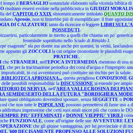
el tempo il
BERSAGLIO
sostanziale elaborato sulla vicenda biblica di
CO
risultano essersi evolute nella pubblicistica in
GIUDIZI MORALIS
lla del
CAPITOLO XXIX
sintomaticamente intitolato
QUANTO DIS
 mondano
Aprosio
, non si finirebbe più di esemplificare: il frate agostini
OGIA DI CALZATURE
tanto da ricercare o leggere
LIBRI SULL'
POSSEDUTI
.
zzarrirsi, particolarmente in merito a quelli che chiama un po' generi
femminile soprattutto nello
Scudo di Rinaldo I
.
scarpe esagerate" sia per donne ma anche per uomini, in verità, lasciando
ome appunto gli
ZOCCOLI
la cui origine (nonostante le plausibili esage
PRATICHE
.
I
che
STRANIERI
, nell'
EPOCA INTERMEDIA
risentono di una s
TI
, che per la tracimazione periodica dei corsi d'acqua e l'improprio s
impraticabili, in cui avventurarsi può costituire un rischio per la salute.
 BIBLIOTECA APROSIANA...
questa perigliosa
CONDIZIONE 
 delle possibili responsabilità: la
DISCUSSIONE
si estende per ampio 
ITORIO DI NERVIA
, nell'
AREA VALLECROSINA DEI PIAN
A SEMIDESERTO DELLA FUTURA "BORDIGHERA MOD
ntare quasi obbligatorio dovendosi spostare, senza
SEGGETTE
o
POR
così che non tutte le
POPOLANE
possono permettersi di farne uso a d
a addirittura impressione che certi suoi strali ancor più che contro l
SEMPRE PIU' EFFEMINATI
e
DONNE VIEPPIU' VIRILI
come
 anche
FUNZIONALE
, come all'origine delle sue
AVVENTURE LE
ASPERAZIONE
che gli giunse vantaggiosa, per lui provinciale e di mod
EL '600 DECISAMENTE PROPENSO ALLE SOLUZIONI FU