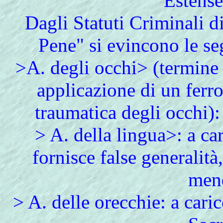
Estense
Dagli Statuti Criminali di
Pene" si evincono le s
>A. degli occhi> (termine
applicazione di un ferr
traumatica degli occhi):
> A. della lingua>: a ca
fornisce false generalit
mend
> A. delle orecchie: a cari