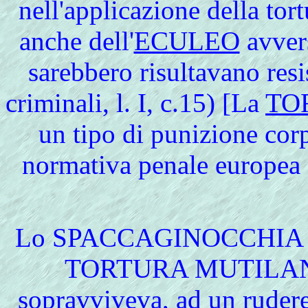
nell'applicazione della t
anche dell'
ECULEO
avvers
sarebbero risultavano resis
criminali, l. I, c.15) [La
TO
un tipo di punizione cor
normativa penale europea
Lo
SPACCAGINOCCHIA cont
TORTURA MUTILANTE
sopravviveva, ad un ruder