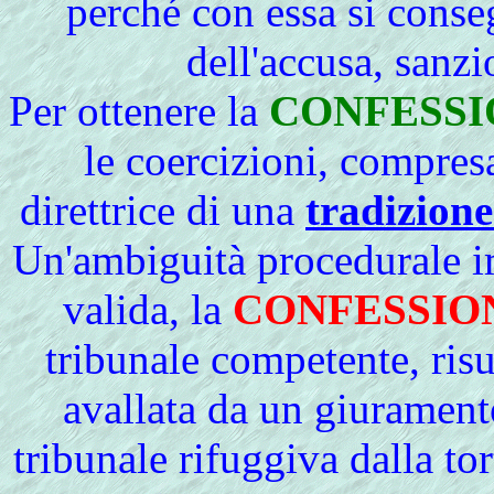
perché con essa si conseg
dell'accusa, sanz
Per
ottenere la
CONFESSI
le coercizioni, compres
direttrice di una
tradizione
Un'
ambiguità procedurale i
valida, la
CONFESSIO
tribunale competente, ris
avallata da un giuramento
tribunale rifuggiva
dalla
tor