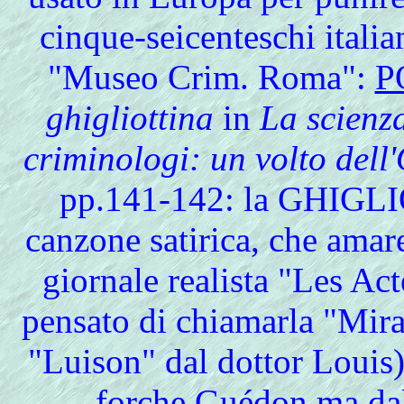
cinque-seicenteschi itali
"Museo Crim. Roma":
P
ghigliottina
in
La scienza
criminologi: un volto dell
pp.141-142: la GHIGLI
canzone satirica, che amare
giornale realista "Les Ac
pensato di chiamarla "Mira
"Luison" dal dottor Louis)
forche Guédon ma dal