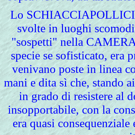
Lo
SCHIACCIAPOLLICI con
svolte in luoghi scomodi,
"sospetti" nella CAMER
specie se sofisticato, era 
venivano poste in linea co
mani e dita sì che, stando a
in grado di resistere al d
insopportabile, con la con
era quasi consequenziale e