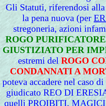
Gli
Statuti, riferendosi alla
la pena nuova (per
ER
stregoneria, azioni infa
ROGO PURIFICATORE 
GIUSTIZIATO PER IM
estremi del
ROGO CO
CONDANNATI A MOR
poteva accadere nel caso d
giudicato REO DI ERESIA q
quelli
PROIBITI
,
MAGICI