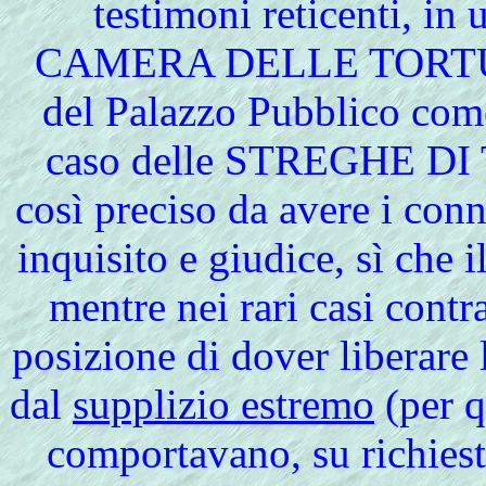
testimoni reticenti, in 
CAMERA DELLE TORTURE e
del Palazzo Pubblico com
caso delle STREGHE DI 
così preciso da avere i conn
inquisito e giudice, sì che 
mentre nei rari casi contra
posizione di dover liberare
dal
supplizio estremo
(per q
comportavano, su richiest