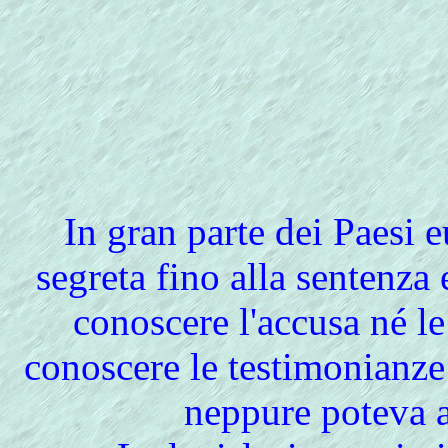
In
gran parte dei Paesi e
segreta fino alla sentenza 
conoscere l'accusa né le 
conoscere le testimonianze e
neppure poteva 