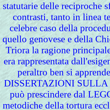
statutarie delle reciproche s
contrasti, tanto in linea 
celebre caso della procedur
quello genovese e della Chi
Triora la ragione principal
era rappresentata dall'esige
peraltro ben si apprende
DISSERTAZIONI SULLA MA
può prescindere dal LEGG
metodiche della tortura eccl