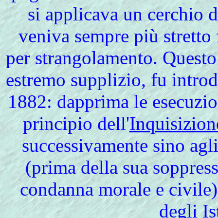
si applicava un cerchio d
veniva sempre più stretto
per strangolamento. Questo
estremo supplizio, fu introd
1882: dapprima le esecuzio
principio dell'
Inquisizion
successivamente sino agli
(prima della sua soppres
condanna morale e civile) 
degli Is