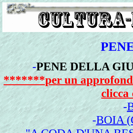
PENE 
-
PENE
DELLA GIU
*******per un approfondi
clicca
-
-
BOIA 