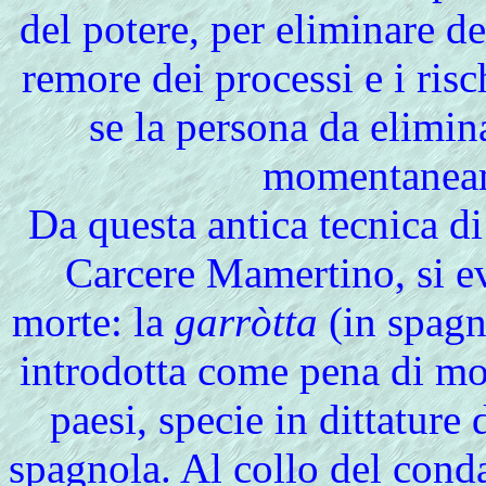
del potere, per eliminare d
remore dei processi e i risc
se la persona da elimin
momentaneame
Da questa antica tecnica d
Carcere Mamertino, si ev
morte: la
garròtta
(in spag
introdotta come pena di mor
paesi, specie in dittature
spagnola. Al collo del cond