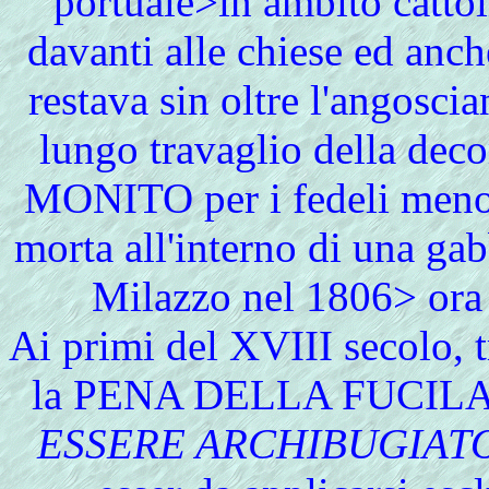
portuale>in ambito catto
davanti alle chiese ed anch
restava sin oltre l'angoscia
lungo travaglio della d
MONITO per i fedeli meno s
morta all'interno di una gab
Milazzo nel 1806> ora
Ai
primi del XVIII secolo, t
la PENA DELLA FUCILAZI
ESSERE ARCHIBUGIAT