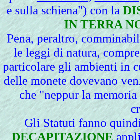
e sulla schiena") con la
DI
IN TERRA 
Pena, peraltro, comminabile
le leggi di natura, compres
particolare gli ambienti in 
delle monete dovevano venir
che "neppur la memoria 
c
Gli
Statuti
fanno
quindi
DECAPITAZIONE
appli