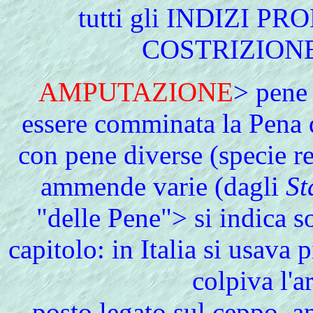
tutti gli INDIZI PRO
COSTRIZIONE
AMPUTAZIONE
> pene
essere comminata la Pena d
con pene diverse (specie
ammende varie (dagli
St
"delle Pene"> si indica so
capitolo: in Italia si usav
colpiva l'a
posto legato sul ceppo, an