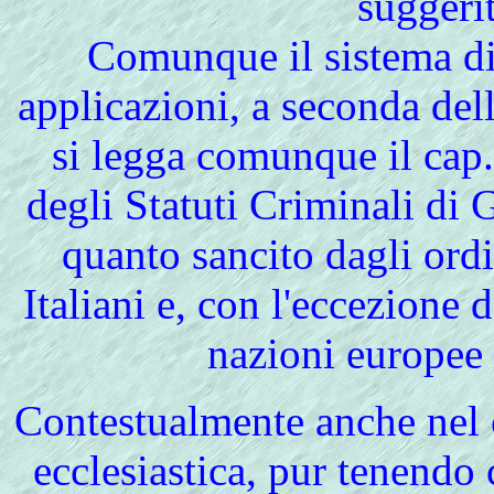
suggerit
Comunque il sistema di 
applicazioni, a seconda dell
si legga comunque il cap.1
degli Statuti Criminali di 
quanto sancito dagli ordi
Italiani e, con l'eccezione de
nazioni europee 
Contestualmente
anche nel 
ecclesiastica, pur tenendo