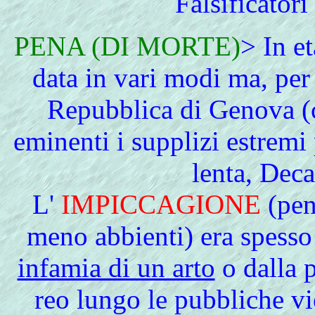
Falsificator
PENA
(DI MORTE)
> In e
data in vari modi ma, per q
Repubblica di Genova (c
eminenti i supplizi estremi
lenta, Dec
L'
IMPICCAGIONE
(pena
meno abbienti) era spesso 
infamia di un arto
o dalla 
reo lungo le pubbliche vie