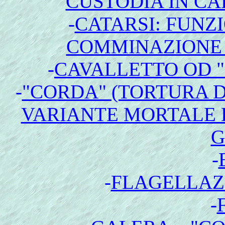
CUSTODIA IN CA
-
CATARSI: FUNZ
COMMINAZIONE D
-
CAVALLETTO OD 
-
"CORDA" (TORTURA D
VARIANTE MORTALE D
G
-
-
FLAGELLAZ
-