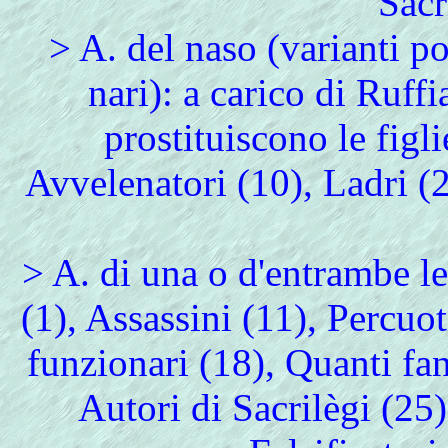
Sacr
> A. del naso (varianti po
nari): a carico di Ruffi
prostituiscono le figli
Avvelenatori (10), Ladri (2
> A. di una o d'entrambe l
(1), Assassini (11), Percuot
funzionari (18), Quanti f
Autori di Sacrilègi (25