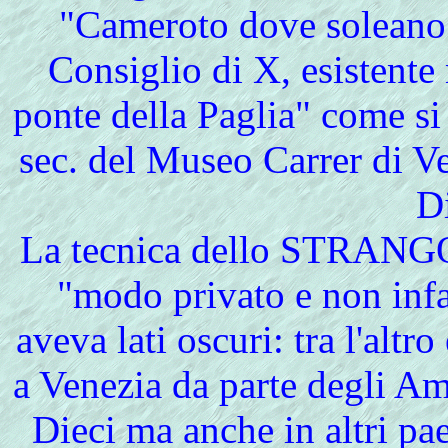
"Cameroto dove soleano f
Consiglio di X, esistente
ponte della Paglia" come 
sec. del Museo Carrer di V
D
La tecnica dello STRANGO
"modo privato e non infa
aveva lati oscuri: tra l'altr
a Venezia da parte degli A
Dieci ma anche in altri pa