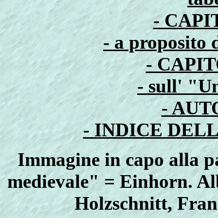
- CAP
- a proposito 
- CAPI
- sull' "U
- AUT
- INDICE DEL
Immagine in capo alla p
medievale" =
Einhorn. Al
Holzschnitt, Fra