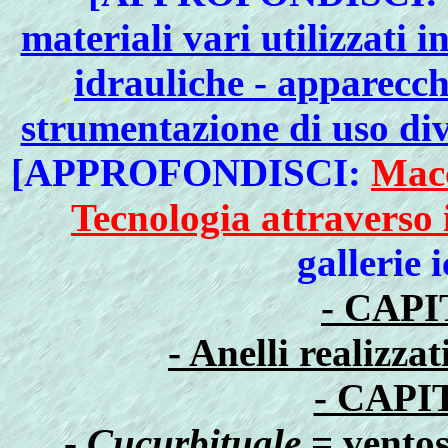
materiali vari utilizzati 
idrauliche - apparecch
strumentazione di uso dive
[APPROFONDISCI:
Macc
Tecnologia attraverso 
gallerie 
- CAP
- Anelli realizza
- CAPI
-
Cucurbituale
= ventos