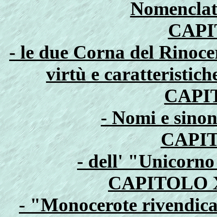
Nomenclatu
CAPI
- le due Corna del Rinocer
virtù e caratteristic
CAPI
- Nomi e sino
CAPIT
- dell' "Unicorno
CAPITOLO X
- "Monocerote rivendicat