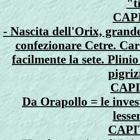
"t
CAP
- Nascita dell'Orix, grande
confezionare Cetre. Car
facilmente la sete. Plin
pigriz
CAPI
Da Orapollo = le invest
less
CAPI