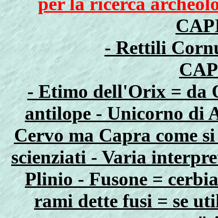
per la ricerca archeol
CAP
- Rettili Corn
CAP
- Etimo dell'Orix = da 
antilope - Unicorno di A
Cervo ma Capra come si p
scienziati - Varia interp
Plinio - Fusone = cerbi
rami dette fusi = se ut