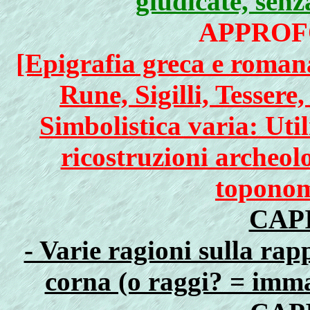
giudicate, senza
APPROF
[Epigrafia greca e romana
Rune, Sigilli, Tesser
Simbolistica varia: Utili
ricostruzioni archeol
toponoma
CAPI
- Varie ragioni sulla ra
corna (o raggi? = imm