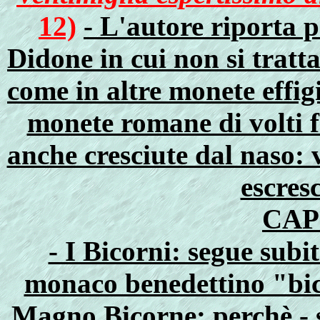
12)
- L'autore riporta p
Didone in cui non si tratt
come in altre monete effi
monete romane di volti 
anche cresciute dal naso: v
escres
CAP
- I Bicorni: segue subi
monaco benedettino "bi
Magno Bicorne: perchè - 