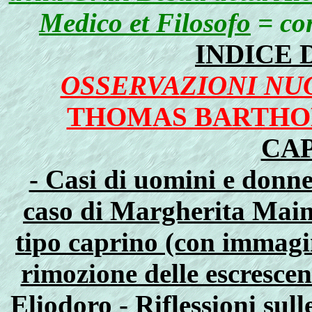
Medico et Filosofo
= con
INDICE 
OSSERVAZIONI NU
THOMAS BARTHOL
CAP
- Casi di uomini e donn
caso di Margherita Maine
tipo caprino (con immagi
rimozione delle escresce
Eliodoro
- Riflessioni sul