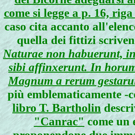
come si legge a p. 16, riga
caso cita accanto all'elen
quella dei fittizi scriv
Naturae non habuerunt, in
sibi affinxerunt. In hor
Magnum a rerum gestarum
più emblematicamente -con
libro T. Bartholin
descri
"Canrac"
come un e
proponendone due
imma