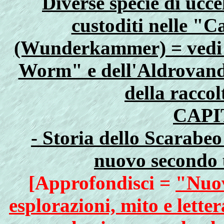
Diverse specie di ucc
custoditi nelle "C
(Wunderkammer) = vedi i
Worm" e dell'Aldrovandi
della raccol
CAPI
- Storia dello Scarabeo
nuovo secondo 
[Approfondisci =
"Nuov
esplorazioni, mito e lett