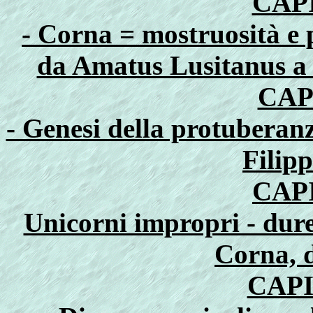
CAP
- Corna = mostruosità e 
da Amatus Lusitanus 
CAP
- Genesi della protuberanz
Filipp
CAP
Unicorni impropri - dure
Corna, d
CAPI