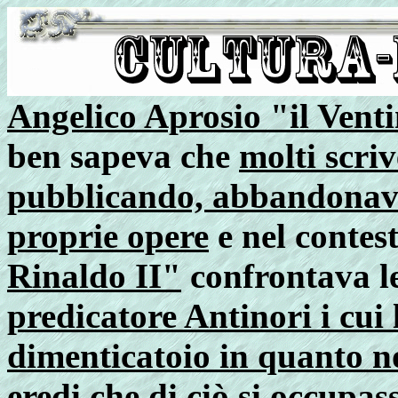
Angelico Aprosio "il Vent
ben sapeva che
molti scri
pubblicando, abbandonava
proprie opere
e nel contes
Rinaldo II"
confrontava l
predicatore Antinori i cui
dimenticatoio in quanto n
eredi che di ciò si occupas