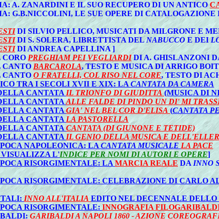
: A. ZANARDINI E IL SUO RECUPERO DI UN ANTICO
C
: G.B.NICCOLINI, LE SUE OPERE DI CATALOGAZIONE 
ESTI
DI SILVIO PELLICO, MUSICATI DA MILGRONE E 
ESTI
DI S. SOLERA, LIBRETTISTA DEL
NABUCCO
E DEI
L
ESTI
DI ANDREA CAPELLINA ]
IL CORO
PREGHIAM PEI VEGLIARDI
DI A. GHISLANZONI 
IL CANTO
BARCAROLA
, TESTO E MUSICA DI ARRIGO BOIT
IL CANTO
O FRATELLI, COL RISO NEL CORE
, TESTO DI AC
O TRA I SECOLI XVII E XIX: LA
CANTATA DA CAMERA
 DELLA CANTATA
IL TRIONFO DI GIUDITTA
(MUSICA DI 
 DELLA CANTATA
ALLE FALDE DI PINDO UN DI' MI TRASS
 DELLA CANTATA
GIA' NEL BEL COR D'ELISA
(
CANTATA P
 DELLA CANTATA
LA PASTORELLA
 DELLA CANTATA
CANTATA (DI GIUNONE E TETIDE)
 DELLA CANTATA
IL GENIO DELLA MUSICA E DELL'ELLE
'EPOCA NAPOLEONICA: LA
CANTATA MUSICALE
LA PACE
VISUALIZZA L'
INDICE PER NOMI DI AUTORI E OPERE
]
'EPOCA RISORGIMENTALE: LA
MARCIA REALE
DA
INNO 
'EPOCA RISORGIMENTALE: CELEBRAZIONE DI CARLO A
NTALI:
INNO ALL'ITALIA
EDITO NEL DECENNALE DELLO
'EPOCA RISORGIMENTALE:
INNOGRAFIA FILOGARIBALD
IBALDI:
GARIBALDI A NAPOLI 1860 - AZIONE COREOGRAF