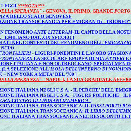
: LEGGI
***NOTA***
DELLA SPERANZA"
- GENOVA, IL PRIMO, GRANDE
PORTO
ANZA DELLO SCALO GENOVESE
AZIONE TRANSOCEANICA PER EMIGRANTI: "TRIONFO"
 UN FENOMENO
ANTE LITTERAM
(IL CANTO DELLA NOST
- EMILIANO DAL XIX SECOLO ]
DIATI NEL CONTESTO DEL FENOMENO DELL'
EMIGRAZIO
ANCIA)
FRONTALIERI
- LIGURI-PONENTINI E LAVORO STAGIONA
FRONTALIERI
: LA SECOLARE EPOPEA DI
MULATTIERI
E
ZIONE ITALIANA E NON OLTREOCEANO, SPECIALMENTE 
(LA SELEZIONE ALL'
ISOLA DELL'INFERNO DI NOVAIO
K
= NEW YORK A META' DEL '700
]
DELLA SPERANZA"
- NAPOLI, LA SUA GRADUALE AFFE
ONE ITALIANA NEGLI U.S.A. - IL PERCHE' DELL'EMIG
IONE ITALIANA NEGLI U.S.A. - FIGURE POLITICHE - I
HORN CONTRO GLI INDIANI D'AMERICA
]
AZIONE ITALIANA TRANSOCEANICA: IL
PASSAPORTO ROS
AZIONE ITALIANA TRANSOCEANICA:
IL LIBRO DELL'EM
ZIONE ITALIANA TRANSOCEANICA NEL RESOCONTO LET