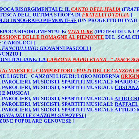
'EPOCA RISORGIMENTALE: IL
CANTO DELL'ITALIA
(
FRATE
TESCA DELL'ULTIMA STROFA DI
FRATELLI D'ITALIA
]
TOLDI INNOGRAFO PIEMONTESE
(UN PROGETTO DI
INNO 
D'EPOCA RISORGIMENTALE:
VIVA IL RE
(IPOTESI DI UN 
ESSIONE DELLE ROMAGNE AL PIEMONTE
DI L. SCALC
E' CARDUCCI ]
L FANCIULLINO
: GIOVANNI PASCOLI ]
NUNZIO ]
ONI ITALIANE: LA
CANZONE NAPOLETANA
- "
JESCE SO
: MAESTRI - COMPOSITORI -
POETI
DELLE
CANZONI 
NE LIGURE - CANZONI LIGURI: LORO MODERNA
ORIGI
PAROLIERI, MUSICISTI, SPARTITI MUSICALI:
MARIO C
PAROLIERI, MUSICISTI, SPARTITI MUSICALI:
COSTANZ
I E MUSICA]
PAROLIERI, MUSICISTI, SPARTITI MUSICALI:
ALDO CR
PAROLIERI, MUSICISTI, SPARTITI MUSICALI:
RAFFAEL
PAROLIERI, MUSICISTI, SPARTITI MUSICALI:
ATTILIO
GNIA DELLE CANZONI GENOVESI
]
NZONE POPOLARE GENOVESE ]