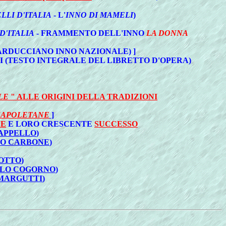
LLI D'ITALIA
- L'
INNO DI MAMELI
)
D'ITALIA
- FRAMMENTO DELL'INNO
LA DONNA
CARDUCCIANO INNO NAZIONALE) ]
HI (TESTO INTEGRALE DEL LIBRETTO D'OPERA)
LE
" ALLE ORIGINI DELLA TRADIZIONI
NAPOLETANE
]
NE
E LORO CRESCENTE
SUCCESSO
APPELLO
)
O CARBONE
)
OTTO
)
LO COGORNO
)
 MARGUTTI
)