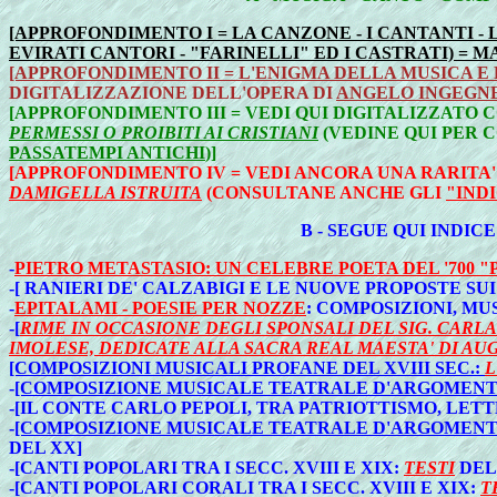
[APPROFONDIMENTO I = LA CANZONE - I CANTANTI - 
EVIRATI CANTORI - "FARINELLI" ED I CASTRATI) =
[APPROFONDIMENTO II = L'ENIGMA DELLA MUSICA E
DIGITALIZZAZIONE DELL'OPERA DI
ANGELO INGEGNE
[APPROFONDIMENTO III =
VEDI QUI DIGITALIZZATO 
PERMESSI O PROIBITI AI CRISTIANI
(VEDINE QUI PER C
PASSATEMPI ANTICHI
)]
[APPROFONDIMENTO IV = VEDI ANCORA UNA RARITA'
DAMIGELLA ISTRUITA
(CONSULTANE ANCHE GLI
"IND
B - SEGUE QUI INDIC
-
PIETRO METASTASIO: UN CELEBRE POETA DEL '700 
-[ RANIERI DE' CALZABIGI E LE NUOVE PROPOSTE S
-
EPITALAMI - POESIE PER NOZZE
: COMPOSIZIONI, MU
-[
RIME IN OCCASIONE DEGLI SPONSALI DEL SIG. CARL
IMOLESE, DEDICATE ALLA SACRA REAL MAESTA' DI AU
[COMPOSIZIONI MUSICALI PROFANE DEL XVIII SEC.:
L
-
[COMPOSIZIONE MUSICALE TEATRALE D'ARGOMENT
-[IL CONTE CARLO PEPOLI, TRA PATRIOTTISMO, LET
-
[COMPOSIZIONE MUSICALE TEATRALE D'ARGOMENT
DEL XX]
-[CANTI POPOLARI TRA I SECC. XVIII E XIX:
TESTI
DEL 
-[CANTI POPOLARI CORALI TRA I SECC. XVIII E XIX:
T