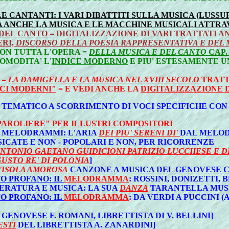
LE CANTANTI: I VARI DIBATTITI SULLA MUSICA (LUSS
 MA ANCHE LA MUSICA E LE MACCHINE MUSICALI ATTR
 DEL CANTO
= DIGITALIZZAZIONE DI VARI TRATTATI A
RI,
DISCORSO DELLA POESIA RAPPRESENTATIVA E DEL
CON TUTTA L'OPERA =
DELLA MUSICA E DEL CANTO
CAP.
OMODITA' L'
INDICE MODERNO
E PIU' ESTESAMENTE U
 =
LA DAMIGELLA E LA MUSICA NEL XVIII SECOLO
TRATT
ICI MODERNI"
= E VEDI ANCHE LA
DIGITALIZZAZIONE D
E TEMATICO A SCORRIMENTO DI VOCI SPECIFICHE CON
"PAROLIERE" PER ILLUSTRI COMPOSITORI
UI MELODRAMMI: L'ARIA
DEI PIU' SERENI DI'
DAL MELO
SICATE E NON - POPOLARI E NON, PER RICORRENZE
ANTONIO GAETANO GUIDICIONI PATRIZIO LUCCHESE E D
GUSTO RE' DI POLONIA
]
'ISOLA AMOROSA
CANZONE A MUSICA DEL GENOVESE 
O PROFANO: IL
MELODRAMMA
: ROSSINI, DONIZETTI, 
TERATURA E MUSICA: LA SUA
DANZA
TARANTELLA MUSIC
O PROFANO: IL
MELODRAMMA
: DA VERDI A PUCCINI 
GENOVESE F. ROMANI, LIBRETTISTA DI V. BELLINI]
ESTI
DEL LIBRETTISTA A. ZANARDINI]