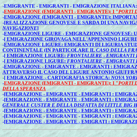
-
EMIGRANTE - EMIGRANTI - EMIGRAZIONE ITALIANA
-
EMIGRAZIONE (EMIGRANTI - EMIGRANTE): I "
PORTI 
-
EMIGRAZIONE (EMIGRANTI - EMIGRANTE): IMPORT
-
[REALIZZAZIONE GENOVESE E SARDA DI UNA NAVIG
NAVIGAZIONE
]
-
EMIGRAZIONE LIGURE - EMIGRAZIONE GENOVESE:
-
[ EMIGRAZIONE GIROVAGA NELL'APPENNINO LIGURE 
-
EMIGRAZIONE LIGURE: EMIGRANTI DI LIGURIA STU
CONTINENTALE (IN PARTICOLARE IL
CASO DELLA FR
-
[ EMIGRAZIONE LIGURE:
FRONTALIERE
-
EMIGRANTI 
-
[ EMIGRAZIONE LIGURE:
FRONTALIERE
-
EMIGRANTI 
-
EMIGRAZIONE - EMIGRANTE - EMIGRANTI : EMIGRA
ATTRAVERSO IL CASO DEL LIGURE ANTONIO GIUFFRA 
-
[
EMIGRAZIONE - CARTOGRAFIA STORICA:
NOVA YOR
-
EMIGRAZIONE (EMIGRANTI - EMIGRANTE): I "
PORTI 
DELLA SPERANZA
-
[EMIGRAZIONE - EMIGRANTE - EMIGRANTI : EMIGRAZI
-
[EMIGRAZIONE - EMIGRANTE - EMIGRANTI : EMIGRAZ
GENERALE CUSTER E DELLA DISFATTA DI LITTLE BIG 
-
[EMIGRAZIONE - EMIGRANTE - EMIGRANTI : EMIGR
-[EMIGRAZIONE - EMIGRANTE - EMIGRANTI : EMIGR
-
[EMIGRAZIONE - EMIGRANTE - EMIGRATI : EMIGRA