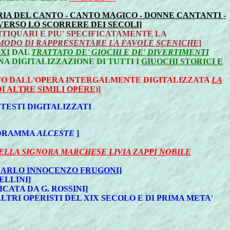
URIA DEL CANTO - CANTO MAGICO - DONNE CANTANTI -
AVERSO LO SCORRERE DEI SECOLI]
NTIQUARI E PIU' SPECIFICATAMENTE LA
 MODO DI RAPPRESENTARE LA FAVOLE SCENICHE
]
 XI
DAL
TRATTATO DE' GIOCHI E DE' DIVERTIMENTI
NA DIGITALIZZAZIONE DI TUTTI I
GIUOCHI STORICI E
O DALL'OPERA INTERGALMENTE DIGITALIZZATA
LA
I ALTRE SIMILI OPERE)]
 TESTI DIGITALIZZATI
DRAMMA
ALCESTE
]
ELLA SIGNORA MARCHESE LIVIA ZAPPI NOBILE
CARLO INNOCENZO FRUGONI]
BELLINI]
ATA DA G. ROSSINI]
(ALTRI OPERISTI DEL XIX SECOLO E DI PRIMA META'