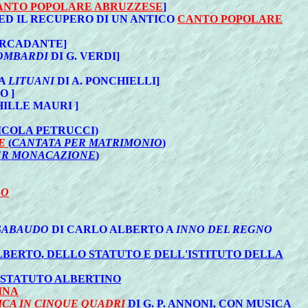
ANTO POPOLARE ABRUZZESE
]
ED IL RECUPERO DI UN ANTICO
CANTO POPOLARE
MERCADANTE]
OMBARDI
DI G. VERDI]
DA
LITUANI
DI A. PONCHIELLI]
O ]
HILLE MAURI ]
NICOLA PETRUCCI)
E
(
CANTATA PER MATRIMONIO
)
ER MONACAZIONE
)
RO
SABAUDO
DI CARLO ALBERTO A
INNO DEL REGNO
LBERTO, DELLO STATUTO E DELL'ISTITUTO DELLA
 STATUTO ALBERTINO
INA
ICA IN CINQUE QUADRI
DI G. P. ANNONI, CON MUSICA