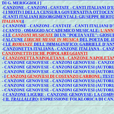
DI G. MERIGGIOLI ]
-
CANZONE - CANZONI -
CANTATE
- CANTI ITALIANI D
-
[ I MOTIVI DELLA CENSURA GOVERNATIVA OTTOCEN
-
[CANTI ITALIANI RISORGIMENTALI: GIUSEPPE BER
ITALIANA
)]
-[ CANZONE - CANZONI -
CANTATE
- CANTI ITALIANI 
-
[ CANTO - OMAGGIO ACCADEMICO MUSICALE:
L'ANN
-
[ LE
CANZONI MUSICATE
DI UN "POETA VATE": GIOSU
-
[ ALCUNE
LIRICHE MESSE IN MUSICA
DEL POETA DE
I
-
[ LE
ROMANZE
DELL'
IMMAGINIFICO
: GABRIELE D'AN
-
CANZONETTA ITALIANA - CANZONE ITALIANA - CANZ
CANZONETTISTICHE POPOLAREGGIANTI
-
[
CANZONETTA NAPOLETANA - CANZONE NAPOLETANA
- CANZONE GENOVESE - CANZONI GENOVESI - CANZO
- CANZONE GENOVESE - CANZONI GENOVESI (AUTORI, 
- CANZONE GENOVESE - CANZONI GENOVESI (AUTORI, 
-
[
CANZONI GENOVESI DI COSTANZO CARBONE
: TEST
- CANZONE GENOVESE - CANZONI GENOVESI (AUTORI, 
- CANZONE GENOVESE - CANZONI GENOVESI (AUTORI, 
- CANZONE GENOVESE - CANZONI GENOVESI (AUTORI, 
-
[ CANZONE LIGURE - CANZONE GENOVESE: LA
COMPA
-
[ IL
TRALLALERO
: ESPRESSIONE FOLKLORICA DI CA