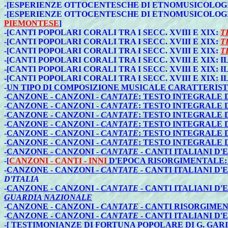
-[ESPERIENZE OTTOCENTESCHE DI ETNOMUSICOLOGIA
-[ESPERIENZE OTTOCENTESCHE DI ETNOMUSICOLOGIA
PIEMONTESE
]
-[CANTI POPOLARI CORALI TRA I SECC. XVIII E XIX:
T
-[CANTI POPOLARI CORALI TRA I SECC. XVIII E XIX:
T
-[CANTI POPOLARI CORALI TRA I SECC. XVIII E XIX:
T
-[CANTI POPOLARI CORALI TRA I SECC. XVIII E XIX: 
-[CANTI POPOLARI CORALI TRA I SECC. XVIII E XIX: 
-[CANTI POPOLARI CORALI TRA I SECC. XVIII E XIX: 
-
UN TIPO DI COMPOSIZIONE MUSICALE CARATTERISTIC
-
CANZONE - CANZONI -
CANTATE
: TESTO INTEGRALE
-
CANZONE - CANZONI -
CANTATE
: TESTO INTEGRALE
-
CANZONE - CANZONI -
CANTATE
: TESTO INTEGRALE
-
CANZONE - CANZONI -
CANTATE
: TESTO INTEGRALE
-
CANZONE - CANZONI -
CANTATE
: TESTO INTEGRALE
-
CANZONE - CANZONI -
CANTATE
: TESTO INTEGRALE
-
CANZONE - CANZONI -
CANTATE
- CANTI ITALIANI D
-
[
CANZONI - CANTI - INNI
D'EPOCA RISORGIMENTALE: 
-
CANZONE - CANZONI -
CANTATE
- CANTI ITALIANI D
D'ITALIA
-
CANZONE - CANZONI -
CANTATE
- CANTI ITALIANI D
GUARDIA NAZIONALE
-
CANZONE - CANZONI -
CANTATE
- CANTI RISORGIME
-
CANZONE - CANZONI -
CANTATE
- CANTI ITALIANI D
-
[ TESTIMONIANZE DI FORTUNA POPOLARE DI G. GAR