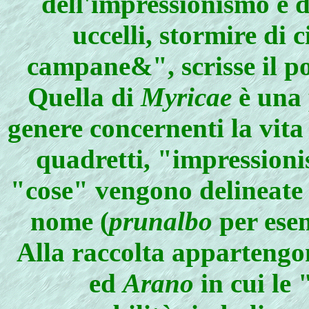
dell'impressionismo e d
uccelli, stormire di 
campane&", scrisse il po
Quella di
Myricae
è una p
genere concernenti la vita 
quadretti, "impressionis
"cose" vengono delineate c
nome (
prunalbo
per ese
Alla raccolta appartengo
ed
Arano
in cui le 