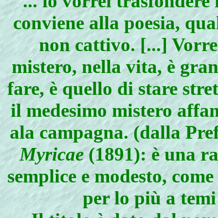
... io vorrei trasfondere
conviene alla poesia, qua
non cattivo. [...] Vorr
mistero, nella vita, è gran
fare, è quello di stare stret
il medesimo mistero affan
ala campagna. (dalla Pre
Myricae
(1891): è una ra
semplice e modesto, come d
per lo più a temi