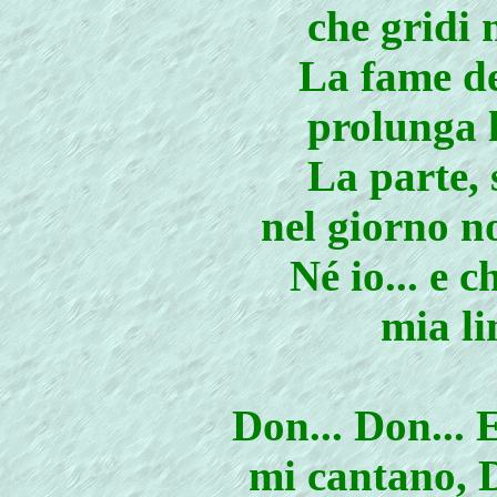
che gridi 
La fame de
prolunga l
La parte, s
nel giorno n
Né io... e c
mia li
Don... Don... 
mi cantano, 