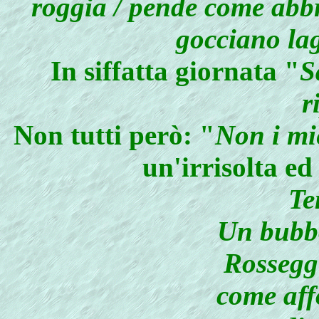
roggia / pende come abb
gocciano la
In siffatta giornata "
S
r
Non tutti però: "
Non i mi
un'irrisolta ed
Te
Un bubbo
Rosseggi
come aff