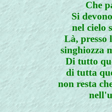
Che pa
Si devono 
nel cielo 
Là, presso l
singhiozza 
Di tutto qu
di tutta qu
non resta ch
nell'