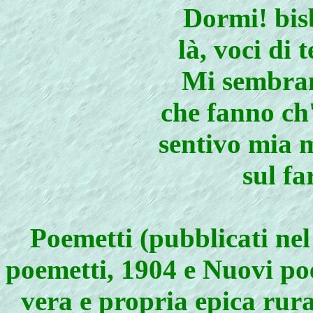
Dormi! bis
là, voci di 
Mi sembrano
che fanno ch'
sentivo mia m
sul fa
Poemetti (pubblicati nel
poemetti, 1904 e Nuovi poe
vera e propria epica rur