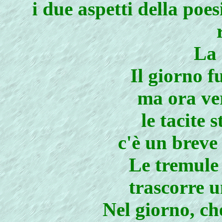
i due aspetti della poes
La 
Il giorno f
ma ora ver
le tacite 
c'è un breve 
Le tremule 
trascorre u
Nel giorno, ch