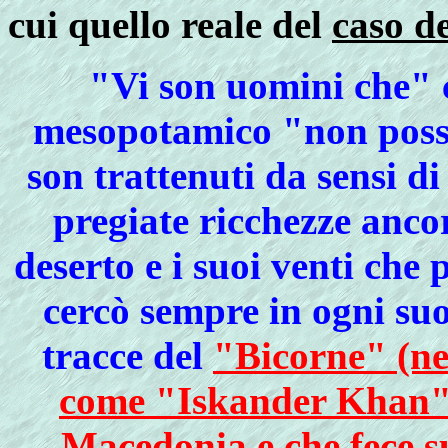
cui quello reale del
caso d
"Vi son uomini che" 
mesopotamico "non posso
son trattenuti da sensi di
pregiate ricchezze anco
deserto e i suoi venti ch
cercò sempre in ogni suo
tracce del
"Bicorne" (ne
come "Iskander Khan")
Macedonia e che fece s