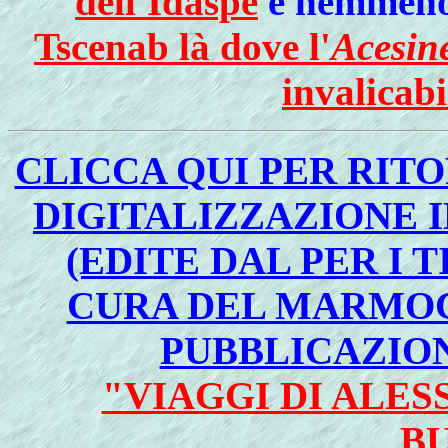
dell'Idaspe
e nemmeno 
Tscenab là dove l'
Acesin
invalicab
CLICCA QUI PER RIT
DIGITALIZZAZIONE 
(EDITE DAL PER I T
CURA DEL MARMOC
PUBBLICAZION
"VIAGGI DI ALE
B